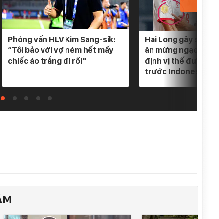
Phỏng vấn HLV Kim Sang-sik:
Hai Long gây sốt khi
“Tôi bảo với vợ ném hết mấy
ăn mừng ngạo nghễ
chiếc áo trắng đi rồi"
định vị thế đương k
trước Indonesia
ÂM