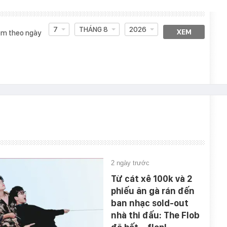
7
THÁNG 8
2026
XEM
m theo ngày
2 ngày trước
Từ cát xê 100k và 2
phiếu ăn gà rán đến
ban nhạc sold-out
nhà thi đấu: The Flob