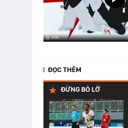
0:00
ĐỌC THÊM
ĐỪNG BỎ LỠ