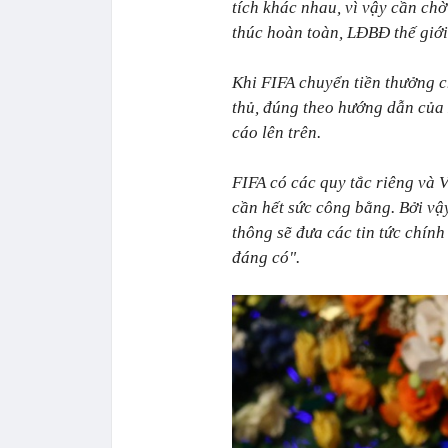
tích khác nhau, vì vậy cần ch
thúc hoàn toàn, LĐBĐ thế giớ
Khi FIFA chuyển tiền thưởng c
thủ, đúng theo hướng dẫn của
cáo lên trên.
FIFA có các quy tắc riêng và V
cần hết sức công bằng. Bởi vậ
thông sẽ đưa các tin tức chín
đáng có".