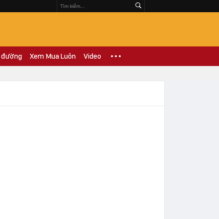
 đường
Xem Mua Luôn
Video