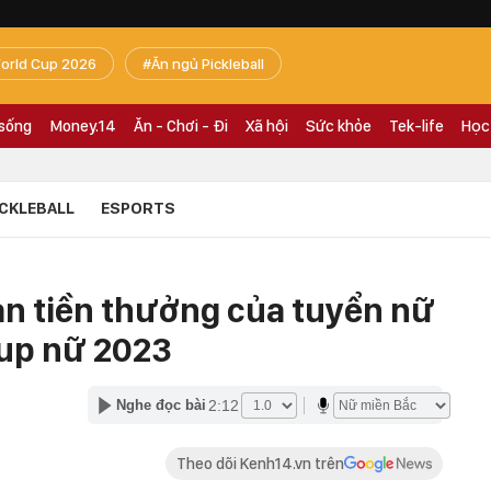
orld Cup 2026
Ăn ngủ Pickleball
 sống
Money.14
Ăn - Chơi - Đi
Xã hội
Sức khỏe
Tek-life
Học
ICKLEBALL
ESPORTS
ản tiền thưởng của tuyển nữ
Cup nữ 2023
2:12
Nghe đọc bài
Theo dõi Kenh14.vn trên