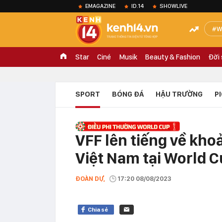
EMAGAZINE
ID.14
SHOWLIVE
W
Star
Ciné
Musik
Beauty & Fashion
Đời
SPORT
BÓNG ĐÁ
HẬU TRƯỜNG
P
VFF lên tiếng về kho
Việt Nam tại World 
ĐOÀN DỰ,
17:20 08/08/2023
Chia sẻ