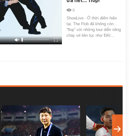
đã hết… flop!
0
ShowLive · Ở thời điểm hiện
tại, The Flob đã không còn…
“flop” với những tour diễn riêng
cháy vé liên tục như ĐẠI…