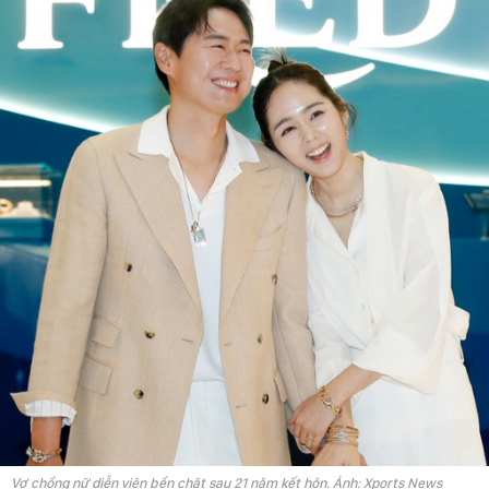
Vợ chồng nữ diễn viên bền chặt sau 21 năm kết hôn. Ảnh: Xports News