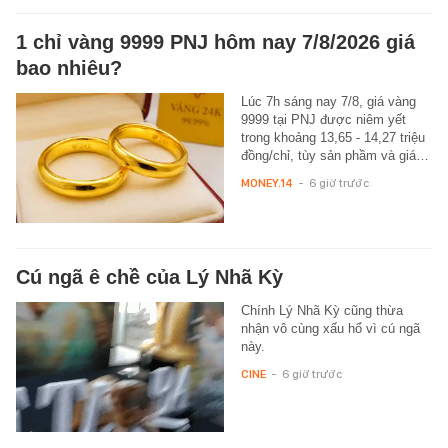
1 chỉ vàng 9999 PNJ hôm nay 7/8/2026 giá
bao nhiêu?
Lúc 7h sáng nay 7/8, giá vàng
9999 tại PNJ được niêm yết
trong khoảng 13,65 - 14,27 triệu
đồng/chỉ, tùy sản phầm và giá…
MONEY.14
-
6 giờ trước
Cú ngã ê chề của Lý Nhã Kỳ
Chính Lý Nhã Kỳ cũng thừa
nhận vô cùng xấu hổ vì cú ngã
này.
CINE
-
6 giờ trước