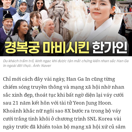
Du khách trầm trồ, kinh ngạc khi được tận mắt chứng kiến nhan sắc Han Ga
In ngoài đời thực. Ảnh: Naver
Chỉ mới cách đây vài ngày, Han Ga In cũng từng
chiếm sóng truyền thông và mạng xã hội nhờ nhan
sắc xinh đẹp, thoát tục khi bất ngờ diện lại váy cưới
sau 21 năm kết hôn với tài tử Yeon Jung Hoon.
Khoảnh khắc nữ ngôi sao 8X bước ra trong bộ váy
cưới trắng tinh khôi ở chương trình SNL Korea vài
ngày trước đã khiến toàn bộ mạng xã hội xứ củ sâm