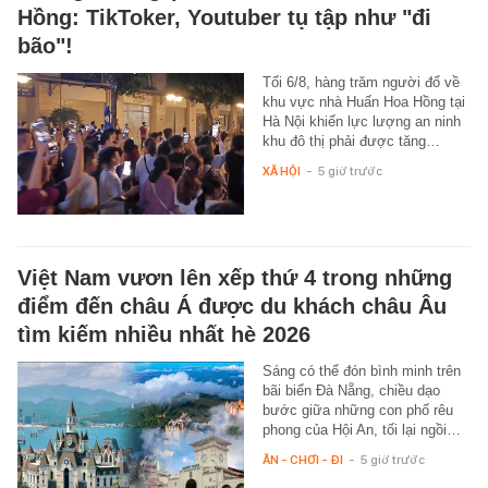
Hồng: TikToker, Youtuber tụ tập như "đi
bão"!
Tối 6/8, hàng trăm người đổ về
khu vực nhà Huấn Hoa Hồng tại
Hà Nội khiến lực lượng an ninh
khu đô thị phải được tăng…
XÃ HỘI
-
5 giờ trước
Việt Nam vươn lên xếp thứ 4 trong những
điểm đến châu Á được du khách châu Âu
tìm kiếm nhiều nhất hè 2026
Sáng có thể đón bình minh trên
bãi biển Đà Nẵng, chiều dạo
bước giữa những con phố rêu
phong của Hội An, tối lại ngồi…
ĂN - CHƠI - ĐI
-
5 giờ trước