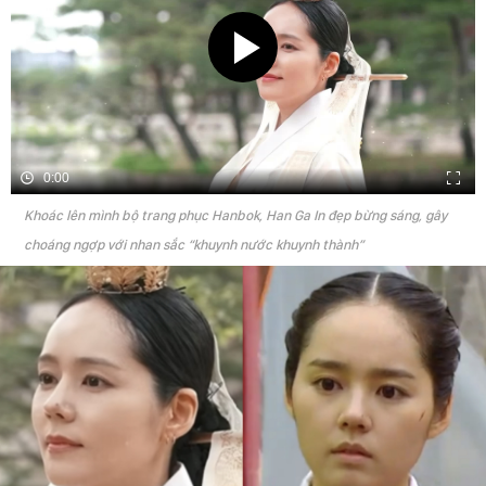
0:00
Khoác lên mình bộ trang phục Hanbok, Han Ga In đẹp bừng sáng, gây
choáng ngợp với nhan sắc “khuynh nước khuynh thành”