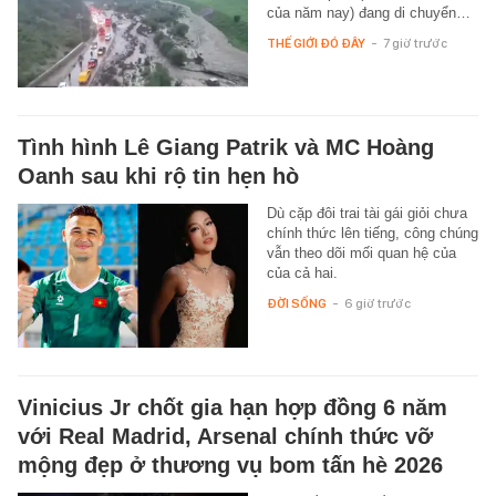
của năm nay) đang di chuyển…
THẾ GIỚI ĐÓ ĐÂY
-
7 giờ trước
Tình hình Lê Giang Patrik và MC Hoàng
Oanh sau khi rộ tin hẹn hò
Dù cặp đôi trai tài gái giỏi chưa
chính thức lên tiếng, công chúng
vẫn theo dõi mối quan hệ của
của cả hai.
ĐỜI SỐNG
-
6 giờ trước
Vinicius Jr chốt gia hạn hợp đồng 6 năm
với Real Madrid, Arsenal chính thức vỡ
mộng đẹp ở thương vụ bom tấn hè 2026