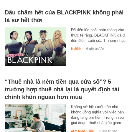
Dấu chấm hết của BLACKPINK không phải
là sự hết thời
Đã đến lúc phải nhìn thẳng vào
thực tế rằng, BLACKPINK đã đi
đến điểm cuối của 1 nhóm nhạc.
MUSIK
-
6 giờ trước
“Thuê nhà là ném tiền qua cửa sổ”? 5
trường hợp thuê nhà lại là quyết định tài
chính khôn ngoan hơn mua
Không sở hữu một căn nhà
không đồng nghĩa với việc bạn
đang lãng phí tiền. Trong nhiều
giai đoạn, thuê nhà giúp giảm…
XEM MUA LUÔN
-
6 giờ trước