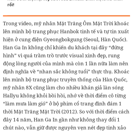
rồi!
Trong video, mỹ nhân Mặt Trăng Ôm Mặt Trời khoác
lên mình bộ trang phục Hanbok tinh tế và tự tin xuất
hiện ở cung điện Gyeongbokgung (Seoul, Hàn Quốc).
Han Ga In không chỉ khiến du khách tại đây “đứng
hình” vì quá trầm trồ trước visual xinh đẹp, rung
động lòng người của mình mà còn 1 lần nữa làm nên
định nghĩa về “nhan sắc không tuổi” thực thụ. Khoác
lên mình bộ trang phục truyền thống của Hàn Quốc,
mỹ nhân 8X cũng làm cho nhiều khán giả làn sóng
Hallyu không khỏi bồi hồi, nhớ về thời điểm cô từng
“làm mưa làm gió” ở bộ phim cổ trang đình đám 1
thời Mặt Trăng Mặt Trời (2012). So với thời điểm cách
đây 14 năm, Han Ga In gần như không thay đổi 1
chút nào, vẫn giữ được nguyên vẹn nét đẹp tinh xảo