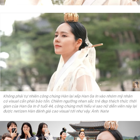
Không phải tự nhiên công chúng Hàn lại xếp Han Ga In vào nhóm mỹ nhân
có visual cần phải bảo tồn. Chiêm ngưỡng nhan sắc trẻ đẹp thách thức thời
gian của Han Ga In ở tuổi 44, công chúng mới hiểu vì sao nữ diễn viên này lại
được netizen Hàn đánh giá cao visual tới như vậy. Ảnh: Nate