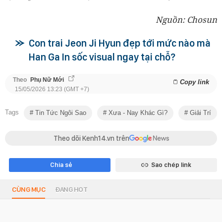
Nguồn: Chosun
Con trai Jeon Ji Hyun đẹp tới mức nào mà
Han Ga In sốc visual ngay tại chỗ?
Theo
Phụ Nữ Mới
Copy link
15/05/2026 13:23 (GMT +7)
Tags
Tin Tức Ngôi Sao
Xưa - Nay Khác Gì?
Giải Trí
Theo dõi Kenh14.vn trên
Chia sẻ
Sao chép link
CÙNG MỤC
ĐANG HOT