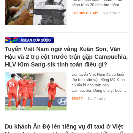
hành trình 20 năm âm thầm…
THẾ GIỚI ĐÓ ĐÂY
-
6 giờ trước
Tuyển Việt Nam ngờ vắng Xuân Son, Văn
Hậu và 2 trụ cột trước trận gặp Campuchia,
HLV Kim Sang-sik tính toán điều gì?
Đội tuyển Việt Nam đã có buổi
tập trên sân vận động Mỹ Đình
chuẩn bị cho trận gặp
Campuchia. Đáng chú ý, buổi…
SPORT
-
6 giờ trước
Du khách Ấn Độ lên tiếng vụ đi taxi ở Việt