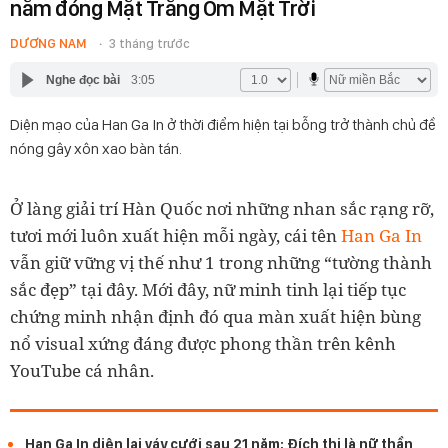
năm đóng Mặt Trăng Ôm Mặt Trời
DƯƠNG NAM
3 tháng trước
Nghe đọc bài
3:05
Diện mạo của Han Ga In ở thời điểm hiện tại bỗng trở thành chủ đề
nóng gây xôn xao bàn tán.
Ở làng giải trí Hàn Quốc nơi những nhan sắc rạng rỡ,
tươi mới luôn xuất hiện mỗi ngày, cái tên
Han Ga In
vẫn giữ vững vị thế như 1 trong những “tường thành
sắc đẹp” tại đây. Mới đây, nữ minh tinh lại tiếp tục
chứng minh nhận định đó qua màn xuất hiện bùng
nổ visual xứng đáng được phong thần trên kênh
YouTube cá nhân.
Han Ga In diện lại váy cưới sau 21 năm: Đích thị là nữ thần