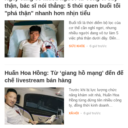
thận, bác sĩ nói thẳng: 5 thói quen buổi tối
"phá thận" nhanh hơn nhịn tiểu
Buổi tối là thời điểm bộ lọc của
cơ thể cần nghỉ ngơi, nhưng
nhiều người đang vô tư làm 5
việc phá thận dưới đây. Đến…
SỨC KHỎE
-
6 giờ trước
Huấn Hoa Hồng: Từ ‘giang hồ mạng’ đến đế
chế livestream bán hàng
Trước khi bị lực lượng chức
năng khám xét nhà, Huấn Hoa
Hồng từng đứng tên nhiều công
ty, đồng thời kinh doanh…
XÃ HỘI
-
6 giờ trước