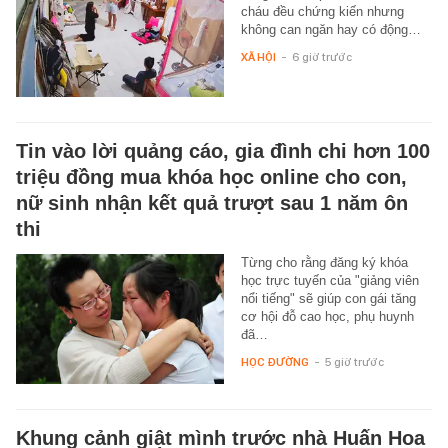
cháu đều chứng kiến nhưng
không can ngăn hay có động…
XÃ HỘI
-
6 giờ trước
Tin vào lời quảng cáo, gia đình chi hơn 100
triệu đồng mua khóa học online cho con,
nữ sinh nhận kết quả trượt sau 1 năm ôn
thi
Từng cho rằng đăng ký khóa
học trực tuyến của "giảng viên
nổi tiếng" sẽ giúp con gái tăng
cơ hội đỗ cao học, phụ huynh
đã…
HỌC ĐƯỜNG
-
5 giờ trước
Khung cảnh giật mình trước nhà Huấn Hoa