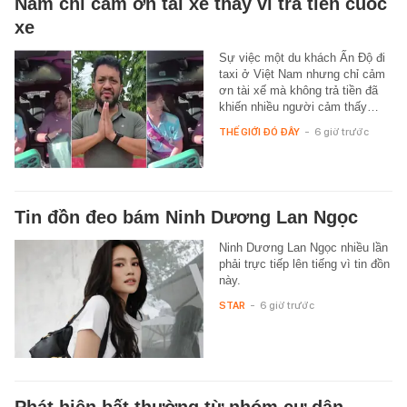
Nam chỉ cảm ơn tài xế thay vì trả tiền cuốc
xe
Sự việc một du khách Ấn Độ đi
taxi ở Việt Nam nhưng chỉ cảm
ơn tài xế mà không trả tiền đã
khiến nhiều người cảm thấy…
THẾ GIỚI ĐÓ ĐÂY
-
6 giờ trước
Tin đồn đeo bám Ninh Dương Lan Ngọc
Ninh Dương Lan Ngọc nhiều lần
phải trực tiếp lên tiếng vì tin đồn
này.
STAR
-
6 giờ trước
Phát hiện bất thường từ nhóm cư dân,