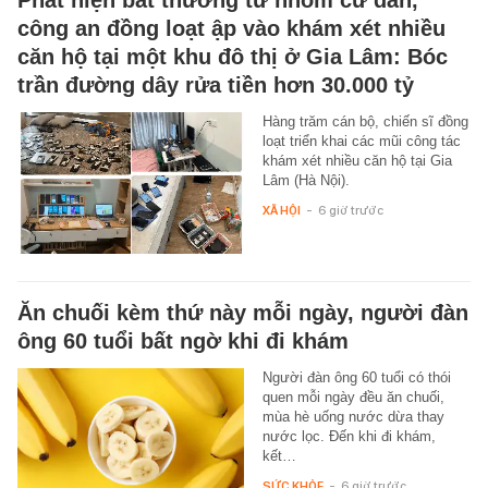
công an đồng loạt ập vào khám xét nhiều
căn hộ tại một khu đô thị ở Gia Lâm: Bóc
trần đường dây rửa tiền hơn 30.000 tỷ
Hàng trăm cán bộ, chiến sĩ đồng
loạt triển khai các mũi công tác
khám xét nhiều căn hộ tại Gia
Lâm (Hà Nội).
XÃ HỘI
-
6 giờ trước
Ăn chuối kèm thứ này mỗi ngày, người đàn
ông 60 tuổi bất ngờ khi đi khám
Người đàn ông 60 tuổi có thói
quen mỗi ngày đều ăn chuối,
mùa hè uống nước dừa thay
nước lọc. Đến khi đi khám,
kết…
SỨC KHỎE
-
6 giờ trước