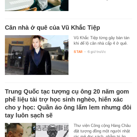
Căn nhà ở quê của Vũ Khắc Tiệp
Vũ Khắc Tiệp từng gây bàn tán
khi để lộ căn nhà cấp 4 ở quê.
STAR
-
6 giờ trước
Trung Quốc tạc tượng cụ ông 20 năm gom
phế liệu tài trợ học sinh nghèo, hiến xác
cho y học: Quần áo ông lấm lem nhưng đôi
tay luôn sạch sẽ
Thư viện Công cộng Hàng Châu
đặt tượng đồng một người nhặt
rác mê đọc sách, nhằm tri ân