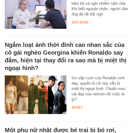
hăm kẽ và nghi nhiễm nấm nhẹ.
Khi biết nguyên nhân, người đàn
ông đã rất bất ngờ.
SỨC KHỎE
-
Ngắm loạt ảnh thời đỉnh cao nhan sắc của
cô gái nghèo Georgina khiến Ronaldo say
đắm, hiện tại thay đổi ra sao mà bị miệt thị
ngoại hình?
Vợ sắp cưới của Ronaldo xinh
đẹp, quyến rũ cỡ này vẫn bị
miệt thị ngoại hình: Chuẩn mực
cái đẹp của netizen rốt cuộc là
gì?
SPORT
-
Một phụ nữ nhặt được bé trai bị bỏ rơi,