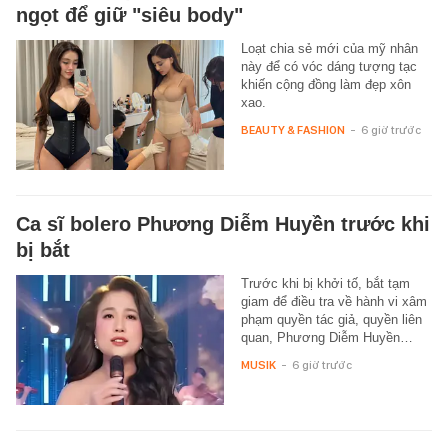
ngọt để giữ "siêu body"
Loạt chia sẻ mới của mỹ nhân
này để có vóc dáng tượng tạc
khiến cộng đồng làm đẹp xôn
xao.
BEAUTY & FASHION
-
6 giờ trước
Ca sĩ bolero Phương Diễm Huyền trước khi
bị bắt
Trước khi bị khởi tố, bắt tạm
giam để điều tra về hành vi xâm
phạm quyền tác giả, quyền liên
quan, Phương Diễm Huyền…
MUSIK
-
6 giờ trước