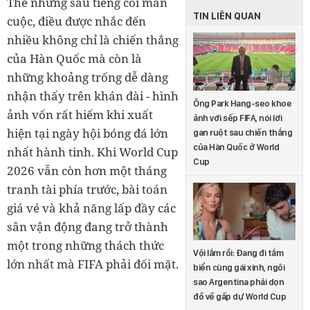
Thế nhưng sau tiếng còi mãn
TIN LIÊN QUAN
cuộc, điều được nhắc đến
nhiều không chỉ là chiến thắng
của Hàn Quốc mà còn là
những khoảng trống dễ dàng
nhận thấy trên khán đài - hình
Ông Park Hang-seo khoe
ảnh vốn rất hiếm khi xuất
ảnh với sếp FIFA, nói lời
hiện tại ngày hội bóng đá lớn
gan ruột sau chiến thắng
của Hàn Quốc ở World
nhất hành tinh. Khi World Cup
Cup
2026 vẫn còn hơn một tháng
tranh tài phía trước, bài toán
giá vé và khả năng lấp đầy các
sân vận động đang trở thành
một trong những thách thức
Vội lắm rồi: Đang đi tắm
lớn nhất mà FIFA phải đối mặt.
biển cùng gái xinh, ngôi
sao Argentina phải dọn
đồ về gấp dự World Cup