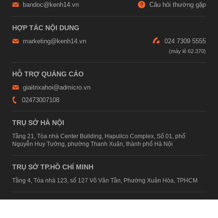
bandoc@kenh14.vn
Câu hỏi thường gặp
HỢP TÁC NỘI DUNG
marketing@kenh14.vn
024 7309 5555
HỖ TRỢ QUẢNG CÁO
giaitrixahoi@admicro.vn
02473007108
TRỤ SỞ HÀ NỘI
Tầng 21, Tòa nhà Center Building, Hapulico Complex, Số 01, phố
Nguyễn Huy Tưởng, phường Thanh Xuân, thành phố Hà Nội
TRỤ SỞ TP.HỒ CHÍ MINH
Tầng 4, Tòa nhà 123, số 127 Võ Văn Tần, Phường Xuân Hòa, TPHCM
Giấy phép thiết lập trang thông tin điện tử tổng hợp trên mạng số
2215/GP-TTĐT do Sở Thông tin và Truyền thông Hà Nội cấp ngày 10