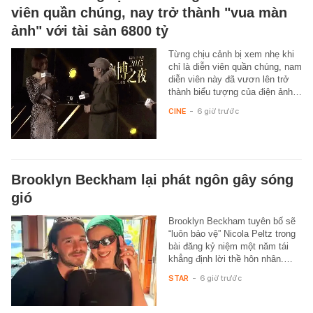
viên quần chúng, nay trở thành "vua màn
ảnh" với tài sản 6800 tỷ
Từng chịu cảnh bị xem nhẹ khi
chỉ là diễn viên quần chúng, nam
diễn viên này đã vươn lên trở
thành biểu tượng của điện ảnh…
CINE
-
6 giờ trước
Brooklyn Beckham lại phát ngôn gây sóng
gió
Brooklyn Beckham tuyên bố sẽ
“luôn bảo vệ” Nicola Peltz trong
bài đăng kỷ niệm một năm tái
khẳng định lời thề hôn nhân.…
STAR
-
6 giờ trước