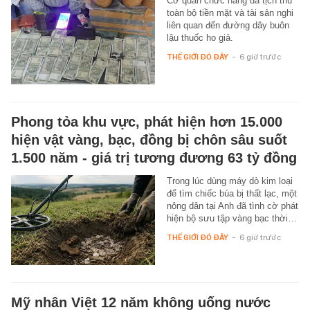
Cơ quan chức năng đã tịch thu
toàn bộ tiền mặt và tài sản nghi
liên quan đến đường dây buôn
lậu thuốc ho giả.
THẾ GIỚI ĐÓ ĐÂY
-
6 giờ trước
Phong tỏa khu vực, phát hiện hơn 15.000
hiện vật vàng, bạc, đồng bị chôn sâu suốt
1.500 năm - giá trị tương đương 63 tỷ đồng
Trong lúc dùng máy dò kim loại
để tìm chiếc búa bị thất lạc, một
nông dân tại Anh đã tình cờ phát
hiện bộ sưu tập vàng bạc thời…
THẾ GIỚI ĐÓ ĐÂY
-
6 giờ trước
Mỹ nhân Việt 12 năm không uống nước