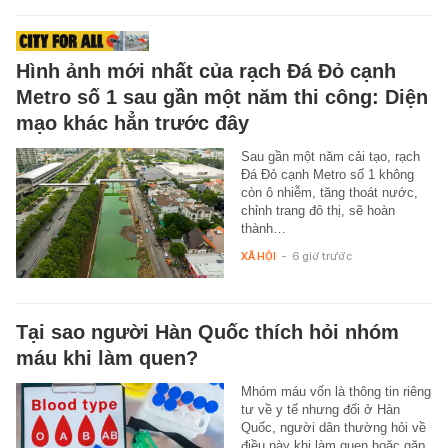
Hình ảnh mới nhất của rạch Đá Đỏ cạnh
Metro số 1 sau gần một năm thi công: Diện
mạo khác hẳn trước đây
Sau gần một năm cải tạo, rạch
Đá Đỏ cạnh Metro số 1 không
còn ô nhiễm, tăng thoát nước,
chỉnh trang đô thị, sẽ hoàn
thành…
XÃ HỘI
-
6 giờ trước
Tại sao người Hàn Quốc thích hỏi nhóm
máu khi làm quen?
Mhóm máu vốn là thông tin riêng
tư về y tế nhưng đối ở Hàn
Quốc, người dân thường hỏi về
điều này khi làm quen hoặc gặp