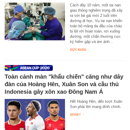
Cách đây 10 năm, một tai nạn
giao thông nghiêm trọng đã xảy
ra với bé gái mới 2 tuổi trên
đường đi học. Vụ tai nạn khiến
toàn bộ mảng da đầu của cháu
bị lột rời hoàn toàn, rơi xuống
đường, một chấn thương cực
kỳ hiếm gặp và ám ảnh...
SỨC KHỎE
-
Toàn cảnh màn "khẩu chiến" căng như dây
đàn của Hoàng Hên, Xuân Son và cầu thủ
Indonesia gây xôn xao Đông Nam Á
Hết Hoàng Hên, đến lượt Xuân
Son phải lên mạng đính chính.
SPORT
-