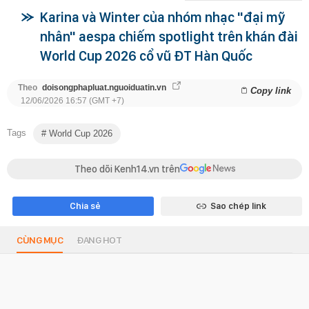
Karina và Winter của nhóm nhạc "đại mỹ
nhân" aespa chiếm spotlight trên khán đài
World Cup 2026 cổ vũ ĐT Hàn Quốc
Theo
doisongphapluat.nguoiduatin.vn
Copy link
12/06/2026 16:57 (GMT +7)
Tags
World Cup 2026
Theo dõi Kenh14.vn trên
Chia sẻ
Sao chép link
CÙNG MỤC
ĐANG HOT