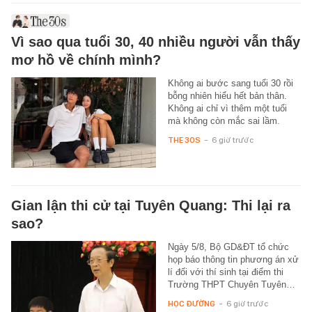
Vì sao qua tuổi 30, 40 nhiều người vẫn thấy
mơ hồ về chính mình?
Không ai bước sang tuổi 30 rồi
bỗng nhiên hiểu hết bản thân.
Không ai chỉ vì thêm một tuổi
mà không còn mắc sai lầm.
THE 30S
-
6 giờ trước
Gian lận thi cử tại Tuyên Quang: Thi lại ra
sao?
Ngày 5/8, Bộ GD&ĐT tổ chức
họp báo thông tin phương án xử
lí đối với thí sinh tại điểm thi
Trường THPT Chuyên Tuyên…
HỌC ĐƯỜNG
-
6 giờ trước