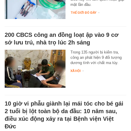
mặt lần đầu.
THẾ GIỚI ĐÓ ĐÂY
-
200 CBCS công an đồng loạt ập vào 9 cơ
sở lưu trú, nhà trọ lúc 2h sáng
Trong 135 người bị kiểm tra,
công an phát hiện 9 đối tượng
dương tính với chất ma túy.
XÃ HỘI
-
10 giờ vi phẫu giành lại mái tóc cho bé gái
2 tuổi bị lột toàn bộ da đầu: 10 năm sau,
điều xúc động xảy ra tại Bệnh viện Việt
Đức