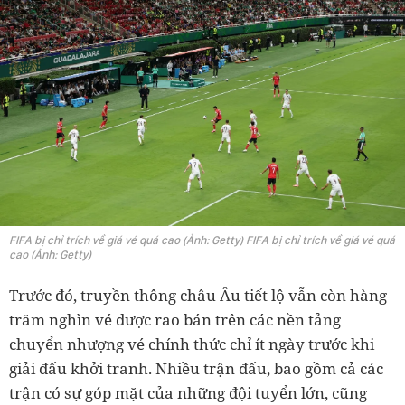
FIFA bị chỉ trích về giá vé quá cao (Ảnh: Getty) FIFA bị chỉ trích về giá vé quá
cao (Ảnh: Getty)
Trước đó, truyền thông châu Âu tiết lộ vẫn còn hàng
trăm nghìn vé được rao bán trên các nền tảng
chuyển nhượng vé chính thức chỉ ít ngày trước khi
giải đấu khởi tranh. Nhiều trận đấu, bao gồm cả các
trận có sự góp mặt của những đội tuyển lớn, cũng