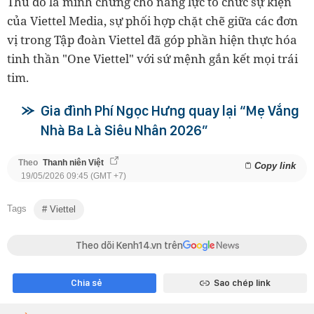
Thủ đô là minh chứng cho năng lực tổ chức sự kiện
của Viettel Media, sự phối hợp chặt chẽ giữa các đơn
vị trong Tập đoàn Viettel đã góp phần hiện thực hóa
tinh thần "One Viettel" với sứ mệnh gắn kết mọi trái
tim.
Gia đình Phí Ngọc Hưng quay lại “Mẹ Vắng
Nhà Ba Là Siêu Nhân 2026”
Theo
Thanh niên Việt
Copy link
19/05/2026 09:45 (GMT +7)
Tags
Viettel
Theo dõi Kenh14.vn trên
Chia sẻ
Sao chép link