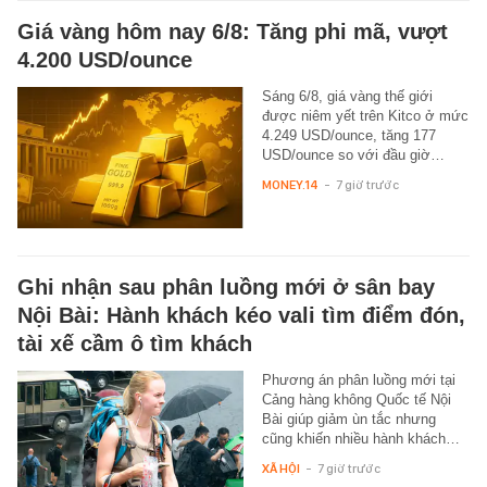
Giá vàng hôm nay 6/8: Tăng phi mã, vượt
4.200 USD/ounce
Sáng 6/8, giá vàng thế giới
được niêm yết trên Kitco ở mức
4.249 USD/ounce, tăng 177
USD/ounce so với đầu giờ…
MONEY.14
-
7 giờ trước
Ghi nhận sau phân luồng mới ở sân bay
Nội Bài: Hành khách kéo vali tìm điểm đón,
tài xế cầm ô tìm khách
Phương án phân luồng mới tại
Cảng hàng không Quốc tế Nội
Bài giúp giảm ùn tắc nhưng
cũng khiến nhiều hành khách…
XÃ HỘI
-
7 giờ trước