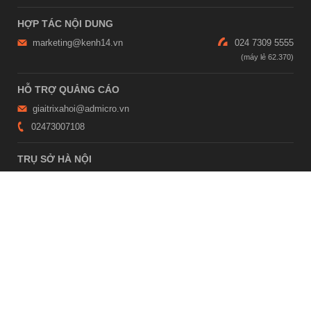
HỢP TÁC NỘI DUNG
marketing@kenh14.vn
024 7309 5555
HỖ TRỢ QUẢNG CÁO
giaitrixahoi@admicro.vn
02473007108
TRỤ SỞ HÀ NỘI
Tầng 21, Tòa nhà Center Building, Hapulico Complex, Số 01, phố
Nguyễn Huy Tưởng, phường Thanh Xuân, thành phố Hà Nội
TRỤ SỞ TP.HỒ CHÍ MINH
Tầng 4, Tòa nhà 123, số 127 Võ Văn Tần, Phường Xuân Hòa, TPHCM
Giấy phép thiết lập trang thông tin điện tử tổng hợp trên mạng số
2215/GP-TTĐT do Sở Thông tin và Truyền thông Hà Nội cấp ngày 10
tháng 4 năm 2019