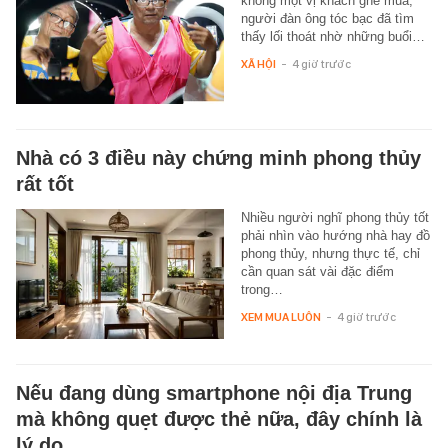
không một vị khách ghé mua,
người đàn ông tóc bạc đã tìm
thấy lối thoát nhờ những buổi…
XÃ HỘI
-
4 giờ trước
Nhà có 3 điều này chứng minh phong thủy
rất tốt
Nhiều người nghĩ phong thủy tốt
phải nhìn vào hướng nhà hay đồ
phong thủy, nhưng thực tế, chỉ
cần quan sát vài đặc điểm
trong…
XEM MUA LUÔN
-
4 giờ trước
Nếu đang dùng smartphone nội địa Trung
mà không quẹt được thẻ nữa, đây chính là
lý do