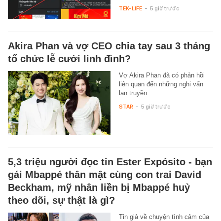
TEK-LIFE
-
5 giờ trước
Akira Phan và vợ CEO chia tay sau 3 tháng
tổ chức lễ cưới linh đình?
Vợ Akira Phan đã có phản hồi
liên quan đến những nghi vấn
lan truyền.
STAR
-
5 giờ trước
5,3 triệu người đọc tin Ester Expósito - bạn
gái Mbappé thân mật cùng con trai David
Beckham, mỹ nhân liền bị Mbappé huỷ
theo dõi, sự thật là gì?
Tin giả về chuyện tình cảm của