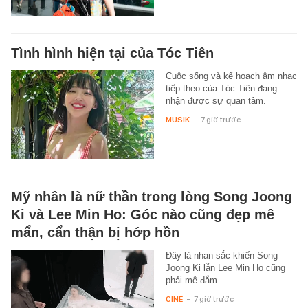
Tình hình hiện tại của Tóc Tiên
Cuộc sống và kế hoạch âm nhạc
tiếp theo của Tóc Tiên đang
nhận được sự quan tâm.
MUSIK
-
7 giờ trước
Mỹ nhân là nữ thần trong lòng Song Joong
Ki và Lee Min Ho: Góc nào cũng đẹp mê
mẩn, cẩn thận bị hớp hồn
Đây là nhan sắc khiến Song
Joong Ki lẫn Lee Min Ho cũng
phải mê đắm.
CINE
-
7 giờ trước