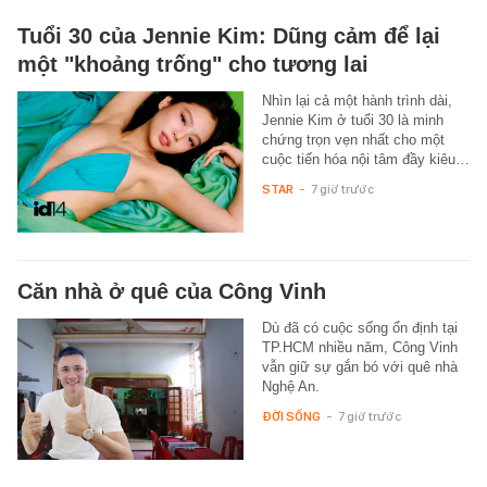
Tuổi 30 của Jennie Kim: Dũng cảm để lại
một "khoảng trống" cho tương lai
Nhìn lại cả một hành trình dài,
Jennie Kim ở tuổi 30 là minh
chứng trọn vẹn nhất cho một
cuộc tiến hóa nội tâm đầy kiêu…
STAR
-
7 giờ trước
Căn nhà ở quê của Công Vinh
Dù đã có cuộc sống ổn định tại
TP.HCM nhiều năm, Công Vinh
vẫn giữ sự gắn bó với quê nhà
Nghệ An.
ĐỜI SỐNG
-
7 giờ trước