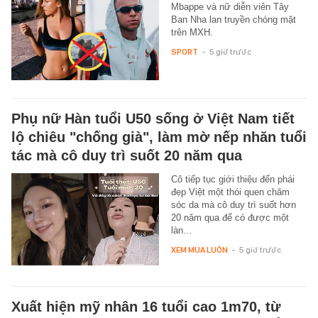
Mbappe và nữ diễn viên Tây
Ban Nha lan truyền chóng mặt
trên MXH.
SPORT
-
5 giờ trước
Phụ nữ Hàn tuổi U50 sống ở Việt Nam tiết
lộ chiêu "chống già", làm mờ nếp nhăn tuổi
tác mà cô duy trì suốt 20 năm qua
Cô tiếp tục giới thiệu đến phái
đẹp Việt một thói quen chăm
sóc da mà cô duy trì suốt hơn
20 năm qua để có được một
làn…
XEM MUA LUÔN
-
5 giờ trước
Xuất hiện mỹ nhân 16 tuổi cao 1m70, từ