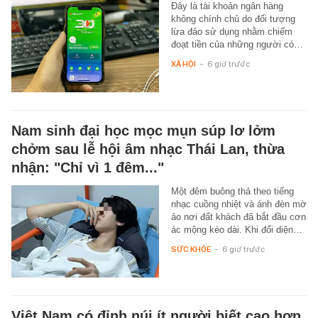
Đây là tài khoản ngân hàng
không chính chủ do đối tượng
lừa đảo sử dụng nhằm chiếm
đoạt tiền của những người có…
XÃ HỘI
-
6 giờ trước
Nam sinh đại học mọc mụn súp lơ lởm
chởm sau lễ hội âm nhạc Thái Lan, thừa
nhận: "Chỉ vì 1 đêm..."
Một đêm buông thả theo tiếng
nhạc cuồng nhiệt và ánh đèn mờ
ảo nơi đất khách đã bắt đầu cơn
ác mộng kéo dài. Khi đối diện…
SỨC KHỎE
-
6 giờ trước
Việt Nam có đỉnh núi ít người biết cao hơn