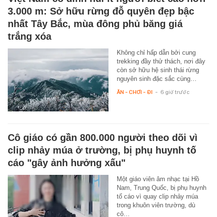
3.000 m: Sở hữu rừng đỗ quyên đẹp bậc
nhất Tây Bắc, mùa đông phủ băng giá
trắng xóa
Không chỉ hấp dẫn bởi cung
trekking đầy thử thách, nơi đây
còn sở hữu hệ sinh thái rừng
nguyên sinh đặc sắc cùng…
ĂN - CHƠI - ĐI
-
6 giờ trước
Cô giáo có gần 800.000 người theo dõi vì
clip nhảy múa ở trường, bị phụ huynh tố
cáo "gây ảnh hưởng xấu"
Một giáo viên âm nhạc tại Hồ
Nam, Trung Quốc, bị phụ huynh
tố cáo vì quay clip nhảy múa
trong khuôn viên trường, dù
cô…