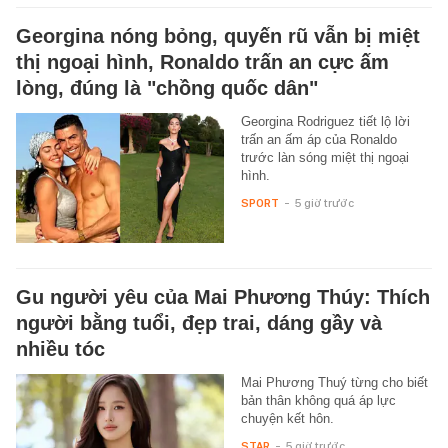
Georgina nóng bỏng, quyến rũ vẫn bị miệt
thị ngoại hình, Ronaldo trấn an cực ấm
lòng, đúng là "chồng quốc dân"
Georgina Rodriguez tiết lộ lời
trấn an ấm áp của Ronaldo
trước làn sóng miệt thị ngoại
hình.
SPORT
-
5 giờ trước
Gu người yêu của Mai Phương Thúy: Thích
người bằng tuổi, đẹp trai, dáng gầy và
nhiều tóc
Mai Phương Thuý từng cho biết
bản thân không quá áp lực
chuyện kết hôn.
STAR
-
5 giờ trước