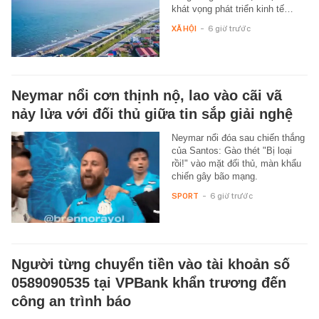
khát vọng phát triển kinh tế…
XÃ HỘI
-
6 giờ trước
Neymar nổi cơn thịnh nộ, lao vào cãi vã
nảy lửa với đối thủ giữa tin sắp giải nghệ
Neymar nổi đóa sau chiến thắng
của Santos: Gào thét "Bị loại
rồi!" vào mặt đối thủ, màn khẩu
chiến gây bão mạng.
SPORT
-
6 giờ trước
Người từng chuyển tiền vào tài khoản số
0589090535 tại VPBank khẩn trương đến
công an trình báo