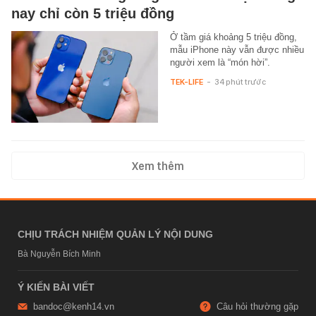
nay chỉ còn 5 triệu đồng
Ở tầm giá khoảng 5 triệu đồng,
mẫu iPhone này vẫn được nhiều
người xem là “món hời”.
TEK-LIFE
-
34 phút trước
Xem thêm
CHỊU TRÁCH NHIỆM QUẢN LÝ NỘI DUNG
Bà Nguyễn Bích Minh
Ý KIẾN BÀI VIẾT
bandoc@kenh14.vn
Câu hỏi thường gặp