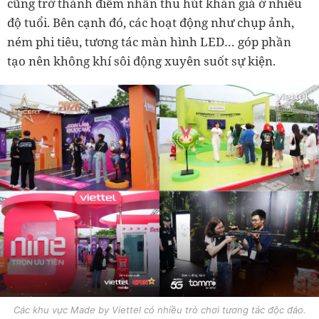
cũng trở thành điểm nhấn thu hút khán giả ở nhiều
độ tuổi. Bên cạnh đó, các hoạt động như chụp ảnh,
ném phi tiêu, tương tác màn hình LED… góp phần
tạo nên không khí sôi động xuyên suốt sự kiện.
Các khu vực Made by Viettel có nhiều trò chơi tương tác độc đáo.