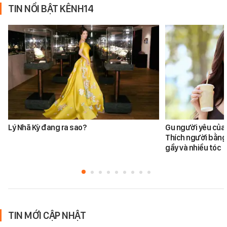
TIN NỔI BẬT KÊNH14
Lý Nhã Kỳ đang ra sao?
Gu người yêu của
Thích người bằng 
gầy và nhiều tóc
TIN MỚI CẬP NHẬT