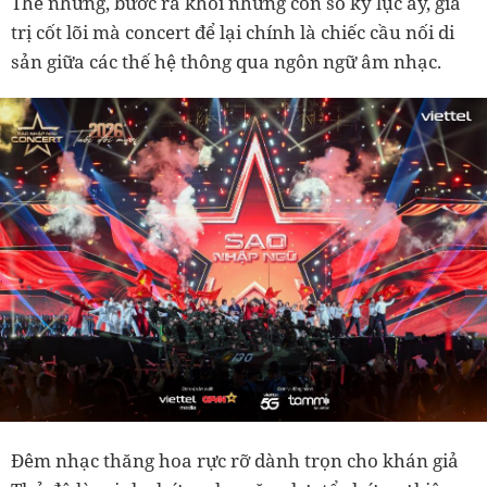
Thế nhưng, bước ra khỏi những con số kỷ lục ấy, giá
trị cốt lõi mà concert để lại chính là chiếc cầu nối di
sản giữa các thế hệ thông qua ngôn ngữ âm nhạc.
Đêm nhạc thăng hoa rực rỡ dành trọn cho khán giả