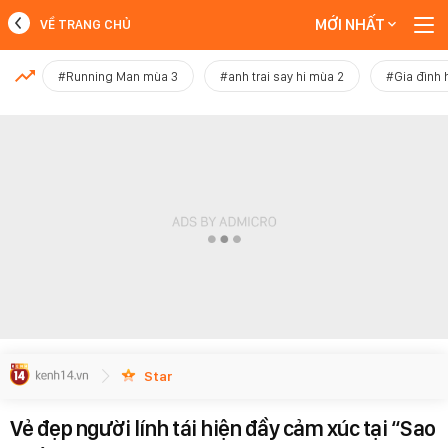
MỚI NHẤT
VỀ TRANG CHỦ
MỚI NHẤT
#Running Man mùa 3
#anh trai say hi mùa 2
#Gia đình 
Xem thêm
Star
Vẻ đẹp người lính tái hiện đầy cảm xúc tại “Sao