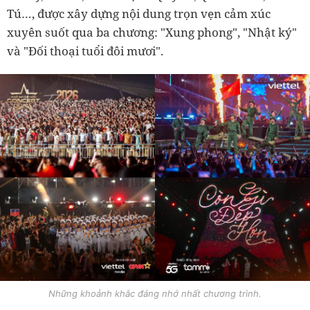
Tú…, được xây dựng nội dung trọn vẹn cảm xúc
xuyên suốt qua ba chương: "Xung phong", "Nhật ký"
và "Đối thoại tuổi đôi mươi".
Những khoảnh khắc đáng nhớ nhất chương trình.