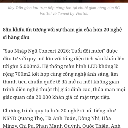
Kay Trần giao lưu trực tiếp cùng fan tại chuỗi gian hàng của 5G
Viettel và Tammi by Viettel.
Sân khấu ấn tượng với sự tham gia của hơn 20 nghệ
sĩ hàng đầu
"Sao Nhập Ngũ Concert 2026: Tuổi đôi mươi" được
đầu tư với quy mô lớn với tổng diện tích sân khấu lên
tới gần 5.000m2. Hệ thống màn hình LED khổng lồ
rộng 700m2 kết hợp cùng công nghệ ánh sáng, âm
thanh tiêu chuẩn quốc tế đã mở ra một không gian
trình diễn nghệ thuật thị giác đỉnh cao, thỏa mãn mọi
giác quan của 20.000 khán giả có mặt trực tiếp.
Chương trình quy tụ hơn 20 nghệ sĩ nổi tiếng như
NSND Quang Thọ, Hà Anh Tuấn, Đông Nhi, Hòa
Minzy, Chi Pu, Phan Mạnh Quỳnh, Quốc Thiên, Anh