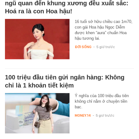
ngũ quan đến khung xương đều xuất sắc:
Hoá ra là con Hoa hậu!
16 tuổi sở hữu chiều cao 1m70,
con gái Hoa hậu Ngọc Diễm
được khen “aura” chuẩn Hoa
hậu tương lai.
ĐỜI SỐNG
-
5 giờ trước
100 triệu đầu tiên gửi ngân hàng: Không
chỉ là 1 khoản tiết kiệm
Ý nghĩa của 100 triệu đầu tiên
không chỉ nằm ở chuyện tiền
bạc.
MONEY.14
-
5 giờ trước