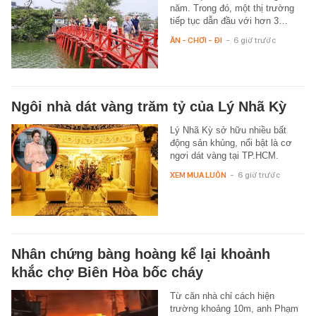
năm. Trong đó, một thị trường
tiếp tục dẫn đầu với hơn 3…
ĂN - CHƠI - ĐI
-
6 giờ trước
Ngôi nhà dát vàng trăm tỷ của Lý Nhã Kỳ
Lý Nhã Kỳ sở hữu nhiều bất
động sản khủng, nổi bật là cơ
ngơi dát vàng tại TP.HCM.
XEM MUA LUÔN
-
6 giờ trước
Nhân chứng bàng hoàng kể lại khoảnh
khắc chợ Biên Hòa bốc cháy
Từ căn nhà chỉ cách hiện
trường khoảng 10m, anh Phạm