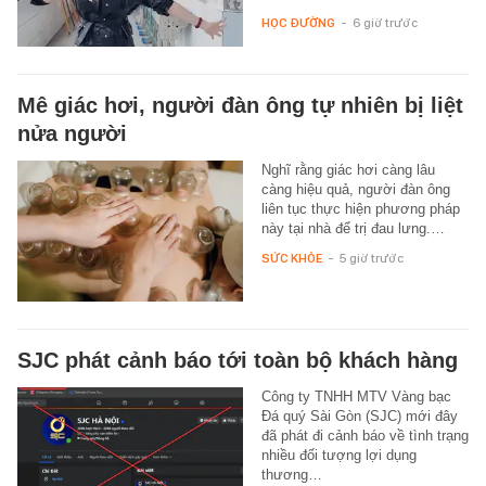
HỌC ĐƯỜNG
-
6 giờ trước
Mê giác hơi, người đàn ông tự nhiên bị liệt
nửa người
Nghĩ rằng giác hơi càng lâu
càng hiệu quả, người đàn ông
liên tục thực hiện phương pháp
này tại nhà để trị đau lưng.…
SỨC KHỎE
-
5 giờ trước
SJC phát cảnh báo tới toàn bộ khách hàng
Công ty TNHH MTV Vàng bạc
Đá quý Sài Gòn (SJC) mới đây
đã phát đi cảnh báo về tình trạng
nhiều đối tượng lợi dụng
thương…