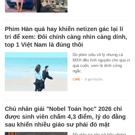
Phim Hàn quá hay khiến netizen gác lại lí
trí để xem: Đôi chính càng nhìn càng dính,
top 1 Việt Nam là đúng thôi
Dù phim siêu vô lý nhưng cả
MXH đều tình nguyện cho qua vì
quá cuốn, xem là dính cứng
ngắc.
CINE
-
5 giờ trước
Chủ nhân giải "Nobel Toán học" 2026 chỉ
được sinh viên chấm 4,3 điểm, lý do đằng
sau khiến nhiều giáo sư phải đỏ mặt
Nữ giáo sư này sở hữu phong