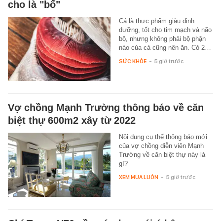
cho là "bổ"
Cá là thực phẩm giàu dinh
dưỡng, tốt cho tim mạch và não
bộ, nhưng không phải bộ phận
nào của cá cũng nên ăn. Có 2…
SỨC KHỎE
-
5 giờ trước
Vợ chồng Mạnh Trường thông báo về căn
biệt thự 600m2 xây từ 2022
Nội dung cụ thể thông báo mới
của vợ chồng diễn viên Mạnh
Trường về căn biệt thự này là
gì?
XEM MUA LUÔN
-
5 giờ trước