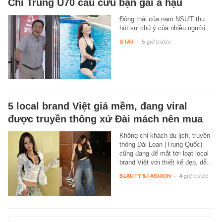
Chí Trung U70 cầu cứu bạn gái á hậu
Động thái của nam NSƯT thu
hút sự chú ý của nhiều người.
STAR
-
5 giờ trước
5 local brand Việt giá mềm, đang viral
được truyền thông xứ Đài mách nên mua
Không chỉ khách du lịch, truyền
thông Đài Loan (Trung Quốc)
cũng đang để mắt tới loạt local
brand Việt với thiết kế đẹp, dễ…
BEAUTY & FASHION
-
4 giờ trước