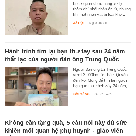
bị cơ quan chức năng xử lý,
thậm chí phải nhận án tù, nhưng
khi một nhân vật bị loại khỏi…
XÃ HỘI
-
6 giờ trước
Hành trình tìm lại bạn thư tay sau 24 năm
thất lạc của người đàn ông Trung Quốc
Người đàn ông tại Trung Quốc
vượt 3.000km từ Thâm Quyến
đến Nội Mông để tìm lại người
bạn qua thư cách đây 24 năm,…
ĐỜI SỐNG
-
6 giờ trước
Không cần tặng quà, 5 câu nói này đủ sức
khiến mối quan hệ phụ huynh - giáo viên