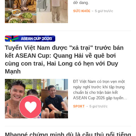
dở dang.
SỨC KHỎE
-
5 giờ trước
Tuyển Việt Nam được "xả trại" trước bán
kết ASEAN Cup: Quang Hải về quê bơi
cùng con trai, Hai Long có hẹn với Duy
Mạnh
ĐT Việt Nam có trọn vẹn một
ngày nghỉ trước khi tập trung
chuẩn bị cho trận bán kết
ASEAN Cup 2026 gặp tuyển…
SPORT
-
5 giờ trước
Mbappé chứng minh dù là cầu thủ nổi tiếng