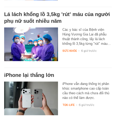
Lá lách khổng lồ 3,5kg 'rút' máu của người
phụ nữ suốt nhiều năm
Các y bác sĩ của Bệnh viện
Hùng Vương Gia Lai đã phẫu
thuật thành công, lấy lá lách
khổng lồ 3,5kg từng "rút" máu…
SỨC KHỎE
-
6 giờ trước
iPhone lại thắng lớn
iPhone vẫn đang thống trị phân
khúc smartphone cao cấp toàn
cầu theo cách mà chưa đối thủ
nào có thể làm được.
TEK-LIFE
-
6 giờ trước