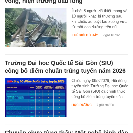
vong, hiện trường đau lòng
Ít nhất 8 người đã thiệt mạng và
10 người khác bị thương sau
khi chiếc xe buýt lao xuống vực
từ một con đường trên núi.
THẾ GIỚI ĐÓ ĐÂY
-
7 giờ trước
Trường Đại học Quốc tế Sài Gòn (SIU)
công bố điểm chuẩn trúng tuyển năm 2026
Chiều ngày 09/8/2026, Hội đồng
tuyển sinh Trường Đại học Quốc
tế Sài Gòn (SIU) đã chính thức
công bố điểm trúng tuyển của…
HỌC ĐƯỜNG
-
7 giờ trước
Chuyện chưa từng thấy: Một nghề bình dân