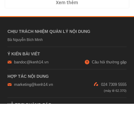
Xem thêm
CHỊU TRÁCH NHIỆM QUẢN LÝ NỘI DUNG
Bà Nguyễn Bích Minh
Ý KIẾN BÀI VIẾT
bandoc@kenh14.vn
Câu hỏi thường gặp
HỢP TÁC NỘI DUNG
marketing@kenh14.vn
024 7309 5555
HỖ TRỢ QUẢNG CÁO
giaitrixahoi@admicro.vn
02473007108