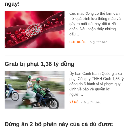
ngay!
Cục máu đông có thể làm cản
trở quá trình lưu thông máu và
gây ra một số thay đổi ở đôi
chân. Nếu nhận thấy những
dấu…
SỨC KHỎE
-
5 giờ trước
Grab bị phạt 1,36 tỷ đồng
Ủy ban Cạnh tranh Quốc gia xử
phạt Công ty TNHH Grab 1,36 tỷ
đồng do 6 hành vi vi phạm quy
định về bảo vệ quyền lợi
người…
XÃ HỘI
-
5 giờ trước
Đừng ăn 2 bộ phận này của cá dù được