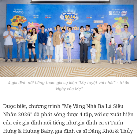
4 gia đình nổi tiếng tham gia sự kiện "Mẹ tuyệt vời nhất" - tri ân
"Ngày của Mẹ"
Được biết, chương trình "Mẹ Vắng Nhà Ba Là Siêu
Nhân 2026" đã phát sóng được 4 tập, với sự xuất hiện
của các gia đình nổi tiếng như gia đình ca sĩ Tuấn
Hưng & Hương Baby, gia đình ca sĩ Đăng Khôi & Thủy