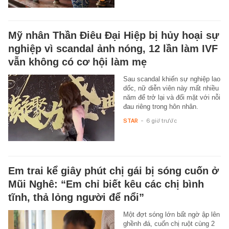
Mỹ nhân Thần Điêu Đại Hiệp bị hủy hoại sự
nghiệp vì scandal ảnh nóng, 12 lần làm IVF
vẫn không có cơ hội làm mẹ
Sau scandal khiến sự nghiệp lao
dốc, nữ diễn viên này mất nhiều
năm để trở lại và đối mặt với nỗi
đau riêng trong hôn nhân.
STAR
-
6 giờ trước
Em trai kể giây phút chị gái bị sóng cuốn ở
Mũi Nghê: “Em chỉ biết kêu các chị bình
tĩnh, thả lỏng người để nổi”
Một đợt sóng lớn bất ngờ ập lên
ghềnh đá, cuốn chị ruột cùng 2