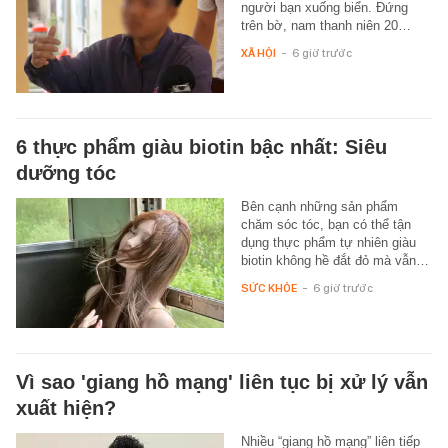
người bạn xuống biển. Đứng
trên bờ, nam thanh niên 20…
XÃ HỘI
-
6 giờ trước
6 thực phẩm giàu biotin bậc nhất: Siêu
dưỡng tóc
Bên cạnh những sản phẩm
chăm sóc tóc, bạn có thể tận
dụng thực phẩm tự nhiên giàu
biotin không hề đắt đỏ mà vẫn…
SỨC KHỎE
-
6 giờ trước
Vì sao 'giang hồ mạng' liên tục bị xử lý vẫn
xuất hiện?
Nhiều “giang hồ mạng” liên tiếp