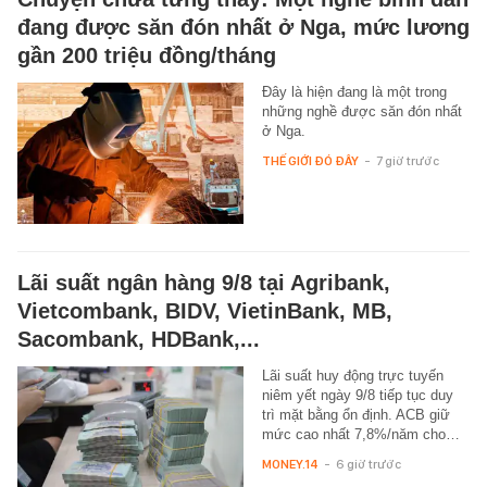
đang được săn đón nhất ở Nga, mức lương
gần 200 triệu đồng/tháng
Đây là hiện đang là một trong
những nghề được săn đón nhất
ở Nga.
THẾ GIỚI ĐÓ ĐÂY
-
7 giờ trước
Lãi suất ngân hàng 9/8 tại Agribank,
Vietcombank, BIDV, VietinBank, MB,
Sacombank, HDBank,...
Lãi suất huy động trực tuyến
niêm yết ngày 9/8 tiếp tục duy
trì mặt bằng ổn định. ACB giữ
mức cao nhất 7,8%/năm cho…
MONEY.14
-
6 giờ trước