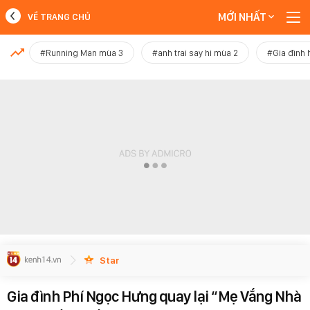
MỚI NHẤT
VỀ TRANG CHỦ
MỚI NHẤT
#Running Man mùa 3
#anh trai say hi mùa 2
#Gia đình 
Xem thêm
Star
Gia đình Phí Ngọc Hưng quay lại “Mẹ Vắng Nhà