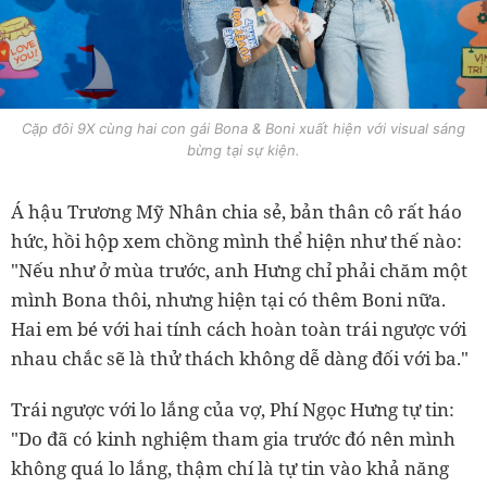
Cặp đôi 9X cùng hai con gái Bona & Boni xuất hiện với visual sáng
bừng tại sự kiện.
Á hậu Trương Mỹ Nhân chia sẻ, bản thân cô rất háo
hức, hồi hộp xem chồng mình thể hiện như thế nào:
"Nếu như ở mùa trước, anh Hưng chỉ phải chăm một
mình Bona thôi, nhưng hiện tại có thêm Boni nữa.
Hai em bé với hai tính cách hoàn toàn trái ngược với
nhau chắc sẽ là thử thách không dễ dàng đối với ba."
Trái ngược với lo lắng của vợ, Phí Ngọc Hưng tự tin:
"Do đã có kinh nghiệm tham gia trước đó nên mình
không quá lo lắng, thậm chí là tự tin vào khả năng