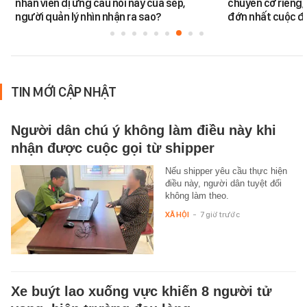
nhân viên dị ứng câu nói này của sếp,
chuyên cơ riêng,
người quản lý nhìn nhận ra sao?
đớn nhất cuộc đờ
TIN MỚI CẬP NHẬT
Người dân chú ý không làm điều này khi
nhận được cuộc gọi từ shipper
Nếu shipper yêu cầu thực hiện
điều này, người dân tuyệt đối
không làm theo.
XÃ HỘI
-
7 giờ trước
Xe buýt lao xuống vực khiến 8 người tử