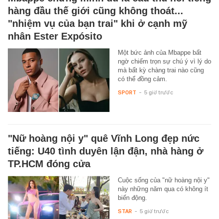
hàng đầu thế giới cũng không thoát...
"nhiệm vụ của bạn trai" khi ở cạnh mỹ
nhân Ester Expósito
Một bức ảnh của Mbappe bất
ngờ chiếm trọn sự chú ý vì lý do
mà bất kỳ chàng trai nào cũng
có thể đồng cảm.
SPORT
-
5 giờ trước
"Nữ hoàng nội y" quê Vĩnh Long đẹp nức
tiếng: U40 tình duyên lận đận, nhà hàng ở
TP.HCM đóng cửa
Cuộc sống của "nữ hoàng nội y"
này những năm qua có không ít
biến động.
STAR
-
5 giờ trước