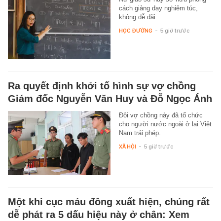
cách giảng dạy nghiêm túc,
không dễ dãi.
HỌC ĐƯỜNG
-
5 giờ trước
Ra quyết định khởi tố hình sự vợ chồng
Giám đốc Nguyễn Văn Huy và Đỗ Ngọc Ánh
Đôi vợ chồng này đã tổ chức
cho người nước ngoài ở lại Việt
Nam trái phép.
XÃ HỘI
-
5 giờ trước
Một khi cục máu đông xuất hiện, chúng rất
dễ phát ra 5 dấu hiệu này ở chân: Xem