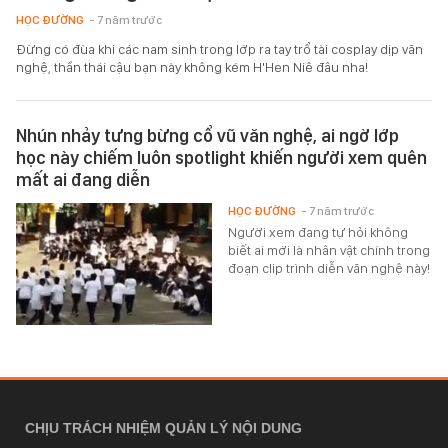
HỌC ĐƯỜNG
- 7 năm trước
Đừng có đùa khi các nam sinh trong lớp ra tay trổ tài cosplay dịp văn
nghệ, thần thái cậu bạn này không kém H'Hen Niê đâu nha!
Nhún nhảy tưng bừng cổ vũ văn nghệ, ai ngờ lớp
học này chiếm luôn spotlight khiến người xem quên
mất ai đang diễn
HỌC ĐƯỜNG
- 7 năm trước
Người xem đang tự hỏi không
biết ai mới là nhân vật chính trong
đoạn clip trình diễn văn nghệ này!
CHỊU TRÁCH NHIỆM QUẢN LÝ NỘI DUNG