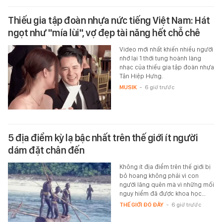
Thiếu gia tập đoàn nhựa nức tiếng Việt Nam: Hát
ngọt như "mía lùi", vợ đẹp tài năng hết chỗ chê
Video mới nhất khiến nhiều người
nhớ lại 1 thời tung hoành làng
nhạc của thiếu gia tập đoàn nhựa
Tân Hiệp Hưng.
MUSIK
-
6 giờ trước
5 địa điểm kỳ lạ bậc nhất trên thế giới ít người
dám đặt chân đến
Không ít địa điểm trên thế giới bị
bỏ hoang không phải vì con
người lãng quên mà vì những mối
nguy hiểm đã được khoa học…
THẾ GIỚI ĐÓ ĐÂY
-
6 giờ trước