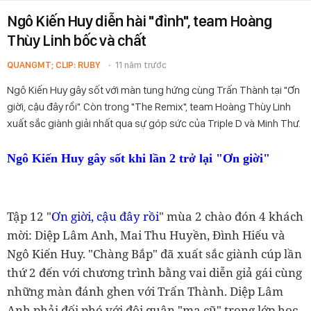
Ngô Kiến Huy diễn hài "đỉnh", team Hoàng
Thùy Linh bốc và chất
QUANGMT; CLIP: RUBY
11 năm trước
Ngô Kiến Huy gây sốt với màn tung hứng cùng Trấn Thành tại "Ơn
giời, cậu đây rồi". Còn trong "The Remix", team Hoàng Thùy Linh
xuất sắc giành giải nhất qua sự góp sức của Triple D và Minh Thư.
Ngô Kiến Huy gây sốt khi lần 2 trở lại "Ơn giời"
Tập 12 "
Ơn giời, cậu đây rồi
" mùa 2 chào đón 4 khách
mời: Diệp Lâm Anh, Mai Thu Huyền, Đình Hiếu và
Ngô Kiến Huy. "Chàng Bắp" đã xuất sắc giành cúp lần
thứ 2 đến với chương trình bằng vai diễn giả gái cùng
những màn đánh ghen với Trấn Thành. Diệp Lâm
Anh phải đối phó với đội quân "ma cũ" trong lớp học