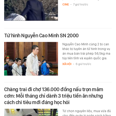
CINE
-
7 giờ trước
Tử hình Nguyễn Cao Minh SN 2000
Nguyễn Cao Minh cùng 2 bị can
khác bị tuyên án tử hình trong vụ
án mua bán trái phép 56,5kg ma
túy liên tỉnh và xuyên quốc gia.
XÃ HỘI
-
6 giờ trước
Chàng trai đi chợ 136.000 đồng nấu trọn mâm
cơm: Mỗi tháng chỉ dành 3 triệu tiền ăn nhưng
cách chi tiêu mới đáng học hỏi
Từ chọn nguyên liệu, mua vừa đủ
cho đến quản lý ngân sách bằng