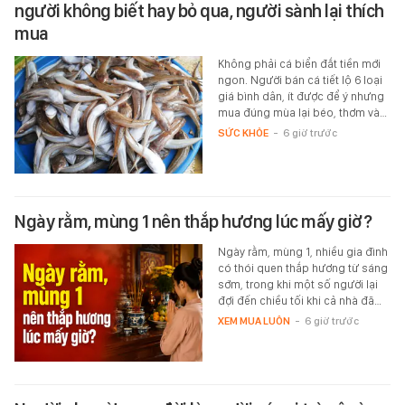
người không biết hay bỏ qua, người sành lại thích
mua
Không phải cá biển đắt tiền mới
ngon. Người bán cá tiết lộ 6 loại
giá bình dân, ít được để ý nhưng
mua đúng mùa lại béo, thơm và…
SỨC KHỎE
-
6 giờ trước
Ngày rằm, mùng 1 nên thắp hương lúc mấy giờ?
Ngày rằm, mùng 1, nhiều gia đình
có thói quen thắp hương từ sáng
sớm, trong khi một số người lại
đợi đến chiều tối khi cả nhà đã…
XEM MUA LUÔN
-
6 giờ trước