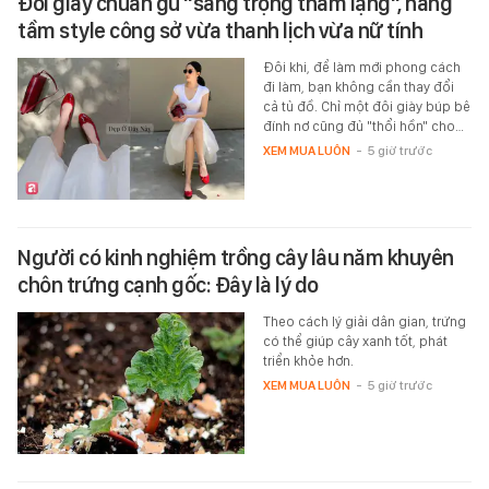
Đôi giày chuẩn gu "sang trọng thầm lặng", nâng
tầm style công sở vừa thanh lịch vừa nữ tính
Đôi khi, để làm mới phong cách
đi làm, bạn không cần thay đổi
cả tủ đồ. Chỉ một đôi giày búp bê
đính nơ cũng đủ "thổi hồn" cho…
XEM MUA LUÔN
-
5 giờ trước
Người có kinh nghiệm trồng cây lâu năm khuyên
chôn trứng cạnh gốc: Đây là lý do
Theo cách lý giải dân gian, trứng
có thể giúp cây xanh tốt, phát
triển khỏe hơn.
XEM MUA LUÔN
-
5 giờ trước