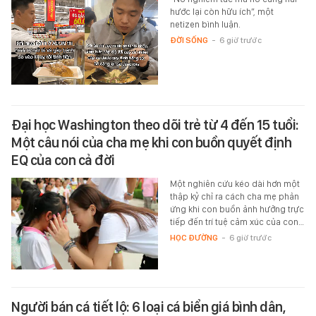
hước lại còn hữu ích”, một
netizen bình luận.
ĐỜI SỐNG
-
6 giờ trước
Đại học Washington theo dõi trẻ từ 4 đến 15 tuổi:
Một câu nói của cha mẹ khi con buồn quyết định
EQ của con cả đời
Một nghiên cứu kéo dài hơn một
thập kỷ chỉ ra cách cha mẹ phản
ứng khi con buồn ảnh hưởng trực
tiếp đến trí tuệ cảm xúc của con…
HỌC ĐƯỜNG
-
6 giờ trước
Người bán cá tiết lộ: 6 loại cá biển giá bình dân,