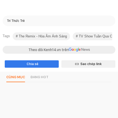
Trí Thức Trẻ
Tags
The Remix - Hòa Âm Ánh Sáng
TV Show Tuần Qua Có Gì
Theo dõi Kenh14.vn trên
Chia sẻ
Sao chép link
CÙNG MỤC
ĐANG HOT