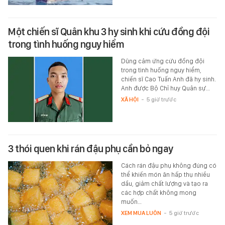
Một chiến sĩ Quân khu 3 hy sinh khi cứu đồng đội
trong tình huống nguy hiểm
Dũng cảm ứng cứu đồng đội
trong tình huống nguy hiểm,
chiến sĩ Cao Tuấn Anh đã hy sinh.
Anh được Bộ Chỉ huy Quân sự…
XÃ HỘI
-
5 giờ trước
3 thói quen khi rán đậu phụ cần bỏ ngay
Cách rán đậu phụ không đúng có
thể khiến món ăn hấp thụ nhiều
dầu, giảm chất lượng và tạo ra
các hợp chất không mong
muốn…
XEM MUA LUÔN
-
5 giờ trước