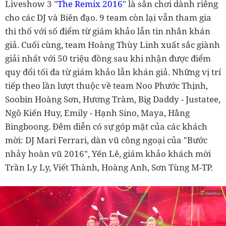
Liveshow 3 "
The Remix 2016
" là sân chơi dành riêng
cho các DJ và Biên đạo. 9 team còn lại vẫn tham gia
thi thố với số điểm từ giám khảo lẫn tin nhắn khán
giả. Cuối cùng, team Hoàng Thùy Linh xuất sắc giành
giải nhất với 50 triệu đồng sau khi nhận được điểm
quy đổi tối đa từ giám khảo lẫn khán giả. Những vị trí
tiếp theo lần lượt thuộc về team Noo Phước Thịnh,
Soobin Hoàng Sơn, Hương Tràm, Big Daddy - Justatee,
Ngô Kiến Huy, Emily - Hạnh Sino, Maya, Hằng
Bingboong. Đêm diễn có sự góp mặt của các khách
mời: DJ Mari Ferrari, dàn vũ công ngoại của "Bước
nhảy hoàn vũ 2016", Yến Lê, giám khảo khách mời
Trần Ly Ly, Viết Thành, Hoàng Anh, Sơn Tùng M-TP.