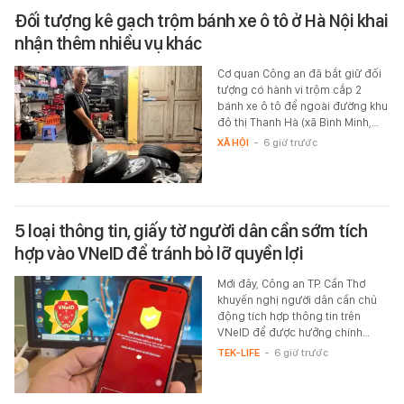
Đối tượng kê gạch trộm bánh xe ô tô ở Hà Nội khai
nhận thêm nhiều vụ khác
Cơ quan Công an đã bắt giữ đối
tượng có hành vi trộm cắp 2
bánh xe ô tô để ngoài đường khu
đô thị Thanh Hà (xã Bình Minh,…
XÃ HỘI
-
6 giờ trước
5 loại thông tin, giấy tờ người dân cần sớm tích
hợp vào VNeID để tránh bỏ lỡ quyền lợi
Mới đây, Công an TP. Cần Thơ
khuyến nghị người dân cần chủ
động tích hợp thông tin trên
VNeID để được hưởng chính…
TEK-LIFE
-
6 giờ trước