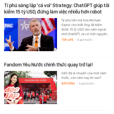
Tỉ phú sáng lập 'cá voi' Strategy: ChatGPT giúp tôi
kiếm 15 tỷ USD, đừng làm việc nhiều hơn robot
Tỷ phú tiền mã hóa Michael
Saylor cho biết ông đã kiếm
được 15 tỷ USD vào năm ngoái
nhờ ChatGPT, và có một nguyên…
TEK-LIFE
-
5 giờ trước
Fandom Yêu Nước chính thức quay trở lại!
A80 đã là chuyện của một năm
trước, còn năm nay thì sao?
ĐỜI SỐNG
-
5 giờ trước