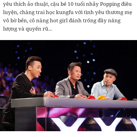
yêu thích ảo thuật, cậu bé 10 tuổi nhảy Popping điêu
luyện, chàng trai học kungfu với tình yêu thương mẹ
vô bờ bến, cô nàng hot girl đánh trống đầy năng
lượng và quyến rũ...