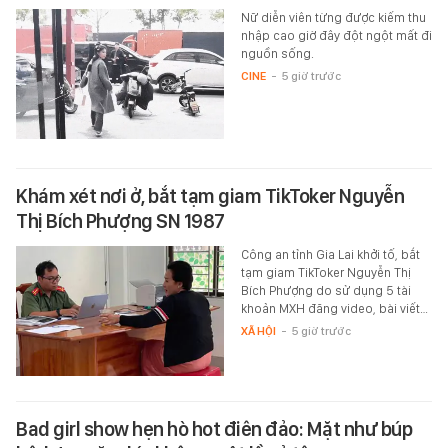
Nữ diễn viên từng được kiếm thu
nhập cao giờ đây đột ngột mất đi
nguồn sống.
CINE
-
5 giờ trước
Khám xét nơi ở, bắt tạm giam TikToker Nguyễn
Thị Bích Phượng SN 1987
Công an tỉnh Gia Lai khởi tố, bắt
tạm giam TikToker Nguyễn Thị
Bích Phượng do sử dụng 5 tài
khoản MXH đăng video, bài viết…
XÃ HỘI
-
5 giờ trước
Bad girl show hẹn hò hot điên đảo: Mặt như búp