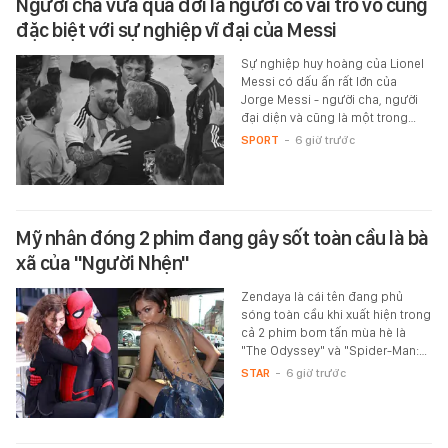
Người cha vừa qua đời là người có vai trò vô cùng
đặc biệt với sự nghiệp vĩ đại của Messi
Sự nghiệp huy hoàng của Lionel
Messi có dấu ấn rất lớn của
Jorge Messi - người cha, người
đại diện và cũng là một trong…
SPORT
-
6 giờ trước
Mỹ nhân đóng 2 phim đang gây sốt toàn cầu là bà
xã của "Người Nhện"
Zendaya là cái tên đang phủ
sóng toàn cầu khi xuất hiện trong
cả 2 phim bom tấn mùa hè là
"The Odyssey" và "Spider-Man:…
STAR
-
6 giờ trước