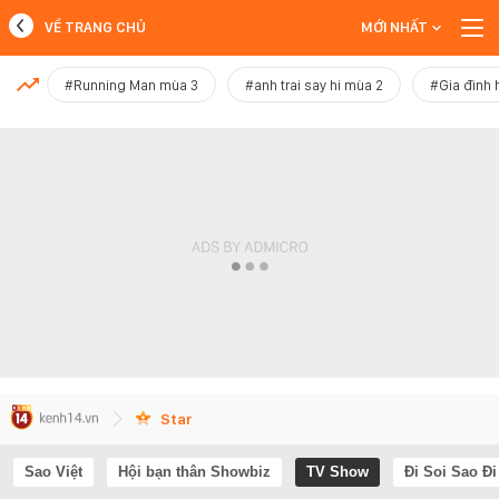
VỀ TRANG CHỦ
MỚI NHẤT
MỚI NHẤT
#Running Man mùa 3
#anh trai say hi mùa 2
#Gia đình 
Xem thêm
Star
Sao Việt
Hội bạn thân Showbiz
TV Show
Đi Soi Sao Đi