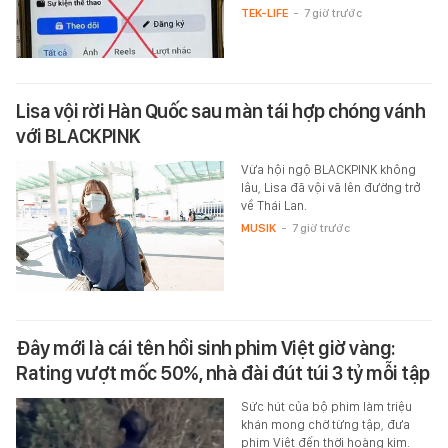
TEK-LIFE
-
7 giờ trước
Lisa vội rời Hàn Quốc sau màn tái hợp chóng vánh
với BLACKPINK
Vừa hội ngộ BLACKPINK không
lâu, Lisa đã vội vã lên đường trở
về Thái Lan.
MUSIK
-
7 giờ trước
Đây mới là cái tên hồi sinh phim Việt giờ vàng:
Rating vượt mốc 50%, nhà đài đút túi 3 tỷ mỗi tập
Sức hút của bộ phim làm triệu
khán mong chờ từng tập, đưa
phim Việt đến thời hoàng kim.