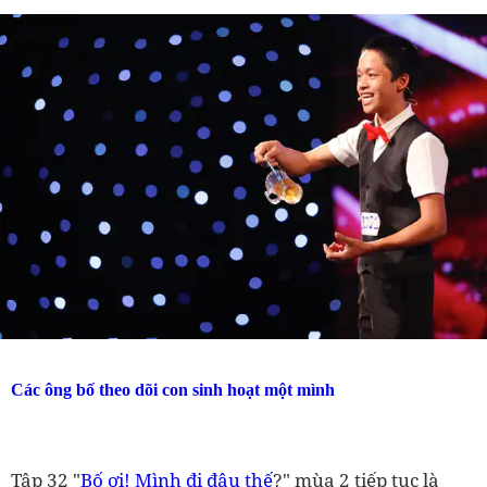
Các ông bố theo dõi con sinh hoạt một mình
Tập 32 "
Bố ơi! Mình đi đâu thế
?" mùa 2 tiếp tục là