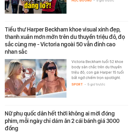
HỌC ĐƯỜNG
-
5 giờ trước
Tiểu thư Harper Beckham khoe visual xinh đẹp,
thanh xuân mơn mởn trên du thuyền triệu đô, đọ
sắc cùng mẹ - Victoria ngoài 50 vẫn đỉnh cao
nhan sắc
Victoria Beckham tuổi 52 khoe
body săn chắc trên du thuyền
triệu đô, con gái Harper 15 tuổi
bất ngờ chiếm trọn spotlight.
SPORT
-
5 giờ trước
Nữ phụ quốc dân hết thời không ai mời đóng
phim, mỗi ngày chỉ dám ăn 2 cái bánh giá 3000
đồng