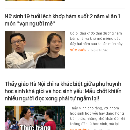
Nữ sinh 19 tuổi lệch khớp hàm suốt 2 năm vì ăn 1
món "vạn người mê"
Cô bị đau khớp thái dương hàm
bên phải và khó mở miệng cách
đây hai năm sau khi ăn món này.
SỨC KHỎE
-
5 giờ trước
Thầy giáo Hà Nội chỉ ra khác biệt giữa phụ huynh
học sinh khá giỏi và học sinh yếu: Mấu chốt khiến
nhiều người đọc xong phải tự ngẫm lại!
Thầy Minh cho rằng, với nhóm
học sinh học yếu hay đang hổng
kiến thức, những khó khăn đôi khi
không đến từ học sinh, mà lại…