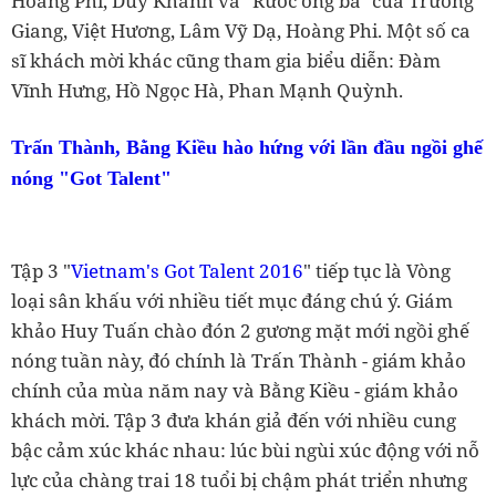
Hoàng Phi, Duy Khánh và "Rước ông bà" của Trường
Giang, Việt Hương, Lâm Vỹ Dạ, Hoàng Phi. Một số ca
sĩ khách mời khác cũng tham gia biểu diễn: Đàm
Vĩnh Hưng, Hồ Ngọc Hà, Phan Mạnh Quỳnh.
Trấn Thành, Bằng Kiều hào hứng với lần đầu ngồi ghế
nóng "Got Talent"
Tập 3 "
Vietnam's Got Talent 2016
" tiếp tục là Vòng
loại sân khấu với nhiều tiết mục đáng chú ý. Giám
khảo Huy Tuấn chào đón 2 gương mặt mới ngồi ghế
nóng tuần này, đó chính là Trấn Thành - giám khảo
chính của mùa năm nay và Bằng Kiều - giám khảo
khách mời. Tập 3 đưa khán giả đến với nhiều cung
bậc cảm xúc khác nhau: lúc bùi ngùi xúc động với nỗ
lực của chàng trai 18 tuổi bị chậm phát triển nhưng