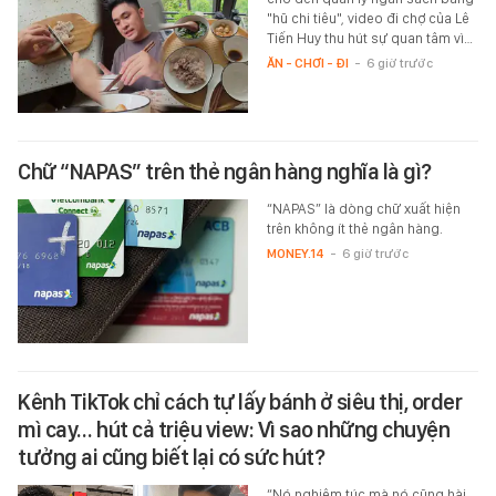
"hũ chi tiêu", video đi chợ của Lê
Tiến Huy thu hút sự quan tâm vì…
ĂN - CHƠI - ĐI
-
6 giờ trước
Chữ “NAPAS” trên thẻ ngân hàng nghĩa là gì?
“NAPAS” là dòng chữ xuất hiện
trên không ít thẻ ngân hàng.
MONEY.14
-
6 giờ trước
Kênh TikTok chỉ cách tự lấy bánh ở siêu thị, order
mì cay… hút cả triệu view: Vì sao những chuyện
tưởng ai cũng biết lại có sức hút?
“Nó nghiêm túc mà nó cũng hài