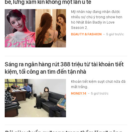
bê, lưng xăm kín không một lần ủ tê
Mỹ nhân này đang nhận được
nhiều sự chú ý trong show hẹn
hò Nhật Bản Badly in Love
Season 2.
BEAUTY & FASHION
-
5 giờ trước
Sáng ra ngân hàng rút 388 triệu từ tài khoản tiết
kiệm, tối công an tìm đến tận nhà
Khoản tiết kiệm suýt chút nữa đã
mất trắng.
MONEY.14
-
5 giờ trước