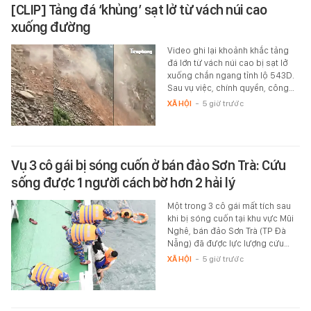
[CLIP] Tảng đá ‘khủng’ sạt lở từ vách núi cao
xuống đường
Video ghi lại khoảnh khắc tảng
đá lớn từ vách núi cao bị sạt lở
xuống chắn ngang tỉnh lộ 543D.
Sau vụ việc, chính quyền, công…
XÃ HỘI
-
5 giờ trước
Vụ 3 cô gái bị sóng cuốn ở bán đảo Sơn Trà: Cứu
sống được 1 người cách bờ hơn 2 hải lý
Một trong 3 cô gái mất tích sau
khi bị sóng cuốn tại khu vực Mũi
Nghê, bán đảo Sơn Trà (TP Đà
Nẵng) đã được lực lượng cứu…
XÃ HỘI
-
5 giờ trước