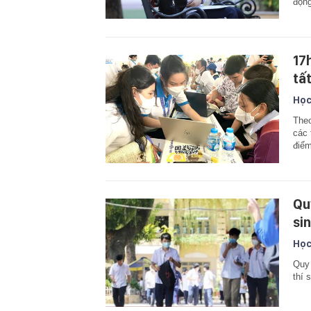
động
17
tấ
Học
Theo
các 
điểm
Qu
si
Học
Quy 
thí 