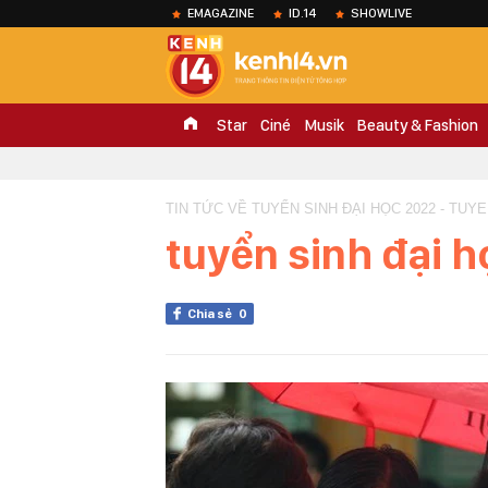
EMAGAZINE
ID.14
SHOWLIVE
Star
Ciné
Musik
Beauty & Fashion
TIN TỨC VỀ TUYỂN SINH ĐẠI HỌC 2022 - TUYE
tuyển sinh đại 
Chia sẻ
0