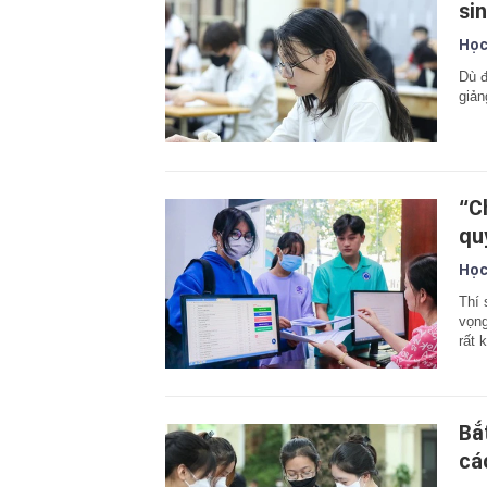
si
Học
Dù đ
giản
“C
qu
Học
Thí 
vọng
rất 
Bắ
cá