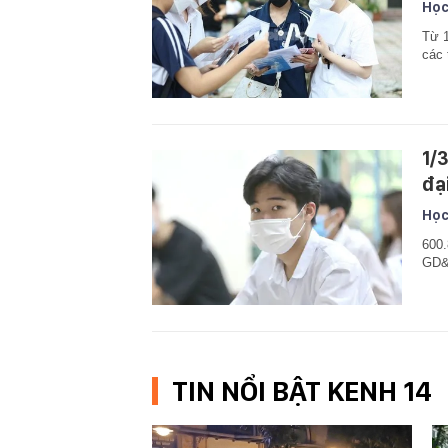
Học
Từ 1
các 
1/
đạ
Học
600.
GD&Đ
TIN NỔI BẬT KENH 14