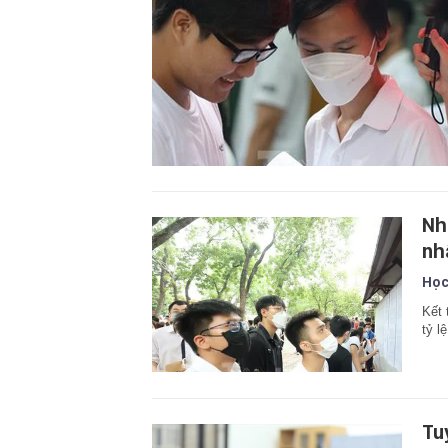
Nh
nh
Học
Kết 
tỷ l
Tu