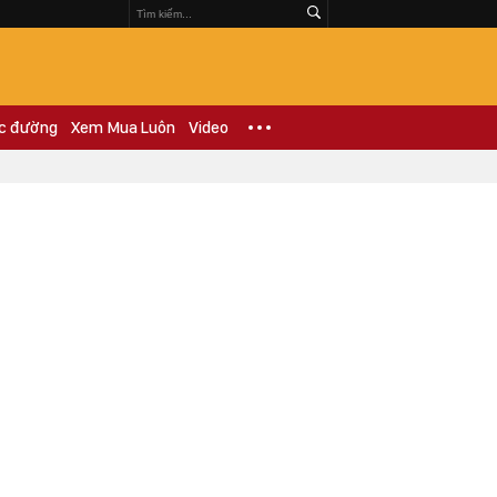
c đường
Xem Mua Luôn
Video