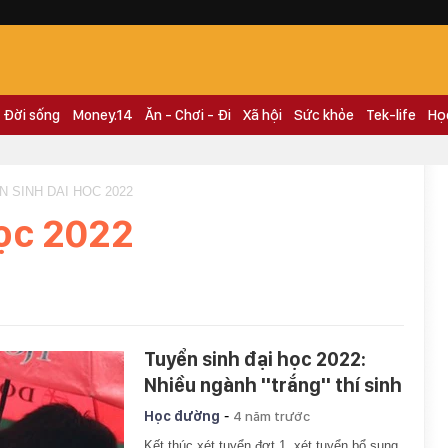
Đời sống
Money.14
Ăn - Chơi - Đi
Xã hội
Sức khỏe
Tek-life
Họ
N SINH DAI HOC 2022
học 2022
Tuyển sinh đại học 2022:
Nhiều ngành ''trắng'' thí sinh
-
Học đường
4 năm trước
Kết thúc xét tuyển đợt 1, xét tuyển bổ sung