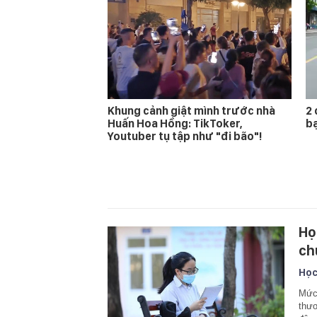
Khung cảnh giật mình trước nhà
2 
Huấn Hoa Hồng: TikToker,
bạ
Youtuber tụ tập như "đi bão"!
Họ
ch
Học
Mức 
thươ