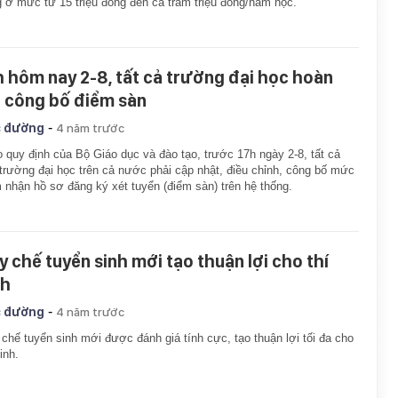
 ở mức từ 15 triệu đồng đến cả trăm triệu đồng/năm học.
h hôm nay 2-8, tất cả trường đại học hoàn
t công bố điểm sàn
-
 đường
4 năm trước
 quy định của Bộ Giáo dục và đào tạo, trước 17h ngày 2-8, tất cả
trường đại học trên cả nước phải cập nhật, điều chỉnh, công bố mức
 nhận hồ sơ đăng ký xét tuyển (điểm sàn) trên hệ thống.
y chế tuyển sinh mới tạo thuận lợi cho thí
nh
-
 đường
4 năm trước
chế tuyển sinh mới được đánh giá tính cực, tạo thuận lợi tối đa cho
sinh.