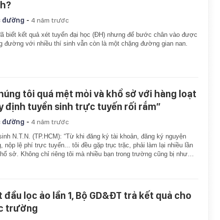
nh?
-
 đường
4 năm trước
ã biết kết quả xét tuyển đại học (ĐH) nhưng để bước chân vào được
g đường với nhiều thí sinh vẫn còn là một chặng đường gian nan.
húng tôi quá mệt mỏi và khổ sở với hàng loạt
y định tuyển sinh trực tuyến rối rắm”
-
 đường
4 năm trước
sinh N.T.N. (TP.HCM): “Từ khi đăng ký tài khoản, đăng ký nguyện
, nộp lệ phí trực tuyến... tôi đều gặp trục trặc, phải làm lại nhiều lần
khổ sở. Không chỉ riêng tôi mà nhiều bạn trong trường cũng bị như…
t đầu lọc ảo lần 1, Bộ GD&ĐT trả kết quả cho
c trường