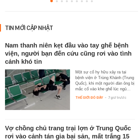
TIN MỚI CẬP NHẬT
Nam thanh niên kẹt đầu vào tay ghế bệnh
viện, người bạn đến cứu cũng rơi vào tình
cảnh khó tin
Một sự cố hy hữu xảy ra tại
bệnh viện ở Trùng Khánh (Trung
Quốc), khi một người đàn ông bị
mắc cổ vào khe ghế lúc ngủ…
THẾ GIỚI ĐÓ ĐÂY
-
7 giờ trước
Vợ chồng chủ trang trại lợn ở Trung Quốc
rơi vào cảnh tán gia bại sản, mất trắng 15