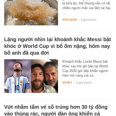
bị bữa ăn, thế nhưng vẫn có rất
nhiều người mắc sai lầm tai hại,
…
SỨC KHỎE
-
5 giờ trước
Lặng người nhìn lại khoảnh khắc Messi bật
khóc ở World Cup vì bố ốm nặng, hôm nay
bố anh đã qua đời
Khoảnh khắc Lionel Messi bật
khóc sau khi ghi bàn tại World
Cup 2026 giờ đây khiến người
hâm mộ càng xót xa.
SPORT
-
5 giờ trước
Vứt nhầm tấm vé số trúng hơn 30 tỷ đồng
vào thùng rác, người đàn ông khiến cả