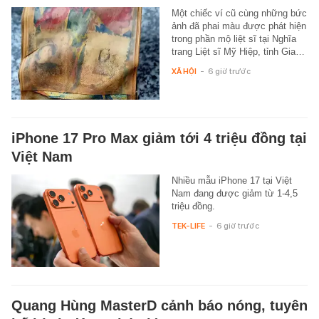
Một chiếc ví cũ cùng những bức
ảnh đã phai màu được phát hiện
trong phần mộ liệt sĩ tại Nghĩa
trang Liệt sĩ Mỹ Hiệp, tỉnh Gia…
XÃ HỘI
-
6 giờ trước
iPhone 17 Pro Max giảm tới 4 triệu đồng tại
Việt Nam
Nhiều mẫu iPhone 17 tại Việt
Nam đang được giảm từ 1-4,5
triệu đồng.
TEK-LIFE
-
6 giờ trước
Quang Hùng MasterD cảnh báo nóng, tuyên