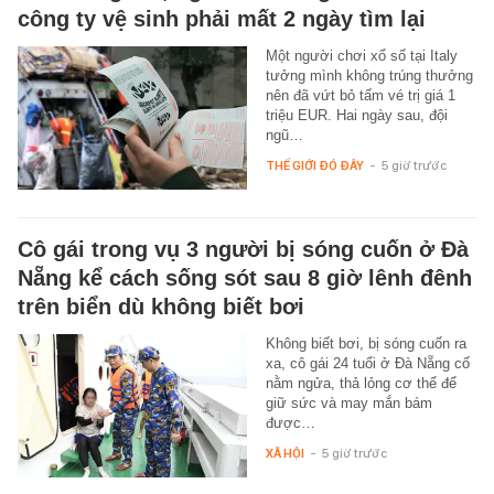
công ty vệ sinh phải mất 2 ngày tìm lại
Một người chơi xổ số tại Italy
tưởng mình không trúng thưởng
nên đã vứt bỏ tấm vé trị giá 1
triệu EUR. Hai ngày sau, đội
ngũ…
THẾ GIỚI ĐÓ ĐÂY
-
5 giờ trước
Cô gái trong vụ 3 người bị sóng cuốn ở Đà
Nẵng kể cách sống sót sau 8 giờ lênh đênh
trên biển dù không biết bơi
Không biết bơi, bị sóng cuốn ra
xa, cô gái 24 tuổi ở Đà Nẵng cố
nằm ngửa, thả lỏng cơ thể để
giữ sức và may mắn bám
được…
XÃ HỘI
-
5 giờ trước