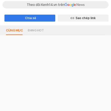
Theo dõi Kenh14.vn trên
Chia sẻ
Sao chép link
CÙNG MỤC
ĐANG HOT