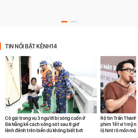
TIN NỔI BẬT KÊNH14
Cô gái trong vụ 3 người bị sóng cuốn ở
Rộ tin Trấn Thành
Đà Nẵng kể cách sống sót sau 8 giờ
phim Tết vì 1 mỹ n
lênh đênh trên biển dù không biết bơi
lộ hint rõ mồn một