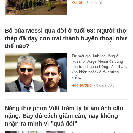
XÃ HỘI
-
5 giờ trước
Bố của Messi qua đời ở tuổi 68: Người thợ
thép đã dạy con trai thành huyền thoại như
thế nào?
Từ một gia đình lao động ở
Rosario, Jorge Messi đã cùng
con trai đi qua những năm tháng
khó khăn nhất để rồi chứng
kiến…
HỌC ĐƯỜNG
-
5 giờ trước
Nàng thơ phim Việt trăm tỷ bị ám ảnh cân
nặng: Bày đủ cách giảm cân, nay không
nhận ra mình vì "quá đói"