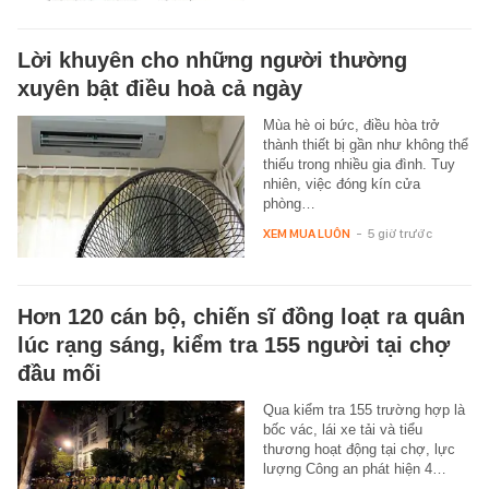
Lời khuyên cho những người thường
xuyên bật điều hoà cả ngày
Mùa hè oi bức, điều hòa trở
thành thiết bị gần như không thể
thiếu trong nhiều gia đình. Tuy
nhiên, việc đóng kín cửa
phòng…
XEM MUA LUÔN
-
5 giờ trước
Hơn 120 cán bộ, chiến sĩ đồng loạt ra quân
lúc rạng sáng, kiểm tra 155 người tại chợ
đầu mối
Qua kiểm tra 155 trường hợp là
bốc vác, lái xe tải và tiểu
thương hoạt động tại chợ, lực
lượng Công an phát hiện 4…