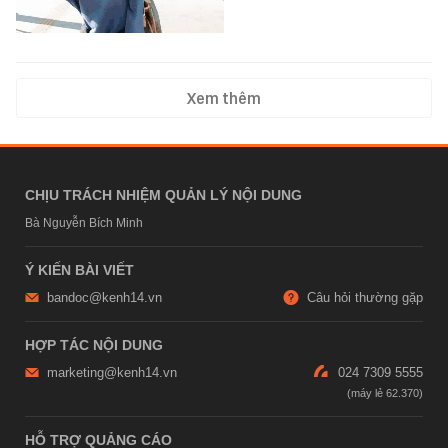
Xem thêm
CHỊU TRÁCH NHIỆM QUẢN LÝ NỘI DUNG
Bà Nguyễn Bích Minh
Ý KIẾN BÀI VIẾT
bandoc@kenh14.vn
Câu hỏi thường gặp
HỢP TÁC NỘI DUNG
marketing@kenh14.vn
024 7309 5555
HỖ TRỢ QUẢNG CÁO