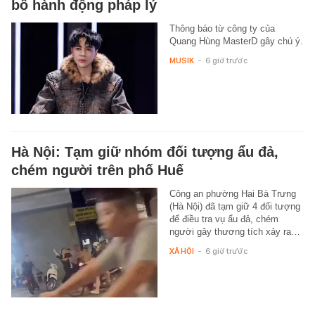
bố hành động pháp lý
Thông báo từ công ty của
Quang Hùng MasterD gây chú ý.
MUSIK
-
6 giờ trước
Hà Nội: Tạm giữ nhóm đối tượng ẩu đả,
chém người trên phố Huế
Công an phường Hai Bà Trưng
(Hà Nội) đã tạm giữ 4 đối tượng
để điều tra vụ ẩu đả, chém
người gây thương tích xảy ra…
XÃ HỘI
-
6 giờ trước