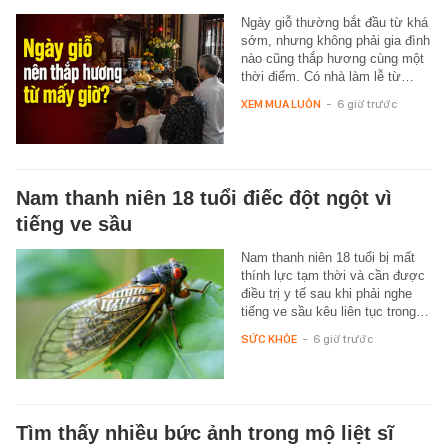
Ngày giỗ thường bắt đầu từ khá
sớm, nhưng không phải gia đình
nào cũng thắp hương cùng một
thời điểm. Có nhà làm lễ từ…
XEM MUA LUÔN
-
6 giờ trước
Nam thanh niên 18 tuổi điếc đột ngột vì
tiếng ve sầu
Nam thanh niên 18 tuổi bị mất
thính lực tạm thời và cần được
điều trị y tế sau khi phải nghe
tiếng ve sầu kêu liên tục trong…
SỨC KHỎE
-
6 giờ trước
Tìm thấy nhiều bức ảnh trong mộ liệt sĩ