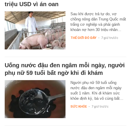
triệu USD vì án oan
Sau khi được trả tự do, vợ
chồng nông dân Trung Quốc mất
trắng cơ nghiệp và phải gánh
khoản nợ hơn 30 triệu nhân…
THẾ GIỚI ĐÓ ĐÂY
-
7 giờ trước
Uống nước đậu đen ngâm mỗi ngày, người
phụ nữ 59 tuổi bất ngờ khi đi khám
Người phụ nữ 59 tuổi uống
nước đậu đen ngâm mỗi ngày
suốt 1 năm. Khi đi khám sức
khỏe định kỳ, bà vô cùng bất…
SỨC KHỎE
-
7 giờ trước