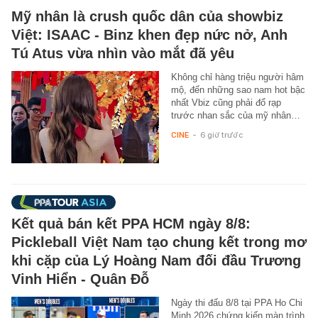
Mỹ nhân là crush quốc dân của showbiz
Việt: ISAAC - Binz khen đẹp nức nở, Anh
Tú Atus vừa nhìn vào mắt đã yêu
Không chỉ hàng triệu người hâm
mộ, đến những sao nam hot bậc
nhất Vbiz cũng phải đổ rạp
trước nhan sắc của mỹ nhân…
CINE
-
6 giờ trước
Kết quả bán kết PPA HCM ngày 8/8:
Pickleball Việt Nam tạo chung kết trong mơ
khi cặp của Lý Hoàng Nam đối đầu Trương
Vinh Hiển - Quân Đỗ
Ngày thi đấu 8/8 tại PPA Ho Chi
Minh 2026 chứng kiến màn trình