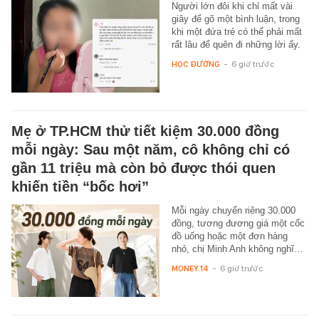
Người lớn đôi khi chỉ mất vài
giây để gõ một bình luận, trong
khi một đứa trẻ có thể phải mất
rất lâu để quên đi những lời ấy.
HỌC ĐƯỜNG
-
6 giờ trước
Mẹ ở TP.HCM thử tiết kiệm 30.000 đồng
mỗi ngày: Sau một năm, cô không chỉ có
gần 11 triệu mà còn bỏ được thói quen
khiến tiền “bốc hơi”
Mỗi ngày chuyển riêng 30.000
đồng, tương đương giá một cốc
đồ uống hoặc một đơn hàng
nhỏ, chị Minh Anh không nghĩ…
MONEY.14
-
6 giờ trước