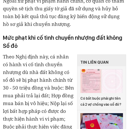
Ngoài xử phạt vi phạm hành chính, cơ quan có thẩm
quyền sẽ tịch thu giấy tờ giả đã sử dụng và hủy bỏ
toàn bộ kết quả thủ tục đăng ký biến động sử dụng
hồ sơ giả khi chuyển nhượng.
Mức phạt khi cố tình chuyển nhượng đất không
Sổ đỏ
Theo Nghị định này, cá nhân
TIN LIÊN QUAN
có hành vi cố tình chuyển
nhượng dù nhà đất không có
sổ đỏ sẽ bị phạt hành chính từ
30 - 50 triệu đồng và buộc: Bên
mua phải trả lại đất; Hợp đồng
Có bắt buộc phải ghi tên
mua bán bị vô hiệu; Nộp lại số
cả 2 vợ chồng vào sổ đỏ?
lợi bất hợp pháp có được do
thực hiện hành vi vi phạm;
Buộc phải thực hiện việc đăng