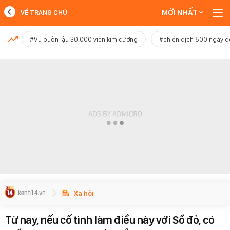
MỚI NHẤT
VỀ TRANG CHỦ
MỚI NHẤT
#Vụ buôn lậu 30.000 viên kim cương
#chiến dịch 500 ngày 
Xem thêm
Xã hội
Từ nay, nếu cố tình làm điều này với Sổ đỏ, có