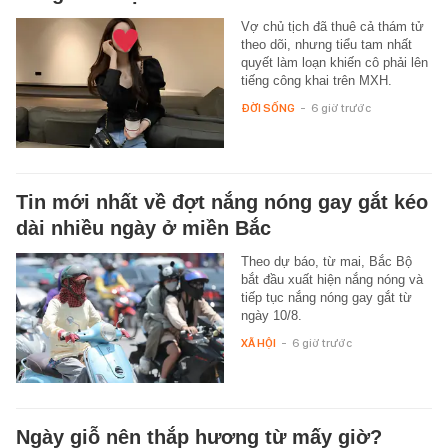
Vợ chủ tịch đã thuê cả thám tử
theo dõi, nhưng tiểu tam nhất
quyết làm loạn khiến cô phải lên
tiếng công khai trên MXH.
ĐỜI SỐNG
-
6 giờ trước
Tin mới nhất về đợt nắng nóng gay gắt kéo
dài nhiều ngày ở miền Bắc
Theo dự báo, từ mai, Bắc Bộ
bắt đầu xuất hiện nắng nóng và
tiếp tục nắng nóng gay gắt từ
ngày 10/8.
XÃ HỘI
-
6 giờ trước
Ngày giỗ nên thắp hương từ mấy giờ?