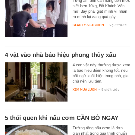
Từng ám ảnh cân nặng đến mức
siết hơn 10kg, Đỗ Khánh Vân
mới đây phải giật mình vì nhận
ra mình lại đang quá gầy.
BEAUTY & FASHION
-
5 giờ trước
4 vật vào nhà báo hiệu phong thủy xấu
4 con vật này thường được xem
là báo hiệu điềm không tốt, nếu
bất ngờ xuất hiện trong nhà, gia
chủ nên lưu tâm.
XEM MUA LUÔN
-
5 giờ trước
5 thói quen khi nấu cơm CẦN BỎ NGAY
Tưởng rằng nấu cơm là đơn
giản nhất trong quá trình chuẩn