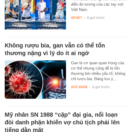
diễn ấn tượng của các tay vợt
Việt Nam.
SPORT
-
6 giờ trước
Không rượu bia, gan vẫn có thể tổn
thương nặng vì lý do ít ai ngờ
Gan là cơ quan quan trọng của
cơ thể nhưng cũng dễ bị tổn
thương bởi nhiều yếu tố, không
chỉ rượu bia. Đáng lưu ý,…
SỨC KHỎE
-
6 giờ trước
Mỹ nhân SN 1988 “cặp” đại gia, nổi loạn
đòi danh phận khiến vợ chủ tịch phải lên
tiếng dằn mặt