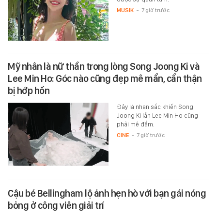
MUSIK
-
7 giờ trước
Mỹ nhân là nữ thần trong lòng Song Joong Ki và
Lee Min Ho: Góc nào cũng đẹp mê mẩn, cẩn thận
bị hớp hồn
Đây là nhan sắc khiến Song
Joong Ki lẫn Lee Min Ho cũng
phải mê đắm.
CINE
-
7 giờ trước
Cậu bé Bellingham lộ ảnh hẹn hò với bạn gái nóng
bỏng ở công viên giải trí