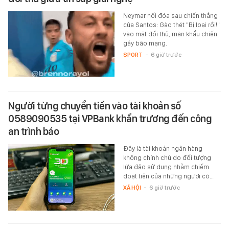
Neymar nổi đóa sau chiến thắng
của Santos: Gào thét "Bị loại rồi!"
vào mặt đối thủ, màn khẩu chiến
gây bão mạng.
SPORT
-
6 giờ trước
Người từng chuyển tiền vào tài khoản số
0589090535 tại VPBank khẩn trương đến công
an trình báo
Đây là tài khoản ngân hàng
không chính chủ do đối tượng
lừa đảo sử dụng nhằm chiếm
đoạt tiền của những người có…
XÃ HỘI
-
6 giờ trước