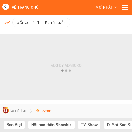
VỀ TRANG CHỦ
MỚI NHẤT
MỚI NHẤT
#Ồn ào của Thư Đan Nguyễn
Xem thêm
Star
Sao Việt
Hội bạn thân Showbiz
TV Show
Đi Soi Sao Đi