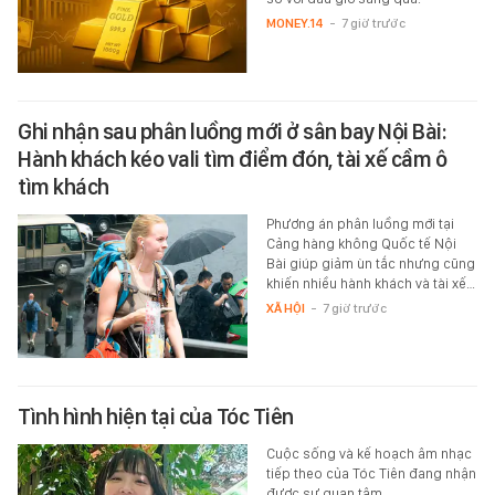
MONEY.14
-
7 giờ trước
Ghi nhận sau phân luồng mới ở sân bay Nội Bài:
Hành khách kéo vali tìm điểm đón, tài xế cầm ô
tìm khách
Phương án phân luồng mới tại
Cảng hàng không Quốc tế Nội
Bài giúp giảm ùn tắc nhưng cũng
khiến nhiều hành khách và tài xế…
XÃ HỘI
-
7 giờ trước
Tình hình hiện tại của Tóc Tiên
Cuộc sống và kế hoạch âm nhạc
tiếp theo của Tóc Tiên đang nhận
được sự quan tâm.