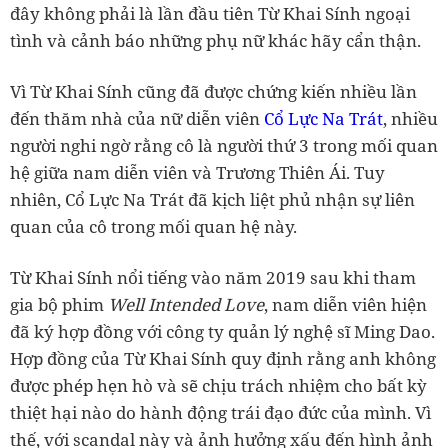
đây không phải là lần đầu tiên Từ Khai Sính ngoại
tình và cảnh báo những phụ nữ khác hãy cẩn thận.
Vì Từ Khai Sính cũng đã được chứng kiến ​​nhiều lần
đến thăm nhà của nữ diễn viên
Cổ Lực Na Trát
, nhiều
người nghi ngờ rằng cô là người thứ 3 trong mối quan
hệ giữa nam diễn viên và Trương Thiên Ái. Tuy
nhiên, Cổ Lực Na Trát đã kịch liệt phủ nhận sự liên
quan của cô trong mối quan hệ này.
Từ Khai Sính nổi tiếng vào năm 2019 sau khi tham
gia bộ phim
Well Intended Love
, nam diễn viên hiện
đã ký hợp đồng với công ty quản lý nghệ sĩ Ming Dao.
Hợp đồng của Từ Khai Sính quy định rằng anh không
được phép hẹn hò và sẽ chịu trách nhiệm cho bất kỳ
thiệt hại nào do hành động trái đạo đức của mình. Vì
thế, với scandal này và ảnh hưởng xấu đến hình ảnh