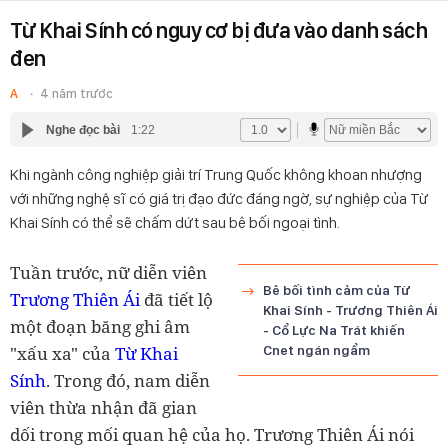
Từ Khai Sính có nguy cơ bị đưa vào danh sách
đen
A
4 năm trước
Nghe đọc bài
1:22
Khi ngành công nghiệp giải trí Trung Quốc không khoan nhượng
với những nghệ sĩ có giá trị đạo đức đáng ngờ, sự nghiệp của Từ
Khai Sính có thể sẽ chấm dứt sau bê bối ngoại tình.
Tuần trước, nữ diễn viên
Bê bối tình cảm của Từ
Trương Thiên Ái
đã tiết lộ
Khai Sính - Trương Thiên Ái
một đoạn băng ghi âm
- Cổ Lực Na Trát khiến
"xấu xa" của
Từ Khai
Cnet ngán ngẩm
Sính
. Trong đó, nam diễn
viên thừa nhận đã gian
dối trong mối quan hệ của họ. Trương Thiên Ái nói