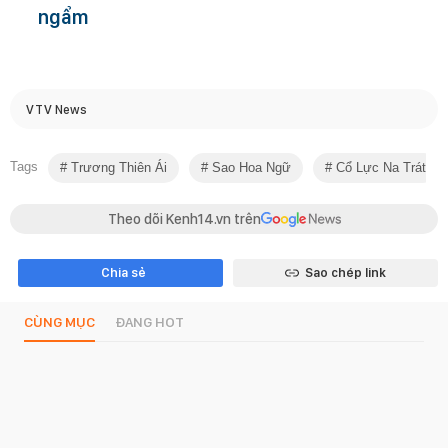
ngẩm
VTV News
Tags
Trương Thiên Ái
Sao Hoa Ngữ
Cổ Lực Na Trát
Theo dõi Kenh14.vn trên
Chia sẻ
Sao chép link
CÙNG MỤC
ĐANG HOT