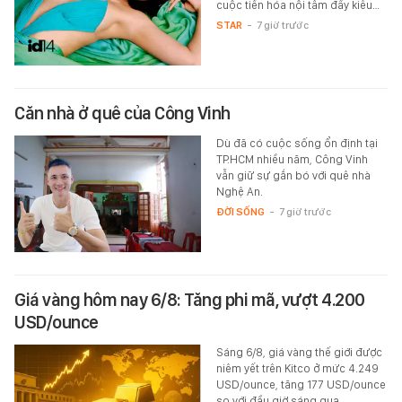
cuộc tiến hóa nội tâm đầy kiêu…
STAR
-
7 giờ trước
Căn nhà ở quê của Công Vinh
Dù đã có cuộc sống ổn định tại
TP.HCM nhiều năm, Công Vinh
vẫn giữ sự gắn bó với quê nhà
Nghệ An.
ĐỜI SỐNG
-
7 giờ trước
Giá vàng hôm nay 6/8: Tăng phi mã, vượt 4.200
USD/ounce
Sáng 6/8, giá vàng thế giới được
niêm yết trên Kitco ở mức 4.249
USD/ounce, tăng 177 USD/ounce
so với đầu giờ sáng qua.