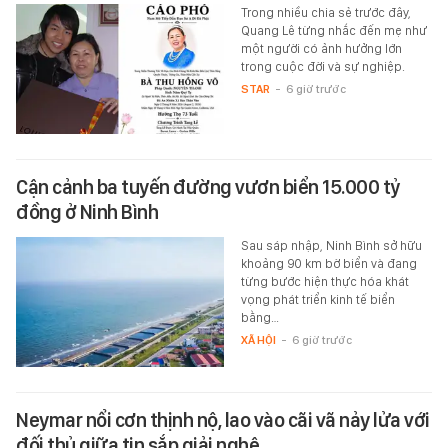
Trong nhiều chia sẻ trước đây,
Quang Lê từng nhắc đến mẹ như
một người có ảnh hưởng lớn
trong cuộc đời và sự nghiệp.
STAR
-
6 giờ trước
Cận cảnh ba tuyến đường vươn biển 15.000 tỷ
đồng ở Ninh Bình
Sau sáp nhập, Ninh Bình sở hữu
khoảng 90 km bờ biển và đang
từng bước hiện thực hóa khát
vọng phát triển kinh tế biển
bằng…
XÃ HỘI
-
6 giờ trước
Neymar nổi cơn thịnh nộ, lao vào cãi vã nảy lửa với
đối thủ giữa tin sắp giải nghệ