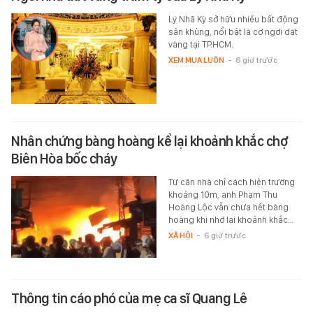
Lý Nhã Kỳ sở hữu nhiều bất động
sản khủng, nổi bật là cơ ngơi dát
vàng tại TP.HCM.
XEM MUA LUÔN
-
6 giờ trước
Nhân chứng bàng hoàng kể lại khoảnh khắc chợ
Biên Hòa bốc cháy
Từ căn nhà chỉ cách hiện trường
khoảng 10m, anh Phạm Thu
Hoàng Lộc vẫn chưa hết bàng
hoàng khi nhớ lại khoảnh khắc…
XÃ HỘI
-
6 giờ trước
Thông tin cáo phó của mẹ ca sĩ Quang Lê