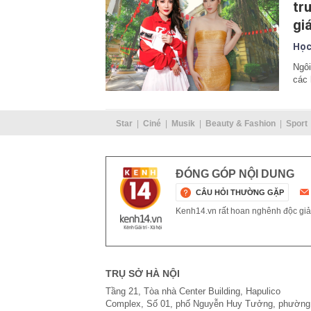
tr
gi
Học
Ngôi
các 
Star
Ciné
Musik
Beauty & Fashion
Sport
ĐÓNG GÓP NỘI DUNG
CÂU HỎI THƯỜNG GẶP
Kenh14.vn rất hoan nghênh độc giả g
TRỤ SỞ HÀ NỘI
Tầng 21, Tòa nhà Center Building, Hapulico
Complex, Số 01, phố Nguyễn Huy Tưởng, phường