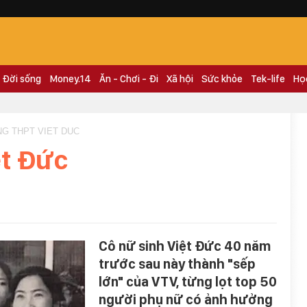
Đời sống
Money.14
Ăn - Chơi - Đi
Xã hội
Sức khỏe
Tek-life
Họ
NG THPT VIET DUC
ệt Đức
Cô nữ sinh Việt Đức 40 năm
trước sau này thành "sếp
lớn" của VTV, từng lọt top 50
người phụ nữ có ảnh hưởng