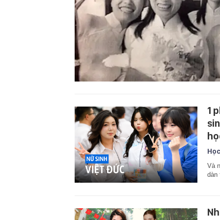
1 
si
họ
Học
Và n
dàn 
Nh