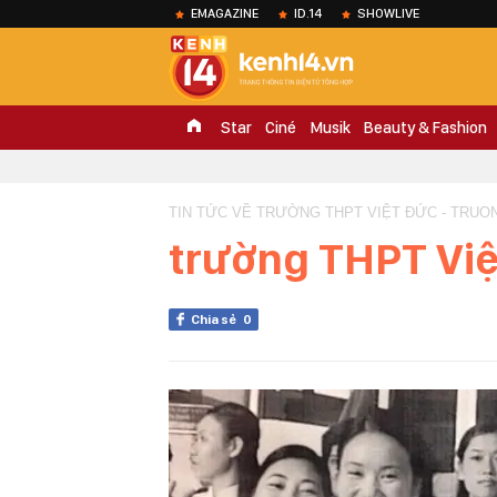
EMAGAZINE
ID.14
SHOWLIVE
Star
Ciné
Musik
Beauty & Fashion
TIN TỨC VỀ TRƯỜNG THPT VIỆT ĐỨC - TRUO
trường THPT Vi
Chia sẻ
0