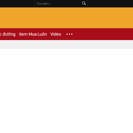
c đường
Xem Mua Luôn
Video