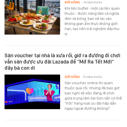
ĐỜI SỐNG
- 4 năm trước
Khi tiệc buffet - một cái tên quen
thuộc - được nâng tầm cả nghĩa
đen và bóng, bạn sẽ lạc vào
không gian ẩm thực không giới
hạn, tạo nên trải nghiệm đầy thú
vị.
Săn voucher tại nhà là xưa rồi, giờ ra đường đi chơi
vẫn săn được ưu đãi Lazada để “Mở Ra Tết Mới”
đây bà con ơi
ĐỜI SỐNG
- 5 năm trước
Săn voucher online thì quen
thuộc quá rồi, nhưng đã bao giờ
bạn nghĩ về việc đang đi chơi
giữa trung tâm Sài Gòn vẫn có thể
"hốt" hàng loạt ưu đãi hấp dẫn
ngay ngoài đường không?