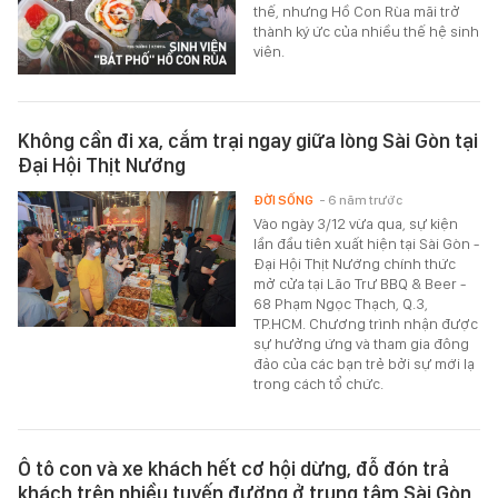
thế, nhưng Hồ Con Rùa mãi trở
thành ký ức của nhiều thế hệ sinh
viên.
Không cần đi xa, cắm trại ngay giữa lòng Sài Gòn tại
Đại Hội Thịt Nướng
ĐỜI SỐNG
- 6 năm trước
Vào ngày 3/12 vừa qua, sự kiện
lần đầu tiên xuất hiện tại Sài Gòn -
Đại Hội Thịt Nướng chính thức
mở cửa tại Lão Trư BBQ & Beer -
68 Phạm Ngọc Thạch, Q.3,
TP.HCM. Chương trình nhận được
sự hưởng ứng và tham gia đông
đảo của các bạn trẻ bởi sự mới lạ
trong cách tổ chức.
Ô tô con và xe khách hết cơ hội dừng, đỗ đón trả
khách trên nhiều tuyến đường ở trung tâm Sài Gòn