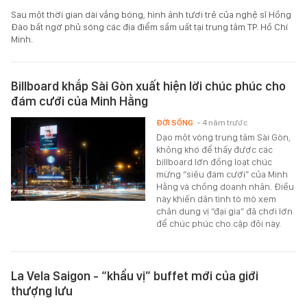
Sau một thời gian dài vắng bóng, hình ảnh tươi trẻ của nghệ sĩ Hồng
Đào bất ngờ phủ sóng các địa điểm sầm uất tại trung tâm TP. Hồ Chí
Minh.
Billboard khắp Sài Gòn xuất hiện lời chúc phúc cho
đám cưới của Minh Hằng
ĐỜI SỐNG
- 4 năm trước
Dạo một vòng trung tâm Sài Gòn,
không khó để thấy được các
billboard lớn đồng loạt chúc
mừng “siêu đám cưới” của Minh
Hằng và chồng doanh nhân. Điều
này khiến dân tình tò mò xem
chân dung vị “đại gia” đã chơi lớn
để chúc phúc cho cặp đôi này.
La Vela Saigon - “khẩu vị” buffet mới của giới
thượng lưu