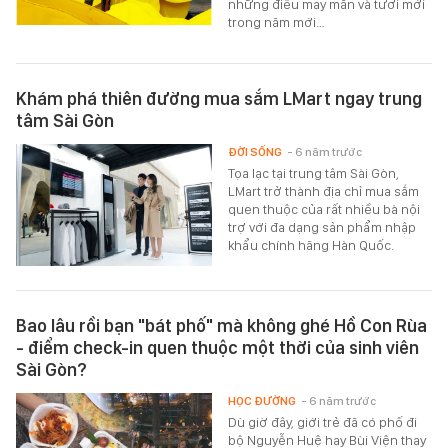
những điều may mắn và tươi mới
trong năm mới…
Khám phá thiên đường mua sắm LMart ngay trung
tâm Sài Gòn
ĐỜI SỐNG
- 6 năm trước
Tọa lạc tại trung tâm Sài Gòn,
LMart trở thành địa chỉ mua sắm
quen thuộc của rất nhiều bà nội
trợ với đa dạng sản phẩm nhập
khẩu chính hãng Hàn Quốc.
Bao lâu rồi bạn "bát phố" mà không ghé Hồ Con Rùa
- điểm check-in quen thuộc một thời của sinh viên
Sài Gòn?
HỌC ĐƯỜNG
- 6 năm trước
Dù giờ đây, giới trẻ đã có phố đi
bộ Nguyễn Huệ hay Bùi Viện thay