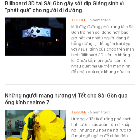
Billboard 3D tại Sài Gòn gây sốt dịp Giáng sinh vì
"phát quà" cho người đi đường
TEK-LIFE
- 5 năm trước
Mới đây, đường phố trung tâm Sài
Gòn trở nên sôi động hơn bao
giờ hết khi nhiều người đang đi
bỗng dừng lại để ngắm trai đẹp
với visual đỉnh của chóp trên màn
hình Billboard 3D siêu to khổng
lồ. Chưa kể, mọi người còn rủ
nhau quét mã QR trên màn hình
để nhận quà cực khủng nữa cơ.
Những người mang hương vị Tết cho Sài Gòn qua
ống kính realme 7
TEK-LIFE
- 5 năm trước
Hương vị Tết là đường phố sạch
tinh tươm, sắc xuân rộn rã khắp
nơi, những nụ hoa hé nở rực rỡ
ở mọi ngõ ngách để chào đón