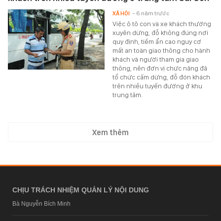
XÃ HỘI
- 6 năm trước
Việc ô tô con và xe khách thường
xuyên dừng, đỗ không đúng nơi
quy định, tiềm ẩn cao nguy cơ
mất an toàn giao thông cho hành
khách và người tham gia giao
thông, nên đơn vị chức năng đã
tổ chức cấm dừng, đỗ đón khách
trên nhiều tuyến đường ở khu
trung tâm.
Xem thêm
CHỊU TRÁCH NHIỆM QUẢN LÝ NỘI DUNG
Bà Nguyễn Bích Minh