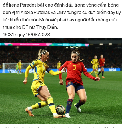
để Irene Paredes bật cao đánh đầu trong vòng cấm, bóng
đến vị trí Alexia Putellas và QBV tung ra cú dứt điểm đầy uy
lực khiến thủ môn Mušović phải bay người đấm bóng cứu
thua cho ĐT nữ Thụy Điển.
15:31 ngày 15/08/2023