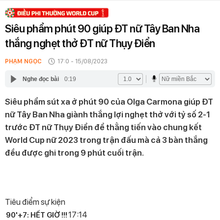
Siêu phẩm phút 90 giúp ĐT nữ Tây Ban Nha
thắng nghẹt thở ĐT nữ Thụy Điển
PHẠM NGỌC
17:0 - 15/08/2023
Nghe đọc bài
0:19
Siêu phẩm sút xa ở phút 90 của Olga Carmona giúp ĐT
nữ Tây Ban Nha giành thắng lợi nghẹt thở với tỷ số 2-1
trước ĐT nữ Thụy Điển để thẳng tiến vào chung kết
World Cup nữ 2023 trong trận đấu mà cả 3 bàn thắng
đều được ghi trong 9 phút cuối trận.
Tiêu điểm sự kiện
17:14
90'+7: HẾT GIỜ !!!