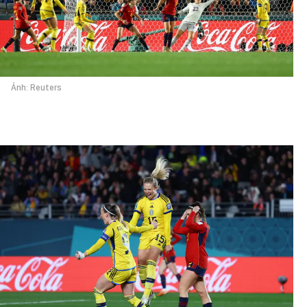
Ảnh: Reuters