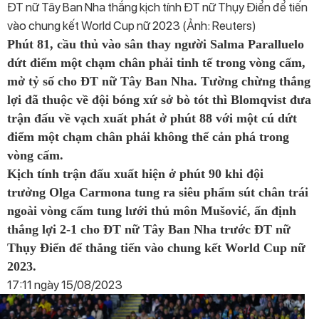
ĐT nữ Tây Ban Nha thắng kịch tính ĐT nữ Thụy Điển để tiến
vào chung kết World Cup nữ 2023 (Ảnh: Reuters)
Phút 81, cầu thủ vào sân thay người Salma Paralluelo
dứt điểm một chạm chân phải tinh tế trong vòng cấm,
mở tỷ số cho ĐT nữ Tây Ban Nha. Tường chừng thắng
lợi đã thuộc về đội bóng xứ sở bò tót thì Blomqvist đưa
trận đấu về vạch xuất phát ở phút 88 với một cú dứt
điểm một chạm chân phải không thể cản phá trong
vòng cấm.
Kịch tính trận đấu xuất hiện ở phút 90 khi đội
trưởng Olga Carmona tung ra siêu phẩm sút chân trái
ngoài vòng cấm tung lưới thủ môn Mušović, ấn định
thắng lợi 2-1 cho ĐT nữ Tây Ban Nha trước ĐT nữ
Thụy Điển để thẳng tiến vào chung kết World Cup nữ
2023.
17:11 ngày 15/08/2023