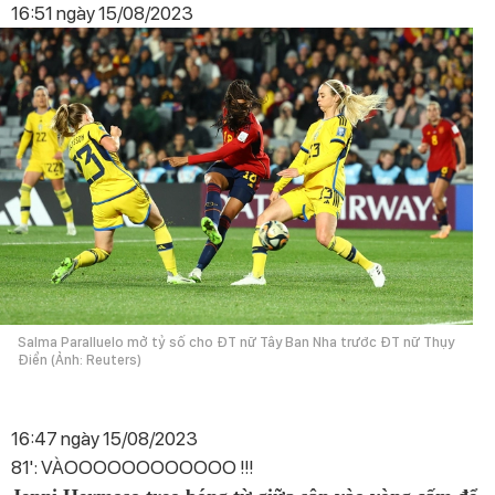
16:51 ngày 15/08/2023
Salma Paralluelo mở tỷ số cho ĐT nữ Tây Ban Nha trước ĐT nữ Thụy
Điển (Ảnh: Reuters)
16:47 ngày 15/08/2023
81': VÀOOOOOOOOOOOO !!!