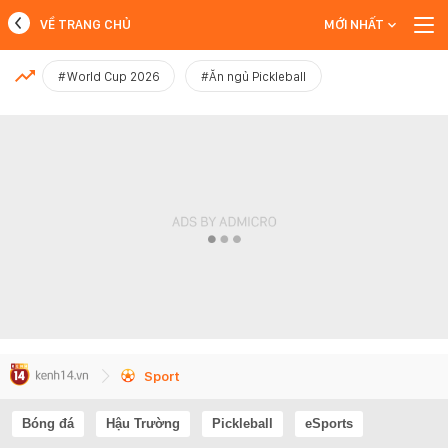
VỀ TRANG CHỦ
MỚI NHẤT
MỚI NHẤT
#World Cup 2026
#Ăn ngủ Pickleball
Xem thêm
Sport
Bóng đá
Hậu Trường
Pickleball
eSports