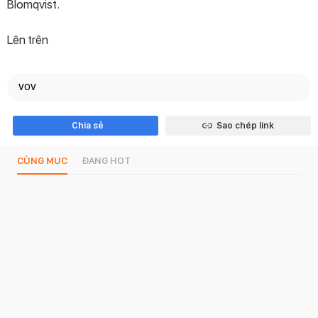
Blomqvist.
Lên trên
VOV
Chia sẻ
Sao chép link
CÙNG MỤC
ĐANG HOT