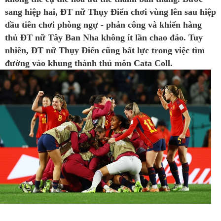
sang hiệp hai, ĐT nữ Thụy Điển chơi vùng lên sau hiệp
đầu tiên chơi phòng ngự - phản công và khiến hàng
thủ ĐT nữ Tây Ban Nha không ít lần chao đảo. Tuy
nhiên, ĐT nữ Thụy Điển cũng bất lực trong việc tìm
đường vào khung thành thủ môn Cata Coll.