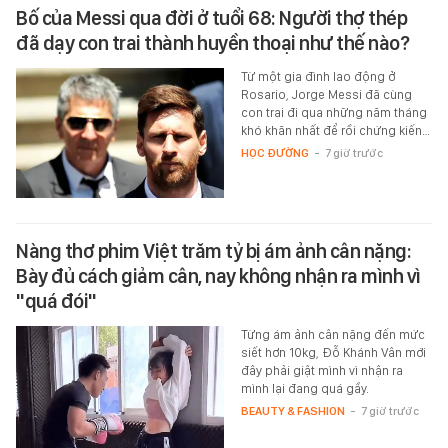
Bố của Messi qua đời ở tuổi 68: Người thợ thép
đã dạy con trai thành huyền thoại như thế nào?
Từ một gia đình lao động ở
Rosario, Jorge Messi đã cùng
con trai đi qua những năm tháng
khó khăn nhất để rồi chứng kiến…
HỌC ĐƯỜNG
-
7 giờ trước
Nàng thơ phim Việt trăm tỷ bị ám ảnh cân nặng:
Bày đủ cách giảm cân, nay không nhận ra mình vì
"quá đói"
Từng ám ảnh cân nặng đến mức
siết hơn 10kg, Đỗ Khánh Vân mới
đây phải giật mình vì nhận ra
mình lại đang quá gầy.
BEAUTY & FASHION
-
7 giờ trước