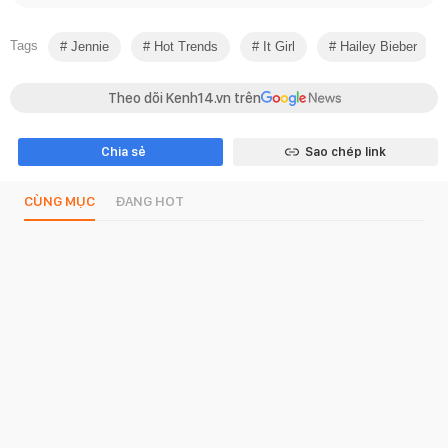
Tags
Jennie
Hot Trends
It Girl
Hailey Bieber
Theo dõi Kenh14.vn trên
Chia sẻ
Sao chép link
CÙNG MỤC
ĐANG HOT