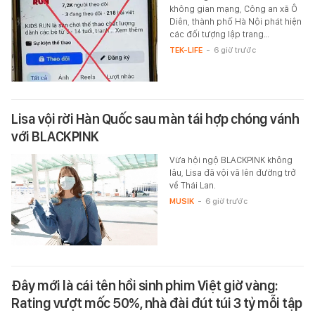
không gian mạng, Công an xã Ô
Diên, thành phố Hà Nội phát hiện
các đối tượng lập trang…
TEK-LIFE
-
6 giờ trước
Lisa vội rời Hàn Quốc sau màn tái hợp chóng vánh
với BLACKPINK
Vừa hội ngộ BLACKPINK không
lâu, Lisa đã vội vã lên đường trở
về Thái Lan.
MUSIK
-
6 giờ trước
Đây mới là cái tên hồi sinh phim Việt giờ vàng:
Rating vượt mốc 50%, nhà đài đút túi 3 tỷ mỗi tập