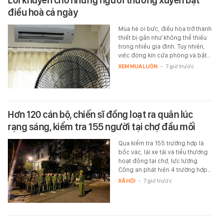
điều hoà cả ngày
Mùa hè oi bức, điều hòa trở thành
thiết bị gần như không thể thiếu
trong nhiều gia đình. Tuy nhiên,
việc đóng kín cửa phòng và bật…
XEM MUA LUÔN
-
7 giờ trước
Hơn 120 cán bộ, chiến sĩ đồng loạt ra quân lúc
rạng sáng, kiểm tra 155 người tại chợ đầu mối
Qua kiểm tra 155 trường hợp là
bốc vác, lái xe tải và tiểu thương
hoạt động tại chợ, lực lượng
Công an phát hiện 4 trường hợp…
XÃ HỘI
-
7 giờ trước