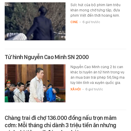
Sức hút của bộ phim làm triệu
khán mong chờ từng tập, đưa
phim Việt đến thời hoàng kim.
CINE
-
6 giờ trước
Tử hình Nguyễn Cao Minh SN 2000
Nguyễn Cao Minh cùng 2 bị can
khác bị tuyên án tử hình trong vụ
án mua bán trái phép 56,5kg ma
túy liên tỉnh và xuyên quốc gia.
XÃ HỘI
-
6 giờ trước
Chàng trai đi chợ 136.000 đồng nấu trọn mâm
cơm: Mỗi tháng chỉ dành 3 triệu tiền ăn nhưng