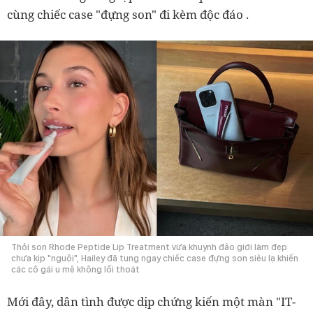
cùng chiếc case "đựng son" đi kèm độc đáo .
Thỏi son Rhode Peptide Lip Treatment vừa khuynh đảo giới làm đẹp
chưa kịp "nguội", Hailey đã tung ngay chiếc case đựng son siêu lạ khiến
các cô gái u mê không lối thoát
Mới đây, dân tình được dịp chứng kiến một màn "IT-