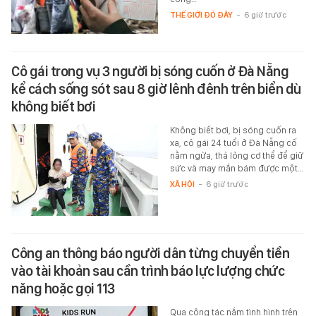
THẾ GIỚI ĐÓ ĐÂY
-
6 giờ trước
Cô gái trong vụ 3 người bị sóng cuốn ở Đà Nẵng
kể cách sống sót sau 8 giờ lênh đênh trên biển dù
không biết bơi
Không biết bơi, bị sóng cuốn ra
xa, cô gái 24 tuổi ở Đà Nẵng cố
nằm ngửa, thả lỏng cơ thể để giữ
sức và may mắn bám được một…
XÃ HỘI
-
6 giờ trước
Công an thông báo người dân từng chuyển tiền
vào tài khoản sau cần trình báo lực lượng chức
năng hoặc gọi 113
Qua công tác nắm tình hình trên