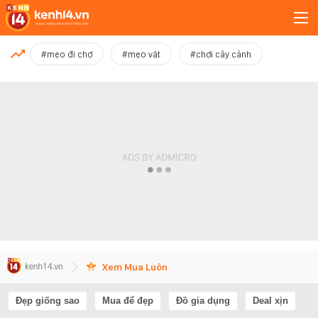
MỚI NHẤT
#mẹo đi chợ
#mẹo vặt
#chơi cây cảnh
Xem thêm
Xem Mua Luôn
Đẹp giống sao
Mua để đẹp
Đồ gia dụng
Deal xịn