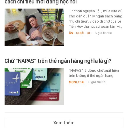
cách chi tiêu mới đáng học hỏi
Từ chọn nguyên liệu, mua vừa đủ
cho đến quản lý ngân sách bằng
"hũ chi tiêu", video đi chợ của Lê
Tiến Huy thu hút sự quan tâm vì…
ĂN - CHƠI - ĐI
-
6 giờ trước
Chữ “NAPAS” trên thẻ ngân hàng nghĩa là gì?
“NAPAS” là dòng chữ xuất hiện
trên không ít thẻ ngân hàng.
MONEY.14
-
6 giờ trước
Xem thêm