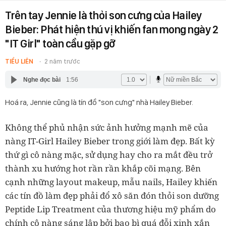
Trên tay Jennie là thỏi son cưng của Hailey
Bieber: Phát hiện thú vị khiến fan mong ngày 2
"IT Girl" toàn cầu gặp gỡ
TIỂU LIÊN
2 năm trước
Nghe đọc bài
1:56
Hoá ra, Jennie cũng là tín đồ "son cưng" nhà Hailey Bieber.
Không thể phủ nhận sức ảnh hưởng mạnh mẽ của
nàng IT-Girl Hailey Bieber trong giới làm đẹp. Bất kỳ
thứ gì cô nàng mặc, sử dụng hay cho ra mắt đều trở
thành xu hướng hot rần rần khắp cõi mạng. Bên
cạnh những layout makeup, mẫu nails, Hailey khiến
các tín đồ làm đẹp phải đổ xô săn đón thỏi son dưỡng
Peptide Lip Treatment của thương hiệu mỹ phẩm do
chính cô nàng sáng lập bởi bao bì quá đỗi xinh xắn