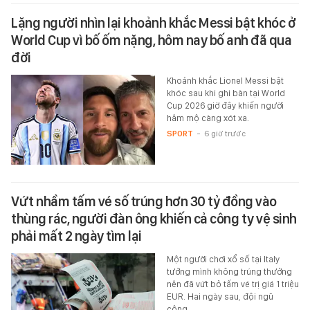
Lặng người nhìn lại khoảnh khắc Messi bật khóc ở
World Cup vì bố ốm nặng, hôm nay bố anh đã qua
đời
Khoảnh khắc Lionel Messi bật
khóc sau khi ghi bàn tại World
Cup 2026 giờ đây khiến người
hâm mộ càng xót xa.
SPORT
-
6 giờ trước
Vứt nhầm tấm vé số trúng hơn 30 tỷ đồng vào
thùng rác, người đàn ông khiến cả công ty vệ sinh
phải mất 2 ngày tìm lại
Một người chơi xổ số tại Italy
tưởng mình không trúng thưởng
nên đã vứt bỏ tấm vé trị giá 1 triệu
EUR. Hai ngày sau, đội ngũ
công…