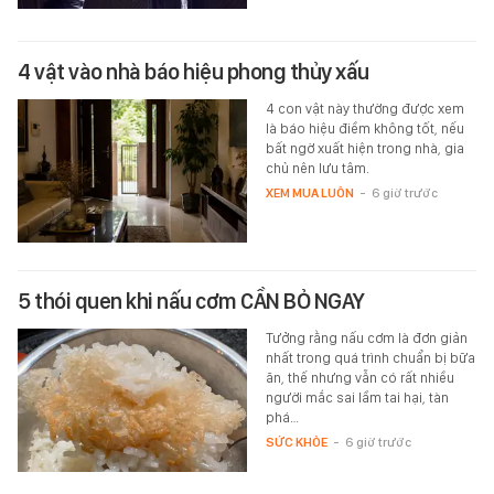
4 vật vào nhà báo hiệu phong thủy xấu
4 con vật này thường được xem
là báo hiệu điềm không tốt, nếu
bất ngờ xuất hiện trong nhà, gia
chủ nên lưu tâm.
XEM MUA LUÔN
-
6 giờ trước
5 thói quen khi nấu cơm CẦN BỎ NGAY
Tưởng rằng nấu cơm là đơn giản
nhất trong quá trình chuẩn bị bữa
ăn, thế nhưng vẫn có rất nhiều
người mắc sai lầm tai hại, tàn
phá…
SỨC KHỎE
-
6 giờ trước