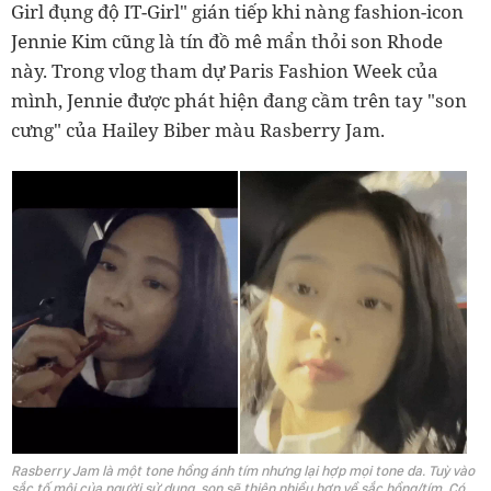
Girl đụng độ IT-Girl" gián tiếp khi nàng fashion-icon
Jennie Kim cũng là tín đồ mê mẩn thỏi son Rhode
này. Trong vlog tham dự Paris Fashion Week của
mình, Jennie được phát hiện đang cầm trên tay "son
cưng" của Hailey Biber màu Rasberry Jam.
Rasberry Jam là một tone hồng ánh tím nhưng lại hợp mọi tone da. Tuỳ vào
sắc tố môi của người sử dụng, son sẽ thiên nhiều hơn về sắc hồng/tím. Có