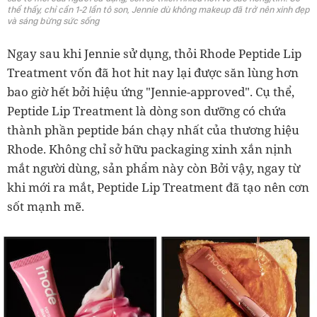
thể thấy, chỉ cần 1-2 lần tô son, Jennie dù không makeup đã trở nên xinh đẹp
và sáng bừng sức sống
Ngay sau khi Jennie sử dụng, thỏi Rhode Peptide Lip
Treatment vốn đã hot hit nay lại được săn lùng hơn
bao giờ hết bởi hiệu ứng "Jennie-approved". Cụ thể,
Peptide Lip Treatment là dòng son dưỡng có chứa
thành phần peptide bán chạy nhất của thương hiệu
Rhode. Không chỉ sở hữu packaging xinh xắn nịnh
mắt người dùng, sản phẩm này còn Bởi vậy, ngay từ
khi mới ra mắt, Peptide Lip Treatment đã tạo nên cơn
sốt mạnh mẽ.