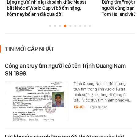
Lặng người nhìn lại khoảnh khắc Messi
Đừng tìm "một nử
bật khóc ở World Cup vì bố ốm nặng,
người cùng bạn 
hôm nay bố anh đã qua đời
Tom Holland và 
TIN MỚI CẬP NHẬT
Công an truy tìm người có tên Trịnh Quang Nam
SN 1999
Trịnh Quang Nam là đối tượng
truy tìm trong lĩnh vực điều tra
hình sự, hiện không rõ đang ở
đâu. Việc truy tìm nhằm phục vụ…
XÃ HỘI
-
7 giờ trước
Lời khuyên cho những người thường xuyên bật