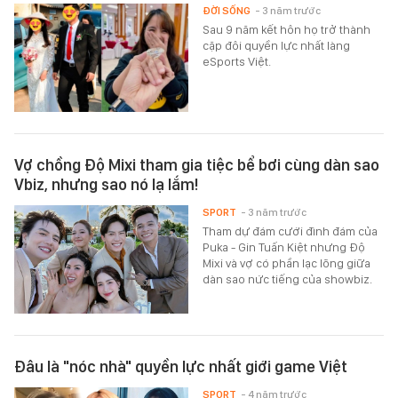
ĐỜI SỐNG
- 3 năm trước
Sau 9 năm kết hôn họ trở thành
cặp đôi quyền lực nhất làng
eSports Việt.
Vợ chồng Độ Mixi tham gia tiệc bể bơi cùng dàn sao
Vbiz, nhưng sao nó lạ lắm!
SPORT
- 3 năm trước
Tham dự đám cưới đình đám của
Puka - Gin Tuấn Kiệt nhưng Độ
Mixi và vợ có phần lạc lõng giữa
dàn sao nức tiếng của showbiz.
Đâu là "nóc nhà" quyền lực nhất giới game Việt
SPORT
- 4 năm trước