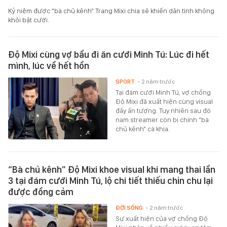
Kỷ niệm được "bà chủ kênh" Trang Mixi chia sẻ khiến dân tình không
khỏi bật cười.
Độ Mixi cùng vợ bầu đi ăn cưới Minh Tú: Lúc đi hết
mình, lúc về hết hồn
SPORT
- 2 năm trước
Tại đám cưới Minh Tú, vợ chồng
Độ Mixi đã xuất hiện cùng visual
đầy ấn tượng. Tuy nhiên sau đó
nam streamer còn bị chính "bà
chủ kênh" cà khịa.
“Bà chủ kênh” Độ Mixi khoe visual khi mang thai lần
3 tại đám cưới Minh Tú, lộ chi tiết thiếu chỉn chu lại
được đồng cảm
ĐỜI SỐNG
- 2 năm trước
Sự xuất hiện của vợ chồng Độ