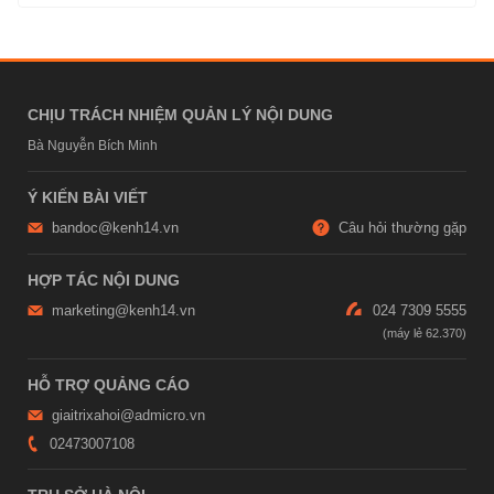
CHỊU TRÁCH NHIỆM QUẢN LÝ NỘI DUNG
Bà Nguyễn Bích Minh
Ý KIẾN BÀI VIẾT
bandoc@kenh14.vn
Câu hỏi thường gặp
HỢP TÁC NỘI DUNG
marketing@kenh14.vn
024 7309 5555
HỖ TRỢ QUẢNG CÁO
giaitrixahoi@admicro.vn
02473007108