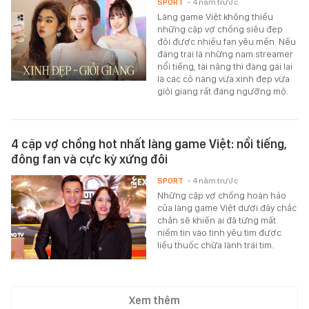
SPORT
- 4 năm trước
Làng game Việt không thiếu
những cặp vợ chồng siêu đẹp
đôi được nhiều fan yêu mến. Nếu
đàng trai là những nam streamer
nổi tiếng, tài năng thì đàng gái lại
là các cô nàng vừa xinh đẹp vừa
giỏi giang rất đáng ngưỡng mộ.
4 cặp vợ chồng hot nhất làng game Việt: nổi tiếng,
đông fan và cực kỳ xứng đôi
SPORT
- 4 năm trước
Những cặp vợ chồng hoàn hảo
của làng game Việt dưới đây chắc
chắn sẽ khiến ai đã từng mất
niềm tin vào tình yêu tìm được
liều thuốc chữa lành trái tim.
Xem thêm