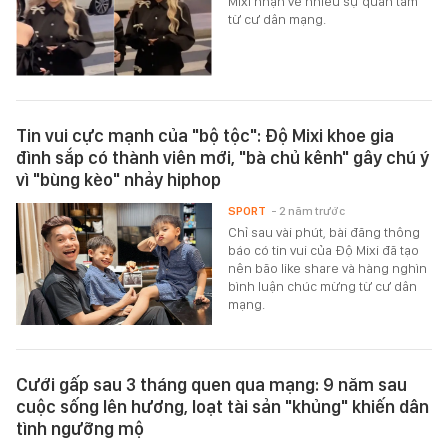
Mixi nhận về nhiều sự quan tâm
từ cư dân mạng.
Tin vui cực mạnh của "bộ tộc": Độ Mixi khoe gia
đình sắp có thành viên mới, "bà chủ kênh" gây chú ý
vì "bùng kèo" nhảy hiphop
SPORT
- 2 năm trước
Chỉ sau vài phút, bài đăng thông
báo có tin vui của Độ Mixi đã tạo
nên bão like share và hàng nghìn
bình luận chúc mừng từ cư dân
mạng.
Cưới gấp sau 3 tháng quen qua mạng: 9 năm sau
cuộc sống lên hương, loạt tài sản "khủng" khiến dân
tình ngưỡng mộ