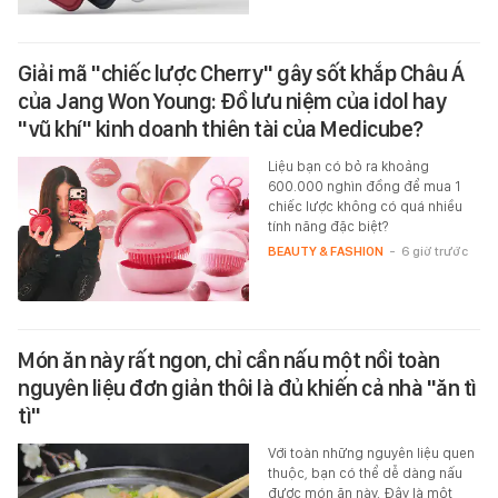
Giải mã "chiếc lược Cherry" gây sốt khắp Châu Á
của Jang Won Young: Đồ lưu niệm của idol hay
"vũ khí" kinh doanh thiên tài của Medicube?
Liệu bạn có bỏ ra khoảng
600.000 nghìn đồng để mua 1
chiếc lược không có quá nhiều
tính năng đặc biệt?
BEAUTY & FASHION
-
6 giờ trước
Món ăn này rất ngon, chỉ cần nấu một nồi toàn
nguyên liệu đơn giản thôi là đủ khiến cả nhà "ăn tì
tì"
Với toàn những nguyên liệu quen
thuộc, bạn có thể dễ dàng nấu
được món ăn này. Đây là một