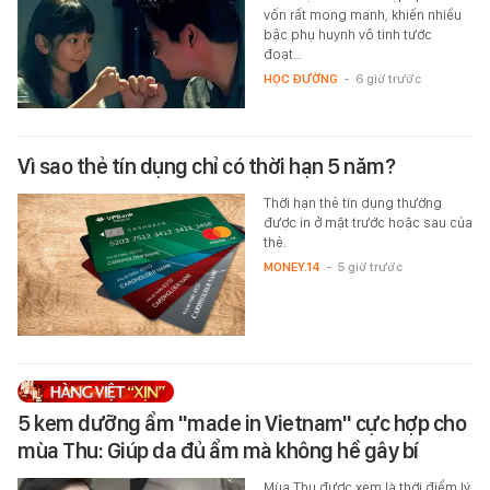
vốn rất mong manh, khiến nhiều
bậc phụ huynh vô tình tước
đoạt…
HỌC ĐƯỜNG
-
6 giờ trước
Vì sao thẻ tín dụng chỉ có thời hạn 5 năm?
Thời hạn thẻ tín dụng thường
được in ở mặt trước hoặc sau của
thẻ.
MONEY.14
-
5 giờ trước
5 kem dưỡng ẩm "made in Vietnam" cực hợp cho
mùa Thu: Giúp da đủ ẩm mà không hề gây bí
Mùa Thu được xem là thời điểm lý