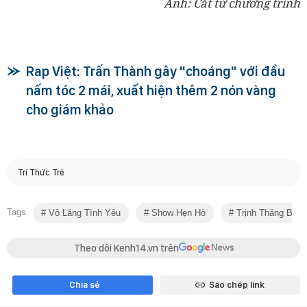
Ảnh: Cắt từ chương trình
Rap Việt: Trấn Thành gây "choáng" với đầu
nấm tóc 2 mái, xuất hiện thêm 2 nón vàng
cho giám khảo
Trí Thức Trẻ
Tags
Vô Lăng Tình Yêu
Show Hẹn Hò
Trịnh Thăng Bình
Theo dõi Kenh14.vn trên
Chia sẻ
Sao chép link