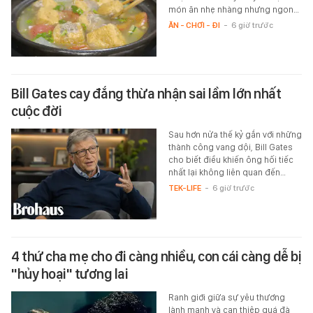
món ăn nhẹ nhàng nhưng ngon…
ĂN - CHƠI - ĐI
-
6 giờ trước
Bill Gates cay đắng thừa nhận sai lầm lớn nhất
cuộc đời
Sau hơn nửa thế kỷ gắn với những
thành công vang dội, Bill Gates
cho biết điều khiến ông hối tiếc
nhất lại không liên quan đến…
TEK-LIFE
-
6 giờ trước
4 thứ cha mẹ cho đi càng nhiều, con cái càng dễ bị
"hủy hoại" tương lai
Ranh giới giữa sự yêu thương
lành mạnh và can thiệp quá đà