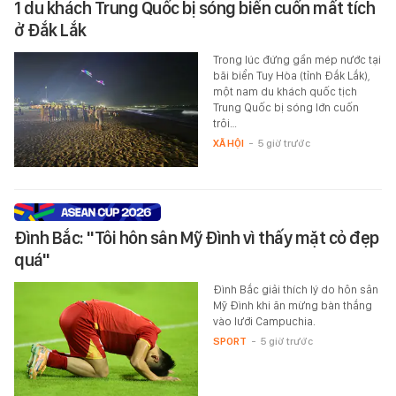
1 du khách Trung Quốc bị sóng biển cuốn mất tích
ở Đắk Lắk
Trong lúc đứng gần mép nước tại
bãi biển Tuy Hòa (tỉnh Đắk Lắk),
một nam du khách quốc tịch
Trung Quốc bị sóng lớn cuốn
trôi…
XÃ HỘI
-
5 giờ trước
Đình Bắc: "Tôi hôn sân Mỹ Đình vì thấy mặt cỏ đẹp
quá"
Đình Bắc giải thích lý do hôn sân
Mỹ Đình khi ăn mừng bàn thắng
vào lưới Campuchia.
SPORT
-
5 giờ trước