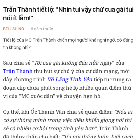
Trấn Thành tiết lộ: "Nhìn tui vậy chứ cua gái tui
nói ít lắm!"
BELL SHINO
6 năm trước
Tiết lộ của MC Trấn Thành khiến mọi người khá nghi ngờ, có đáng
tin không nhỉ?
Sau chia sẻ "
Tôi cua gái không đến nửa ngày
" của
Trấn Thành
thu hút sự chú ý của cư dân mạng, mới
Vô Lăng Tình Yêu
đây chương trình
tiếp tục tung ra
đoạn clip chưa phát sóng hé lộ nhiều quan điểm thú
vị của "MC quốc dân" về chuyện hẹn hò.
Cụ thể, khi Ốc Thanh Vân chia sẻ quan điểm:
"Nếu ai
có sự thông minh trong việc điều khiển giọng nói thì
sẽ có nhiều cơ hội trong tình yêu hơn"
, Trấn Thành
đã thẳng thắn cho biết:
"
Tôi nói thẳng luôn, biết cách