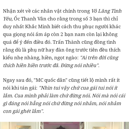
Nhận xét về các nhân vật chính trong
Vô Lăng Tình
Yêu,
Ốc Thanh Vân cho rằng trong số 3 bạn thì chỉ
duy nhất Khắc Minh biết cách thu phục người khác
qua giọng nói ấm áp còn 2 bạn nam còn lại không
quá để ý đến điều đó. Trấn Thành cũng đồng tình
rằng dù là phụ nữ hay đàn ông
trước tiên
đều thích
kiểu nhẹ nhàng, hiền, ngọt ngào:
"Ai trên đời cũng
thích hiền hiền trước đã. Đừng nói nhiều"
.
Ngay sau đó, "MC quốc dân" cũng tiết lộ mình rất ít
nói khi tán gái:
"Nhìn tui vậy chứ cua gái tui nói ít
lắm. Cua mình phải làm chứ đừng nói. Nói mà nói cái
gì đáng nói hẵng nói chứ đừng nói nhảm, nói nhảm
con gái ghét lắm"
.