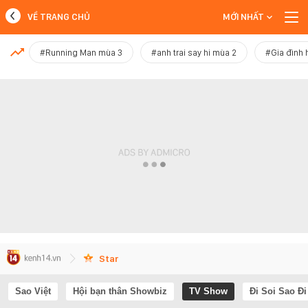
VỀ TRANG CHỦ
MỚI NHẤT
MỚI NHẤT
#Running Man mùa 3
#anh trai say hi mùa 2
#Gia đình 
Xem thêm
Star
Sao Việt
Hội bạn thân Showbiz
TV Show
Đi Soi Sao Đi