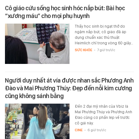
Cô giáo cứu sống học sinh hóc nắp bút: Bài học
“xương máu” cho mọi phụ huynh
Thấy học sinh bị ngạt thở do
ngậm nắp bút, cô giáo đã áp
dụng chuẩn xác thủ thuật
Heimlich chỉ trong vòng 60 giây…
SỨC KHỎE
-
7 giờ trước
Người duy nhất át vía được nhan sắc Phương Anh
Đào và Mai Phương Thúy: Đẹp đến nỗi kim cương
cũng không sánh bằng
Đến 2 đại mỹ nhân của Vbiz là
Mai Phương Thúy và Phương Anh
Đào cũng có phần lép vế trước
cô gái này.
CINE
-
6 giờ trước