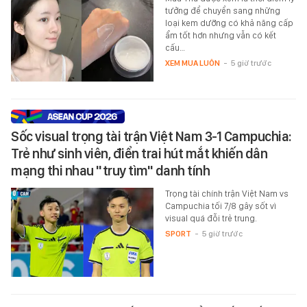
tưởng để chuyển sang những
loại kem dưỡng có khả năng cấp
ẩm tốt hơn nhưng vẫn có kết
cấu…
XEM MUA LUÔN
-
5 giờ trước
Sốc visual trọng tài trận Việt Nam 3-1 Campuchia:
Trẻ như sinh viên, điển trai hút mắt khiến dân
mạng thi nhau "truy tìm" danh tính
Trọng tài chính trận Việt Nam vs
Campuchia tối 7/8 gây sốt vì
visual quá đỗi trẻ trung.
SPORT
-
5 giờ trước