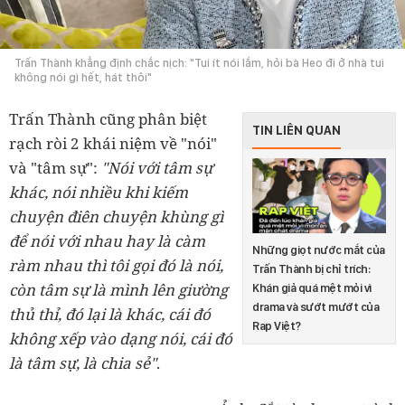
Trấn Thành khẳng định chắc nịch: "Tui ít nói lắm, hỏi bà Heo đi ở nhà tui
không nói gì hết, hát thôi"
Trấn Thành cũng phân biệt
TIN LIÊN QUAN
rạch ròi 2 khái niệm về "nói"
và "tâm sự":
"Nói với tâm sự
khác, nói nhiều khi kiếm
chuyện điên chuyện khùng gì
để nói với nhau hay là càm
Những giọt nước mắt của
ràm nhau thì tôi gọi đó là nói,
Trấn Thành bị chỉ trích:
còn tâm sự là mình lên giường
Khán giả quá mệt mỏi vì
drama và sướt mướt của
thủ thỉ, đó lại là khác, cái đó
Rap Việt?
không xếp vào dạng nói, cái đó
là tâm sự, là chia sẻ"
.