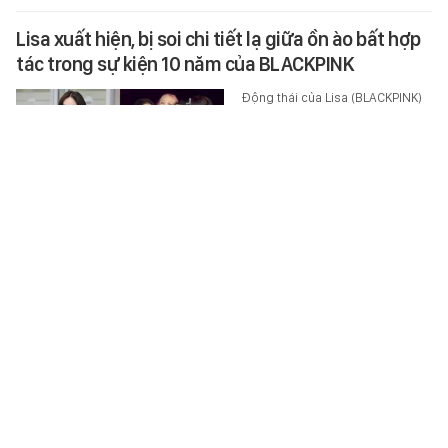
Lisa xuất hiện, bị soi chi tiết lạ giữa ồn ào bất hợp
tác trong sự kiện 10 năm của BLACKPINK
Động thái của Lisa (BLACKPINK)
giữa tâm bão đang nhận được
sự chú ý lớn.
STAR
-
6 giờ trước
Ai biết Dương Thị Quỳnh Tâm SN 1986 ở đâu, khẩn
trương trình báo công an SĐT 0936440516
Công an TP Hà Nội đang truy tìm
Dương Thị Quỳnh Tâm để phục vụ
điều tra vụ việc có dấu hiệu lợi
dụng các quyền tự do dân chủ…
XÃ HỘI
-
5 giờ trước