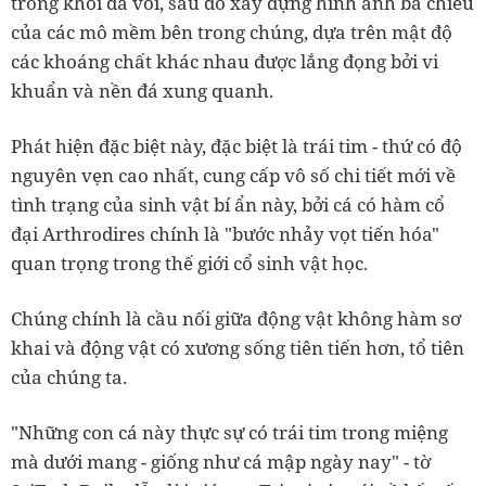
trong khối đá vôi, sau đó xây dựng hình ảnh ba chiều
của các mô mềm bên trong chúng, dựa trên mật độ
các khoáng chất khác nhau được lắng đọng bởi vi
khuẩn và nền đá xung quanh.
Phát hiện đặc biệt này, đặc biệt là trái tim - thứ có độ
nguyên vẹn cao nhất, cung cấp vô số chi tiết mới về
tình trạng của sinh vật bí ẩn này, bởi cá có hàm cổ
đại Arthrodires chính là "bước nhảy vọt tiến hóa"
quan trọng trong thế giới cổ sinh vật học.
Chúng chính là cầu nối giữa động vật không hàm sơ
khai và động vật có xương sống tiên tiến hơn, tổ tiên
của chúng ta.
"Những con cá này thực sự có trái tim trong miệng
mà dưới mang - giống như cá mập ngày nay" - tờ