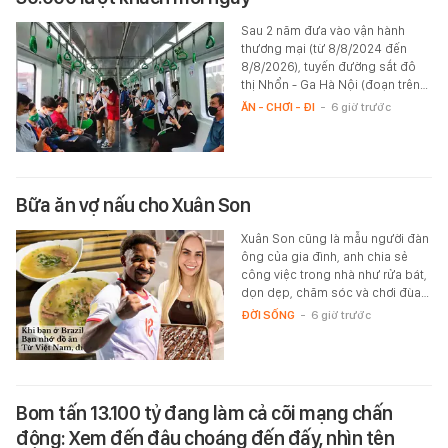
Sau 2 năm đưa vào vận hành
thương mại (từ 8/8/2024 đến
8/8/2026), tuyến đường sắt đô
thị Nhổn - Ga Hà Nội (đoạn trên…
ĂN - CHƠI - ĐI
-
6 giờ trước
Bữa ăn vợ nấu cho Xuân Son
Xuân Son cũng là mẫu người đàn
ông của gia đình, anh chia sẻ
công việc trong nhà như rửa bát,
dọn dẹp, chăm sóc và chơi đùa…
ĐỜI SỐNG
-
6 giờ trước
Bom tấn 13.100 tỷ đang làm cả cõi mạng chấn
động: Xem đến đâu choáng đến đấy, nhìn tên