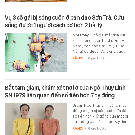
Vụ 3 cô gái bị sóng cuốn ở bán đảo Sơn Trà: Cứu
sống được 1 người cách bờ hơn 2 hải lý
Một trong 3 cô gái mất tích sau
khi bị sóng cuốn tại khu vực Mũi
Nghê, bán đảo Sơn Trà (TP Đà
Nẵng) đã được lực lượng cứu…
XÃ HỘI
-
6 giờ trước
Bắt tạm giam, khám xét nơi ở của Ngô Thùy Linh
SN 1979 liên quan đến số tiền hơn 7 tỷ đồng
Bị can Ngô Thùy Linh cùng một
đồng phạm bị cáo buộc lừa đảo
số tiền hơn 7 tỷ đồng của một bị
hại thông qua hình thức vay tiền…
XÃ HỘI
-
6 giờ trước