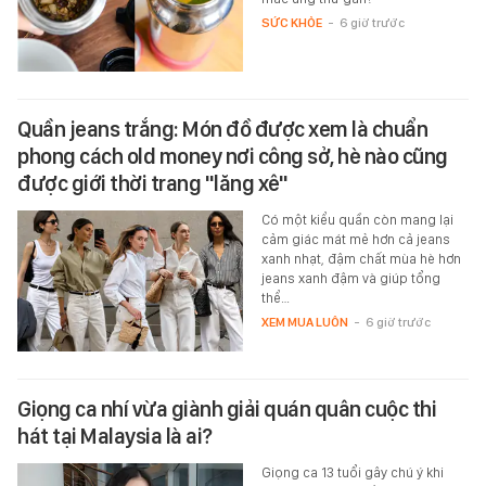
SỨC KHỎE
-
6 giờ trước
Quần jeans trắng: Món đồ được xem là chuẩn
phong cách old money nơi công sở, hè nào cũng
được giới thời trang "lăng xê"
Có một kiểu quần còn mang lại
cảm giác mát mẻ hơn cả jeans
xanh nhạt, đậm chất mùa hè hơn
jeans xanh đậm và giúp tổng
thể…
XEM MUA LUÔN
-
6 giờ trước
Giọng ca nhí vừa giành giải quán quân cuộc thi
hát tại Malaysia là ai?
Giọng ca 13 tuổi gây chú ý khi