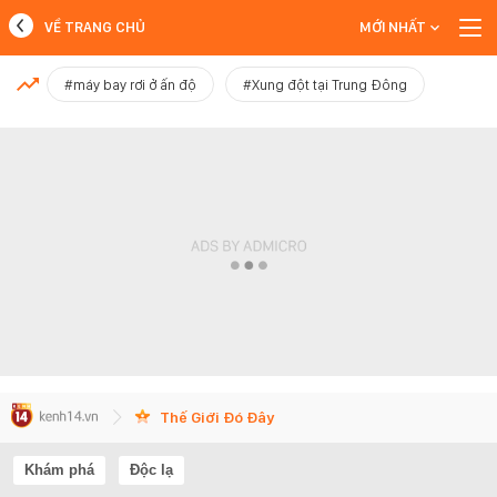
VỀ TRANG CHỦ
MỚI NHẤT
MỚI NHẤT
#máy bay rơi ở ấn độ
#Xung đột tại Trung Đông
Xem thêm
Thế Giới Đó Đây
Khám phá
Độc lạ