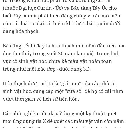
từ Trường Khoa học phân tử và đời sống Curtin
(thuộc Đại học Curtin - Úc) và Bảo tàng Tây Úc cho
biết đây là một phát hiện đáng chú ý vì các mô mềm
của các loài cổ đại rất hiếm khi được bảo quản dưới
dạng hóa thạch.
Bà cũng tiết lộ đây là hóa thạch mô mềm đầu tiên mà
ông tìm thấy trong suốt 20 năm làm việc trong lĩnh
vực cổ sinh vật học, chưa kể mẫu vật hoàn toàn
trông như một xác ướp - dưới dạng 3D.
Hóa thạch được mô tả là "giấc mơ" của các nhà cổ
sinh vật học, cung cấp một "cửa sổ" để họ có cái nhìn
vượt thời gian về lịch sử tiến hóa.
Các nhà nghiên cứu đã sử dụng một kỹ thuật quét
mới ứng dụng tia X để quét các mẫu vật vẫn còn nằm