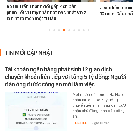
Rộ tin Trấn Thành đổi gấp kịch bản
Jisoo liên tục xin 
phim Tết vì 1 mỹ nhân hot bậc nhất Vbiz,
10 năm: Dấu chấ
lộ hint rõ mồn một từ lâu
TIN MỚI CẬP NHẬT
Tài khoản ngân hàng phát sinh 12 giao dịch
chuyển khoản liên tiếp với tổng 5 tỷ đồng: Người
đàn ông được công an mời làm việc
Một người đàn ông ở Hà Nội đã
nhận lại toàn bộ 5 tỷ đồng
chuyển tiền nhầm sau khi người
nhận chủ động trình báo công
an…
TEK-LIFE
-
7 giờ trước