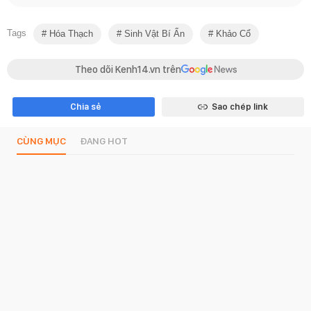
Tags
Hóa Thạch
Sinh Vật Bí Ẩn
Khảo Cổ
Theo dõi Kenh14.vn trên
Chia sẻ
Sao chép link
CÙNG MỤC
ĐANG HOT