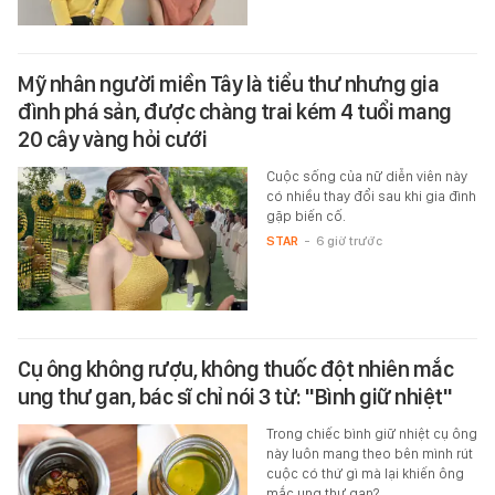
Mỹ nhân người miền Tây là tiểu thư nhưng gia
đình phá sản, được chàng trai kém 4 tuổi mang
20 cây vàng hỏi cưới
Cuộc sống của nữ diễn viên này
có nhiều thay đổi sau khi gia đình
gặp biến cố.
STAR
-
6 giờ trước
Cụ ông không rượu, không thuốc đột nhiên mắc
ung thư gan, bác sĩ chỉ nói 3 từ: "Bình giữ nhiệt"
Trong chiếc bình giữ nhiệt cụ ông
này luôn mang theo bên mình rút
cuộc có thứ gì mà lại khiến ông
mắc ung thư gan?