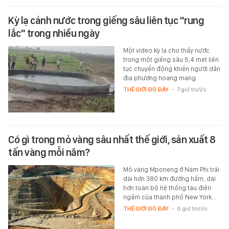
Kỳ lạ cảnh nước trong giếng sâu liên tục "rung
lắc" trong nhiều ngày
Một video kỳ lạ cho thấy nước
trong một giếng sâu 5,4 mét liên
tục chuyển động khiến người dân
địa phương hoang mang.
THẾ GIỚI ĐÓ ĐÂY
-
7 giờ trước
Có gì trong mỏ vàng sâu nhất thế giới, sản xuất 8
tấn vàng mỗi năm?
Mỏ vàng Mponeng ở Nam Phi trải
dài hơn 380 km đường hầm, dài
hơn toàn bộ hệ thống tàu điện
ngầm của thành phố New York…
THẾ GIỚI ĐÓ ĐÂY
-
6 giờ trước