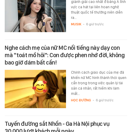
giành giải cao nhất ở bảng A lĩnh
vực ca hát tại liên hoan nghệ
thuật quốc tế thường niên diễn
ra…
MUSIK
-
6 giờ trước
Nghe cách mẹ của nữ MC nổi tiếng này dạy con
mà "toát mồ hôi": Con được phen nhớ đời, không
bao giờ dám bất cẩn!
Chính cách giáo dục của mẹ đã
khiến nữ MC hình thành thói quen
cẩn trọng trong việc quản lý tài
sản cá nhân, rất hiếm khi làm
mất…
HỌC ĐƯỜNG
-
6 giờ trước
Tuyến đường sắt Nhổn - Ga Hà Nội phục vụ
30.000 lượt khách mỗi ngày