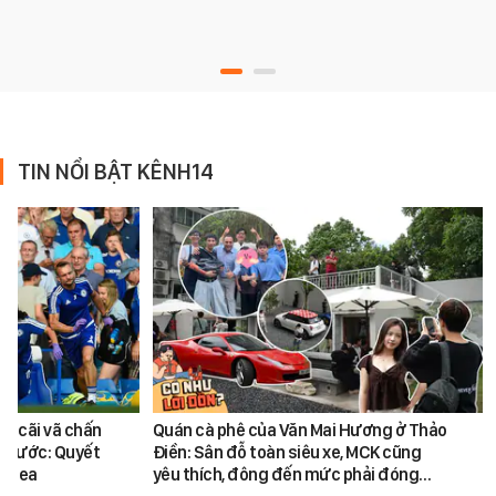
TIN NỔI BẬT KÊNH14
vụ cãi vã chấn
Quán cà phê của Văn Mai Hương ở Thảo
 trước: Quyết
Điền: Sân đỗ toàn siêu xe, MCK cũng
helsea
yêu thích, đông đến mức phải đóng…