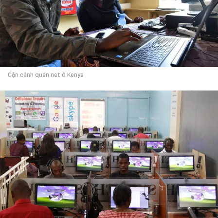
Cận cảnh quán net ở Kenya