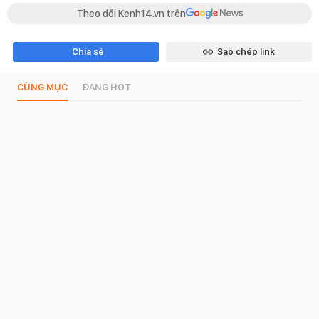
Theo dõi Kenh14.vn trên
Chia sẻ
Sao chép link
CÙNG MỤC
ĐANG HOT