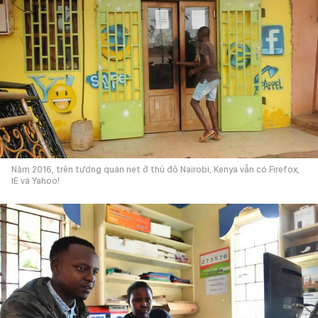
Năm 2016, trên tường quán net ở thủ đô Nairobi, Kenya vẫn có Firefox,
IE và Yahoo!