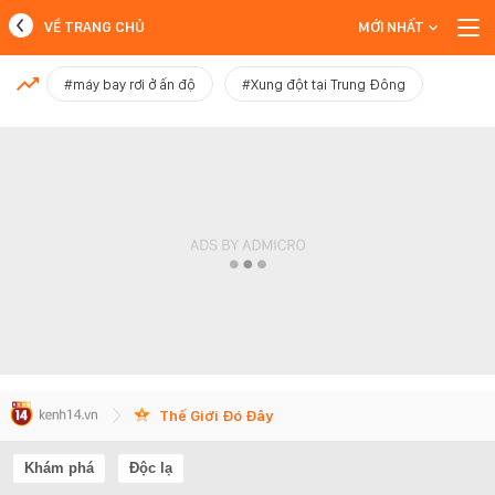
VỀ TRANG CHỦ
MỚI NHẤT
MỚI NHẤT
#máy bay rơi ở ấn độ
#Xung đột tại Trung Đông
Xem thêm
Thế Giới Đó Đây
Khám phá
Độc lạ