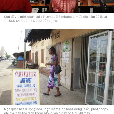
Còn đây là một quán cafe internet ở Zimbabwe, mức giá năm 2016 từ
1-2 USD (23.000 - 46.000 đồng)/giờ.
Một quán net ở Cộng hòa Togo kiêm luôn hoạt động in ấn, photocopy,
ghi đĩa, bán thẻ điện thoại. Mỗi quán ở đây có từ 8-10 máy