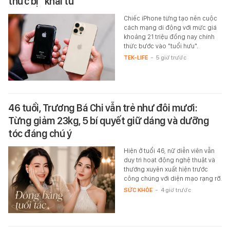
thức bị "khai tử"
Chiếc iPhone từng tạo nên cuộc
cách mạng di động với mức giá
khoảng 21 triệu đồng nay chính
thức bước vào "tuổi hưu".
TEK-LIFE
-
5 giờ trước
46 tuổi, Trương Bá Chi vẫn trẻ như đôi mươi:
Từng giảm 23kg, 5 bí quyết giữ dáng và dưỡng
tóc đáng chú ý
Hiện ở tuổi 46, nữ diễn viên vẫn
duy trì hoạt động nghệ thuật và
thường xuyên xuất hiện trước
công chúng với diện mạo rạng rỡ.
SỨC KHỎE
-
4 giờ trước