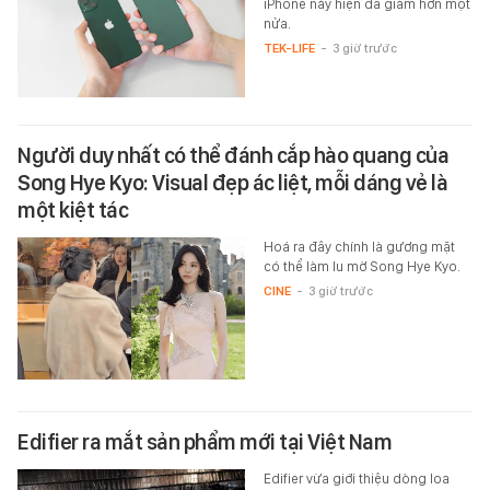
iPhone này hiện đã giảm hơn một
nửa.
TEK-LIFE
-
3 giờ trước
Người duy nhất có thể đánh cắp hào quang của
Song Hye Kyo: Visual đẹp ác liệt, mỗi dáng vẻ là
một kiệt tác
Hoá ra đây chính là gương mặt
có thể làm lu mờ Song Hye Kyo.
CINE
-
3 giờ trước
Edifier ra mắt sản phẩm mới tại Việt Nam
Edifier vừa giới thiệu dòng loa