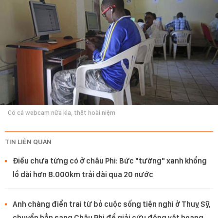
Có cả webcam nữa kìa, thật hoài niệm
TIN LIÊN QUAN
Điều chưa từng có ở châu Phi: Bức "tường" xanh khổng
lồ dài hơn 8.000km trải dài qua 20 nước
Anh chàng điển trai từ bỏ cuộc sống tiện nghi ở Thuỵ Sỹ,
chuyển hẳn sang Châu Phi để giải cứu động vật hoang