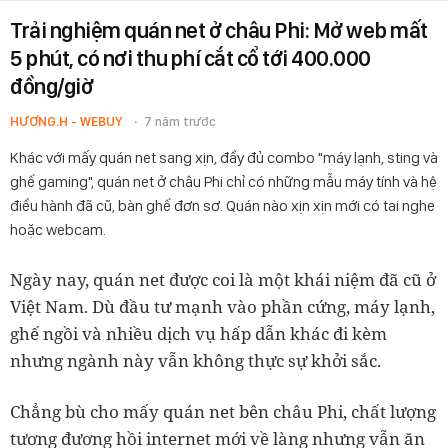
Trải nghiệm quán net ở châu Phi: Mở web mất
5 phút, có nơi thu phí cắt cổ tới 400.000
đồng/giờ
HƯƠNG.H - WEBUY
7 năm trước
Khác với mấy quán net sang xịn, đầy đủ combo "máy lạnh, sting và
ghế gaming", quán net ở châu Phi chỉ có những mẫu máy tính và hệ
điều hành đã cũ, bàn ghế đơn sơ. Quán nào xịn xịn mới có tai nghe
hoặc webcam.
Ngày nay, quán net được coi là một khái niệm đã cũ ở
Việt Nam. Dù đầu tư mạnh vào phần cứng, máy lạnh,
ghế ngồi và nhiều dịch vụ hấp dẫn khác đi kèm
nhưng ngành này vẫn không thực sự khởi sắc.
Chẳng bù cho mấy quán net bên châu Phi, chất lượng
tương đương hồi internet mới về làng nhưng vẫn ăn