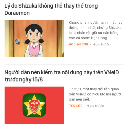
Lý do Shizuka không thể thay thế trong
Doraemon
Không phải người mạnh nhất hay
thông minh nhất, nhưng Shizuka
lại là nhân vật giữ sự cân bằng
cho cả nhóm bạn trong…
HỌC ĐƯỜNG
-
4 giờ trước
Người dân nên kiểm tra nội dung này trên VNeID
trước ngày 15/8
Từ 15/8, một thay đổi liên quan
đến VNeID có hiệu lực mà người
dân nên biết.
TEK-LIFE
-
4 giờ trước