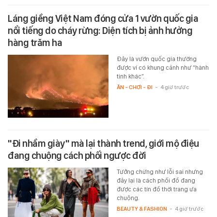
Láng giềng Việt Nam đóng cửa 1 vườn quốc gia
nổi tiếng do cháy rừng: Diện tích bị ảnh hưởng
hàng trăm ha
Đây là vườn quốc gia thường
được ví có khung cảnh như “hành
tinh khác”.
ĂN - CHƠI - ĐI
-
4 giờ trước
"Đi nhầm giày" mà lại thành trend, giới mộ điệu
đang chuộng cách phối ngược đời
Tưởng chừng như lỗi sai nhưng
đây lại là cách phối đồ đang
được các tín đồ thời trang ưa
chuộng.
BEAUTY & FASHION
-
4 giờ trước