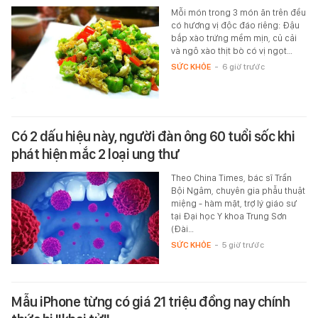
Mỗi món trong 3 món ăn trên đều
có hương vị độc đáo riêng: Đậu
bắp xào trứng mềm mịn, củ cải
và ngô xào thịt bò có vị ngọt…
SỨC KHỎE
-
6 giờ trước
Có 2 dấu hiệu này, người đàn ông 60 tuổi sốc khi
phát hiện mắc 2 loại ung thư
Theo China Times, bác sĩ Trần
Bội Ngâm, chuyên gia phẫu thuật
miệng - hàm mặt, trợ lý giáo sư
tại Đại học Y khoa Trung Sơn
(Đài…
SỨC KHỎE
-
5 giờ trước
Mẫu iPhone từng có giá 21 triệu đồng nay chính