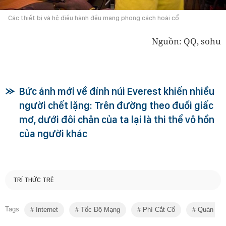
Các thiết bị và hệ điều hành đều mang phong cách hoài cổ
Nguồn: QQ, sohu
Bức ảnh mới về đỉnh núi Everest khiến nhiều
người chết lặng: Trên đường theo đuổi giấc
mơ, dưới đôi chân của ta lại là thi thể vô hồn
của người khác
TRÍ THỨC TRẺ
Tags
Internet
Tốc Độ Mạng
Phí Cắt Cổ
Quán Net