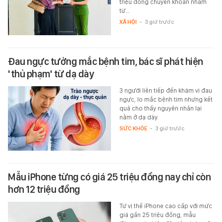
triệu đồng chuyển khoản nhầm
từ…
XÃ HỘI
-
3 giờ trước
Đau ngực tưởng mắc bệnh tim, bác sĩ phát hiện
'thủ phạm' từ dạ dày
3 người liên tiếp đến khám vì đau
ngực, lo mắc bệnh tim nhưng kết
quả cho thấy nguyên nhân lại
nằm ở dạ dày.
SỨC KHỎE
-
3 giờ trước
Mẫu iPhone từng có giá 25 triệu đồng nay chỉ còn
hơn 12 triệu đồng
Từ vị thế iPhone cao cấp với mức
giá gần 25 triệu đồng, mẫu