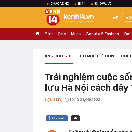
EMAGAZINE
ID.14
SHOWLIVE
C
Star
Ciné
Musik
Beauty & Fashion
Đời
ĂN - CHƠI - ĐI
CÓ NHƯ LỜI ĐỒN
CHI 
Trải nghiệm cuộc sốn
lưu Hà Nội cách đây
HẠNH MỸ,
10:19 21/08/2023
Chia sẻ
Không chỉ được ngắm nhìn gầ