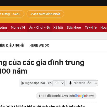
ó Xứng 5 Sao?
Việt Nam đỉnh nhất
 sống
Money.14
Ăn - Chơi - Đi
Xã hội
Sức khỏe
Tek-life
Học
TIÊU ĐIỆU NGHỆ
HERE WE GO
g của các gia đình trung
 100 năm
5:05
Nghe đọc bài
Theo dõi Kenh14.vn trên
n 200 tài liệu hiện vật mà còn có thể hóa thân,