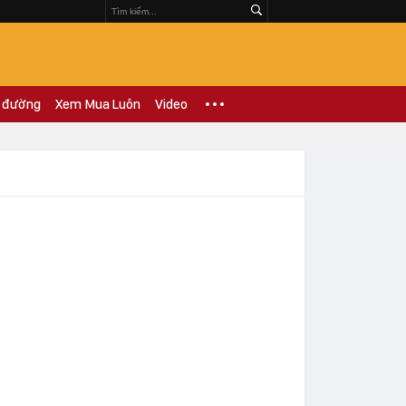
 đường
Xem Mua Luôn
Video