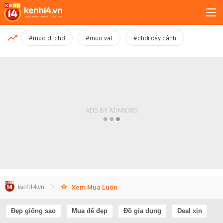
MỚI NHẤT
#mẹo đi chợ
#mẹo vặt
#chơi cây cảnh
Xem thêm
Xem Mua Luôn
Đẹp giống sao
Mua để đẹp
Đồ gia dụng
Deal xịn