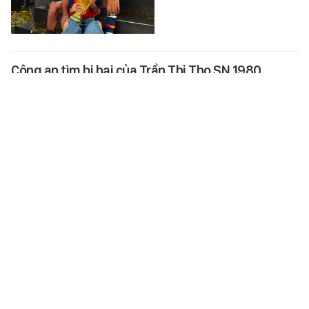
Công an tìm bị hại của Trần Thị Tho SN 1980
Lợi dụng mối quan hệ quen biết,
Trần Thị Tho bị cáo buộc đưa
thông tin gian dối, lừa đảo chiếm
đoạt hơn 600 triệu đồng rồi
dùng…
XÃ HỘI
-
6 giờ trước
35 Questions x (S)TRONG Trọng Hiếu: “Tôi chỉ là
một đứa trẻ đang ở trọ trên thế gian”
(S)TRONG mang đến một cuộc
trò chuyện chân thành, hài hước
nhưng cũng đong đầy những