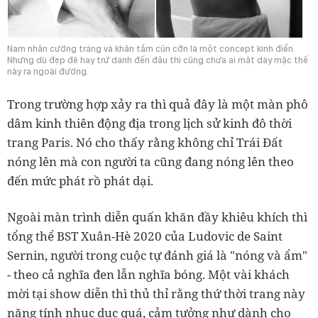
Nam nhân cường tráng và khăn tắm cũn cỡn là một concept kinh điển.
Nhưng dù đẹp đẽ hay trứ danh đến đâu thì cũng chưa ai mặt dày mặc thế
này ra ngoài đường.
Trong trường hợp xảy ra thì quả đây là một màn phô
dâm kinh thiên động địa trong lịch sử kinh đô thời
trang Paris. Nó cho thấy rằng không chỉ Trái Đất
nóng lên mà con người ta cũng đang nóng lên theo
đến mức phát rồ phát dại.
Ngoài màn trình diễn quấn khăn đầy khiêu khích thì
tổng thể BST Xuân-Hè 2020 của Ludovic de Saint
Sernin, người trong cuộc tự đánh giá là "nóng và ẩm"
- theo cả nghĩa đen lẫn nghĩa bóng. Một vài khách
mời tại show diễn thì thủ thỉ rằng thứ thời trang này
nặng tính nhục dục quá, cảm tưởng như dành cho