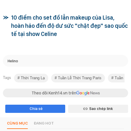
10 điểm cho set đồ lẫn makeup của Lisa,
hoàn hảo đến độ dư sức "chặt đẹp" sao quốc
tế tại show Celine
Helino
Tags
Thời Trang Lạ
Tuần Lễ Thời Trang Paris
Tuần Lễ T
Theo dõi Kenh14.vn trên
Chia sẻ
Sao chép link
CÙNG MỤC
ĐANG HOT