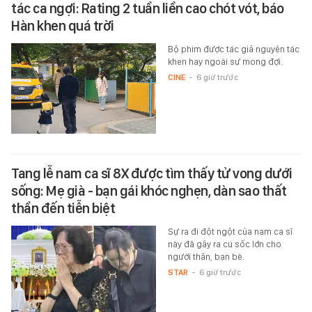
tác ca ngợi: Rating 2 tuần liền cao chót vót, báo
Hàn khen quá trời
Bộ phim được tác giả nguyên tác
khen hay ngoài sự mong đợi.
CINE
-
6 giờ trước
Tang lễ nam ca sĩ 8X được tìm thấy tử vong dưới
sống: Mẹ già - bạn gái khóc nghẹn, dàn sao thất
thần đến tiễn biệt
Sự ra đi đột ngột của nam ca sĩ
này đã gây ra cú sốc lớn cho
người thân, bạn bè.
STAR
-
6 giờ trước