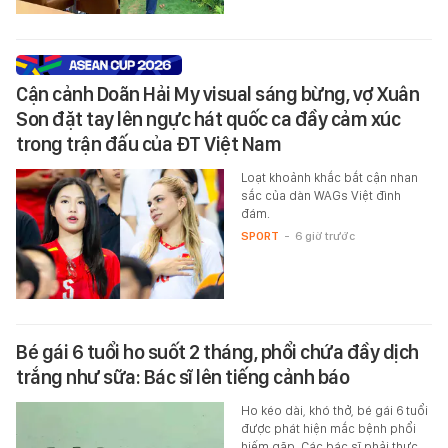
Cận cảnh Doãn Hải My visual sáng bừng, vợ Xuân
Son đặt tay lên ngực hát quốc ca đầy cảm xúc
trong trận đấu của ĐT Việt Nam
Loạt khoảnh khắc bắt cận nhan
sắc của dàn WAGs Việt đình
đám.
SPORT
-
6 giờ trước
Bé gái 6 tuổi ho suốt 2 tháng, phổi chứa đầy dịch
trắng như sữa: Bác sĩ lên tiếng cảnh báo
Ho kéo dài, khó thở, bé gái 6 tuổi
được phát hiện mắc bệnh phổi
hiếm gặp. Các bác sĩ phải thực