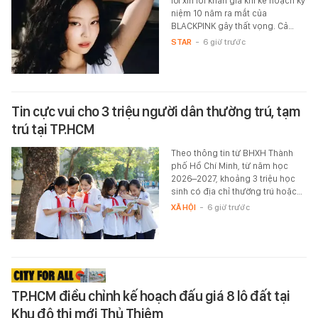
lời xin lỗi khán giả khi kế hoạch kỷ
niệm 10 năm ra mắt của
BLACKPINK gây thất vọng. Cả…
STAR
-
6 giờ trước
Tin cực vui cho 3 triệu người dân thường trú, tạm
trú tại TP.HCM
Theo thông tin từ BHXH Thành
phố Hồ Chí Minh, từ năm học
2026–2027, khoảng 3 triệu học
sinh có địa chỉ thường trú hoặc…
XÃ HỘI
-
6 giờ trước
TP.HCM điều chỉnh kế hoạch đấu giá 8 lô đất tại
Khu đô thị mới Thủ Thiêm