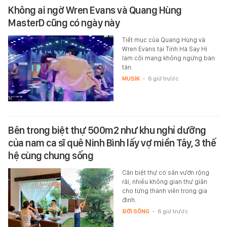
Không ai ngờ Wren Evans và Quang Hùng
MasterD cũng có ngày này
Tiết mục của Quang Hùng và
Wren Evans tại Tinh Hà Say Hi
làm cõi mạng không ngừng bàn
tán.
MUSIK
-
6 giờ trước
Bên trong biệt thự 500m2 như khu nghỉ dưỡng
của nam ca sĩ quê Ninh Bình lấy vợ miền Tây, 3 thế
hệ cùng chung sống
Căn biệt thự có sân vườn rộng
rãi, nhiều không gian thư giãn
cho từng thành viên trong gia
đình.
ĐỜI SỐNG
-
6 giờ trước