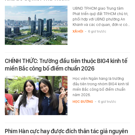
UBND TP.HCM giao Trung tâm
Phát triển quỹ đất TP.HCM chủ trì,
phối hợp với UBND phường An
Khánh và các cơ quan, đơn vị có…
XÃ HỘI
-
6 giờ trước
CHÍNH THỨC: Trường đầu tiên thuộc BIG4 kinh tế
miền Bắc công bố điểm chuẩn 2026
Học viện Ngân hàng là trường
đầu tiên trong nhóm BIG4 kinh tế
miền Bắc công bố điểm chuẩn
năm 2026.
HỌC ĐƯỜNG
-
6 giờ trước
Phim Hàn cực hay được đích thân tác giả nguyên