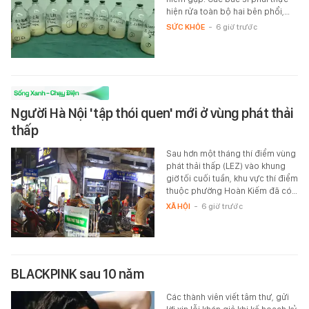
hiện rửa toàn bộ hai bên phổi,…
SỨC KHỎE
-
6 giờ trước
Người Hà Nội 'tập thói quen' mới ở vùng phát thải
thấp
Sau hơn một tháng thí điểm vùng
phát thải thấp (LEZ) vào khung
giờ tối cuối tuần, khu vực thí điểm
thuộc phường Hoàn Kiếm đã có…
XÃ HỘI
-
6 giờ trước
BLACKPINK sau 10 năm
Các thành viên viết tâm thư, gửi