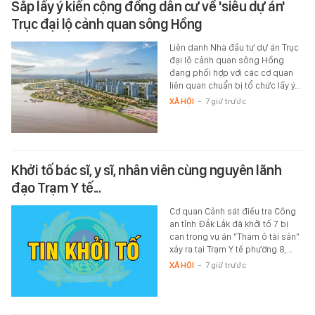
Sắp lấy ý kiến cộng đồng dân cư về 'siêu dự án'
Trục đại lộ cảnh quan sông Hồng
Liên danh Nhà đầu tư dự án Trục
đại lộ cảnh quan sông Hồng
đang phối hợp với các cơ quan
liên quan chuẩn bị tổ chức lấy ý…
XÃ HỘI
-
7 giờ trước
Khởi tố bác sĩ, y sĩ, nhân viên cùng nguyên lãnh
đạo Trạm Y tế...
Cơ quan Cảnh sát điều tra Công
an tỉnh Đắk Lắk đã khởi tố 7 bị
can trong vụ án “Tham ô tài sản”
xảy ra tại Trạm Y tế phường 8,…
XÃ HỘI
-
7 giờ trước