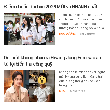
Điểm chuẩn đại học 2026 MỚI và NHANH nhất
Điểm chuẩn đại học năm 2026
chính thức bước vào giai đoạn
"nóng" từ 9/8 khi hàng loạt
trường bắt đầu công bố kết quả…
HỌC ĐƯỜNG
-
6 giờ trước
Dụi mắt không nhận ra Hwang Jung Eum sau án
tù tội biển thủ công quỹ
Không còn là minh tinh vạn người
mê, Hwang Jung Eum đang trải
qua quãng thời gian khó khăn
trong đời.
STAR
-
6 giờ trước