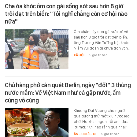
Cha òa khóc ôm con gái sống sót sau hơn 8 giờ
trôi dạt trên biển: "Tôi nghĩ chẳng còn cơ hội nào
nữa"
Ôm chầm lấy con gái vừa trở về
sau hơn 8 giờ trôi dạt trên biển,
ông Trương Văn Tường bật khóc.
Niềm vui đoàn tụ chưa trọn vẹn…
XÃ HỘI
-
5 giờ trước
Chủ hàng phở càn quét Berlin, ngày "đốt" 3 thùng
nước mắm: Về Việt Nam như cá gặp nước, ấm
cúng vô cùng
Khuong Dat Vuong cho người
qua đường thử một xíu nước lèo
phở. Họ khen ngon, rồi anh đưa
lời mời: "Khi nào rảnh qua nha!"
ĂN - CHƠI - ĐI
-
5 giờ trước