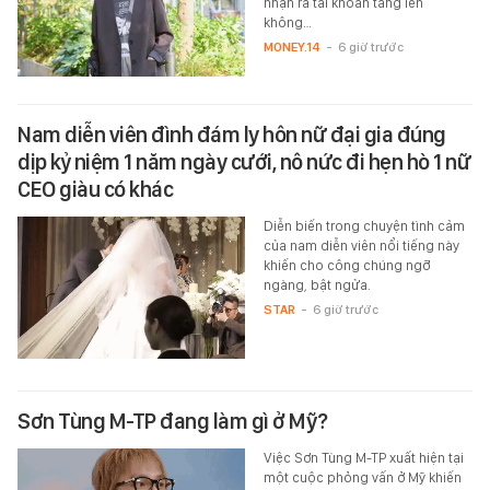
nhận ra tài khoản tăng lên
không…
MONEY.14
-
6 giờ trước
Nam diễn viên đình đám ly hôn nữ đại gia đúng
dịp kỷ niệm 1 năm ngày cưới, nô nức đi hẹn hò 1 nữ
CEO giàu có khác
Diễn biến trong chuyện tình cảm
của nam diễn viên nổi tiếng này
khiến cho công chúng ngỡ
ngàng, bật ngửa.
STAR
-
6 giờ trước
Sơn Tùng M-TP đang làm gì ở Mỹ?
Việc Sơn Tùng M-TP xuất hiện tại
một cuộc phỏng vấn ở Mỹ khiến