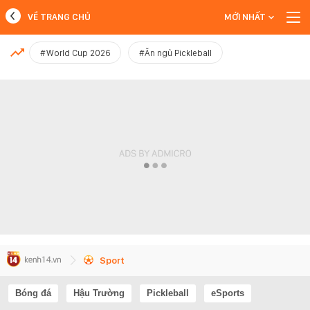
VỀ TRANG CHỦ
MỚI NHẤT
MỚI NHẤT
#World Cup 2026
#Ăn ngủ Pickleball
Xem thêm
Sport
Bóng đá
Hậu Trường
Pickleball
eSports