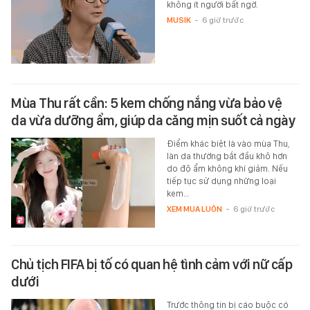
không ít người bất ngờ.
MUSIK
-
6 giờ trước
Mùa Thu rất cần: 5 kem chống nắng vừa bảo vệ
da vừa dưỡng ẩm, giúp da căng mịn suốt cả ngày
Điểm khác biệt là vào mùa Thu,
làn da thường bắt đầu khô hơn
do độ ẩm không khí giảm. Nếu
tiếp tục sử dụng những loại
kem…
XEM MUA LUÔN
-
6 giờ trước
Chủ tịch FIFA bị tố có quan hệ tình cảm với nữ cấp
dưới
Trước thông tin bị cáo buộc có