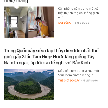
triệu/ tháng
Căn phòng nằm trong một căn
biệt thự nhưng có không gian
nhỏ.
ĐỜI SỐNG
-
5 giờ trước
Trung Quốc xây siêu đập thủy điện lớn nhất thế
giới, gấp 3 lần Tam Hiệp: Nước láng giềng Tây
Nam lo ngại, lập tức ra đề nghị với Bắc Kinh
Siêu đập này được ví như một
"quả bom nước" khổng lồ.
THẾ GIỚI ĐÓ ĐÂY
-
5 giờ trước