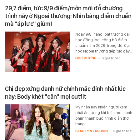
29,7 điểm, tức 9/9 điểm/môn mới đỗ chương
trình này ở Ngoại thương: Nhìn bảng điểm chuẩn
mà "áp lực" giùm!
Ngày 9/8, hàng loạt trường đại
học đồng loạt công bố điểm
chuẩn năm 2026, trong đó Đại
học Ngoại thương tiếp tục gây…
HỌC ĐƯỜNG
-
6 giờ trước
Chị đẹp xứng danh nữ chính mặc đỉnh nhất lúc
này: Body khét "cân" mọi outfit
Mỹ nhân này khiến người xem
phải ấn tượng khi biến mọi cảnh
phim thành buổi trình diễn thời
trang.
BEAUTY & FASHION
-
6 giờ trước