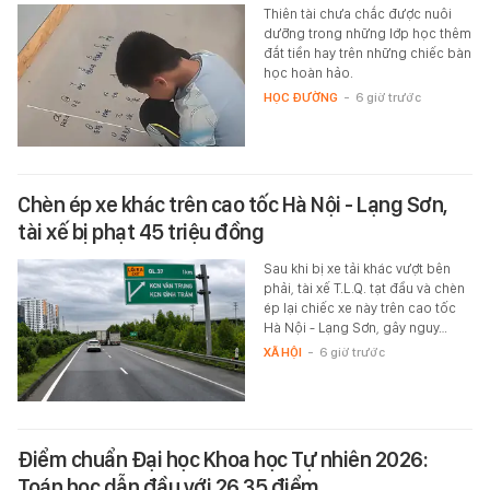
Thiên tài chưa chắc được nuôi
dưỡng trong những lớp học thêm
đắt tiền hay trên những chiếc bàn
học hoàn hảo.
HỌC ĐƯỜNG
-
6 giờ trước
Chèn ép xe khác trên cao tốc Hà Nội - Lạng Sơn,
tài xế bị phạt 45 triệu đồng
Sau khi bị xe tải khác vượt bên
phải, tài xế T.L.Q. tạt đầu và chèn
ép lại chiếc xe này trên cao tốc
Hà Nội - Lạng Sơn, gây nguy…
XÃ HỘI
-
6 giờ trước
Điểm chuẩn Đại học Khoa học Tự nhiên 2026:
Toán học dẫn đầu với 26,35 điểm