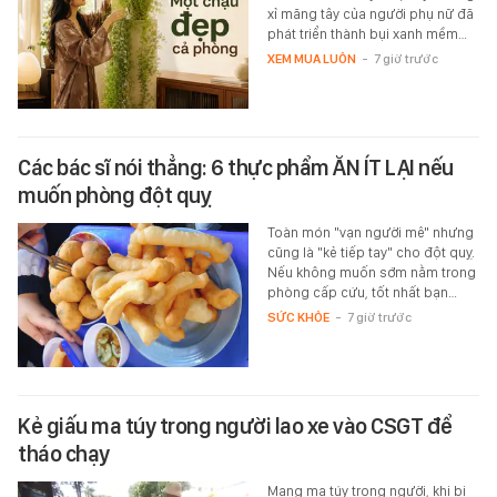
xỉ măng tây của người phụ nữ đã
phát triển thành bụi xanh mềm…
XEM MUA LUÔN
-
7 giờ trước
Các bác sĩ nói thẳng: 6 thực phẩm ĂN ÍT LẠI nếu
muốn phòng đột quỵ
Toàn món "vạn người mê" nhưng
cũng là "kẻ tiếp tay" cho đột quỵ.
Nếu không muốn sớm nằm trong
phòng cấp cứu, tốt nhất bạn…
SỨC KHỎE
-
7 giờ trước
Kẻ giấu ma túy trong người lao xe vào CSGT để
tháo chạy
Mang ma túy trong người, khi bị