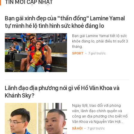
TIN MỚI CẬP NHẬT
Bạn gái xinh đẹp của "thần đồng" Lamine Yamal
tự mình hé lộ tình hình sức khoẻ đáng lo
Bạn gái Lamine Yamal tiết lộ sức
khỏe đáng lo, phải điều trị suốt 3
tháng.
SPORT
-
7 giờ trước
Lãnh đạo địa phương nói gì về Hồ Văn Khoa và
Khánh Sky?
Ngày 9/8, trao đổi với phóng
viên, lãnh đạo chính quyền và
công an địa phương cho biết Hồ
Văn Khoa và Nguyễn Văn Hợi…
XÃ HỘI
-
7 giờ trước