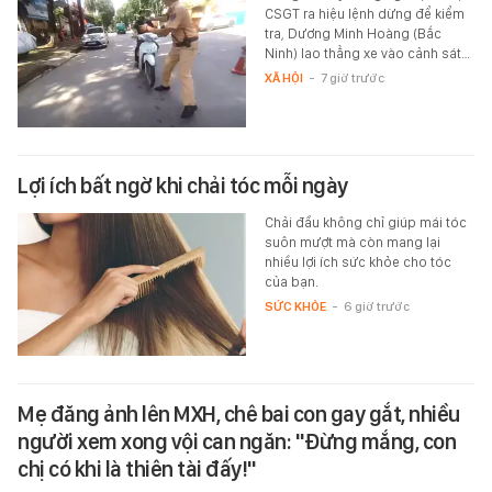
CSGT ra hiệu lệnh dừng để kiểm
tra, Dương Minh Hoàng (Bắc
Ninh) lao thẳng xe vào cảnh sát…
XÃ HỘI
-
7 giờ trước
Lợi ích bất ngờ khi chải tóc mỗi ngày
Chải đầu không chỉ giúp mái tóc
suôn mượt mà còn mang lại
nhiều lợi ích sức khỏe cho tóc
của bạn.
SỨC KHỎE
-
6 giờ trước
Mẹ đăng ảnh lên MXH, chê bai con gay gắt, nhiều
người xem xong vội can ngăn: "Đừng mắng, con
chị có khi là thiên tài đấy!"