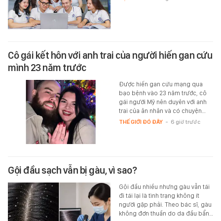
Cô gái kết hôn với anh trai của người hiến gan cứu
mình 23 năm trước
Được hiến gan cứu mạng qua
bạo bệnh vào 23 năm trước, cô
gái người Mỹ nên duyên với anh
trai của ân nhân và có chuyện…
THẾ GIỚI ĐÓ ĐÂY
-
6 giờ trước
Gội đầu sạch vẫn bị gàu, vì sao?
Gội đầu nhiều nhưng gàu vẫn tái
đi tái lại là tình trạng không ít
người gặp phải. Theo bác sĩ, gàu
không đơn thuần do da đầu bẩn…