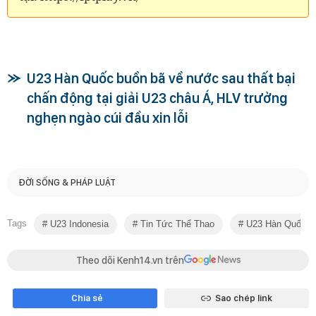
U23 Hàn Quốc buồn bã về nước sau thất bại
chấn động tại giải U23 châu Á, HLV trưởng
nghẹn ngào cúi đầu xin lỗi
ĐỜI SỐNG & PHÁP LUẬT
Tags
U23 Indonesia
Tin Tức Thể Thao
U23 Hàn Quốc
Theo dõi Kenh14.vn trên
Chia sẻ
Sao chép link