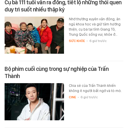
Cụ bà 111 tuổi vẫn ra đồng, tiết lộ những thói quen
duy trì suốt nhiều thập kỷ
Nhờ thường xuyên vận động, ăn
ngủ khoa học và giữ tâm hướng
thiện, cụ bà tại tỉnh Giang Tô,
Trung Quốc sống vui, khỏe ở…
SỨC KHỎE
-
6 giờ trước
Bộ phim cuối cùng trong sự nghiệp của Trấn
Thành
Chia sẻ của Trấn Thành khiến
không ít người bất ngờ và tò mò.
CINE
-
6 giờ trước