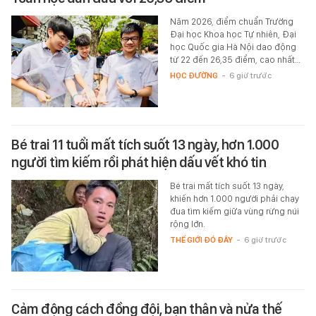
Năm 2026, điểm chuẩn Trường
Đại học Khoa học Tự nhiên, Đại
học Quốc gia Hà Nội dao động
từ 22 đến 26,35 điểm, cao nhất…
HỌC ĐƯỜNG
-
6 giờ trước
Bé trai 11 tuổi mất tích suốt 13 ngày, hơn 1.000
người tìm kiếm rồi phát hiện dấu vết khó tin
Bé trai mất tích suốt 13 ngày,
khiến hơn 1.000 người phải chạy
đua tìm kiếm giữa vùng rừng núi
rộng lớn.
THẾ GIỚI ĐÓ ĐÂY
-
6 giờ trước
Cảm động cách đồng đội, bạn thân và nửa thế