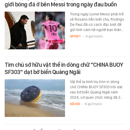
giới bóng đá ở bên Messi trong ngày đau buồn
Trong ngày Lionel Messi phải trở
về Rosario tiễn biệt cha, Rodrigo
De Paul đã có cách đặc biệt để
gửi tình cảm tới người bạn thân.…
SPORT
-
6 giờ trước
Tìm chủ sở hữu vật thể in dòng chữ "CHINA BUOY
SF303" dạt bờ biển Quảng Ngãi
Vật thể lạ hình trụ tròn in dòng
chữ CHINA BUOY SF303 trôi dạt
vào bờ biển Quảng Ngãi năm
2024, cơ quan chức năng đã 2…
XÃ HỘI
-
6 giờ trước