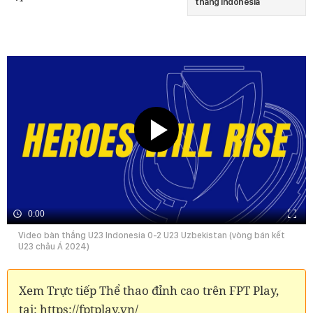
thắng Indonesia
0:00
Video bàn thắng U23 Indonesia 0-2 U23 Uzbekistan (vòng bán kết
U23 châu Á 2024)
Xem Trực tiếp Thể thao đỉnh cao trên FPT Play,
tại: https://fptplay.vn/