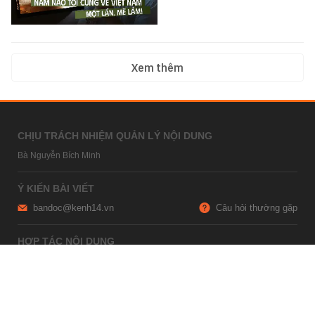
Xem thêm
CHỊU TRÁCH NHIỆM QUẢN LÝ NỘI DUNG
Bà Nguyễn Bích Minh
Ý KIẾN BÀI VIẾT
bandoc@kenh14.vn
Câu hỏi thường gặp
HỢP TÁC NỘI DUNG
marketing@kenh14.vn
024 7309 5555
HỖ TRỢ QUẢNG CÁO