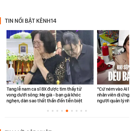
TIN NỔI BẬT KÊNH14
Tang lễ nam ca sĩ 8X được tìm thấy tử
"Cứ ném vào AI l
vong dưới sông: Mẹ già - bạn gái khóc
nhân viên dị ứng 
nghẹn, dàn sao thất thần đến tiễn biệt
người quản lý nh