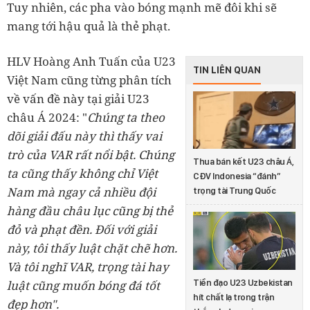
Tuy nhiên, các pha vào bóng mạnh mẽ đôi khi sẽ
mang tới hậu quả là thẻ phạt.
HLV Hoàng Anh Tuấn của U23
TIN LIÊN QUAN
Việt Nam cũng từng phân tích
về vấn đề này tại giải U23
châu Á 2024: "
Chúng ta theo
dõi giải đấu này thì thấy vai
trò của VAR rất nổi bật. Chúng
Thua bán kết U23 châu Á,
ta cũng thấy không chỉ Việt
CĐV Indonesia “đánh”
Nam mà ngay cả nhiều đội
trọng tài Trung Quốc
hàng đầu châu lục cũng bị thẻ
đỏ và phạt đền. Đối với giải
này, tôi thấy luật chặt chẽ hơn.
Và tôi nghĩ VAR, trọng tài hay
Tiền đạo U23 Uzbekistan
luật cũng muốn bóng đá tốt
hít chất lạ trong trận
đẹp hơn".