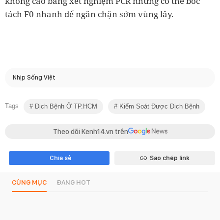
không cao bằng xét nghiệm PCR nhưng có thể bóc
tách F0 nhanh để ngăn chặn sớm vùng lây.
Nhịp Sống Việt
Tags
Dịch Bệnh Ở TP.HCM
Kiểm Soát Được Dịch Bệnh
Theo dõi Kenh14.vn trên
Chia sẻ
Sao chép link
CÙNG MỤC
ĐANG HOT