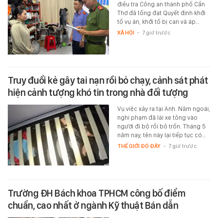
điều tra Công an thành phố Cần
Thơ đã tống đạt Quyết định khởi
tố vụ án, khởi tố bị can và áp…
XÃ HỘI
-
7 giờ trước
Truy đuổi kẻ gây tai nạn rồi bỏ chạy, cảnh sát phát
hiện cảnh tượng khó tin trong nhà đối tượng
Vụ việc xảy ra tại Anh. Năm ngoái,
nghi phạm đã lái xe tông vào
người đi bộ rồi bỏ trốn. Tháng 5
năm nay, tên này lại tiếp tục có…
THẾ GIỚI ĐÓ ĐÂY
-
7 giờ trước
Trường ĐH Bách khoa TPHCM công bố điểm
chuẩn, cao nhất ở ngành Kỹ thuật Bán dẫn