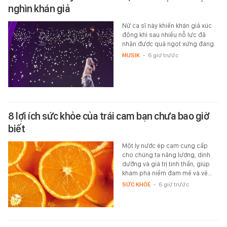
nghìn khán giả
Nữ ca sĩ này khiến khán giả xúc
động khi sau nhiều nỗ lực đã
nhận được quả ngọt xứng đáng.
MUSIK
-
6 giờ trước
8 lợi ích sức khỏe của trái cam bạn chưa bao giờ
biết
Một ly nước ép cam cung cấp
cho chúng ta năng lượng, dinh
dưỡng và giá trị tinh thần, giúp
khám phá niềm đam mê và vẻ…
SỨC KHỎE
-
6 giờ trước