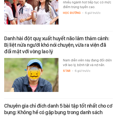
nhiều ngành hot tiếp tục có mức
điểm trúng tuyển cao.
HỌC ĐƯỜNG
-
6 giờ trước
Danh hài đột quỵ xuất huyết não lâm thảm cảnh:
Bị liệt nửa người khó nói chuyện, vừa ra viện đã
đối mặt với vòng lao lý
Nam diễn viên này đang đối diện
với lao lý, bệnh tật và nợ nần.
STAR
-
6 giờ trước
Chuyên gia chỉ đích danh 5 bài tập tốt nhất cho cơ
bụng: Không hề có gập bụng trong danh sách