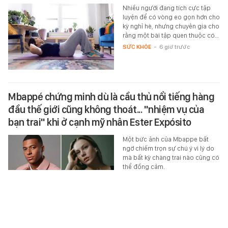
Nhiều người đang tích cực tập
luyện để có vòng eo gọn hơn cho
kỳ nghỉ hè, nhưng chuyên gia cho
rằng một bài tập quen thuộc có…
SỨC KHỎE
-
6 giờ trước
Mbappé chứng minh dù là cầu thủ nổi tiếng hàng
đầu thế giới cũng không thoát... "nhiệm vụ của
bạn trai" khi ở cạnh mỹ nhân Ester Expósito
Một bức ảnh của Mbappe bất
ngờ chiếm trọn sự chú ý vì lý do
mà bất kỳ chàng trai nào cũng có
thể đồng cảm.
SPORT
-
6 giờ trước
Bắt tạm giam Lê Thị Bích Phương và 11 người