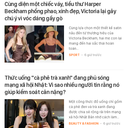
Cùng diện một chiếc váy, tiểu thư Harper
Beckham phổng phao, xinh đẹp, Victoria lại gây
chú ý vì vóc dáng gầy gò
Cùng lựa chọn một thiết kế satin
nâu đến từ thương hiệu của
Victoria Beckham, hai mẹ con lại
mang đến hai sắc thái hoàn
toàn…
SPORT
-
6 giờ trước
Thức uống "cà phê trà xanh" đang phủ sóng
mạng xã hội Nhật: Vì sao nhiều người tin rằng nó
giúp kiểm soát cân nặng?
Một công thức đồ uống chỉ gồm
cà phê đen và trà xanh đang
được chia sẻ rộng rãi trên mạng
xã hội Nhật Bản nhờ cách làm…
BEAUTY & FASHION
-
6 giờ trước