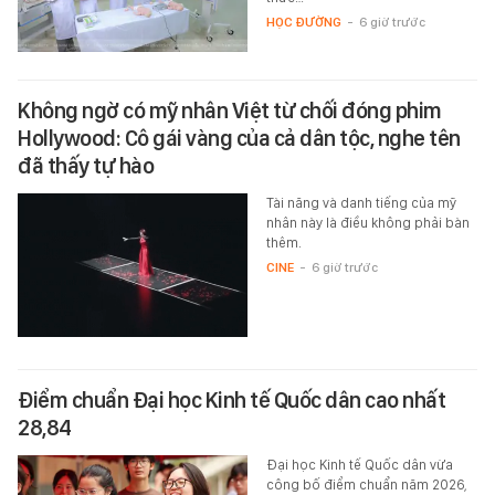
HỌC ĐƯỜNG
-
6 giờ trước
Không ngờ có mỹ nhân Việt từ chối đóng phim
Hollywood: Cô gái vàng của cả dân tộc, nghe tên
đã thấy tự hào
Tài năng và danh tiếng của mỹ
nhân này là điều không phải bàn
thêm.
CINE
-
6 giờ trước
Điểm chuẩn Đại học Kinh tế Quốc dân cao nhất
28,84
Đại học Kinh tế Quốc dân vừa
công bố điểm chuẩn năm 2026,