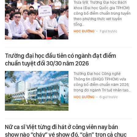
Trưa 9/8, Trường Đại học Bách
khoa (Đại học Quốc gia TPHCM)
công bố điểm chuẩn trúng tuyển
theo phương thức xét tuyển
tổng…
HỌC ĐƯỜNG
-
7 giờ trước
Trường đại học đầu tiên có ngành đạt điểm
chuẩn tuyệt đối 30/30 năm 2026
Trường Đại học Công nghệ
Thông tin (ĐHQG TP.HCM) vừa
công bố điểm chuẩn năm 2026,
trong đó ngành Trí tuệ nhân tạo…
HỌC ĐƯỜNG
-
6 giờ trước
Nữ ca sĩ Việt từng đi hát ở công viên nay bán
show nào “cháy” vé show đó, “cân” trọn cả chục