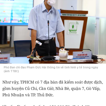
Phó Ban chỉ đạo Phạm Đức Hải thông tin về tình hình y tế trong ngày
(ảnh TTBC)
Như vậy, TPHCM có 7 địa bàn đã kiểm soát được dịch,
gồm huyện Củ Chi, Cần Giờ, Nhà Bè, quận 7, Gò Vấp,
Phú Nhuận và TP. Thủ Đức.