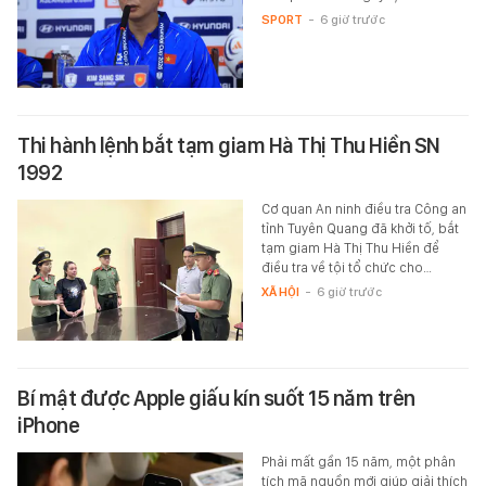
SPORT
-
6 giờ trước
Thi hành lệnh bắt tạm giam Hà Thị Thu Hiền SN
1992
Cơ quan An ninh điều tra Công an
tỉnh Tuyên Quang đã khởi tố, bắt
tạm giam Hà Thị Thu Hiền để
điều tra về tội tổ chức cho…
XÃ HỘI
-
6 giờ trước
Bí mật được Apple giấu kín suốt 15 năm trên
iPhone
Phải mất gần 15 năm, một phân
tích mã nguồn mới giúp giải thích