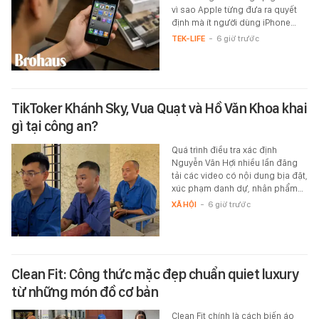
vì sao Apple từng đưa ra quyết
định mà ít người dùng iPhone…
TEK-LIFE
-
6 giờ trước
TikToker Khánh Sky, Vua Quạt và Hồ Văn Khoa khai
gì tại công an?
Quá trình điều tra xác định
Nguyễn Văn Hợi nhiều lần đăng
tải các video có nội dung bịa đặt,
xúc phạm danh dự, nhân phẩm…
XÃ HỘI
-
6 giờ trước
Clean Fit: Công thức mặc đẹp chuẩn quiet luxury
từ những món đồ cơ bản
Clean Fit chính là cách biến áo