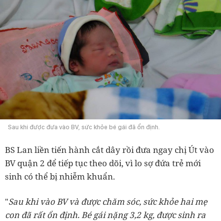
Sau khi được đưa vào BV, sức khỏe bé gái đã ổn định.
BS Lan liền tiến hành cắt dây rồi đưa ngay chị Út vào
BV quận 2 để tiếp tục theo dõi, vì lo sợ đứa trẻ mới
sinh có thể bị nhiễm khuẩn.
"
Sau khi vào BV và được chăm sóc, sức khỏe hai mẹ
con đã rất ổn định. Bé gái nặng 3,2 kg, được sinh ra