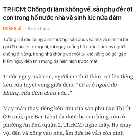
TP.HCM: Chồng đi làm không về, sản phụ đẻ rớt
con trong hố nước nhà vệ sinh lúc nửa đêm
HOÀNG LÊ
9 năm trước
Tưởng chỉ đau bụng bình thường, sản phụ vào nhà vệ sinh thì bé
gái đã chui tọt ra ngoài, rơi ngay xuống hố nước. Lúc này người
chồng đi vắng, trong nhà không có một ai, khả năng bé gái gặp
hiểm nguy đến tính mạng đã hiển hiện trước mắt…
Trước nguy mất con, người mẹ thất thần, cất lên tiếng
kêu cứu tuyệt vọng giữa đêm: "
Có ai ở ngoài đó
không, cứu dùm cháu với…".
May mắn thay, tiếng kêu cứu của sản phụ Cao Thị Út
(26 tuổi, quê Bạc Liêu) đã được bà con hàng xóm ở
phường An Phú (quận 2, TP.HCM) nghe thấy. Họ chạy
vội đến và xông vào nhà, ẵm đứa bé vẫn còn dính