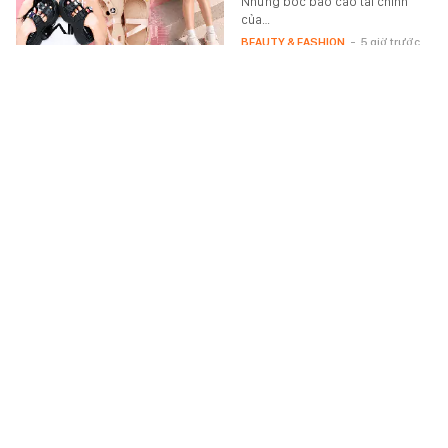
Nhưng bóc báo cáo tài chính
của…
BEAUTY & FASHION
-
5 giờ trước
Sau ngày 31/8, một ngân hàng có thể từ chối giao
dịch rút/chuyển tiền online của khách hàng trong
trường hợp sau
Một ngân hàng có thông báo
quan trọng liên quan đến các
giao dịch rút/chuyển tiền của
khách hàng.
MONEY.14
-
5 giờ trước
Mẫu điện thoại Samsung "ít được quảng cáo"
nhưng lại rất đáng mua với người Việt lúc này