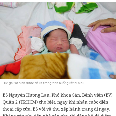
Bé gái sơ sinh được đẻ ra trong tình huống rất hi hữu.
BS Nguyễn Hương Lan, Phó khoa Sản, Bệnh viện (BV)
Quận 2 (TP.HCM) cho biết, ngay khi nhận cuộc điện
thoại cấp cứu, BS vội vã thu xếp hành trang đi ngay.
Khi xe cấp cứu đến nhà sản phụ thì đồng hồ đã điểm