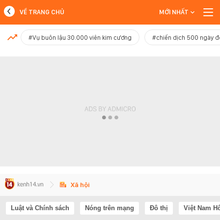
VỀ TRANG CHỦ
MỚI NHẤT
MỚI NHẤT
#Vụ buôn lậu 30.000 viên kim cương
#chiến dịch 500 ngày 
Xem thêm
Xã hội
Luật và Chính sách
Nóng trên mạng
Đô thị
Việt Nam H