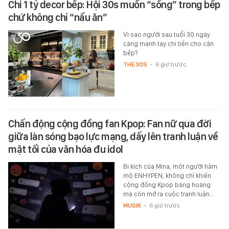
Chi 1 tỷ decor bếp: Hội 30s muốn “sống” trong bếp
chứ không chỉ “nấu ăn”
Vì sao người sau tuổi 30 ngày
càng mạnh tay chi tiền cho căn
bếp?
THE 30S
-
6 giờ trước
Chấn động cộng đồng fan Kpop: Fan nữ qua đời
giữa làn sóng bạo lực mạng, dấy lên tranh luận về
mặt tối của văn hóa đu idol
Bi kịch của Mina, một người hâm
mộ ENHYPEN, không chỉ khiến
cộng đồng Kpop bàng hoàng
mà còn mở ra cuộc tranh luận…
MUSIK
-
6 giờ trước