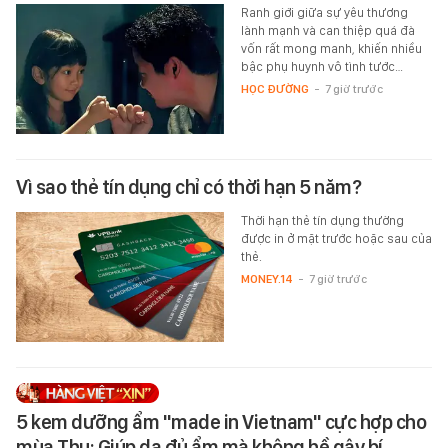
Ranh giới giữa sự yêu thương
lành mạnh và can thiệp quá đà
vốn rất mong manh, khiến nhiều
bậc phụ huynh vô tình tước…
HỌC ĐƯỜNG
-
7 giờ trước
Vì sao thẻ tín dụng chỉ có thời hạn 5 năm?
Thời hạn thẻ tín dụng thường
được in ở mặt trước hoặc sau của
thẻ.
MONEY.14
-
7 giờ trước
5 kem dưỡng ẩm "made in Vietnam" cực hợp cho
mùa Thu: Giúp da đủ ẩm mà không hề gây bí