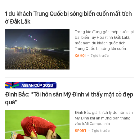
1 du khách Trung Quốc bị sóng biển cuốn mất tích
ở Đắk Lắk
Trong lúc đứng gần mép nước tại
bãi biển Tuy Hòa (tỉnh Đắk Lắk),
một nam du khách quốc tịch
Trung Quốc bị sóng lớn cuốn…
XÃ HỘI
-
7 giờ trước
Đình Bắc: "Tôi hôn sân Mỹ Đình vì thấy mặt cỏ đẹp
quá"
Đình Bắc giải thích lý do hôn sân
Mỹ Đình khi ăn mừng bàn thắng
vào lưới Campuchia.
SPORT
-
7 giờ trước