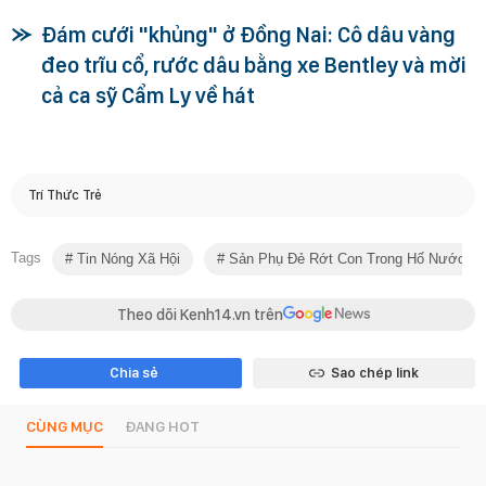
Đám cưới "khủng" ở Đồng Nai: Cô dâu vàng
đeo trĩu cổ, rước dâu bằng xe Bentley và mời
cả ca sỹ Cẩm Ly về hát
Trí Thức Trẻ
Tags
Tin Nóng Xã Hội
Sản Phụ Đẻ Rớt Con Trong Hố Nước
Theo dõi Kenh14.vn trên
Chia sẻ
Sao chép link
CÙNG MỤC
ĐANG HOT