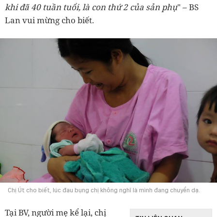
khi đã 40 tuần tuổi, là con thứ 2 của sản phụ
" – BS
Lan vui mừng cho biết.
Chị Út cho biết, lúc đau bụng chị không nghĩ là mình đang chuyển dạ.
Tại BV, người mẹ kể lại, chị