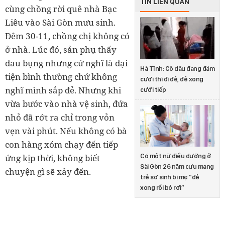
TIN LIÊN QUAN
cùng chồng rời quê nhà Bạc
Liêu vào Sài Gòn mưu sinh.
Đêm 30-11, chồng chị không có
ở nhà. Lúc đó, sản phụ thấy
đau bụng nhưng cứ nghĩ là đại
Hà Tĩnh: Cô dâu đang đám
tiện bình thường chứ không
cưới thì đi đẻ, đẻ xong
nghĩ mình sắp đẻ. Nhưng khi
cưới tiếp
vừa bước vào nhà vệ sinh, đứa
nhỏ đã rớt ra chỉ trong vỏn
vẹn vài phút. Nếu không có bà
con hàng xóm chạy đến tiếp
Có một nữ điều dưỡng ở
ứng kịp thời, không biết
Sài Gòn 26 năm cưu mang
chuyện gì sẽ xảy đến.
trẻ sơ sinh bị mẹ “đẻ
xong rồi bỏ rơi”