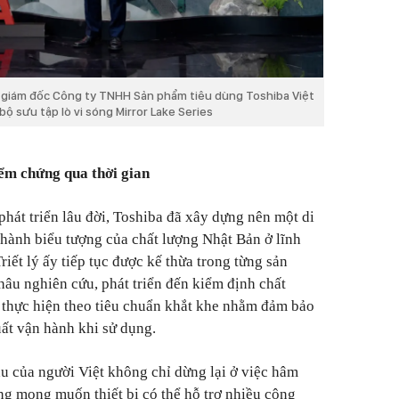
 giám đốc Công ty TNHH Sản phẩm tiêu dùng Toshiba Việt
ộ sưu tập lò vi sóng Mirror Lake Series
ểm chứng qua thời gian
 phát triển lâu đời, Toshiba đã xây dựng nên một di
thành biểu tượng của chất lượng Nhật Bản ở lĩnh
riết lý ấy tiếp tục được kế thừa trong từng sản
hâu nghiên cứu, phát triển đến kiểm định chất
 thực hiện theo tiêu chuẩn khắt khe nhằm đảm bảo
uất vận hành khi sử dụng.
u của người Việt không chỉ dừng lại ở việc hâm
g mong muốn thiết bị có thể hỗ trợ nhiều công