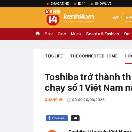
EMAGAZINE
ID.14
SHOWLIVE
W
Star
Ciné
Musik
Beauty & Fashion
Đời
TEK-LIFE
THE CONNECTED HOME
HO
Toshiba trở thành th
chạy số 1 Việt Nam 
QUANG VŨ,
08:00 30/06/2026
Chia sẻ
Toshiba Lifestyle Việt Nam c