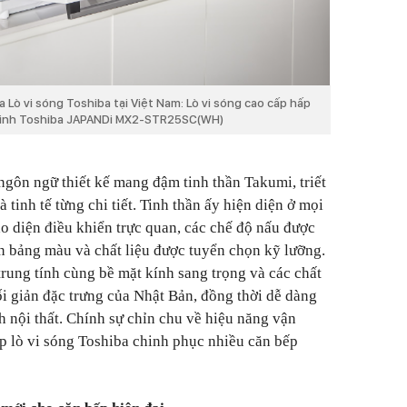
Lò vi sóng Toshiba tại Việt Nam: Lò vi sóng cao cấp hấp
inh Toshiba JAPANDi MX2-STR25SC(WH)
gôn ngữ thiết kế mang đậm tinh thần Takumi, triết
à tinh tế từng chi tiết. Tinh thần ấy hiện diện ở mọi
ao diện điều khiển trực quan, các chế độ nấu được
ến bảng màu và chất liệu được tuyển chọn kỹ lưỡng.
trung tính cùng bề mặt kính sang trọng và các chất
ối giản đặc trưng của Nhật Bản, đồng thời dễ dàng
 nội thất. Chính sự chỉn chu về hiệu năng vận
úp lò vi sóng Toshiba chinh phục nhiều căn bếp