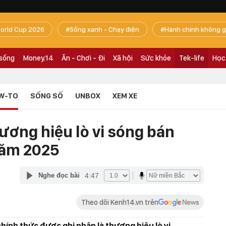
orld Cup 2026
Sống xanh - Chạy điện
Hành chính không g
 sống
Money.14
Ăn - Chơi - Đi
Xã hội
Sức khỏe
Tek-life
Học
W-TO
SỐNG SỐ
UNBOX
XEM XE
ương hiệu lò vi sóng bán
năm 2025
4:47
Nghe đọc bài
Theo dõi Kenh14.vn trên
hính thức được ghi nhận là thương hiệu lò vi