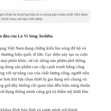
ghi nhận là thương hiệu lò vi sóng bán chạy nhất Việt Nam
2025 theo dữ liệu GfK (NIQ).
n đầu của Lò Vi Sóng Toshiba
 dụng Việt Nam đang chứng kiến làn sóng đổ bộ và
 thương hiệu quốc tế lớn. Cục diện này tạo ra cuộc
ở mọi phân khúc, từ các dòng sản phẩm phổ thông
ững dòng sản phẩm cao cấp cạnh tranh bằng công
ng với sự nâng cao của chất lượng sống, người tiêu
e hơn khi lựa chọn thiết bị gia dụng nói chung và
àng giờ đây không chỉ quan tâm đến hiệu năng thuần
 sử dụng thông minh cùng giá trị thẩm mỹ khắt khe
 khẳng định bản lĩnh và vươn mình trở thành