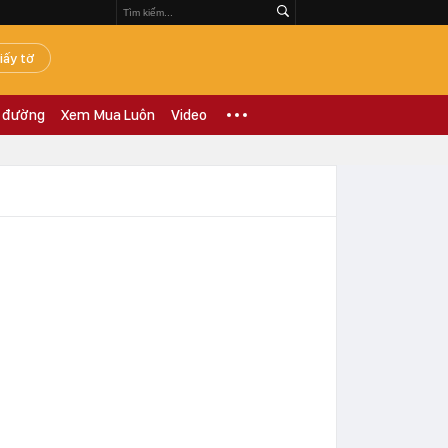
iấy tờ
 đường
Xem Mua Luôn
Video