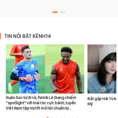
TIN NỔI BẬT KÊNH14
Xuân Son tươi rói, Patrik Lê Giang chiếm
Bắt gặp Hải Tú k
"spotlight" với mái tóc cực bảnh, tuyển
Mỹ
Việt Nam tập mướt mồ hôi chuẩn bị…