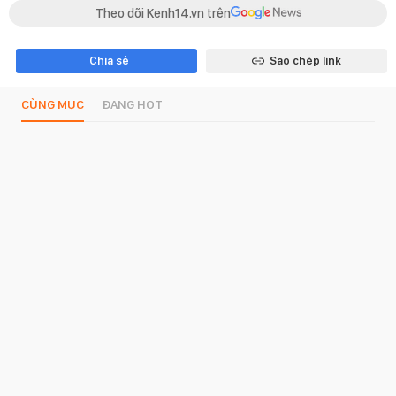
Theo dõi Kenh14.vn trên
Chia sẻ
Sao chép link
CÙNG MỤC
ĐANG HOT