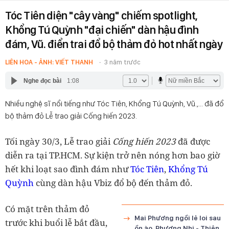
Tóc Tiên diện "cây vàng" chiếm spotlight,
Khổng Tú Quỳnh "đại chiến" dàn hậu đình
đám, Vũ. điển trai đổ bộ thảm đỏ hot nhất ngày
LIÊN HOA - ẢNH: VIẾT THANH
3 năm trước
Nghe đọc bài
1:08
Nhiều nghệ sĩ nổi tiếng như Tóc Tiên, Khổng Tú Quỳnh, Vũ.,... đã đổ
bộ thảm đỏ Lễ trao giải Cống hiến 2023.
Tối ngày 30/3, Lễ trao giải
Cống hiến 2023
đã được
diễn ra tại TP.HCM. Sự kiện trở nên nóng hơn bao giờ
hết khi loạt sao đình đám như
Tóc Tiên
,
Khổng Tú
Quỳnh
cùng dàn hậu Vbiz đổ bộ đến thảm đỏ.
Có mặt trên thảm đỏ
Mai Phương ngồi lẻ loi sau
trước khi buổi lễ bắt đầu,
ồn ào, Phương Nhi - Thiên