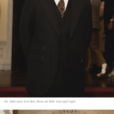
Vũ. diện vest lịch lãm, khoe vẻ điển trai ngời ngời