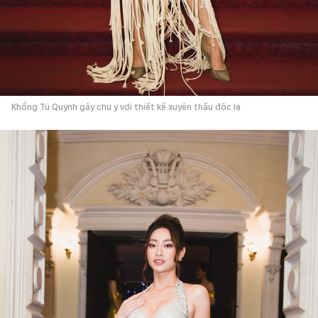
Khổng Tú Quỳnh gây chú ý với thiết kế xuyên thấu độc lạ