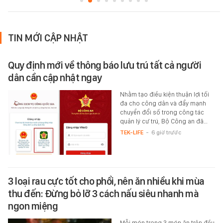
TIN MỚI CẬP NHẬT
Quy định mới về thông báo lưu trú tất cả người
dân cần cập nhật ngay
Nhằm tạo điều kiện thuận lợi tối
đa cho công dân và đẩy mạnh
chuyển đổi số trong công tác
quản lý cư trú, Bộ Công an đã…
TEK-LIFE
-
6 giờ trước
3 loại rau cực tốt cho phổi, nên ăn nhiều khi mùa
thu đến: Đừng bỏ lỡ 3 cách nấu siêu nhanh mà
ngon miệng
Mỗi món trong 3 món ăn trên đều