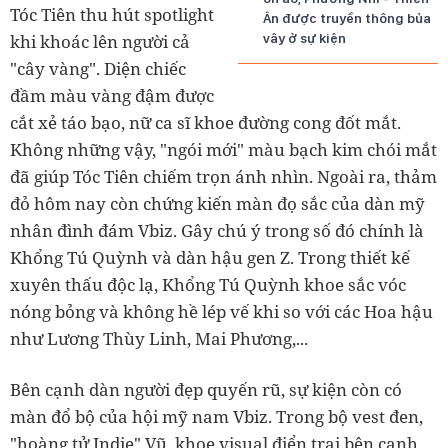
Tóc Tiên thu hút spotlight
Ân được truyền thông bủa
khi khoác lên người cả
vây ở sự kiện
"cây vàng". Diện chiếc
đầm màu vàng đậm được
cắt xẻ táo bạo, nữ ca sĩ khoe đường cong đốt mắt.
Không những vậy, "ngói mới" màu bạch kim chói mắt
đã giúp Tóc Tiên chiếm trọn ánh nhìn. Ngoài ra, thảm
đỏ hôm nay còn chứng kiến màn đọ sắc của dàn mỹ
nhân đình đám Vbiz. Gây chú ý trong số đó chính là
Khổng Tú Quỳnh và dàn hậu gen Z. Trong thiết kế
xuyên thấu độc lạ, Khổng Tú Quỳnh khoe sắc vóc
nóng bỏng và không hề lép vế khi so với các Hoa hậu
như Lương Thùy Linh, Mai Phương,...
Bên cạnh dàn người đẹp quyến rũ, sự kiện còn có
màn đổ bộ của hội mỹ nam Vbiz. Trong bộ vest đen,
"hoàng tử Indie" Vũ. khoe visual điển trai bên cạnh