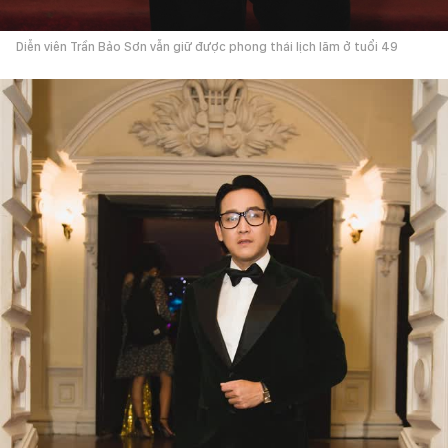
Diễn viên Trần Bảo Sơn vẫn giữ được phong thái lịch lãm ở tuổi 49