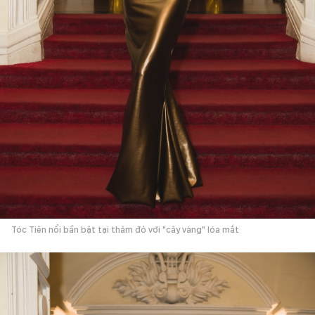
Tóc Tiên nổi bần bật tại thảm đỏ với "cây vàng" lóa mắt