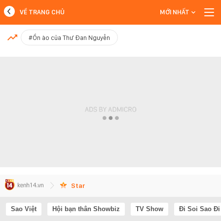
VỀ TRANG CHỦ
MỚI NHẤT
MỚI NHẤT
#Ồn ào của Thư Đan Nguyễn
Xem thêm
Star
Sao Việt
Hội bạn thân Showbiz
TV Show
Đi Soi Sao Đi