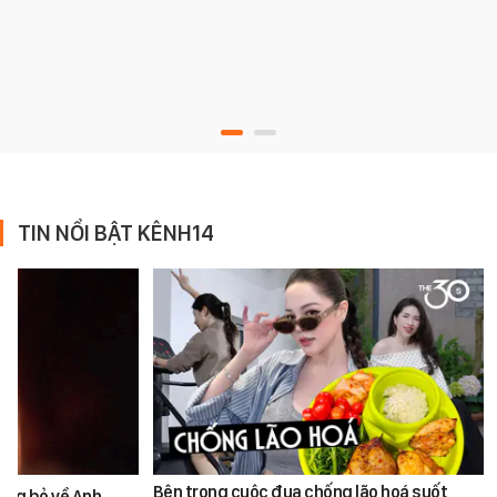
TIN NỔI BẬT KÊNH14
Bên trong cuộc đua chống lão hoá suốt
ùng bỏ về Anh