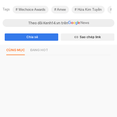
Tags
Wechoice Awards
Amee
Hứa Kim Tuyền
Lă
Theo dõi Kenh14.vn trên
Chia sẻ
Sao chép link
CÙNG MỤC
ĐANG HOT