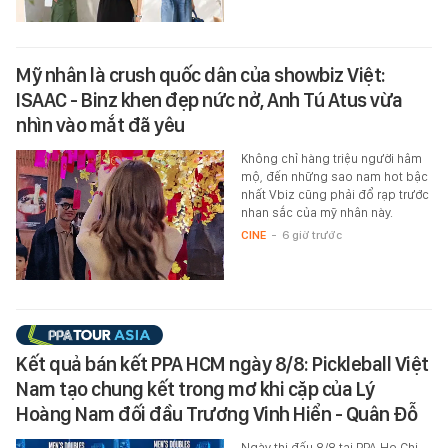
Mỹ nhân là crush quốc dân của showbiz Việt:
ISAAC - Binz khen đẹp nức nở, Anh Tú Atus vừa
nhìn vào mắt đã yêu
Không chỉ hàng triệu người hâm
mộ, đến những sao nam hot bậc
nhất Vbiz cũng phải đổ rạp trước
nhan sắc của mỹ nhân này.
CINE
-
6 giờ trước
Kết quả bán kết PPA HCM ngày 8/8: Pickleball Việt
Nam tạo chung kết trong mơ khi cặp của Lý
Hoàng Nam đối đầu Trương Vinh Hiển - Quân Đỗ
Ngày thi đấu 8/8 tại PPA Ho Chi