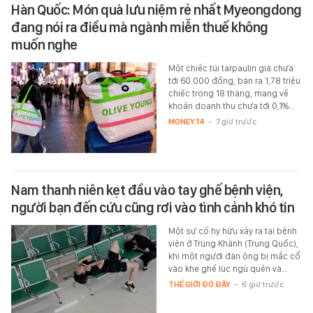
Hàn Quốc: Món quà lưu niệm rẻ nhất Myeongdong
đang nói ra điều mà ngành miễn thuế không
muốn nghe
Một chiếc túi tarpaulin giá chưa
tới 60.000 đồng, bán ra 1,78 triệu
chiếc trong 18 tháng, mang về
khoản doanh thu chưa tới 0,1%…
MONEY.14
-
7 giờ trước
Nam thanh niên kẹt đầu vào tay ghế bệnh viện,
người bạn đến cứu cũng rơi vào tình cảnh khó tin
Một sự cố hy hữu xảy ra tại bệnh
viện ở Trùng Khánh (Trung Quốc),
khi một người đàn ông bị mắc cổ
vào khe ghế lúc ngủ quên và…
THẾ GIỚI ĐÓ ĐÂY
-
6 giờ trước