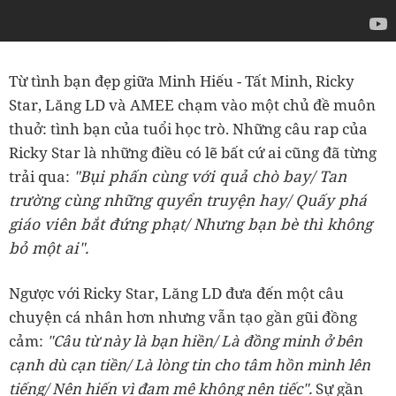
Từ tình bạn đẹp giữa Minh Hiếu - Tất Minh, Ricky
Star, Lăng LD và AMEE chạm vào một chủ đề muôn
thuở: tình bạn của tuổi học trò. Những câu rap của
Ricky Star là những điều có lẽ bất cứ ai cũng đã từng
"Bụi phấn cùng với quả chò bay/ Tan
trải qua:
trường cùng những quyển truyện hay/ Quấy phá
giáo viên bắt đứng phạt/ Nhưng bạn bè thì không
bỏ một ai".
Ngược với Ricky Star, Lăng LD đưa đến một câu
chuyện cá nhân hơn nhưng vẫn tạo gần gũi đồng
cảm:
"Câu từ này là bạn hiền/ Là đồng minh ở bên
cạnh dù cạn tiền/ Là lòng tin cho tâm hồn mình lên
tiếng/ Nên hiến vì đam mê không nên tiếc".
Sự gần