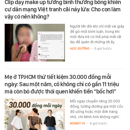
Clip dạy make up tưởng bình thường bỗng khiến
cư dân mạng Việt tranh cãi nảy lửa: Cho con làm
vậy có nên không?
Người lớn đôi khi chỉ mất vài giây
để gõ một bình luận, trong khi
một đứa trẻ có thể phải mất rất
lâu để quên đi những lời ấy.
HỌC ĐƯỜNG
-
6 giờ trước
Mẹ ở TP.HCM thử tiết kiệm 30.000 đồng mỗi
ngày: Sau một năm, cô không chỉ có gần 11 triệu
mà còn bỏ được thói quen khiến tiền “bốc hơi”
Mỗi ngày chuyển riêng 30.000
đồng, tương đương giá một cốc
đồ uống hoặc một đơn hàng
nhỏ, chị Minh Anh không nghĩ…
MONEY.14
-
6 giờ trước