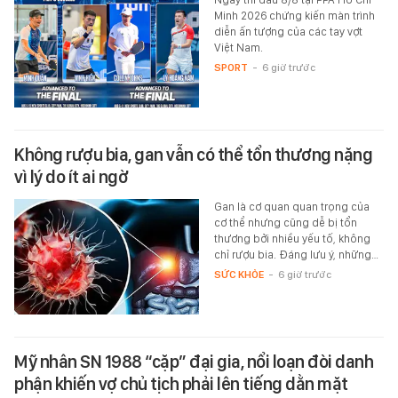
Minh 2026 chứng kiến màn trình
diễn ấn tượng của các tay vợt
Việt Nam.
SPORT
-
6 giờ trước
Không rượu bia, gan vẫn có thể tổn thương nặng
vì lý do ít ai ngờ
Gan là cơ quan quan trọng của
cơ thể nhưng cũng dễ bị tổn
thương bởi nhiều yếu tố, không
chỉ rượu bia. Đáng lưu ý, những…
SỨC KHỎE
-
6 giờ trước
Mỹ nhân SN 1988 “cặp” đại gia, nổi loạn đòi danh
phận khiến vợ chủ tịch phải lên tiếng dằn mặt