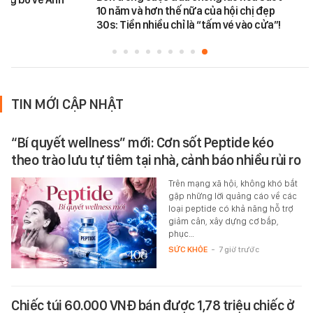
10 năm và hơn thế nữa của hội chị đẹp
30s: Tiền nhiều chỉ là “tấm vé vào cửa”!
TIN MỚI CẬP NHẬT
“Bí quyết wellness” mới: Cơn sốt Peptide kéo
theo trào lưu tự tiêm tại nhà, cảnh báo nhiều rủi ro
Trên mạng xã hội, không khó bắt
gặp những lời quảng cáo về các
loại peptide có khả năng hỗ trợ
giảm cân, xây dựng cơ bắp,
phục…
SỨC KHỎE
-
7 giờ trước
Chiếc túi 60.000 VNĐ bán được 1,78 triệu chiếc ở