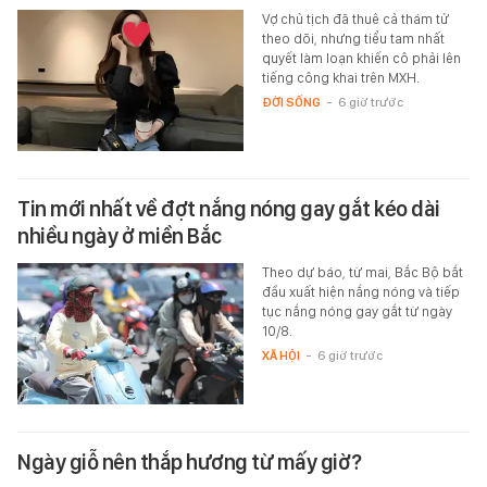
Vợ chủ tịch đã thuê cả thám tử
theo dõi, nhưng tiểu tam nhất
quyết làm loạn khiến cô phải lên
tiếng công khai trên MXH.
ĐỜI SỐNG
-
6 giờ trước
Tin mới nhất về đợt nắng nóng gay gắt kéo dài
nhiều ngày ở miền Bắc
Theo dự báo, từ mai, Bắc Bộ bắt
đầu xuất hiện nắng nóng và tiếp
tục nắng nóng gay gắt từ ngày
10/8.
XÃ HỘI
-
6 giờ trước
Ngày giỗ nên thắp hương từ mấy giờ?