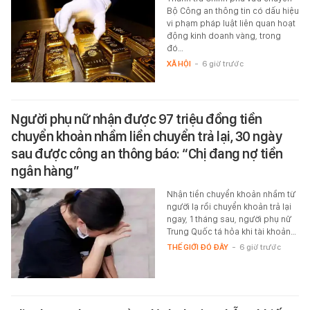
Bộ Công an thông tin có dấu hiệu
vi phạm pháp luật liên quan hoạt
động kinh doanh vàng, trong
đó…
XÃ HỘI
-
6 giờ trước
Người phụ nữ nhận được 97 triệu đồng tiền
chuyển khoản nhầm liền chuyển trả lại, 30 ngày
sau được công an thông báo: “Chị đang nợ tiền
ngân hàng”
Nhận tiền chuyển khoản nhầm từ
người lạ rồi chuyển khoản trả lại
ngay, 1 tháng sau, người phụ nữ
Trung Quốc tá hỏa khi tài khoản…
THẾ GIỚI ĐÓ ĐÂY
-
6 giờ trước