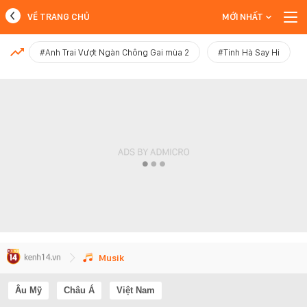
VỀ TRANG CHỦ
MỚI NHẤT
MỚI NHẤT
#Anh Trai Vượt Ngàn Chông Gai mùa 2
#Tinh Hà Say Hi
Xem thêm
Musik
Âu Mỹ
Châu Á
Việt Nam