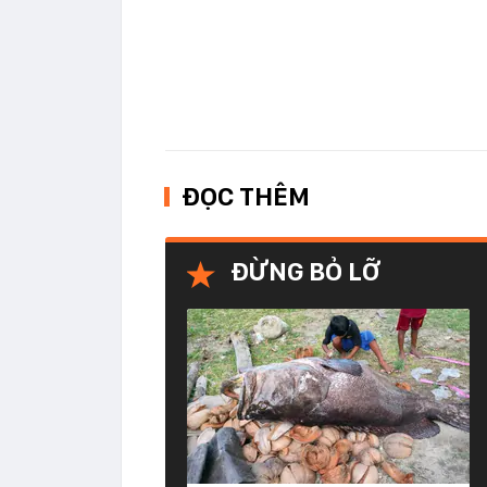
ĐỌC THÊM
ĐỪNG BỎ LỠ