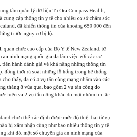
ung tâm quản lý dữ liệu Tu Ora Compass Health,
à cung cấp thông tin y tế cho nhiều cơ sở chăm sóc
ealand, đã khiến thông tin của khoảng 650.000 đến
đứng trước nguy cơ bị lộ.
d, quan chức cao cấp của Bộ Y tế New Zealand, từ
m an ninh mạng quốc gia đã làm việc với các cơ
, tiến hành đánh giá về khả năng những thông tin
p, đồng thời rà soát những lỗ hổng trong hệ thống
a cho thấy, đã có 4 vụ tấn công mạng nhằm vào các
ong tháng 8 vừa qua, bao gồm 2 vụ tấn công do
ực hiện và 2 vụ tấn công khác do một nhóm tin tặc
land chưa thể xác định được mức độ thiệt hại từ vụ
nào bị xâm nhập cũng như bao nhiêu thông tin y tế
ong khi đó, một số chuyên gia an ninh mạng của