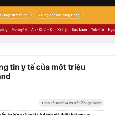
áy bay rơi ở ấn độ
Xung đột tại Trung Đông
 sống
Money.14
Ăn - Chơi - Đi
Xã hội
Sức khỏe
Tek-life
Học
g tin y tế của một triệu
and
Theo dõi Kenh14.vn trên
ẩn trương rà soát và đánh giá thiệt hại sau vụ