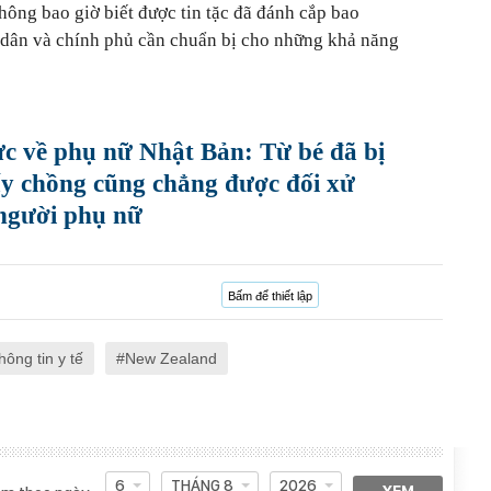
hông bao giờ biết được tin tặc đã đánh cắp bao
i dân và chính phủ cần chuẩn bị cho những khả năng
ực về phụ nữ Nhật Bản: Từ bé đã bị
lấy chồng cũng chẳng được đối xử
người phụ nữ
Bấm để thiết lập
hông tin y tế
New Zealand
6
THÁNG 8
2026
XEM