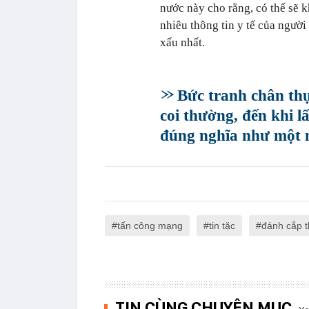
nước này cho rằng, có thể sẽ k
nhiêu thông tin y tế của ngườ
xấu nhất.
Bức tranh chân th
coi thường, đến khi 
đúng nghĩa như một 
tấn công mạng
tin tặc
đánh cắp t
TIN CÙNG CHUYÊN MỤC