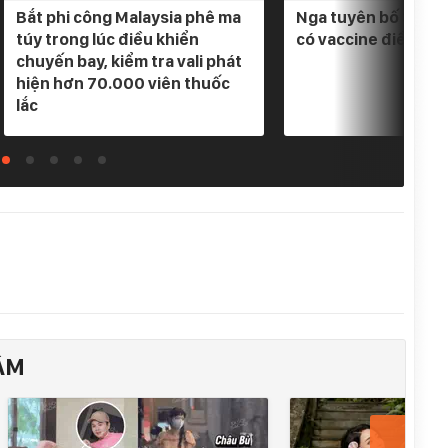
Bắt phi công Malaysia phê ma
Nga tuyên bố 3 loại
túy trong lúc điều khiển
có vaccine điều trị
chuyến bay, kiểm tra vali phát
hiện hơn 70.000 viên thuốc
lắc
ÂM