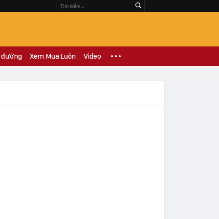
 đường
Xem Mua Luôn
Video