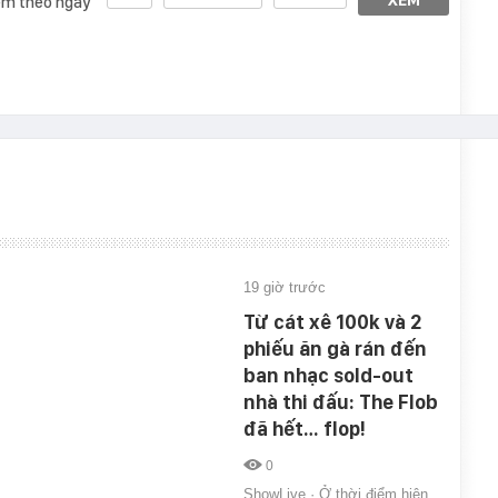
m theo ngày
19 giờ trước
Từ cát xê 100k và 2
phiếu ăn gà rán đến
ban nhạc sold-out
nhà thi đấu: The Flob
đã hết… flop!
0
ShowLive · Ở thời điểm hiện