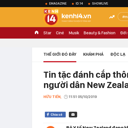
EMAGAZINE
ID.14
SHOWLIVE
m
Star
Ciné
Musik
Beauty & Fashion
Đời
THẾ GIỚI ĐÓ ĐÂY
KHÁM PHÁ
ĐỘC LẠ
Tin tặc đánh cắp thôn
người dân New Zeal
HỮU TIẾN,
11:51 05/10/2019
Chia sẻ
Bộ Y tế New Zealand đang kh