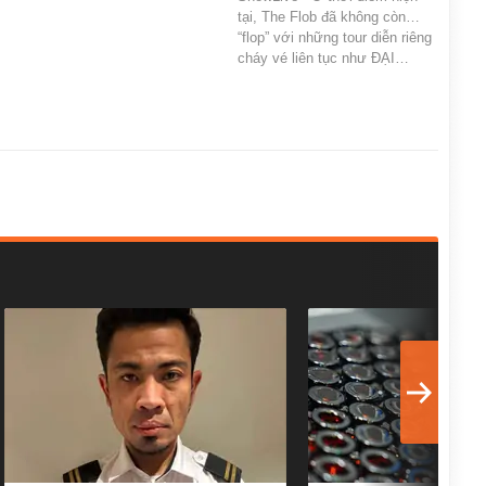
tại, The Flob đã không còn…
“flop” với những tour diễn riêng
cháy vé liên tục như ĐẠI…