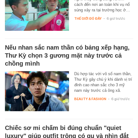
cách đến nơi an toàn khi vụ nổ
súng xảy ra tại trường học ở…
THẾ GIỚI ĐÓ ĐÂY
-
6 giờ trước
Nếu nhan sắc nam thần có bảng xếp hạng,
Thư Kỳ chọn 3 gương mặt này trước cả
chồng mình
Dù hợp tác với vô số nam thần,
Thư Kỳ gây chú ý khi dành vị trí
đỉnh cao nhan sắc cho 3 mỹ
nam này trước cả ông xã.
BEAUTY & FASHION
-
6 giờ trước
Chiếc sơ mi chấm bi đúng chuẩn "quiet
luxury" giúp outfit trông có gu và nhìn đắt