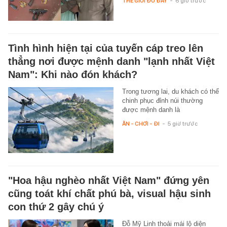
THẾ GIỚI ĐÓ ĐÂY
-
6 giờ trước
Tình hình hiện tại của tuyến cáp treo lên
thẳng nơi được mệnh danh "lạnh nhất Việt
Nam": Khi nào đón khách?
Trong tương lai, du khách có thể
chinh phục đỉnh núi thường
được mệnh danh là
ĂN - CHƠI - ĐI
-
5 giờ trước
"Hoa hậu nghèo nhất Việt Nam" đứng yên
cũng toát khí chất phú bà, visual hậu sinh
con thứ 2 gây chú ý
Đỗ Mỹ Linh thoải mái lộ diện