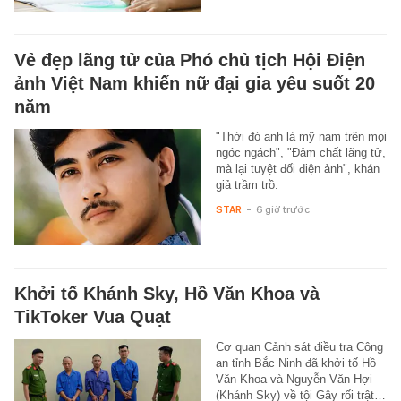
Vẻ đẹp lãng tử của Phó chủ tịch Hội Điện
ảnh Việt Nam khiến nữ đại gia yêu suốt 20
năm
"Thời đó anh là mỹ nam trên mọi
ngóc ngách", "Đậm chất lãng tử,
mà lại tuyệt đối điện ảnh", khán
giả trầm trồ.
STAR
-
6 giờ trước
Khởi tố Khánh Sky, Hồ Văn Khoa và
TikToker Vua Quạt
Cơ quan Cảnh sát điều tra Công
an tỉnh Bắc Ninh đã khởi tố Hồ
Văn Khoa và Nguyễn Văn Hợi
(Khánh Sky) về tội Gây rối trật…