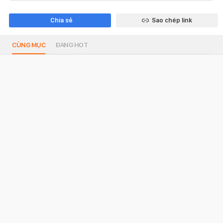
Chia sẻ
Sao chép link
CÙNG MỤC
ĐANG HOT