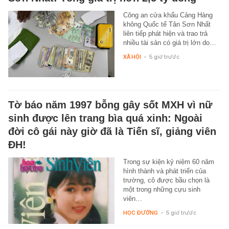
Công an cửa khẩu Cảng Hàng
không Quốc tế Tân Sơn Nhất
liên tiếp phát hiện và trao trả
nhiều tài sản có giá trị lớn do…
XÃ HỘI
-
5 giờ trước
Tờ báo năm 1997 bỗng gây sốt MXH vì nữ
sinh được lên trang bìa quá xinh: Ngoài
đời cô gái này giờ đã là Tiến sĩ, giảng viên
ĐH!
Trong sự kiện kỷ niệm 60 năm
hình thành và phát triển của
trường, cô được bầu chọn là
một trong những cựu sinh
viên…
HỌC ĐƯỜNG
-
5 giờ trước