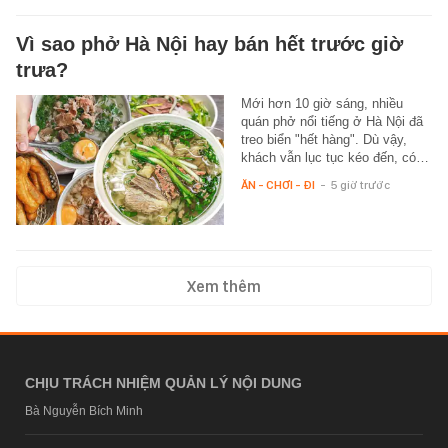
Vì sao phở Hà Nội hay bán hết trước giờ
trưa?
Mới hơn 10 giờ sáng, nhiều
quán phở nổi tiếng ở Hà Nội đã
treo biển "hết hàng". Dù vậy,
khách vẫn lục tục kéo đến, có…
ĂN - CHƠI - ĐI
-
5 giờ trước
Xem thêm
CHỊU TRÁCH NHIỆM QUẢN LÝ NỘI DUNG
Bà Nguyễn Bích Minh