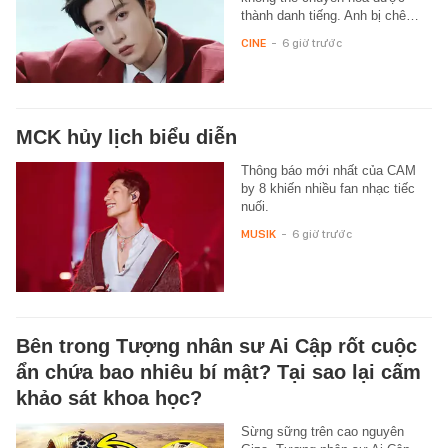
thành danh tiếng. Anh bị chê…
CINE
-
6 giờ trước
MCK hủy lịch biểu diễn
Thông báo mới nhất của CAM
by 8 khiến nhiều fan nhạc tiếc
nuối.
MUSIK
-
6 giờ trước
Bên trong Tượng nhân sư Ai Cập rốt cuộc
ẩn chứa bao nhiêu bí mật? Tại sao lại cấm
khảo sát khoa học?
Sừng sững trên cao nguyên