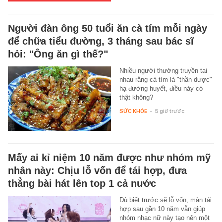
Người đàn ông 50 tuổi ăn cà tím mỗi ngày
để chữa tiểu đường, 3 tháng sau bác sĩ
hỏi: "Ông ăn gì thế?"
Nhiều người thường truyền tai
nhau rằng cà tím là "thần dược"
hạ đường huyết, điều này có
thật không?
SỨC KHỎE
-
5 giờ trước
Mấy ai kỉ niệm 10 năm được như nhóm mỹ
nhân này: Chịu lỗ vốn để tái hợp, đưa
thẳng bài hát lên top 1 cả nước
Dù biết trước sẽ lỗ vốn, màn tái
hợp sau gần 10 năm vẫn giúp
nhóm nhạc nữ này tạo nên một