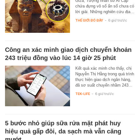
Giza, Tượng nhân sư Ai Cập
chứa đựng vô số ẩn số chưa có
lời giải. Những nghiên cứu địa…
THẾ GIỚI ĐÓ ĐÂY
-
6 giờ trước
Công an xác minh giao dịch chuyển khoản
243 triệu đồng vào lúc 14 giờ 25 phút
Kết quả xác minh cho thấy, chị
Nguyễn Thị Hằng trong quá trình
thực hiện giao dịch ngân hàng,
đã sơ suất chuyển nhầm 243…
TEK-LIFE
-
6 giờ trước
5 bước nhỏ giúp sữa rửa mặt phát huy
hiệu quả gấp đôi, da sạch mà vẫn căng
mướt