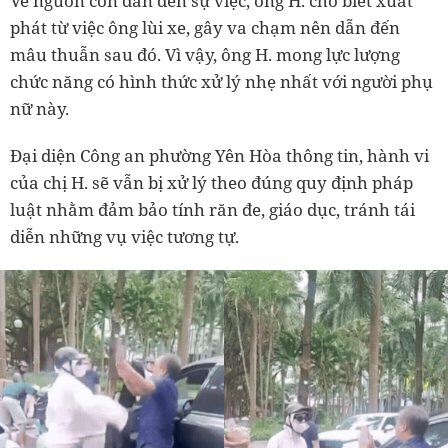
Về nguồn cơn dẫn đến sự việc, ông H. cho biết xuất
phát từ việc ông lùi xe, gây va chạm nên dẫn đến
mâu thuẫn sau đó. Vì vậy, ông H. mong lực lượng
chức năng có hình thức xử lý nhẹ nhất với người phụ
nữ này.
Đại diện Công an phường Yên Hòa thông tin, hành vi
của chị H. sẽ vẫn bị xử lý theo đúng quy định pháp
luật nhằm đảm bảo tính răn đe, giáo dục, tránh tái
diễn những vụ việc tương tự.