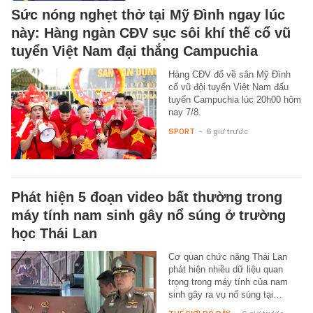
Sức nóng nghẹt thở tại Mỹ Đình ngay lúc
này: Hàng ngàn CĐV sục sôi khí thế cổ vũ
tuyển Việt Nam đại thắng Campuchia
Hàng CĐV đổ về sân Mỹ Đình
cổ vũ đội tuyển Việt Nam đấu
tuyển Campuchia lúc 20h00 hôm
nay 7/8.
SPORT
-
6 giờ trước
Phát hiện 5 đoạn video bất thường trong
máy tính nam sinh gây nổ súng ở trường
học Thái Lan
Cơ quan chức năng Thái Lan
phát hiện nhiều dữ liệu quan
trọng trong máy tính của nam
sinh gây ra vụ nổ súng tại…