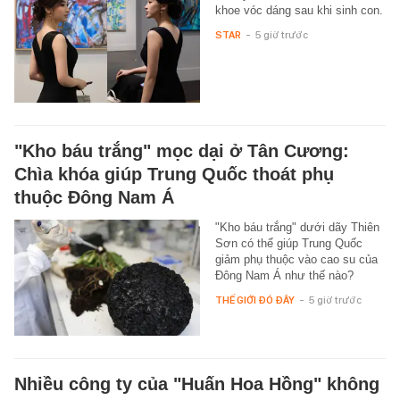
khoe vóc dáng sau khi sinh con.
STAR
-
5 giờ trước
"Kho báu trắng" mọc dại ở Tân Cương:
Chìa khóa giúp Trung Quốc thoát phụ
thuộc Đông Nam Á
"Kho báu trắng" dưới dãy Thiên
Sơn có thể giúp Trung Quốc
giảm phụ thuộc vào cao su của
Đông Nam Á như thế nào?
THẾ GIỚI ĐÓ ĐÂY
-
5 giờ trước
Nhiều công ty của "Huấn Hoa Hồng" không