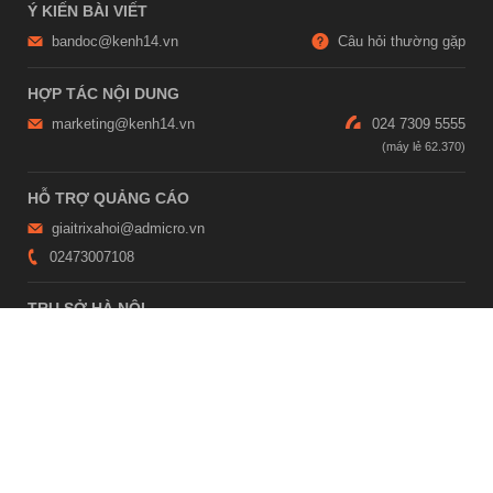
Ý KIẾN BÀI VIẾT
bandoc@kenh14.vn
Câu hỏi thường gặp
HỢP TÁC NỘI DUNG
marketing@kenh14.vn
024 7309 5555
HỖ TRỢ QUẢNG CÁO
giaitrixahoi@admicro.vn
02473007108
TRỤ SỞ HÀ NỘI
Tầng 21, Tòa nhà Center Building, Hapulico Complex, Số 01, phố
Nguyễn Huy Tưởng, phường Thanh Xuân, thành phố Hà Nội
TRỤ SỞ TP.HỒ CHÍ MINH
Tầng 4, Tòa nhà 123, số 127 Võ Văn Tần, Phường Xuân Hòa, TPHCM
Giấy phép thiết lập trang thông tin điện tử tổng hợp trên mạng số