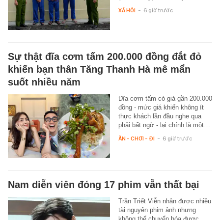
XÃ HỘI
-
6 giờ trước
Sự thật đĩa cơm tấm 200.000 đồng đắt đỏ
khiến bạn thân Tăng Thanh Hà mê mẩn
suốt nhiều năm
Đĩa cơm tấm có giá gần 200.000
đồng - mức giá khiến không ít
thực khách lần đầu nghe qua
phải bất ngờ - lại chính là một…
ĂN - CHƠI - ĐI
-
6 giờ trước
Nam diễn viên đóng 17 phim vẫn thất bại
Trần Triết Viễn nhận được nhiều
tài nguyên phim ảnh nhưng
không thể chuyển hóa được