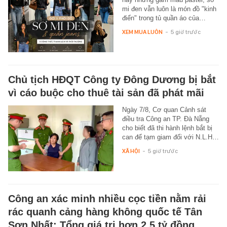
mi đen vẫn luôn là món đồ "kinh
điển" trong tủ quần áo của…
XEM MUA LUÔN
-
5 giờ trước
Chủ tịch HĐQT Công ty Đông Dương bị bắt
vì cáo buộc cho thuê tài sản đã phát mãi
Ngày 7/8, Cơ quan Cảnh sát
điều tra Công an TP. Đà Nẵng
cho biết đã thi hành lệnh bắt bị
can để tạm giam đối với N.L.H…
XÃ HỘI
-
5 giờ trước
Công an xác minh nhiều cọc tiền nằm rải
rác quanh cảng hàng không quốc tế Tân
Sơn Nhất: Tổng giá trị hơn 2,5 tỷ đồng