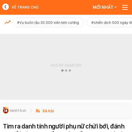
MỚI NHẤT
VỀ TRANG CHỦ
MỚI NHẤT
#Vụ buôn lậu 30.000 viên kim cương
#chiến dịch 500 ngày 
Xem thêm
Xã hội
Tìm ra danh tính người phụ nữ chửi bới, đánh