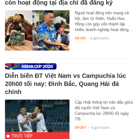
còn hoạt động tại địa chỉ đã đăng ký
Ngoài hoạt động trên mạng xã
hội, làm từ thiện, Huấn Hoa
Hồng còn góp vốn thành lập
nhiều doanh nghiệp hoạt động…
XÃ HỘI
-
5 giờ trước
Diễn biến ĐT Việt Nam vs Campuchia lúc
20h00 tối nay: Đình Bắc, Quang Hải đá
chính
Cập nhật thông tin trận đấu giữa
đội tuyển Việt Nam và
Campuchia lúc 20h00 tối ngày
7/8.
SPORT
-
5 giờ trước
TRỰC TIẾP