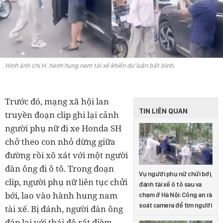
Hình ảnh chị H. hành hung nam tài xế khiến dư luận bất bình.
Trước đó, mạng xã hội lan
TIN LIÊN QUAN
truyền đoạn clip ghi lại cảnh
người phụ nữ đi xe Honda SH
chở theo con nhỏ dừng giữa
đường rồi xô xát với một người
đàn ông đi ô tô. Trong đoạn
Vụ người phụ nữ chửi bới,
clip, người phụ nữ liên tục chửi
đánh tài xế ô tô sau va
bới, lao vào hành hung nam
chạm ở Hà Nội: Công an rà
soát camera để tìm người
tài xế. Bị đánh, người đàn ông
đáp lại với thái độ rất điềm