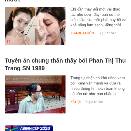
Chỉ cần thay đổi một vài thao
tác nhỏ dưới đây, bạn có thể
giúp sữa rửa mặt phát huy tối đa
khả năng làm sạch, đồng thời…
XEM MUA LUÔN
-
6 giờ trước
Tuyên án chung thân thầy bói Phan Thị Thu
Trang SN 1989
Trang tự nhận có khả năng xem
bói, xem vận mệnh và đưa ra
nhiều thông tin hoàn toàn không
có căn cứ như nạn nhân bị…
XÃ HỘI
-
6 giờ trước