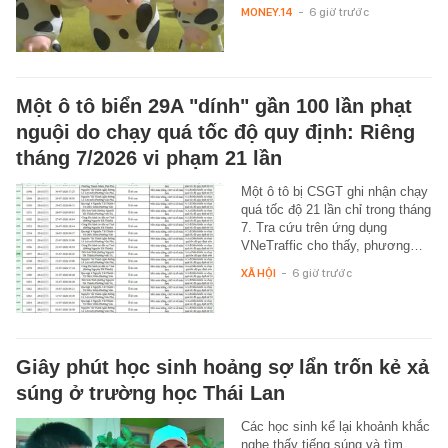
MONEY.14
-
6 giờ trước
Một ô tô biển 29A "dính" gần 100 lần phạt
nguội do chạy quá tốc độ quy định: Riêng
tháng 7/2026 vi phạm 21 lần
Một ô tô bị CSGT ghi nhận chạy
quá tốc độ 21 lần chỉ trong tháng
7. Tra cứu trên ứng dụng
VNeTraffic cho thấy, phương…
XÃ HỘI
-
6 giờ trước
Giây phút học sinh hoảng sợ lẩn trốn kẻ xả
súng ở trường học Thái Lan
Các học sinh kể lại khoảnh khắc
nghe thấy tiếng súng và tìm