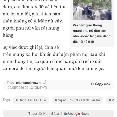
đạm, chỉ đưa tay đỡ và liên tục
nói lời xin lỗi, giải thích bản
thân không cố ý. Mặc dù vậy,
Va chạm giao thông,
người phụ nữ vẫn rất hung
người phụ nữ đèo con
hăng.
nhỏ lao vào lăng mạ, đánh
đập tài xế ô tô
Sự việc được ghi lại, chia sẻ
trên mạng xã hội khiến dư luận phẫn nộ. Sau khi
nắm thông tin, cơ quan chức năng đã trích xuất
camera để tìm người liên quan, mời lên làm việc.
Theo
phunumoi.net.vn
Copy link
19/05/2026 00:13 (GMT +7)
Tags
Đánh Tài Xế Ô Tô
Người Phụ Nữ Đánh Tài Xế
Va 
Theo dõi Kenh14.vn trên