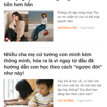
tiền hơn hẳn
Không chỉ đẹp trong mùa Thu,
sơ mi chấm bi còn có thể mặc
quanh năm.
XEM MUA LUÔN
-
6 giờ trước
Nhiều cha mẹ cứ tưởng con mình kém
thông minh, hóa ra là vì ngay từ đầu đã
hướng dẫn con học theo cách "ngược đời"
như này!
Sau khi đi học về, có nên cho
trẻ chơi một lúc rồi mới làm bài
tập hay không? Gia đình bạn
đang làm theo cách nào?
HỌC ĐƯỜNG
-
6 giờ trước