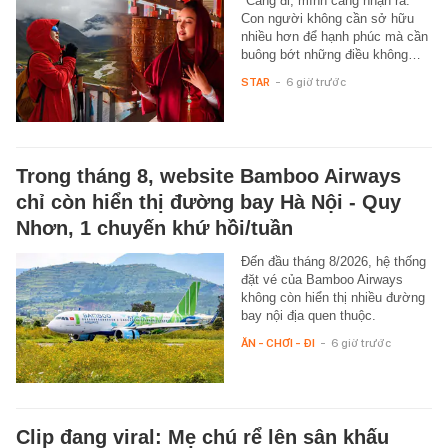
"Càng đi, mình càng nhận ra:
Con người không cần sở hữu
nhiều hơn để hạnh phúc mà cần
buông bớt những điều không…
STAR
-
6 giờ trước
Trong tháng 8, website Bamboo Airways
chỉ còn hiển thị đường bay Hà Nội - Quy
Nhơn, 1 chuyến khứ hồi/tuần
Đến đầu tháng 8/2026, hệ thống
đặt vé của Bamboo Airways
không còn hiển thị nhiều đường
bay nội địa quen thuộc.
ĂN - CHƠI - ĐI
-
6 giờ trước
Clip đang viral: Mẹ chú rể lên sân khấu