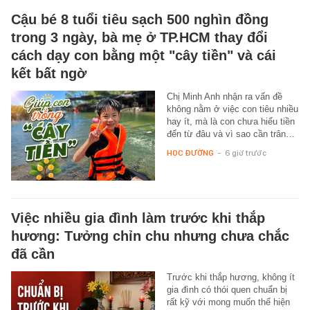
Cậu bé 8 tuổi tiêu sạch 500 nghìn đồng
trong 3 ngày, bà mẹ ở TP.HCM thay đổi
cách dạy con bằng một "cây tiền" và cái
kết bất ngờ
Chị Minh Anh nhận ra vấn đề
không nằm ở việc con tiêu nhiều
hay ít, mà là con chưa hiểu tiền
đến từ đâu và vì sao cần trân…
HỌC ĐƯỜNG
-
6 giờ trước
Việc nhiều gia đình làm trước khi thắp
hương: Tưởng chỉn chu nhưng chưa chắc
đã cần
Trước khi thắp hương, không ít
gia đình có thói quen chuẩn bị
rất kỹ với mong muốn thể hiện