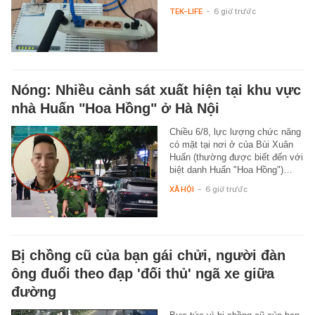
TEK-LIFE
-
6 giờ trước
Nóng: Nhiều cảnh sát xuất hiện tại khu vực
nhà Huấn "Hoa Hồng" ở Hà Nội
Chiều 6/8, lực lượng chức năng
có mặt tại nơi ở của Bùi Xuân
Huấn (thường được biết đến với
biệt danh Huấn "Hoa Hồng")…
XÃ HỘI
-
6 giờ trước
Bị chồng cũ của bạn gái chửi, người đàn
ông đuổi theo đạp 'đối thủ' ngã xe giữa
đường