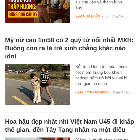
sự chu đáo và thành kính.
Tuy…
XEM MUA LUÔN
-
6 giờ trước
Mỹ nữ cao 1m58 có 2 quý tử nổi nhất MXH:
Buông con ra là trẻ xinh chẳng khác nào
idol
Bắt trend kiểu tóc của Jennie,
hot mom Trang Lou khiến
netizen trầm trồ bởi visual bị
thời gian bỏ quên.
BEAUTY & FASHION
-
6 giờ trước
Hoa hậu đẹp nhất nhì Việt Nam U45 đi khắp
thế gian, đến Tây Tạng nhận ra một điều