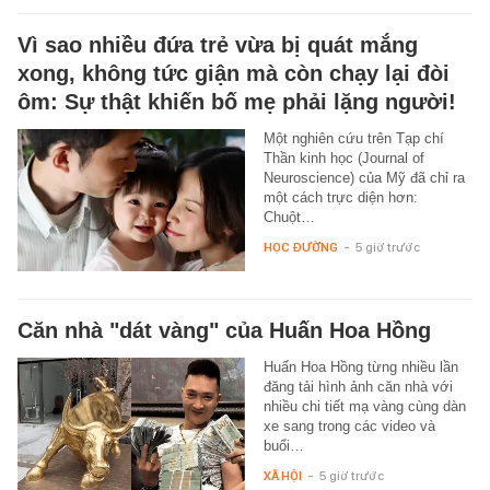
Vì sao nhiều đứa trẻ vừa bị quát mắng
xong, không tức giận mà còn chạy lại đòi
ôm: Sự thật khiến bố mẹ phải lặng người!
Một nghiên cứu trên Tạp chí
Thần kinh học (Journal of
Neuroscience) của Mỹ đã chỉ ra
một cách trực diện hơn:
Chuột…
HỌC ĐƯỜNG
-
5 giờ trước
Căn nhà "dát vàng" của Huấn Hoa Hồng
Huấn Hoa Hồng từng nhiều lần
đăng tải hình ảnh căn nhà với
nhiều chi tiết mạ vàng cùng dàn
xe sang trong các video và
buổi…
XÃ HỘI
-
5 giờ trước