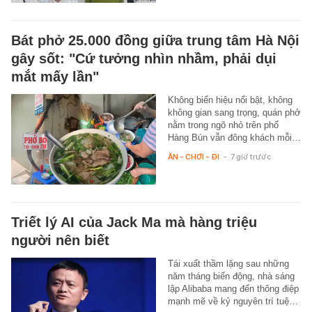
Bát phở 25.000 đồng giữa trung tâm Hà Nội
gây sốt: "Cứ tưởng nhìn nhầm, phải dụi
mắt mấy lần"
Không biển hiệu nổi bật, không
không gian sang trọng, quán phở
nằm trong ngõ nhỏ trên phố
Hàng Bún vẫn đông khách mỗi…
ĂN - CHƠI - ĐI
-
7 giờ trước
Triết lý AI của Jack Ma mà hàng triệu
người nên biết
Tái xuất thầm lặng sau những
năm tháng biến động, nhà sáng
lập Alibaba mang đến thông điệp
mạnh mẽ về kỷ nguyên trí tuệ…