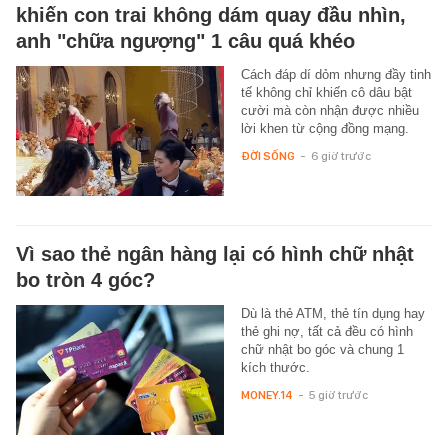
khiến con trai không dám quay đầu nhìn,
anh "chữa ngượng" 1 câu quá khéo
Cách đáp dí dỏm nhưng đầy tinh
tế không chỉ khiến cô dâu bật
cười mà còn nhận được nhiều
lời khen từ cộng đồng mạng.
ĐỜI SỐNG
-
6 giờ trước
Vì sao thẻ ngân hàng lại có hình chữ nhật
bo tròn 4 góc?
Dù là thẻ ATM, thẻ tín dụng hay
thẻ ghi nợ, tất cả đều có hình
chữ nhật bo góc và chung 1
kích thước.
MONEY.14
-
5 giờ trước