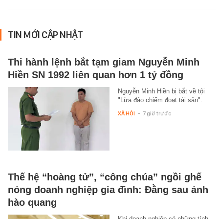
TIN MỚI CẬP NHẬT
Thi hành lệnh bắt tạm giam Nguyễn Minh
Hiền SN 1992 liên quan hơn 1 tỷ đồng
Nguyễn Minh Hiền bị bắt về tội
"Lừa đảo chiếm đoạt tài sản".
XÃ HỘI
-
7 giờ trước
Thế hệ “hoàng tử”, “công chúa” ngồi ghế
nóng doanh nghiệp gia đình: Đằng sau ánh
hào quang
Khi doanh nghiệp có những tính