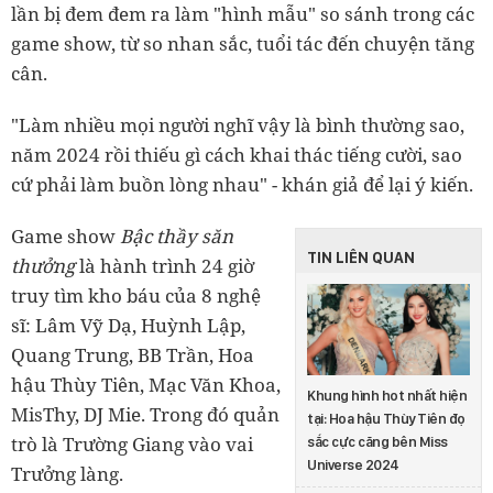
lần bị đem đem ra làm "hình mẫu" so sánh trong các
game show, từ so nhan sắc, tuổi tác đến chuyện tăng
cân.
"Làm nhiều mọi người nghĩ vậy là bình thường sao,
năm 2024 rồi thiếu gì cách khai thác tiếng cười, sao
cứ phải làm buồn lòng nhau" - khán giả để lại ý kiến.
Game show
Bậc thầy săn
TIN LIÊN QUAN
thưởng
là hành trình 24 giờ
truy tìm kho báu của 8 nghệ
sĩ: Lâm Vỹ Dạ, Huỳnh Lập,
Quang Trung, BB Trần, Hoa
hậu Thùy Tiên, Mạc Văn Khoa,
Khung hình hot nhất hiện
MisThy, DJ Mie. Trong đó quản
tại: Hoa hậu Thùy Tiên đọ
trò là Trường Giang vào vai
sắc cực căng bên Miss
Universe 2024
Trưởng làng.