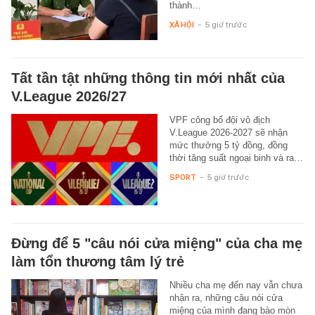
thành…
XÃ HỘI
-
5 giờ trước
Tất tần tật những thông tin mới nhất của
V.League 2026/27
VPF công bố đội vô địch
V.League 2026-2027 sẽ nhận
mức thưởng 5 tỷ đồng, đồng
thời tăng suất ngoại binh và ra…
SPORT
-
5 giờ trước
Đừng để 5 "câu nói cửa miệng" của cha mẹ
làm tổn thương tâm lý trẻ
Nhiều cha mẹ đến nay vẫn chưa
nhận ra, những câu nói cửa
miệng của mình đang bào mòn