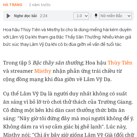
HÀ TRANG
2 năm trước
Nghe đọc bài
2:24
Hoa hậu Thùy Tiên và Misthy bị cho là dùng miếng hài kém duyên
với Lâm Vỹ Dạ khi tham gia Bậc Thầy Săn Thưởng. Nhiều khán giả
bức xúc thay Lâm Vỹ Dạ khi cô bị đùa giỡn về vấn đề tuổi tác.
Trong tập 5
Bậc thầy săn thưởng,
Hoa hậu
Thùy Tiên
và streamer
Misthy
nhận phản ứng trái chiều từ
cộng đồng mạng khi đùa giỡn về Lâm Vỹ Dạ.
Cụ thể Lâm Vỹ Dạ là người duy nhất không có suất
ăn sáng vì bỏ lỡ trò chơi thử thách của Trường Giang.
Cô đứng một bên khi dàn cast thưởng thức bữa ăn
sáng: "Nãy giờ tôi đứng đây mà mọi người không để ý.
Không dám ra vì sợ cảm giác bị ghẻ lạnh". Lúc này,
Misthy nói: "Chị ấy bây giờ giống Lâm Vỹ Già (đổi chữ