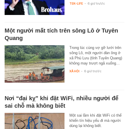
TEK-LIFE
-
6 giờ trước
Một người mất tích trên sông Lô ở Tuyên
Quang
Trong lúc cùng vợ gỡ lưới trên
sông Lô, một người đàn ông ở
xã Phù Lưu (tỉnh Tuyên Quang)
không may trượt ngã xuống…
XÃ HỘI
-
6 giờ trước
Nơi “đại kỵ” khi đặt WiFi, nhiều người để
sai chỗ mà không biết
Một sai lầm khi đặt WiFi có thể
khiến tín hiệu yếu đi mà người
dùng lại không biết.