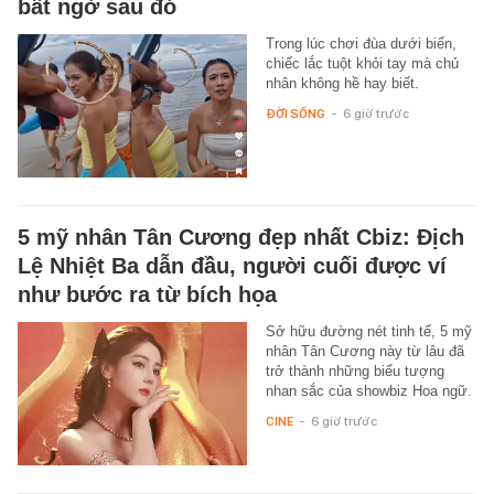
bất ngờ sau đó
Trong lúc chơi đùa dưới biển,
chiếc lắc tuột khỏi tay mà chủ
nhân không hề hay biết.
ĐỜI SỐNG
-
6 giờ trước
5 mỹ nhân Tân Cương đẹp nhất Cbiz: Địch
Lệ Nhiệt Ba dẫn đầu, người cuối được ví
như bước ra từ bích họa
Sở hữu đường nét tinh tế, 5 mỹ
nhân Tân Cương này từ lâu đã
trở thành những biểu tượng
nhan sắc của showbiz Hoa ngữ.
CINE
-
6 giờ trước