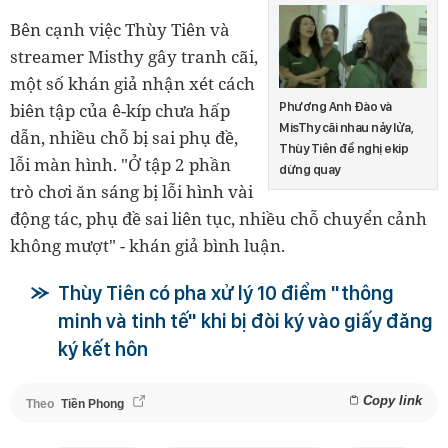
Bên cạnh việc Thùy Tiên và
streamer Misthy
gây tranh cãi,
một số khán giả nhận xét cách
biên tập của ê-kíp chưa hấp
Phương Anh Đào và
MisThy cãi nhau nảy lửa,
dẫn, nhiều chỗ bị sai phụ đề,
Thùy Tiên đề nghị ekip
lỗi màn hình. "Ở tập 2 phần
dừng quay
trò chơi ăn sáng bị lỗi hình vài
động tác, phụ đề sai liên tục, nhiều chỗ chuyển cảnh
không mượt" - khán giả bình luận.
Thùy Tiên có pha xử lý 10 điểm "thông
minh và tinh tế" khi bị đòi ký vào giấy đăng
ký kết hôn
Copy link
Theo
Tiền Phong