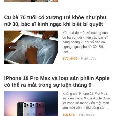
Cụ bà 70 tuổi có xương trẻ khỏe như phụ
nữ 30, bác sĩ kinh ngạc khi biết bí quyết
Kết quả đo mật độ xương của
cụ bà 70 tuổi khiến các bác sĩ
bàng hoàng vì chỉ số dẻo dai
ngang ngửa phụ nữ 30. Bất
ngờ…
SỨC KHỎE
-
5 giờ trước
iPhone 18 Pro Max và loạt sản phẩm Apple
có thể ra mắt trong sự kiện tháng 9
Không chỉ iPhone 18 Pro Max,
sự kiện tháng 9 của Apple được
kỳ vọng sẽ mang đến một màn
làm mới trên nhiều dòng sản…
TEK-LIFE
-
5 giờ trước