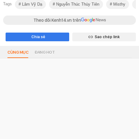
Tags
Lâm Vỹ Dạ
Nguyễn Thúc Thùy Tiên
Misthy
Theo dõi Kenh14.vn trên
Chia sẻ
Sao chép link
CÙNG MỤC
ĐANG HOT