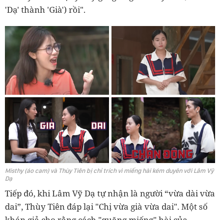
'Dạ' thành 'Già') rồi".
Misthy (áo cam) và Thùy Tiên bị chỉ trích vì miếng hài kém duyên với Lâm Vỹ
Dạ
Tiếp đó, khi Lâm Vỹ Dạ tự nhận là người “vừa dài vừa
dai”, Thùy Tiên đáp lại "Chị vừa già vừa dai". Một số
khán giả cho rằng cách "quăng miếng" hài của