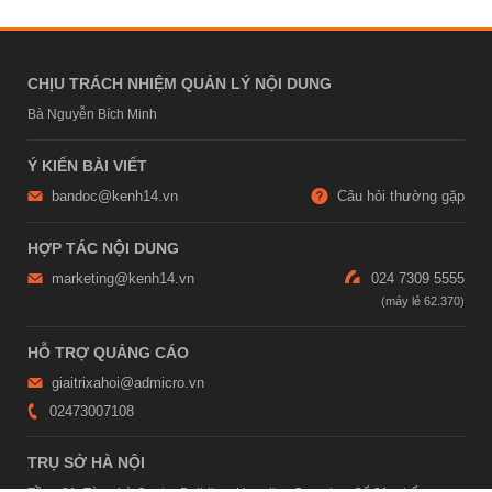
CHỊU TRÁCH NHIỆM QUẢN LÝ NỘI DUNG
Bà Nguyễn Bích Minh
Ý KIẾN BÀI VIẾT
bandoc@kenh14.vn
Câu hỏi thường gặp
HỢP TÁC NỘI DUNG
marketing@kenh14.vn
024 7309 5555
HỖ TRỢ QUẢNG CÁO
giaitrixahoi@admicro.vn
02473007108
TRỤ SỞ HÀ NỘI