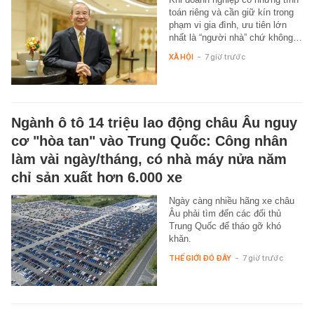
toán riêng và cần giữ kín trong
phạm vi gia đình, ưu tiên lớn
nhất là “người nhà” chứ không…
XÃ HỘI
-
7 giờ trước
Ngành ô tô 14 triệu lao động châu Âu nguy
cơ "hòa tan" vào Trung Quốc: Công nhân
làm vài ngày/tháng, có nhà máy nửa năm
chỉ sản xuất hơn 6.000 xe
Ngày càng nhiều hãng xe châu
Âu phải tìm đến các đối thủ
Trung Quốc để tháo gỡ khó
khăn.
THẾ GIỚI ĐÓ ĐÂY
-
7 giờ trước