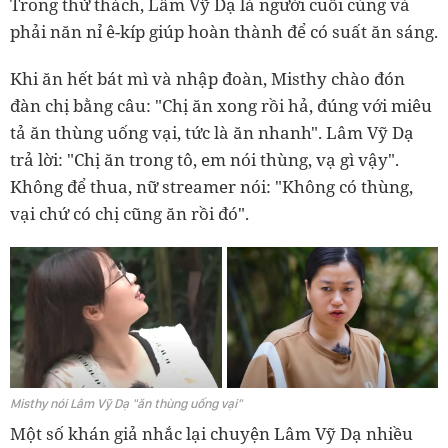
Trong thử thách, Lâm Vỹ Dạ là người cuối cùng và
phải năn nỉ ê-kíp giúp hoàn thành để có suất ăn sáng.
Khi ăn hết bát mì và nhập đoàn, Misthy chào đón
đàn chị bằng câu: "Chị ăn xong rồi hả, đúng với miêu
tả ăn thùng uống vại, tức là ăn nhanh". Lâm Vỹ Dạ
trả lời: "Chị ăn trong tô, em nói thùng, vạ gì vậy".
Không để thua, nữ streamer nói: "Không có thùng,
vại chứ có chị cũng ăn rồi đó".
Misthy nói Lâm Vỹ Dạ "ăn thùng uống vại"
Một số khán giả nhắc lại chuyện Lâm Vỹ Dạ nhiều