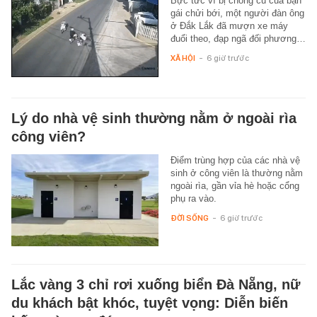
Bực tức vì bị chồng cũ của bạn
gái chửi bới, một người đàn ông
ở Đắk Lắk đã mượn xe máy
đuổi theo, đạp ngã đối phương…
XÃ HỘI
-
6 giờ trước
Lý do nhà vệ sinh thường nằm ở ngoài rìa
công viên?
Điểm trùng hợp của các nhà vệ
sinh ở công viên là thường nằm
ngoài rìa, gần vỉa hè hoặc cổng
phụ ra vào.
ĐỜI SỐNG
-
6 giờ trước
Lắc vàng 3 chỉ rơi xuống biển Đà Nẵng, nữ
du khách bật khóc, tuyệt vọng: Diễn biến