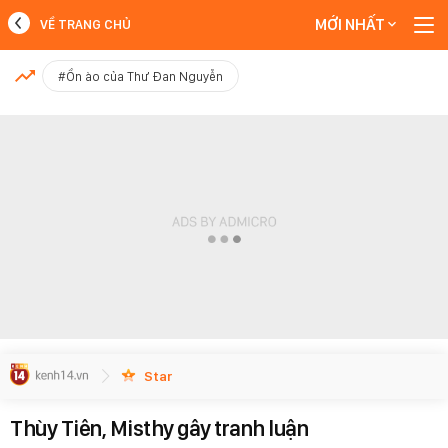
MỚI NHẤT
VỀ TRANG CHỦ
MỚI NHẤT
#Ồn ào của Thư Đan Nguyễn
Xem thêm
Star
Thùy Tiên, Misthy gây tranh luận