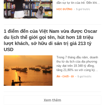
dần sự tự tin của trẻ. Đến khi…
HỌC ĐƯỜNG
-
5 giờ trước
1 điểm đến của Việt Nam vừa được Oscar
du lịch thế giới gọi tên, hút hơn 18 triệu
lượt khách, sở hữu di sản trị giá 213 tỷ
USD
Trong 7 tháng đầu năm, doanh
thu từ du lịch của địa phương
này đạt trên 19.348 tỷ đồng,
tăng 21,80% so với cùng kỳ…
ĂN - CHƠI - ĐI
-
5 giờ trước
Xem thêm