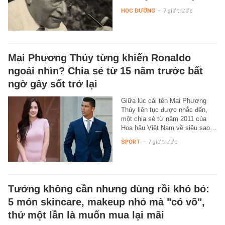
HỌC ĐƯỜNG
-
7 giờ trước
Mai Phương Thúy từng khiến Ronaldo
ngoái nhìn? Chia sẻ từ 15 năm trước bất
ngờ gây sốt trở lại
Giữa lúc cái tên Mai Phương
Thúy liên tục được nhắc đến,
một chia sẻ từ năm 2011 của
Hoa hậu Việt Nam về siêu sao…
SPORT
-
7 giờ trước
Tưởng không cần nhưng dùng rồi khó bỏ:
5 món skincare, makeup nhỏ mà "có võ",
thử một lần là muốn mua lại mãi