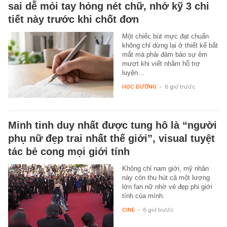
sai dễ mỏi tay hỏng nét chữ, nhớ kỹ 3 chi
tiết này trước khi chốt đơn
Một chiếc bút mực đạt chuẩn
không chỉ dừng lại ở thiết kế bắt
mắt mà phải đảm bảo sự êm
mượt khi viết nhằm hỗ trợ
luyện…
HỌC ĐƯỜNG
-
6 giờ trước
Minh tinh duy nhất được tung hô là “người
phụ nữ đẹp trai nhất thế giới”, visual tuyệt
tác bẻ cong mọi giới tính
Không chỉ nam giới, mỹ nhân
này còn thu hút cả một lượng
lớn fan nữ nhờ vẻ đẹp phi giới
tính của mình.
CINE
-
6 giờ trước