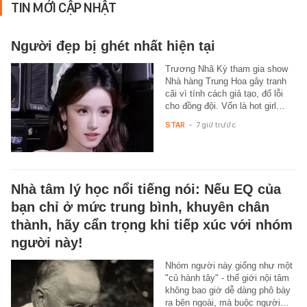
TIN MỚI CẬP NHẬT
Người đẹp bị ghét nhất hiện tại
Trương Nhã Kỳ tham gia show
Nhà hàng Trung Hoa gây tranh
cãi vì tính cách giả tạo, đổ lỗi
cho đồng đội. Vốn là hot girl…
STAR
-
7 giờ trước
Nhà tâm lý học nổi tiếng nói: Nếu EQ của
bạn chỉ ở mức trung bình, khuyên chân
thành, hãy cẩn trọng khi tiếp xúc với nhóm
người này!
Nhóm người này giống như một
"củ hành tây" - thế giới nội tâm
không bao giờ dễ dàng phô bày
ra bên ngoài, mà buộc người…