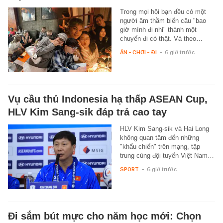
Trong mọi hội bạn đều có một
người âm thầm biến câu "bao
giờ mình đi nhỉ" thành một
chuyến đi có thật. Và theo…
ĂN - CHƠI - ĐI
-
6 giờ trước
Vụ cầu thủ Indonesia hạ thấp ASEAN Cup,
HLV Kim Sang-sik đáp trả cao tay
HLV Kim Sang-sik và Hai Long
không quan tâm đến những
"khẩu chiến" trên mạng, tập
trung cùng đội tuyển Việt Nam…
SPORT
-
6 giờ trước
Đi sắm bút mực cho năm học mới: Chọn