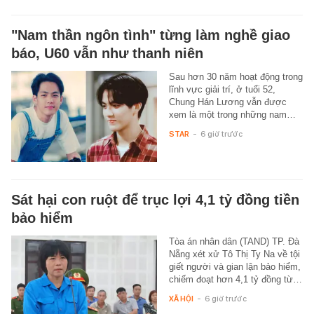
"Nam thần ngôn tình" từng làm nghề giao
báo, U60 vẫn như thanh niên
Sau hơn 30 năm hoạt động trong
lĩnh vực giải trí, ở tuổi 52,
Chung Hán Lương vẫn được
xem là một trong những nam…
STAR
-
6 giờ trước
Sát hại con ruột để trục lợi 4,1 tỷ đồng tiền
bảo hiểm
Tòa án nhân dân (TAND) TP. Đà
Nẵng xét xử Tô Thị Ty Na về tội
giết người và gian lận bảo hiểm,
chiếm đoạt hơn 4,1 tỷ đồng từ…
XÃ HỘI
-
6 giờ trước