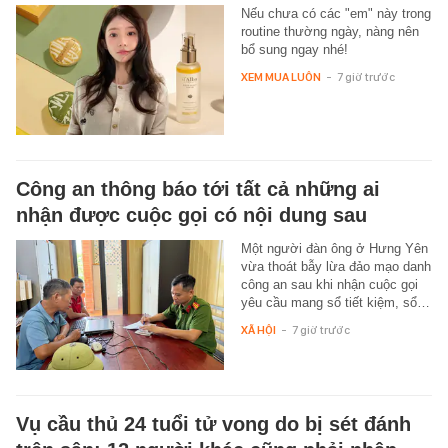
Nếu chưa có các "em" này trong
routine thường ngày, nàng nên
bổ sung ngay nhé!
XEM MUA LUÔN
-
7 giờ trước
Công an thông báo tới tất cả những ai
nhận được cuộc gọi có nội dung sau
Một người đàn ông ở Hưng Yên
vừa thoát bẫy lừa đảo mạo danh
công an sau khi nhận cuộc gọi
yêu cầu mang sổ tiết kiệm, sổ…
XÃ HỘI
-
7 giờ trước
Vụ cầu thủ 24 tuổi tử vong do bị sét đánh