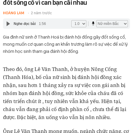
đốt sống cổ vì can bạn cãi nhau
HOÀNG LAM
2 năm trước
Nghe đọc bài
1:56
Gia đình nữ sinh ở Thanh Hoá bị đánh hội đồng gãy đốt sống cổ,
mong muốn cơ quan công an khẩn trương làm rõ sự việc để xử lý
nhóm học sinh tham gia đánh hội đồng.
Theo đó, ông Lê Văn Thanh, ở huyện Nông Cống
(Thanh Hóa), bố của nữ sinh bị đánh hội đồng xác
nhận, sau hơn 1 tháng xảy ra sự việc con gái anh bị
nhóm bạn đánh hội đồng, sức khỏe của cháu đã có
tiến triển chút ít , tuy nhiên vẫn khá yếu. Hiện tại,
cháu vẫn đang phải cố định phần cổ , chưa thể đi lại
được. Đặc biệt, ăn uống vào vẫn bị nôn nhiều.
Ông Lê Văn Thanh mong muốn, ngành chức năng, cơ