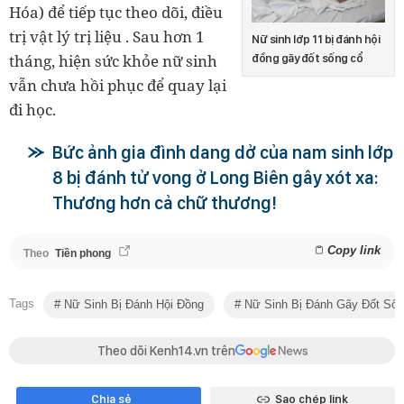
Hóa) để tiếp tục theo dõi, điều
trị vật lý trị liệu . Sau hơn 1
Nữ sinh lớp 11 bị đánh hội
tháng, hiện sức khỏe nữ sinh
đồng gãy đốt sống cổ
vẫn chưa hồi phục để quay lại
đi học.
Bức ảnh gia đình dang dở của nam sinh lớp
8 bị đánh tử vong ở Long Biên gây xót xa:
Thương hơn cả chữ thương!
Copy link
Theo
Tiền phong
Tags
Nữ Sinh Bị Đánh Hội Đồng
Nữ Sinh Bị Đánh Gãy Đốt Số
Theo dõi Kenh14.vn trên
Chia sẻ
Sao chép link