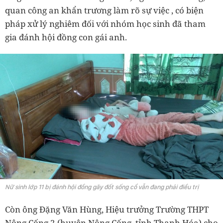
quan công an khẩn trương làm rõ sự việc , có biện
pháp xử lý nghiêm đối với nhóm học sinh đã tham
gia đánh hội đồng con gái anh.
Nữ sinh lớp 11 bị đánh hội đồng gãy đốt sống cổ vẫn đang phải điều trị
Còn ông Đặng Văn Hùng, Hiệu trưởng Trường THPT
Nông Cống 2 (huyện Nông Cống, tỉnh Thanh Hóa) cho