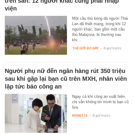
trên sân: 12 người khác cũng phải nhập
viện
Một cầu thủ bóng đá người Thái
Lan đã thiệt mạng, trong khi 12
người khác, bao gồm một cầu
thủ Malaysia, bị thương sau
khi…
THẾ GIỚI ĐÓ ĐÂY
-
6 giờ trước
Người phụ nữ đến ngân hàng rút 350 triệu
sau khi gặp lại bạn cũ trên MXH, nhân viên
lập tức báo công an
Ngay cả khi công an xuất hiện,
chị vẫn không tin mình bị bạn cũ
lừa.
MONEY.14
-
6 giờ trước