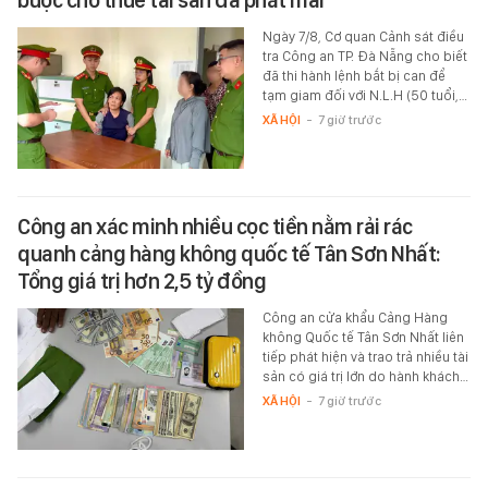
buộc cho thuê tài sản đã phát mãi
Ngày 7/8, Cơ quan Cảnh sát điều
tra Công an TP. Đà Nẵng cho biết
đã thi hành lệnh bắt bị can để
tạm giam đối với N.L.H (50 tuổi,…
XÃ HỘI
-
7 giờ trước
Công an xác minh nhiều cọc tiền nằm rải rác
quanh cảng hàng không quốc tế Tân Sơn Nhất:
Tổng giá trị hơn 2,5 tỷ đồng
Công an cửa khẩu Cảng Hàng
không Quốc tế Tân Sơn Nhất liên
tiếp phát hiện và trao trả nhiều tài
sản có giá trị lớn do hành khách…
XÃ HỘI
-
7 giờ trước