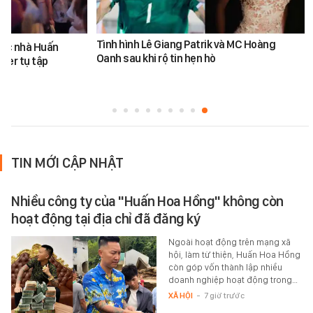
Tình hình Lê Giang Patrik và MC Hoàng
ước nhà Huấn
Oanh sau khi rộ tin hẹn hò
ber tụ tập
TIN MỚI CẬP NHẬT
Nhiều công ty của "Huấn Hoa Hồng" không còn
hoạt động tại địa chỉ đã đăng ký
Ngoài hoạt động trên mạng xã
hội, làm từ thiện, Huấn Hoa Hồng
còn góp vốn thành lập nhiều
doanh nghiệp hoạt động trong…
XÃ HỘI
-
7 giờ trước