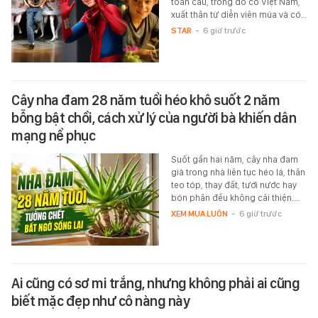
toàn cầu, trong đó có Việt Nam,
xuất thân từ diễn viên múa và có…
STAR
-
6 giờ trước
Cây nha đam 28 năm tuổi héo khô suốt 2 năm
bỗng bật chồi, cách xử lý của người bà khiến dân
mạng nể phục
Suốt gần hai năm, cây nha đam
già trong nhà liên tục héo lá, thân
teo tóp, thay đất, tưới nước hay
bón phân đều không cải thiện.…
XEM MUA LUÔN
-
6 giờ trước
Ai cũng có sơ mi trắng, nhưng không phải ai cũng
biết mặc đẹp như cô nàng này