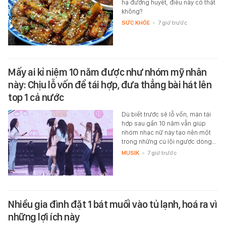
hạ đường huyết, điều này có thật
không?
SỨC KHỎE
-
7 giờ trước
Mấy ai kỉ niệm 10 năm được như nhóm mỹ nhân
này: Chịu lỗ vốn để tái hợp, đưa thẳng bài hát lên
top 1 cả nước
Dù biết trước sẽ lỗ vốn, màn tái
hợp sau gần 10 năm vẫn giúp
nhóm nhạc nữ này tạo nên một
trong những cú lội ngược dòng…
MUSIK
-
7 giờ trước
Nhiều gia đình đặt 1 bát muối vào tủ lạnh, hoá ra vì
những lợi ích này