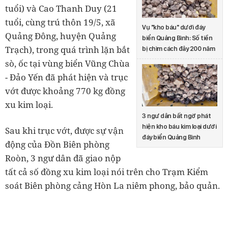
tuổi) và Cao Thanh Duy (21
tuổi, cùng trú thôn 19/5, xã
Vụ "kho báu" dưới đáy
Quảng Đông, huyện Quảng
biển Quảng Bình: Số tiền
Trạch), trong quá trình lặn bắt
bị chìm cách đây 200 năm
sò, ốc tại vùng biển Vũng Chùa
- Đảo Yến đã phát hiện và trục
vớt được khoảng 770 kg đồng
xu kim loại.
3 ngư dân bất ngờ phát
hiện kho báu kim loại dưới
Sau khi trục vớt, được sự vận
đáy biển Quảng Bình
động của Đồn Biên phòng
Roòn, 3 ngư dân đã giao nộp
tất cả số đồng xu kim loại nói trên cho Trạm Kiểm
soát Biên phòng cảng Hòn La niêm phong, bảo quản.