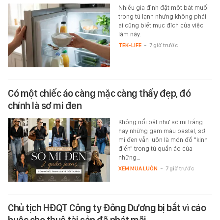
Nhiều gia đình đặt một bát muối
trong tủ lạnh nhưng không phải
ai cũng biết mục đích của việc
làm này.
TEK-LIFE
-
7 giờ trước
Có một chiếc áo càng mặc càng thấy đẹp, đó
chính là sơ mi đen
Không nổi bật như sơ mi trắng
hay những gam màu pastel, sơ
mi đen vẫn luôn là món đồ "kinh
điển" trong tủ quần áo của
những…
XEM MUA LUÔN
-
7 giờ trước
Chủ tịch HĐQT Công ty Đông Dương bị bắt vì cáo