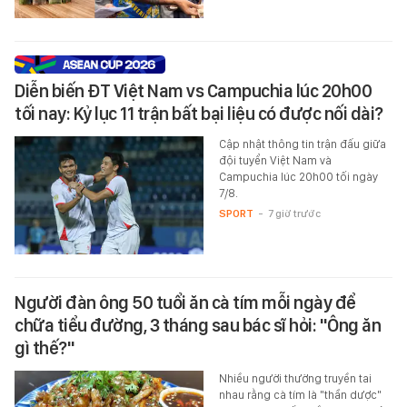
Diễn biến ĐT Việt Nam vs Campuchia lúc 20h00
tối nay: Kỷ lục 11 trận bất bại liệu có được nối dài?
Cập nhật thông tin trận đấu giữa
đội tuyển Việt Nam và
Campuchia lúc 20h00 tối ngày
7/8.
SPORT
-
7 giờ trước
Người đàn ông 50 tuổi ăn cà tím mỗi ngày để
chữa tiểu đường, 3 tháng sau bác sĩ hỏi: "Ông ăn
gì thế?"
Nhiều người thường truyền tai
nhau rằng cà tím là "thần dược"