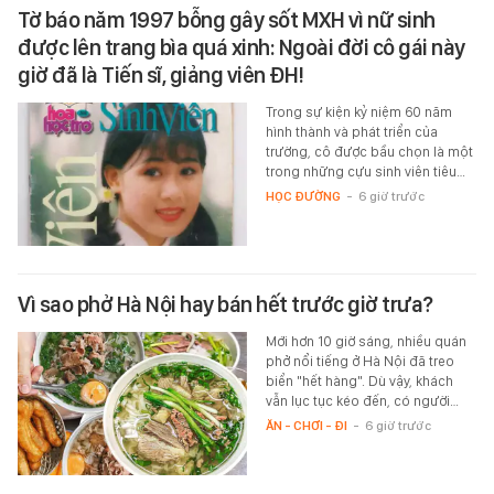
Tờ báo năm 1997 bỗng gây sốt MXH vì nữ sinh
được lên trang bìa quá xinh: Ngoài đời cô gái này
giờ đã là Tiến sĩ, giảng viên ĐH!
Trong sự kiện kỷ niệm 60 năm
hình thành và phát triển của
trường, cô được bầu chọn là một
trong những cựu sinh viên tiêu…
HỌC ĐƯỜNG
-
6 giờ trước
Vì sao phở Hà Nội hay bán hết trước giờ trưa?
Mới hơn 10 giờ sáng, nhiều quán
phở nổi tiếng ở Hà Nội đã treo
biển "hết hàng". Dù vậy, khách
vẫn lục tục kéo đến, có người…
ĂN - CHƠI - ĐI
-
6 giờ trước