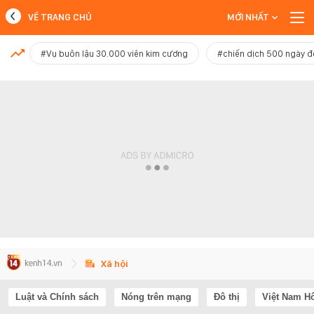
VỀ TRANG CHỦ
MỚI NHẤT
MỚI NHẤT
#Vụ buôn lậu 30.000 viên kim cương
#chiến dịch 500 ngày 
Xem thêm
Xã hội
Luật và Chính sách
Nóng trên mạng
Đô thị
Việt Nam H