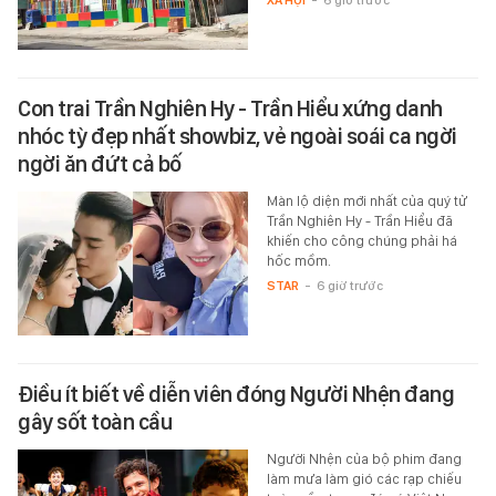
XÃ HỘI
-
6 giờ trước
Con trai Trần Nghiên Hy - Trần Hiểu xứng danh
nhóc tỳ đẹp nhất showbiz, vẻ ngoài soái ca ngời
ngời ăn đứt cả bố
Màn lộ diện mới nhất của quý tử
Trần Nghiên Hy - Trần Hiểu đã
khiến cho công chúng phải há
hốc mồm.
STAR
-
6 giờ trước
Điều ít biết về diễn viên đóng Người Nhện đang
gây sốt toàn cầu
Người Nhện của bộ phim đang
làm mưa làm gió các rạp chiếu