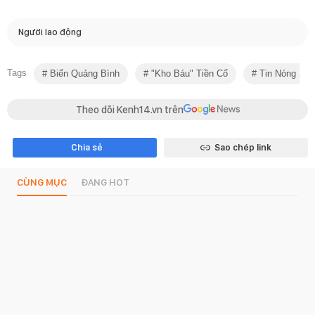
Người lao động
Tags
Biển Quảng Bình
"kho Báu" Tiền Cổ
Tin Nóng Xã 
Theo dõi Kenh14.vn trên
Chia sẻ
Sao chép link
CÙNG MỤC
ĐANG HOT