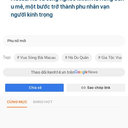
u mê, một bước trở thành phu nhân vạn
người kính trọng
Phụ nữ mới
Tags
Vua Sòng Bài Macau
Hà Du Quân
Gia Tộc Vua Sò
Theo dõi Kenh14.vn trên
Chia sẻ
Sao chép link
CÙNG MỤC
ĐANG HOT