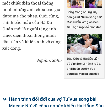
một chiếc điện thoại thông
minh nhưng anh chưa bao giờ
Sống trong nhung lụa,
được mẹ cho phép. Cuối cùng,
con gái út ''trùm sòng bài"
chính bảo mẫu của Hà Du
Macau vẫn làm giáo viên
tiểu học, mặc đồ bình dân
Quân mới là người tặng anh
chiếc điện thoại thông minh
đầu tiên và khiến anh vô cùng
xúc động.
Đậu Kiêu và Hà Siêu Liên
Nguồn: Sohu
đã đính hôn 3 năm trước,
phải hoãn cưới vì Vua
sòng bài Macau qua đời
Hành trình đổi đời của vợ Tư Vua sòng bài
Macau: Nữ vũ công nghèo khiến Hà Hồng Sân