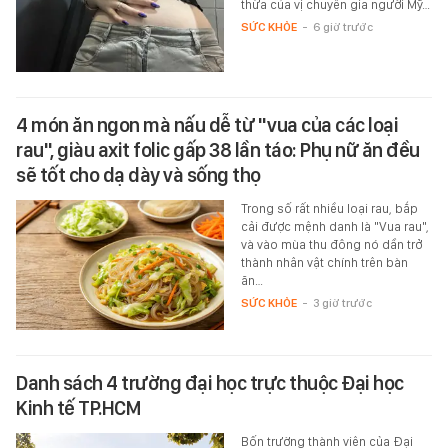
thừa của vị chuyên gia người Mỹ…
SỨC KHỎE
-
6 giờ trước
4 món ăn ngon mà nấu dễ từ "vua của các loại
rau", giàu axit folic gấp 38 lần táo: Phụ nữ ăn đều
sẽ tốt cho dạ dày và sống thọ
Trong số rất nhiều loại rau, bắp
cải được mệnh danh là "Vua rau",
và vào mùa thu đông nó dần trở
thành nhân vật chính trên bàn
ăn…
SỨC KHỎE
-
3 giờ trước
Danh sách 4 trường đại học trực thuộc Đại học
Kinh tế TP.HCM
Bốn trường thành viên của Đại