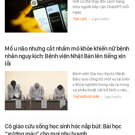
mới có thể thay đổi cách hàng
triệu người tiếp cận ChatGPT mỗi
ngày.
TEK-LIFE
-
2 giờ trước
Mổ u não nhưng cắt nhầm mô khỏe khiến nữ bệnh
nhân nguy kịch: Bệnh viện Nhật Bản lên tiếng xin
lỗi
Bệnh viện Đại học Kyoto (Nhật
Bản) vừa công bố một vụ tai biến
y khoa nghiêm trọng xảy ra trong
ca phẫu thuật cắt bỏ khối u não,…
THẾ GIỚI ĐÓ ĐÂY
-
1 giờ trước
Cô giáo cứu sống học sinh hóc nắp bút: Bài học
“xương máu” cho mọi phụ huynh