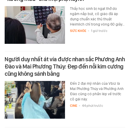
Thấy học sinh bị ngạt thở do
ngậm nắp bút, cô giáo đã áp
dụng chuẩn xác thủ thuật
Heimlich chỉ trong vòng 60 giây…
SỨC KHỎE
-
1 giờ trước
Người duy nhất át vía được nhan sắc Phương Anh
Đào và Mai Phương Thúy: Đẹp đến nỗi kim cương
cũng không sánh bằng
Đến 2 đại mỹ nhân của Vbiz là
Mai Phương Thúy và Phương Anh
Đào cũng có phần lép vế trước
cô gái này.
CINE
-
44 phút trước