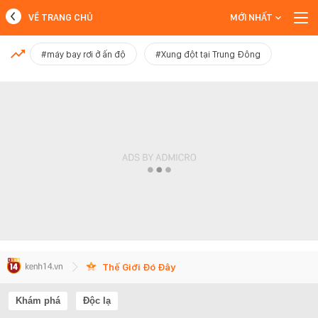
VỀ TRANG CHỦ
MỚI NHẤT
MỚI NHẤT
#máy bay rơi ở ấn độ
#Xung đột tại Trung Đông
Xem thêm
Thế Giới Đó Đây
Khám phá
Độc lạ