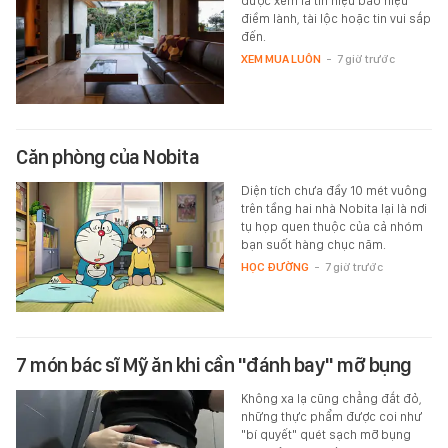
được xem là tín hiệu báo hiệu
điềm lành, tài lộc hoặc tin vui sắp
đến.
XEM MUA LUÔN
-
7 giờ trước
Căn phòng của Nobita
Diện tích chưa đầy 10 mét vuông
trên tầng hai nhà Nobita lại là nơi
tụ họp quen thuộc của cả nhóm
bạn suốt hàng chục năm.
HỌC ĐƯỜNG
-
7 giờ trước
7 món bác sĩ Mỹ ăn khi cần "đánh bay" mỡ bụng
Không xa lạ cũng chẳng đắt đỏ,
những thực phẩm được coi như
"bí quyết" quét sạch mỡ bụng