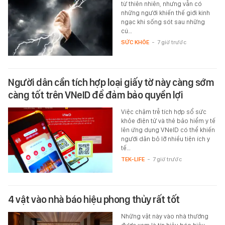
từ thiên nhiên, nhưng vẫn có
những người khiến thế giới kinh
ngạc khi sống sót sau những
cú…
SỨC KHỎE
-
7 giờ trước
Người dân cần tích hợp loại giấy tờ này càng sớm
càng tốt trên VNeID để đảm bảo quyền lợi
Việc chậm trễ tích hợp sổ sức
khỏe điện tử và thẻ bảo hiểm y tế
lên ứng dụng VNeID có thể khiến
người dân bỏ lỡ nhiều tiện ích y
tế…
TEK-LIFE
-
7 giờ trước
4 vật vào nhà báo hiệu phong thủy rất tốt
Những vật này vào nhà thường