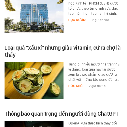
học Kinh tế TP.HCM (UEH) được
tổ chức theo từng lĩnh vực đào
tạo mũi nhọn, tạo nên hệ sinh…
HỌC ĐƯỜNG
-
2 giờ trước
Loại quả "xấu xí" nhưng giàu vitamin, cứ ra chợ là
thấy
Từng bị nhiều người "né tránh" vì
vị đắng, loại quả này lại được
xem là thực phẩm giàu dưỡng
chất với những tác dụng đáng…
SỨC KHỎE
-
2 giờ trước
Thông báo quan trọng đến người dùng ChatGPT
OpenAI vừa thực hiện thay đổi