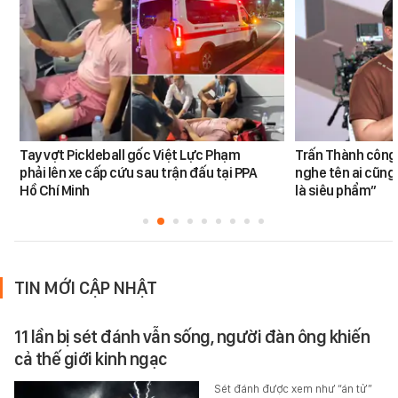
Tay vợt Pickleball gốc Việt Lực Phạm
Trấn Thành công 
phải lên xe cấp cứu sau trận đấu tại PPA
nghe tên ai cũng
Hồ Chí Minh
là siêu phẩm”
TIN MỚI CẬP NHẬT
11 lần bị sét đánh vẫn sống, người đàn ông khiến
cả thế giới kinh ngạc
Sét đánh được xem như “án tử”