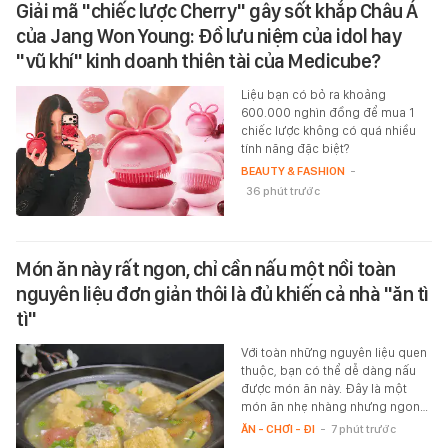
Giải mã "chiếc lược Cherry" gây sốt khắp Châu Á
của Jang Won Young: Đồ lưu niệm của idol hay
"vũ khí" kinh doanh thiên tài của Medicube?
Liệu bạn có bỏ ra khoảng
600.000 nghìn đồng để mua 1
chiếc lược không có quá nhiều
tính năng đặc biệt?
BEAUTY & FASHION
-
36 phút trước
Món ăn này rất ngon, chỉ cần nấu một nồi toàn
nguyên liệu đơn giản thôi là đủ khiến cả nhà "ăn tì
tì"
Với toàn những nguyên liệu quen
thuộc, bạn có thể dễ dàng nấu
được món ăn này. Đây là một
món ăn nhẹ nhàng nhưng ngon…
ĂN - CHƠI - ĐI
-
7 phút trước