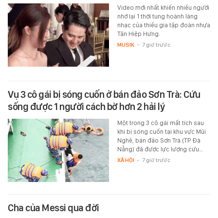
Video mới nhất khiến nhiều người
nhớ lại 1 thời tung hoành làng
nhạc của thiếu gia tập đoàn nhựa
Tân Hiệp Hưng.
MUSIK
-
7 giờ trước
Vụ 3 cô gái bị sóng cuốn ở bán đảo Sơn Trà: Cứu
sống được 1 người cách bờ hơn 2 hải lý
Một trong 3 cô gái mất tích sau
khi bị sóng cuốn tại khu vực Mũi
Nghê, bán đảo Sơn Trà (TP Đà
Nẵng) đã được lực lượng cứu…
XÃ HỘI
-
7 giờ trước
Cha của Messi qua đời