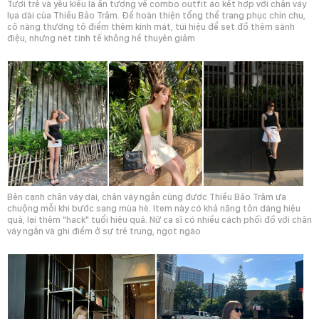
Tươi trẻ và yêu kiều là ấn tượng về combo outfit áo kết hợp với chân váy
lụa dài của Thiều Bảo Trâm. Để hoàn thiện tổng thể trang phục chỉn chu,
cô nàng thường tô điểm thêm kính mát, túi hiệu để set đồ thêm sành
điệu, nhưng nét tinh tế không hề thuyên giảm
Bên cạnh chân váy dài, chân váy ngắn cũng được Thiều Bảo Trâm ưa
chuộng mỗi khi bước sang mùa hè. Item này có khả năng tôn dáng hiệu
quả, lại thêm "hack" tuổi hiệu quả. Nữ ca sĩ có nhiều cách phối đồ với chân
váy ngắn và ghi điểm ở sự trẻ trung, ngọt ngào