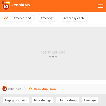
MỚI NHẤT
#mẹo đi chợ
#mẹo vặt
#chơi cây cảnh
Xem thêm
Xem Mua Luôn
Đẹp giống sao
Mua để đẹp
Đồ gia dụng
Deal xịn