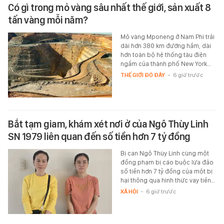
Có gì trong mỏ vàng sâu nhất thế giới, sản xuất 8
tấn vàng mỗi năm?
Mỏ vàng Mponeng ở Nam Phi trải
dài hơn 380 km đường hầm, dài
hơn toàn bộ hệ thống tàu điện
ngầm của thành phố New York…
THẾ GIỚI ĐÓ ĐÂY
-
6 giờ trước
Bắt tạm giam, khám xét nơi ở của Ngô Thùy Linh
SN 1979 liên quan đến số tiền hơn 7 tỷ đồng
Bị can Ngô Thùy Linh cùng một
đồng phạm bị cáo buộc lừa đảo
số tiền hơn 7 tỷ đồng của một bị
hại thông qua hình thức vay tiền…
XÃ HỘI
-
6 giờ trước