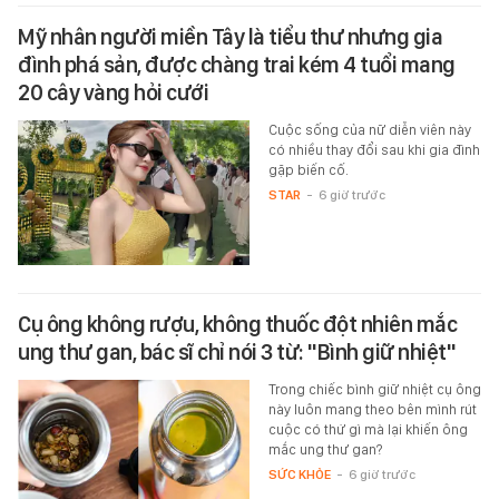
Mỹ nhân người miền Tây là tiểu thư nhưng gia
đình phá sản, được chàng trai kém 4 tuổi mang
20 cây vàng hỏi cưới
Cuộc sống của nữ diễn viên này
có nhiều thay đổi sau khi gia đình
gặp biến cố.
STAR
-
6 giờ trước
Cụ ông không rượu, không thuốc đột nhiên mắc
ung thư gan, bác sĩ chỉ nói 3 từ: "Bình giữ nhiệt"
Trong chiếc bình giữ nhiệt cụ ông
này luôn mang theo bên mình rút
cuộc có thứ gì mà lại khiến ông
mắc ung thư gan?
SỨC KHỎE
-
6 giờ trước