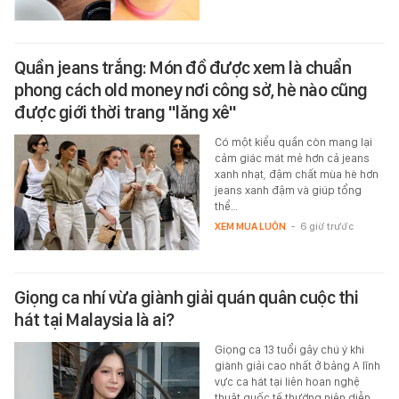
Quần jeans trắng: Món đồ được xem là chuẩn
phong cách old money nơi công sở, hè nào cũng
được giới thời trang "lăng xê"
Có một kiểu quần còn mang lại
cảm giác mát mẻ hơn cả jeans
xanh nhạt, đậm chất mùa hè hơn
jeans xanh đậm và giúp tổng
thể…
XEM MUA LUÔN
-
6 giờ trước
Giọng ca nhí vừa giành giải quán quân cuộc thi
hát tại Malaysia là ai?
Giọng ca 13 tuổi gây chú ý khi
giành giải cao nhất ở bảng A lĩnh
vực ca hát tại liên hoan nghệ
thuật quốc tế thường niên diễn