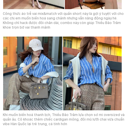
Công thức áo trễ vai mix&match với quần short này là gợi ý tuyệt vời cho
các chị em muốn biến hoá sang chảnh nhưng vẫn năng động ngày hè.
Không chỉ hack được đôi chân dài, combo này còn giúp Thiều Bảo Trâm
khoe trọn bờ vai thanh mảnh
Khi muốn biến hoá thanh lịch, Thiều Bảo Trâm lựa chọn sơ mi oversized và
quần âu. Cô khoác thêm chiếc cardigan mỏng, đôi mũ lưỡi chai vừa chuẩn
vibe Hàn Quốc lại trẻ trung, cá tính hơn