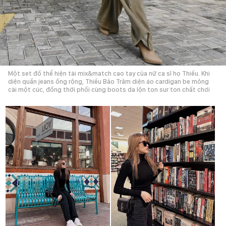
Một set đồ thể hiện tài mix&match cao tay của nữ ca sĩ họ Thiều. Khi
diện quần jeans ống rộng, Thiều Bảo Trâm diện áo cardigan be mỏng
cài một cúc, đồng thời phối cùng boots da lộn ton sur ton chất chơi