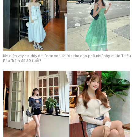
Khi diện váy hai dây dài form xoè thướt tha dạo phố như này, ai tin Thiều
Bảo Trâm đã 30 tuổi?