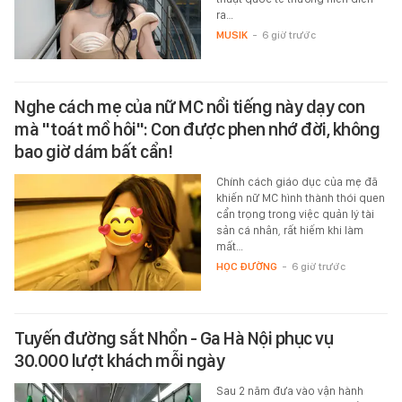
ra…
MUSIK
-
6 giờ trước
Nghe cách mẹ của nữ MC nổi tiếng này dạy con
mà "toát mồ hôi": Con được phen nhớ đời, không
bao giờ dám bất cẩn!
Chính cách giáo dục của mẹ đã
khiến nữ MC hình thành thói quen
cẩn trọng trong việc quản lý tài
sản cá nhân, rất hiếm khi làm
mất…
HỌC ĐƯỜNG
-
6 giờ trước
Tuyến đường sắt Nhổn - Ga Hà Nội phục vụ
30.000 lượt khách mỗi ngày
Sau 2 năm đưa vào vận hành