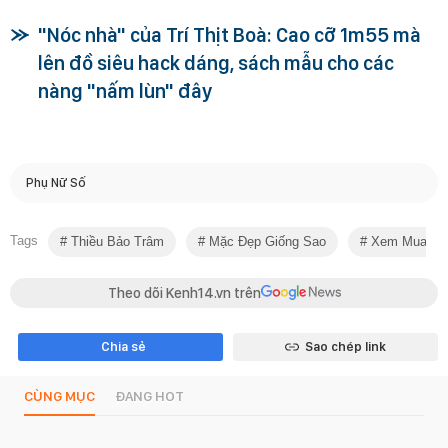
"Nóc nhà" của Trí Thịt Boà: Cao cỡ 1m55 mà
lên đồ siêu hack dáng, sách mẫu cho các
nàng "nấm lùn" đây
Phụ Nữ Số
Tags
Thiều Bảo Trâm
Mặc Đẹp Giống Sao
Xem Mua Lu
Theo dõi Kenh14.vn trên
Chia sẻ
Sao chép link
CÙNG MỤC
ĐANG HOT