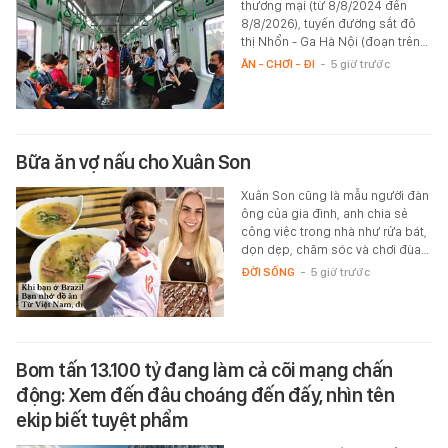
thương mại (từ 8/8/2024 đến
8/8/2026), tuyến đường sắt đô
thị Nhổn - Ga Hà Nội (đoạn trên…
ĂN - CHƠI - ĐI
-
5 giờ trước
Bữa ăn vợ nấu cho Xuân Son
Xuân Son cũng là mẫu người đàn
ông của gia đình, anh chia sẻ
công việc trong nhà như rửa bát,
dọn dẹp, chăm sóc và chơi đùa…
ĐỜI SỐNG
-
5 giờ trước
Bom tấn 13.100 tỷ đang làm cả cõi mạng chấn
động: Xem đến đâu choáng đến đấy, nhìn tên
ekip biết tuyệt phẩm