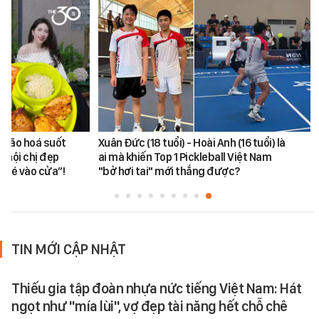
 lão hoá suốt
Xuân Đức (18 tuổi) - Hoài Anh (16 tuổi) là
 hội chị đẹp
ai mà khiến Top 1 Pickleball Việt Nam
m vé vào cửa”!
"bở hơi tai" mới thắng được?
TIN MỚI CẬP NHẬT
Thiếu gia tập đoàn nhựa nức tiếng Việt Nam: Hát
ngọt như "mía lùi", vợ đẹp tài năng hết chỗ chê