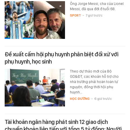
Ông Jorge Messi, cha của Lionel
Messi, đã qua đời ở tuổi 68.
SPORT
-
7 giờ trước
Đề xuất cấm hội phụ huynh phân biệt đối xử với
phụ huynh, học sinh
Theo dự thảo mới của Bộ
GD&ĐT, các khoản hỗ trợ cho
nhà trường phải hoàn toàn tự
nguyện, đồng thời hội phụ
huynh…
HỌC ĐƯỜNG
-
6 giờ trước
Tài khoản ngân hàng phát sinh 12 giao dịch
chuyển khoản liên tiếp với tổng 5 tỷ đồng: Người