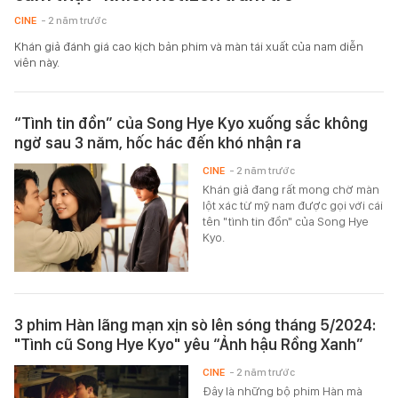
CINE
- 2 năm trước
Khán giả đánh giá cao kịch bản phim và màn tái xuất của nam diễn
viên này.
“Tình tin đồn” của Song Hye Kyo xuống sắc không
ngờ sau 3 năm, hốc hác đến khó nhận ra
CINE
- 2 năm trước
Khán giả đang rất mong chờ màn
lột xác từ mỹ nam được gọi với cái
tên "tình tin đồn" của Song Hye
Kyo.
3 phim Hàn lãng mạn xịn sò lên sóng tháng 5/2024:
"Tình cũ Song Hye Kyo" yêu “Ảnh hậu Rồng Xanh”
CINE
- 2 năm trước
Đây là những bộ phim Hàn mà