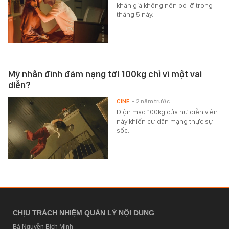
khán giả không nên bỏ lỡ trong
tháng 5 này.
Mỹ nhân đình đám nặng tới 100kg chỉ vì một vai
diễn?
CINE
- 2 năm trước
Diện mạo 100kg của nữ diễn viên
này khiến cư dân mạng thực sự
sốc.
CHỊU TRÁCH NHIỆM QUẢN LÝ NỘI DUNG
Bà Nguyễn Bích Minh