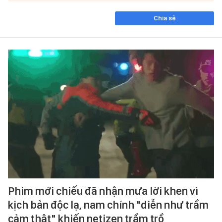
Chia sẻ
Phim mới chiếu đã nhận mưa lời khen vì
kịch bản độc lạ, nam chính "diễn như trầm
cảm thật" khiến netizen trầm trồ