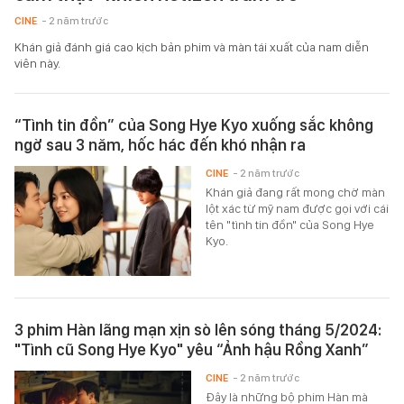
CINE
- 2 năm trước
Khán giả đánh giá cao kịch bản phim và màn tái xuất của nam diễn
viên này.
“Tình tin đồn” của Song Hye Kyo xuống sắc không
ngờ sau 3 năm, hốc hác đến khó nhận ra
CINE
- 2 năm trước
Khán giả đang rất mong chờ màn
lột xác từ mỹ nam được gọi với cái
tên "tình tin đồn" của Song Hye
Kyo.
3 phim Hàn lãng mạn xịn sò lên sóng tháng 5/2024:
"Tình cũ Song Hye Kyo" yêu “Ảnh hậu Rồng Xanh”
CINE
- 2 năm trước
Đây là những bộ phim Hàn mà