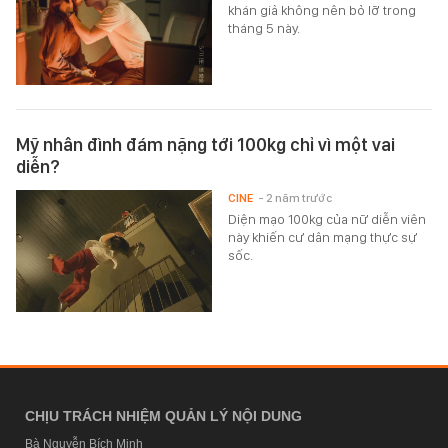
khán giả không nên bỏ lỡ trong
tháng 5 này.
Mỹ nhân đình đám nặng tới 100kg chỉ vì một vai
diễn?
CINE
- 2 năm trước
Diện mạo 100kg của nữ diễn viên
này khiến cư dân mạng thực sự
sốc.
CHỊU TRÁCH NHIỆM QUẢN LÝ NỘI DUNG
Bà Nguyễn Bích Minh