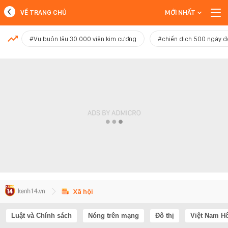
VỀ TRANG CHỦ
MỚI NHẤT
MỚI NHẤT
#Vụ buôn lậu 30.000 viên kim cương
#chiến dịch 500 ngày 
Xem thêm
Xã hội
Luật và Chính sách
Nóng trên mạng
Đô thị
Việt Nam H