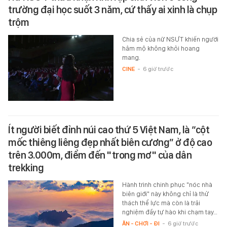
trường đại học suốt 3 năm, cứ thấy ai xinh là chụp
trộm
Chia sẻ của nữ NSƯT khiến người
hâm mộ không khỏi hoang
mang.
CINE
-
6 giờ trước
Ít người biết đỉnh núi cao thứ 5 Việt Nam, là “cột
mốc thiêng liêng đẹp nhất biên cương” ở độ cao
trên 3.000m, điểm đến "trong mơ" của dân
trekking
Hành trình chinh phục "nóc nhà
biên giới" này không chỉ là thử
thách thể lực mà còn là trải
nghiệm đầy tự hào khi chạm tay…
ĂN - CHƠI - ĐI
-
6 giờ trước