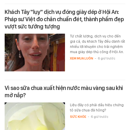
Khách Tây "lụy" dịch vụ đóng giày dép ở Hội An:
Pháp sư Việt đo chân chuẩn đét, thành phẩm đẹp
vượt sức tưởng tượng
Từ chất lượng, dịch vụ cho đến
giá cả, du khách Tây đều dành rất
nhiều lời khuyên cho trải nghiệm
mua giày dép thủ công ở Hội An.
XEM MUA LUÔN
-
6 giờ trước
Vì sao sữa chua xuất hiện nước màu vàng sau khi
mở nắp?
Liệu đây có phải dấu hiệu chứng
tỏ sữa chua đã hỏng?
SỨC KHỎE
-
6 giờ trước