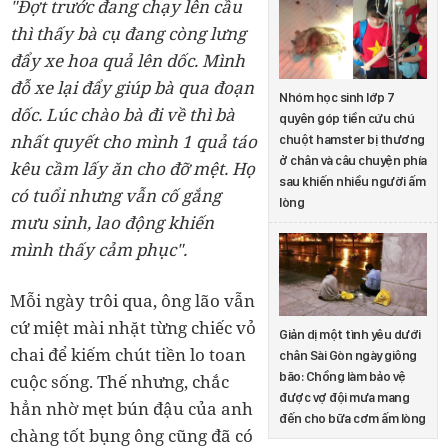
"Đợt trước đang chạy lên cầu
thì thấy bà cụ đang còng lưng
đẩy xe hoa quả lên dốc. Mình
đỗ xe lại đẩy giúp bà qua đoạn
Nhóm học sinh lớp 7
dốc. Lúc chào bà đi về thì bà
quyên góp tiền cứu chú
nhất quyết cho mình 1 quả táo
chuột hamster bị thương
ở chân và câu chuyện phía
k
êu cầm lấy ăn cho đỡ mệt. Họ
sau khiến nhiều người ấm
có tuổi nhưng vẫn cố gắng
lòng
mưu sinh, lao động khiến
mình thấy cảm phục".
Mỗi ngày trôi qua, ông lão vẫn
cứ miệt mài nhặt từng chiếc vỏ
Giản dị một tình yêu dưới
chai để kiếm chút tiền lo toan
chân Sài Gòn ngày giông
bão: Chồng làm bảo vệ
cuộc sống. Thế nhưng, chắc
được vợ đội mưa mang
hẳn nhờ mẹt bún đậu của anh
đến cho bữa cơm ấm lòng
chàng tốt bụng ông cũng đã có