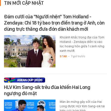
TIN MỚI CẬP NHẬT
Đám cưới của "Người nhện" Tom Holland -
Zendaya: Chi 18 tỷ bao trọn điền trang ở Anh, còn
dùng trực thăng đưa đón dàn khách mời
Khoảnh khắc trọng đại của Tom
Holland - Zendaya diễn ra vào
lúc hoàng hôn giữa 1 cánh rừng
xanh mướt.
STAR
-
7 giờ trước
HLV Kim Sang-sik trêu đùa khiến Hai Long
ngượng đỏ mặt
Màn ăn mừng gây sốt của Hai
Long được HLV Kim Sang-sik tái
hiện cực hóm hỉnh.