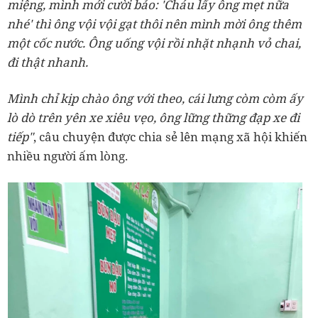
miệng, mình mới cười bảo: 'Cháu lấy ông mẹt nữa
nhé' thì ông vội vội gạt thôi nên mình mời ông thêm
một cốc nước. Ông uống vội rồi nhặt nhạnh vỏ chai,
đi thật nhanh.
Mình chỉ kịp chào ông với theo, cái lưng còm còm ấy
lò dò trên yên xe xiêu vẹo, ông lững thững đạp xe đi
tiếp"
, câu chuyện được chia sẻ lên mạng xã hội khiến
nhiều người ấm lòng.