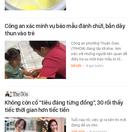
Công an xác minh vụ bảo mẫu đánh chửi, bắn dây
thun vào trẻ
Công an phường Thuận Giao
(TPHCM) đang lấy lời khai, làm
việc với những người liên quan để
điều tra vụ một bảo mẫu bị tố…
XÃ HỘI
-
6 giờ trước
Không còn cố “tiêu đáng từng đồng”, 30 rồi thấy
tiếc thời gian hơn tiếc tiền
Tuổi này rồi, việc gì ra tiền thì mới
đáng để ưu tiên.
THE 30S
-
6 giờ trước