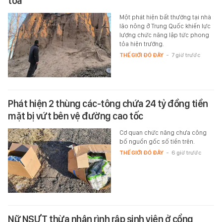
tỏa
Một phát hiện bất thường tại nhà
lão nông ở Trung Quốc khiến lực
lượng chức năng lập tức phong
tỏa hiện trường.
THẾ GIỚI ĐÓ ĐÂY
-
7 giờ trước
Phát hiện 2 thùng các-tông chứa 24 tỷ đồng tiền
mặt bị vứt bên vệ đường cao tốc
Cơ quan chức năng chưa công
bố nguồn gốc số tiền trên.
THẾ GIỚI ĐÓ ĐÂY
-
6 giờ trước
Nữ NSƯT thừa nhận rình rập sinh viên ở cổng