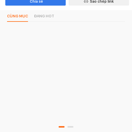
Chia sẻ
Sao chép link
CÙNG MỤC
ĐANG HOT