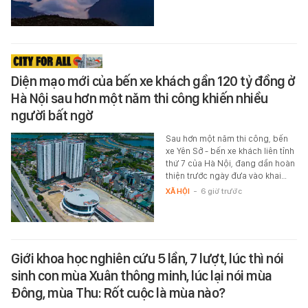
Diện mạo mới của bến xe khách gần 120 tỷ đồng ở
Hà Nội sau hơn một năm thi công khiến nhiều
người bất ngờ
Sau hơn một năm thi công, bến
xe Yên Sở - bến xe khách liên tỉnh
thứ 7 của Hà Nội, đang dần hoàn
thiện trước ngày đưa vào khai…
XÃ HỘI
-
6 giờ trước
Giới khoa học nghiên cứu 5 lần, 7 lượt, lúc thì nói
sinh con mùa Xuân thông minh, lúc lại nói mùa
Đông, mùa Thu: Rốt cuộc là mùa nào?