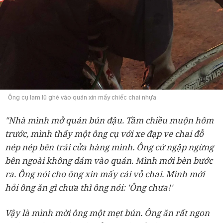
Ông cụ lam lũ ghé vào quán xin mấy chiếc chai nhựa
"
Nhà mình mở quán bún đậu. Tầm chiều muộn hôm
trước, mình thấy một ông cụ với xe đạp ve chai đỗ
nép nép bên trái cửa hàng mình. Ông cứ ngập ngừng
bên ngoài không dám vào quán. Mình mới bèn bước
ra. Ông nói cho ông xin mấy cái vỏ chai. Mình mới
hỏi ông ăn gì chưa thì ông nói: 'Ông chưa!'
Vậy là mình mời ông một mẹt bún. Ông ăn rất ngon