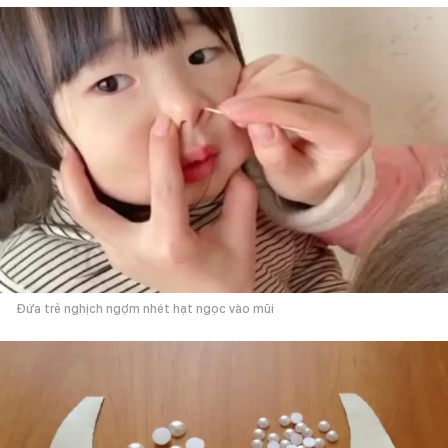
Đứa trẻ nghịch ngợm nhét hạt ngọc vào mũi