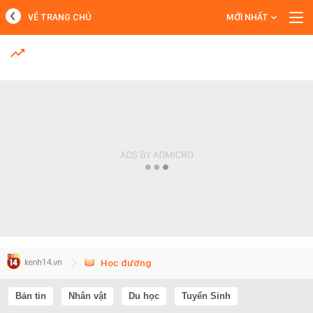
VỀ TRANG CHỦ
MỚI NHẤT
MỚI NHẤT
Xem thêm
Học đường
Bản tin
Nhân vật
Du học
Tuyển Sinh