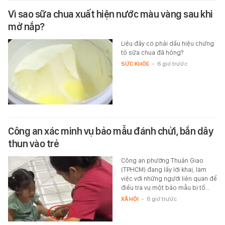
Vì sao sữa chua xuất hiện nước màu vàng sau khi
mở nắp?
Liệu đây có phải dấu hiệu chứng
tỏ sữa chua đã hỏng?
SỨC KHỎE
-
6 giờ trước
Công an xác minh vụ bảo mẫu đánh chửi, bắn dây
thun vào trẻ
Công an phường Thuận Giao
(TPHCM) đang lấy lời khai, làm
việc với những người liên quan để
điều tra vụ một bảo mẫu bị tố…
XÃ HỘI
-
6 giờ trước