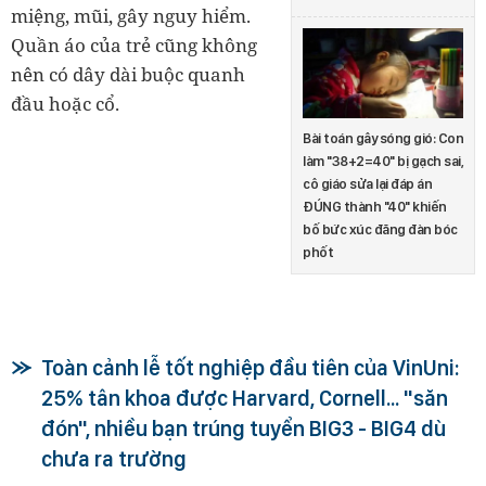
miệng, mũi, gây nguy hiểm.
Quần áo của trẻ cũng không
nên có dây dài buộc quanh
đầu hoặc cổ.
Bài toán gây sóng gió: Con
làm "38+2=40" bị gạch sai,
cô giáo sửa lại đáp án
ĐÚNG thành "40" khiến
bố bức xúc đăng đàn bóc
phốt
Toàn cảnh lễ tốt nghiệp đầu tiên của VinUni:
25% tân khoa được Harvard, Cornell... "săn
đón", nhiều bạn trúng tuyển BIG3 - BIG4 dù
chưa ra trường