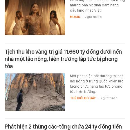
những bản hit đình đám hàng
đầu làng nhạc Việt.
MUSIK
-
7 giờ trước
Tịch thu kho vàng trị giá 11.660 tỷ đồng dưới nền
nhà một lão nông, hiện trường lập tức bị phong
tỏa
Một phát hiện bất thường tại nhà
lão nông ở Trung Quốc khiến lực
lượng chức năng lập tức phong
tỏa hiện trường.
THẾ GIỚI ĐÓ ĐÂY
-
7 giờ trước
Phát hiện 2 thùng các-tông chứa 24 tỷ đồng tiền