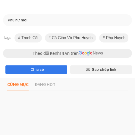
Phụ nữ mới
Tags
Tranh Cãi
Cô Giáo Và Phụ Huynh
Phụ Huynh
Theo dõi Kenh14.vn trên
Chia sẻ
Sao chép link
CÙNG MỤC
ĐANG HOT