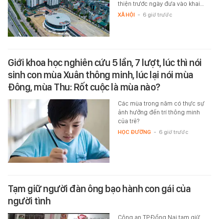
thiện trước ngày đưa vào khai…
XÃ HỘI
-
6 giờ trước
Giới khoa học nghiên cứu 5 lần, 7 lượt, lúc thì nói
sinh con mùa Xuân thông minh, lúc lại nói mùa
Đông, mùa Thu: Rốt cuộc là mùa nào?
Các mùa trong năm có thực sự
ảnh hưởng đến trí thông minh
của trẻ?
HỌC ĐƯỜNG
-
6 giờ trước
Tạm giữ người đàn ông bạo hành con gái của
người tình
Công an TP.Đồng Nai tạm giữ