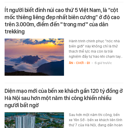
Ít người biết đỉnh núi cao thứ 5 Việt Nam, là “cột
mốc thiêng liêng đẹp nhất biên cương” ở độ cao
trên 3.000m, điểm đến "trong mơ" của dân
trekking
Hành trình chinh phục "nóc nhà
biên giới" này không chỉ là thử
thách thể lực mà còn là trải
nghiệm đầy tự hào khi chạm tay…
ĂN - CHƠI - ĐI
-
6 giờ trước
Diện mạo mới của bến xe khách gần 120 tỷ đồng ở
Hà Nội sau hơn một năm thi công khiến nhiều
người bất ngờ
Sau hơn một năm thi công, bến
xe Yên Sở - bến xe khách liên tỉnh
thứ 7 của Hà Nội, đang dần hoàn