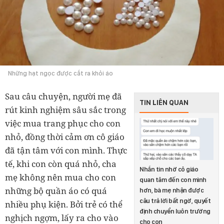
Những hạt ngọc được cắt ra khỏi áo
Sau câu chuyện, người mẹ đã
TIN LIÊN QUAN
rút kinh nghiệm sâu sắc trong
việc mua trang phục cho con
nhỏ, đồng thời cảm ơn cô giáo
đã tận tâm với con mình. Thực
tế, khi con còn quá nhỏ, cha
Nhắn tin nhờ cô giáo
mẹ không nên mua cho con
quan tâm đến con mình
những bộ quần áo có quá
hơn, bà mẹ nhận được
câu trả lời bất ngờ, quyết
nhiều phụ kiện. Bởi trẻ có thể
định chuyển luôn trường
nghịch ngợm, lấy ra cho vào
cho con