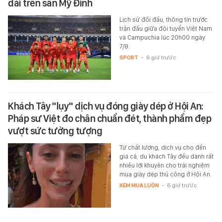
dài trên sân Mỹ Đình
Lịch sử đối đầu, thông tin trước
trận đấu giữa đội tuyển Việt Nam
và Campuchia lúc 20h00 ngày
7/8.
SPORT
-
6 giờ trước
Khách Tây "lụy" dịch vụ đóng giày dép ở Hội An:
Pháp sư Việt đo chân chuẩn đét, thành phẩm đẹp
vượt sức tưởng tượng
Từ chất lượng, dịch vụ cho đến
giá cả, du khách Tây đều dành rất
nhiều lời khuyên cho trải nghiệm
mua giày dép thủ công ở Hội An.
XEM MUA LUÔN
-
6 giờ trước