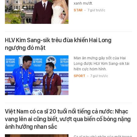
xanh mướt.
STAR
-
7 giờ trước
HLV Kim Sang-sik trêu đùa khiến Hai Long
ngượng đỏ mặt
Màn ăn mừng gây sốt của Hai
Long được HLV Kim Sang-sik tái
hiện cực hóm hỉnh.
SPORT
-
7 giờ trước
Việt Nam có ca sĩ 20 tuổi nổi tiếng cả nước: Nhạc
vang lên ai cũng biết, vượt qua biến cố bỏng nặng
ảnh hưởng nhan sắc
Ca sĩ này chủ nhân của một trong