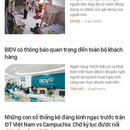
người đàn ông đã có hành động
dùng roi đánh con gái riêng của
người tình.
XÃ HỘI
-
6 giờ trước
BIDV có thông báo quan trọng đến toàn bộ khách
hàng
Ngân hàng TMCP Đầu tư và Phát
triển Việt Nam (BIDV) khuyến nghị
người dùng kích hoạt ngay tính
năng xác thực khuôn mặt trên…
TEK-LIFE
-
6 giờ trước
Những con số thống kê đáng kinh ngạc trước trận
ĐT Việt Nam vs Campuchia: Chờ kỷ lục được nối