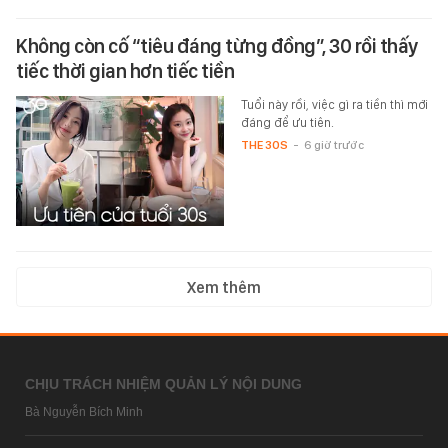
Không còn cố “tiêu đáng từng đồng”, 30 rồi thấy
tiếc thời gian hơn tiếc tiền
Tuổi này rồi, việc gì ra tiền thì mới
đáng để ưu tiên.
THE 30S
-
6 giờ trước
Xem thêm
CHỊU TRÁCH NHIỆM QUẢN LÝ NỘI DUNG
Bà Nguyễn Bích Minh