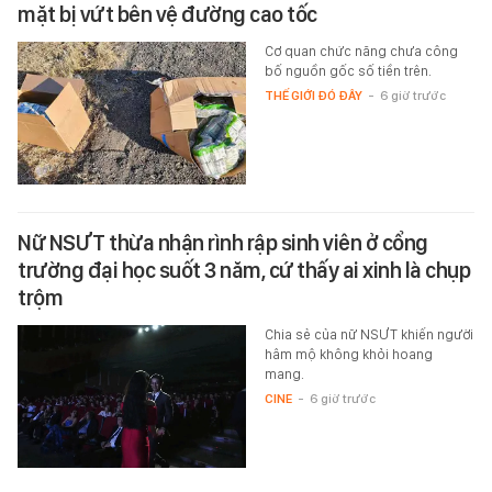
mặt bị vứt bên vệ đường cao tốc
Cơ quan chức năng chưa công
bố nguồn gốc số tiền trên.
THẾ GIỚI ĐÓ ĐÂY
-
6 giờ trước
Nữ NSƯT thừa nhận rình rập sinh viên ở cổng
trường đại học suốt 3 năm, cứ thấy ai xinh là chụp
trộm
Chia sẻ của nữ NSƯT khiến người
hâm mộ không khỏi hoang
mang.
CINE
-
6 giờ trước