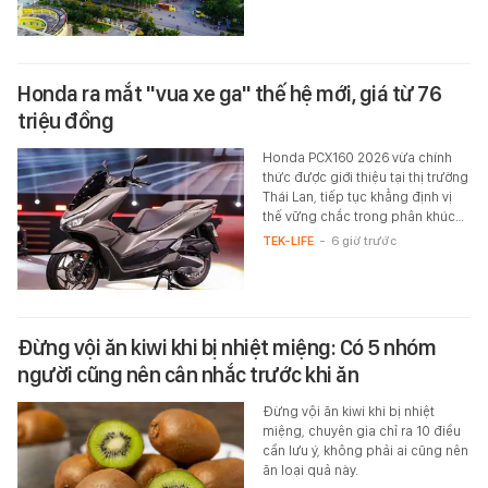
Honda ra mắt "vua xe ga" thế hệ mới, giá từ 76
triệu đồng
Honda PCX160 2026 vừa chính
thức được giới thiệu tại thị trường
Thái Lan, tiếp tục khẳng định vị
thế vững chắc trong phân khúc…
TEK-LIFE
-
6 giờ trước
Đừng vội ăn kiwi khi bị nhiệt miệng: Có 5 nhóm
người cũng nên cân nhắc trước khi ăn
Đừng vội ăn kiwi khi bị nhiệt
miệng, chuyên gia chỉ ra 10 điều
cần lưu ý, không phải ai cũng nên
ăn loại quả này.