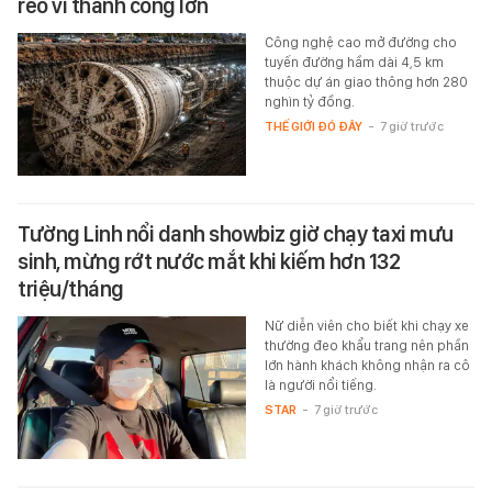
reo vì thành công lớn
Công nghệ cao mở đường cho
tuyến đường hầm dài 4,5 km
thuộc dự án giao thông hơn 280
nghìn tỷ đồng.
THẾ GIỚI ĐÓ ĐÂY
-
7 giờ trước
Tường Linh nổi danh showbiz giờ chạy taxi mưu
sinh, mừng rớt nước mắt khi kiếm hơn 132
triệu/tháng
Nữ diễn viên cho biết khi chạy xe
thường đeo khẩu trang nên phần
lớn hành khách không nhận ra cô
là người nổi tiếng.
STAR
-
7 giờ trước