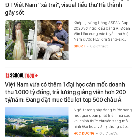
ĐT Việt Nam "xả trại", visual tiểu thư Hà thành
gây sốt
Khép lại vòng bảng ASEAN Cup
2026 với ngôi đầu bảng A, Đoàn
Văn Hậu cùng các tuyển thủ Việt
Nam được HLV Kim Sang-sik…
SPORT
-
6 giờ trước
Việt Nam vừa có thêm 1 đại học cán mốc doanh
thu 1.000 tỷ đồng, trả lương giảng viên hơn 200
tỷ/năm: Đang đặt mục tiêu lọt top 500 châu Á
Ngôi trường này đang bước sang
một giai đoạn phát triển mới sau
khi chính thức chuyển sang mô
hình Đại học, với hệ thống đào…
HỌC ĐƯỜNG
-
6 giờ trước