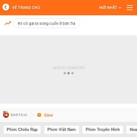
VỀ TRANG CHỦ
MỚI NHẤT
MỚI NHẤT
#3 cô gái bị sóng cuốn ở Sơn Trà
Xem thêm
Cine
Phim Chiếu Rạp
Phim Việt Nam
Phim Truyền Hình
Hoa