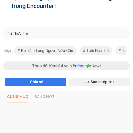
trong Encounter!
Trí Thức Trẻ
Tags
Kẻ Tám Lạng Người Nửa Cân
Tuổi Học Trò
Tuổi 
Theo dõi Kenh14.vn trên
Chia sẻ
Sao chép link
CÙNG MỤC
ĐANG HOT