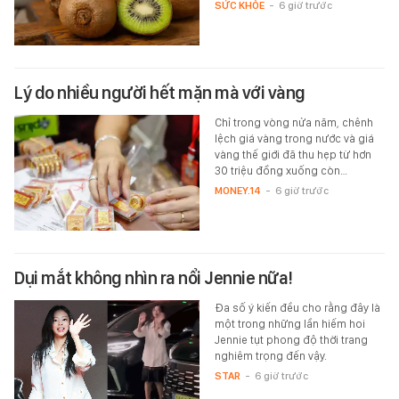
SỨC KHỎE
-
6 giờ trước
Lý do nhiều người hết mặn mà với vàng
Chỉ trong vòng nửa năm, chênh
lệch giá vàng trong nước và giá
vàng thế giới đã thu hẹp từ hơn
30 triệu đồng xuống còn…
MONEY.14
-
6 giờ trước
Dụi mắt không nhìn ra nổi Jennie nữa!
Đa số ý kiến đều cho rằng đây là
một trong những lần hiếm hoi
Jennie tụt phong độ thời trang
nghiêm trọng đến vậy.
STAR
-
6 giờ trước