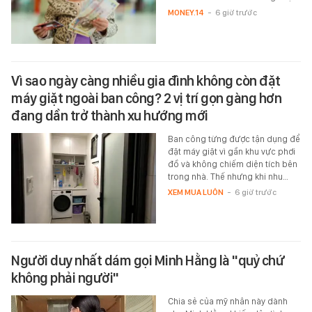
MONEY.14
-
6 giờ trước
Vì sao ngày càng nhiều gia đình không còn đặt
máy giặt ngoài ban công? 2 vị trí gọn gàng hơn
đang dần trở thành xu hướng mới
Ban công từng được tận dụng để
đặt máy giặt vì gần khu vực phơi
đồ và không chiếm diện tích bên
trong nhà. Thế nhưng khi nhu…
XEM MUA LUÔN
-
6 giờ trước
Người duy nhất dám gọi Minh Hằng là "quỷ chứ
không phải người"
Chia sẻ của mỹ nhân này dành