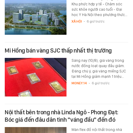
Khu phức hợp y tế - Chăm sóc
sức khỏe người cao tuổi - Đại
học Y Hà Nội theo phương thức…
XÃ HỘI
-
6 giờ trước
Mi Hồng bán vàng SJC thấp nhất thị trường
Sáng nay (10/8), giá vàng trong
nước đồng loạt quay đầu giảm.
Đáng chú ý, giá vàng miếng SJC
tại Mi Hồng giảm mạnh 1 triệu…
MONEY.14
-
6 giờ trước
Nội thất bên trong nhà Linda Ngô - Phong Đạt:
Bóc giá đến đâu dân tình "váng đầu" đến đó
Màn flex đồ nội thất trong nhà