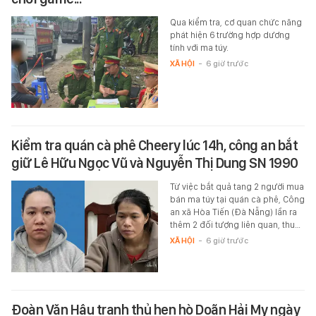
Qua kiểm tra, cơ quan chức năng
phát hiện 6 trường hợp dương
tính với ma túy.
XÃ HỘI
-
6 giờ trước
Kiểm tra quán cà phê Cheery lúc 14h, công an bắt
giữ Lê Hữu Ngọc Vũ và Nguyễn Thị Dung SN 1990
Từ việc bắt quả tang 2 người mua
bán ma túy tại quán cà phê, Công
an xã Hòa Tiến (Đà Nẵng) lần ra
thêm 2 đối tượng liên quan, thu…
XÃ HỘI
-
6 giờ trước
Đoàn Văn Hậu tranh thủ hẹn hò Doãn Hải My ngày