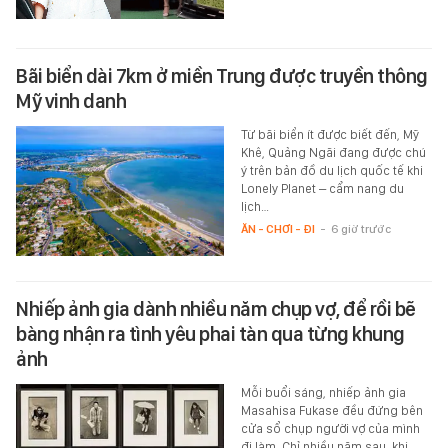
Bãi biển dài 7km ở miền Trung được truyền thông
Mỹ vinh danh
Từ bãi biển ít được biết đến, Mỹ
Khê, Quảng Ngãi đang được chú
ý trên bản đồ du lịch quốc tế khi
Lonely Planet – cẩm nang du
lịch…
ĂN - CHƠI - ĐI
-
6 giờ trước
Nhiếp ảnh gia dành nhiều năm chụp vợ, để rồi bẽ
bàng nhận ra tình yêu phai tàn qua từng khung
ảnh
Mỗi buổi sáng, nhiếp ảnh gia
Masahisa Fukase đều đứng bên
cửa sổ chụp người vợ của mình
đi làm. Chỉ nhiều năm sau, khi…