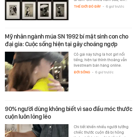
THẾ GIỚI ĐÓ ĐÂY
-
6 giờ trước
Mỹ nhân ngành múa SN 1992 bí mật sinh con cho
đại gia: Cuộc sống hiện tại gây choáng ngợp
Cô gái này từng là hot girl nổi
tiếng, hiện tại thỉnh thoảng vẫn
livestream bán hàng online.
ĐỜI SỐNG
-
6 giờ trước
90% người dùng không biết vì sao đầu móc thước
cuộn luôn lỏng lẻo
Chi tiết khiến nhiều người tưởng
chiếc thước cuộn đã bị hỏng