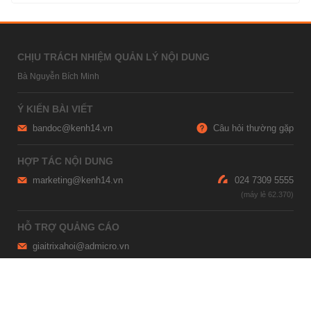
CHỊU TRÁCH NHIỆM QUẢN LÝ NỘI DUNG
Bà Nguyễn Bích Minh
Ý KIẾN BÀI VIẾT
bandoc@kenh14.vn
Câu hỏi thường gặp
HỢP TÁC NỘI DUNG
marketing@kenh14.vn
024 7309 5555
HỖ TRỢ QUẢNG CÁO
giaitrixahoi@admicro.vn
02473007108
TRỤ SỞ HÀ NỘI