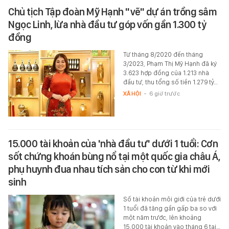
Chủ tịch Tập đoàn Mỹ Hạnh "vẽ" dự án trồng sâm
Ngọc Linh, lừa nhà đầu tư góp vốn gần 1.300 tỷ
đồng
Từ tháng 8/2020 đến tháng
3/2023, Phạm Thị Mỹ Hạnh đã ký
3.623 hợp đồng của 1.213 nhà
đầu tư, thu tổng số tiền 1.279 tỷ…
XÃ HỘI
-
6 giờ trước
15.000 tài khoản của 'nhà đầu tư' dưới 1 tuổi: Cơn
sốt chứng khoán bùng nổ tại một quốc gia châu Á,
phụ huynh đua nhau tích sản cho con từ khi mới
sinh
Số tài khoản môi giới của trẻ dưới
1 tuổi đã tăng gần gấp ba so với
một năm trước, lên khoảng
15.000 tài khoản vào tháng 6 tại…