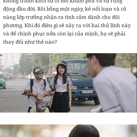
không tránh khỏi sự tò mò khám phá và sự rung
động đầu đời. Rồi bỗng một ngày, kẻ nổi loạn và cô
nàng lớp trưởng nhận ra tình cảm dành cho đối
phương. Khi đó điều gì sẽ xảy ra với hai thủ lĩnh này
và để chinh phục nửa còn lại của mình, họ sẽ phải
thay đổi như thế nào?