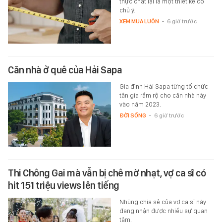
thực chất lại là một thiết kế có
chủ ý.
XEM MUA LUÔN
-
6 giờ trước
Căn nhà ở quê của Hải Sapa
Gia đình Hải Sapa từng tổ chức
tân gia rầm rộ cho căn nhà này
vào năm 2023.
ĐỜI SỐNG
-
6 giờ trước
Thi Chông Gai mà vẫn bị chê mờ nhạt, vợ ca sĩ có
hit 151 triệu views lên tiếng
Nhũng chia sẻ của vợ ca sĩ này
đang nhận được nhiều sự quan
tâm.