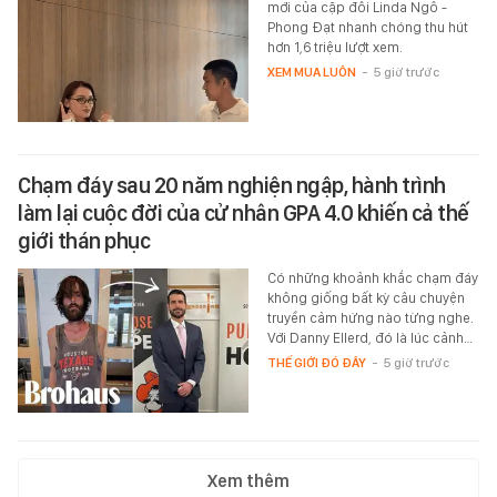
mới của cặp đôi Linda Ngô -
Phong Đạt nhanh chóng thu hút
hơn 1,6 triệu lượt xem.
XEM MUA LUÔN
-
5 giờ trước
Chạm đáy sau 20 năm nghiện ngập, hành trình
làm lại cuộc đời của cử nhân GPA 4.0 khiến cả thế
giới thán phục
Có những khoảnh khắc chạm đáy
không giống bất kỳ câu chuyện
truyền cảm hứng nào từng nghe.
Với Danny Ellerd, đó là lúc cảnh…
THẾ GIỚI ĐÓ ĐÂY
-
5 giờ trước
Xem thêm