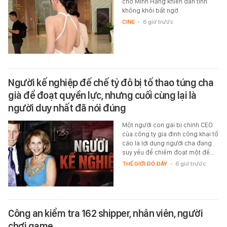
cho Minh Hằng khiến dân tình
không khỏi bất ngờ.
CINE
-
6 giờ trước
Người kế nghiệp đế chế tỷ đô bị tố thao túng cha
già để đoạt quyền lực, nhưng cuối cùng lại là
người duy nhất đã nói đúng
Một người con gái bị chính CEO
của công ty gia đình công khai tố
cáo là lợi dụng người cha đang
suy yếu để chiếm đoạt một đế…
THẾ GIỚI ĐÓ ĐÂY
-
6 giờ trước
Công an kiểm tra 162 shipper, nhân viên, người
chơi game...