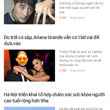
mở rộng cơ sở dạy nghề cắt tóc.
Hơn một ngày sau khi anh rời
nhà…
STAR
-
6 giờ trước
Dù trời có sập, Ariana Grande vẫn có 1 bờ vai để
dựa vào
Trong 1 thập kỷ qua, sự nghiệp
của Ariana Grande cất cánh
nhưng cô cũng đối mặt với rất
nhiều biến cố.
STAR
-
6 giờ trước
Hà Nội triển khai tổ hợp chăm sóc sức khỏe người
cao tuổi rộng hơn 9ha
Hà Nội đề xuất xây dựng Dự án