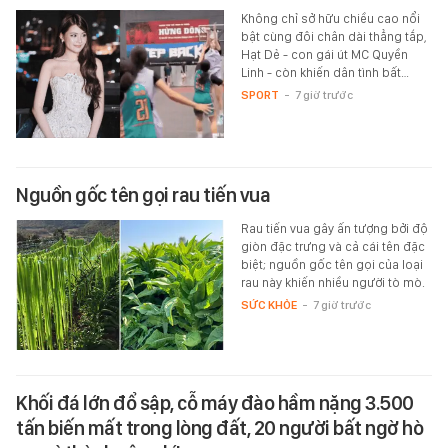
Không chỉ sở hữu chiều cao nổi
bật cùng đôi chân dài thẳng tắp,
Hạt Dẻ - con gái út MC Quyền
Linh - còn khiến dân tình bất…
SPORT
-
7 giờ trước
Nguồn gốc tên gọi rau tiến vua
Rau tiến vua gây ấn tượng bởi độ
giòn đặc trưng và cả cái tên đặc
biệt; nguồn gốc tên gọi của loại
rau này khiến nhiều người tò mò.
SỨC KHỎE
-
7 giờ trước
Khối đá lớn đổ sập, cỗ máy đào hầm nặng 3.500
tấn biến mất trong lòng đất, 20 người bất ngờ hò