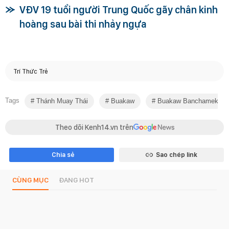
VĐV 19 tuổi người Trung Quốc gãy chân kinh
hoàng sau bài thi nhảy ngựa
Trí Thức Trẻ
Tags
Thánh Muay Thái
Buakaw
Buakaw Banchamek
Theo dõi Kenh14.vn trên
Chia sẻ
Sao chép link
CÙNG MỤC
ĐANG HOT