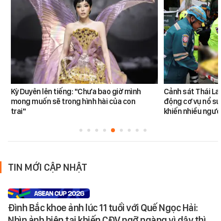
Kỳ Duyên lên tiếng: "Chưa bao giờ mình
Cảnh sát Thái La
mong muốn sẽ trong hình hài của con
động cơ vụ nổ sú
trai"
khiến nhiều ngườ
TIN MỚI CẬP NHẬT
Đình Bắc khoe ảnh lúc 11 tuổi với Quế Ngọc Hải:
Nhìn ảnh hiện tại khiến CĐV ngỡ ngàng vì dậy thì