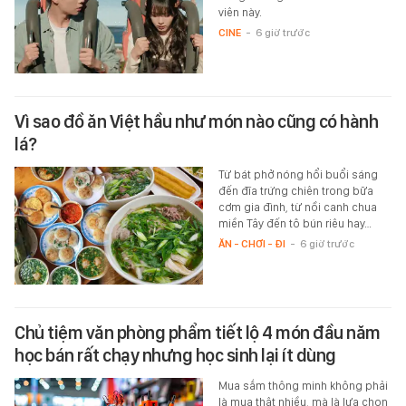
viên này.
CINE
-
6 giờ trước
Vì sao đồ ăn Việt hầu như món nào cũng có hành
lá?
Từ bát phở nóng hổi buổi sáng
đến đĩa trứng chiên trong bữa
cơm gia đình, từ nồi canh chua
miền Tây đến tô bún riêu hay…
ĂN - CHƠI - ĐI
-
6 giờ trước
Chủ tiệm văn phòng phẩm tiết lộ 4 món đầu năm
học bán rất chạy nhưng học sinh lại ít dùng
Mua sắm thông minh không phải
là mua thật nhiều, mà là lựa chọn