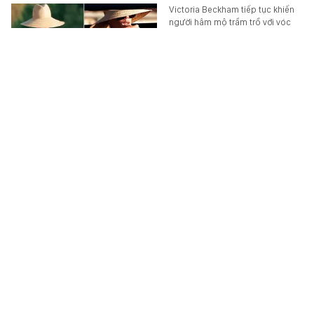
Victoria Beckham tiếp tục khiến
người hâm mộ trầm trồ với vóc
dáng săn chắc ở tuổi 52 khi cùng
chồng là David Beckham tận…
SPORT
-
6 giờ trước
Độc quyền từ Dispatch: BLACKPINK bất hợp tác
với YG
Ồn ào kỷ niệm 10 năm ra mắt của
BLACKPINK tiếp tục có diễn biến
mới.
MUSIK
-
6 giờ trước
Ra ngân hàng rút 1,5 tỷ đồng tiền mặt, cặp vợ
chồng "lọt tầm ngắm" bị công an tìm đến tận nhà