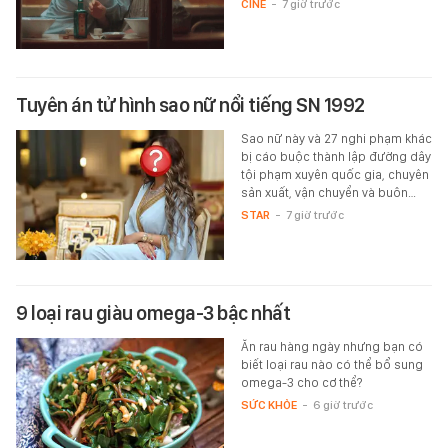
CINE
-
7 giờ trước
Tuyên án tử hình sao nữ nổi tiếng SN 1992
Sao nữ này và 27 nghi phạm khác
bị cáo buộc thành lập đường dây
tội phạm xuyên quốc gia, chuyên
sản xuất, vận chuyển và buôn…
STAR
-
7 giờ trước
9 loại rau giàu omega-3 bậc nhất
Ăn rau hàng ngày nhưng bạn có
biết loại rau nào có thể bổ sung
omega-3 cho cơ thể?
SỨC KHỎE
-
6 giờ trước