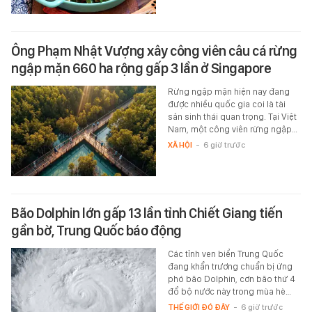
Ông Phạm Nhật Vượng xây công viên câu cá rừng
ngập mặn 660 ha rộng gấp 3 lần ở Singapore
Rừng ngập mặn hiện nay đang
được nhiều quốc gia coi là tài
sản sinh thái quan trọng. Tại Việt
Nam, một công viên rừng ngập…
XÃ HỘI
-
6 giờ trước
Bão Dolphin lớn gấp 13 lần tỉnh Chiết Giang tiến
gần bờ, Trung Quốc báo động
Các tỉnh ven biển Trung Quốc
đang khẩn trương chuẩn bị ứng
phó bão Dolphin, cơn bão thứ 4
đổ bộ nước này trong mùa hè…
THẾ GIỚI ĐÓ ĐÂY
-
6 giờ trước