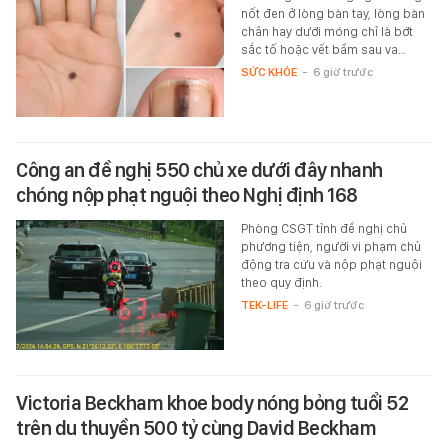
nốt đen ở lòng bàn tay, lòng bàn
chân hay dưới móng chỉ là bớt
sắc tố hoặc vết bầm sau va…
SỨC KHỎE
-
6 giờ trước
Công an đề nghị 550 chủ xe dưới đây nhanh
chóng nộp phạt nguội theo Nghị định 168
Phòng CSGT tỉnh đề nghị chủ
phương tiện, người vi phạm chủ
động tra cứu và nộp phạt nguội
theo quy định.
TEK-LIFE
-
6 giờ trước
Victoria Beckham khoe body nóng bỏng tuổi 52
trên du thuyền 500 tỷ cùng David Beckham