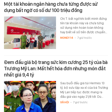
Một tài khoản ngân hàng chưa từng được sử
dụng bất ngờ có số dư 100 triệu đồng
Chị T. bất ngờ khi biết mình đứng
tên tài khoản này và chưa từng
sử dụng nên hoàn toàn không
hay biết về số tiền được chuyển…
MONEY.14
-
7 giờ trước
Đem đấu giá bộ trang sức kim cương 25 tỷ của bà
Trương Mỹ Lan: Mất hết hóa đơn nhưng món đắt
nhất giá 9,4 tỷ
Sau buổi đấu giá túi Hermès 13
tỷ, bộ sưu tập xa xỉ của bà Trương
Mỹ Lan tiếp tục được mang ra
đấu giá vào ngày 21/8 tới. Dù…
XÃ HỘI
-
7 giờ trước