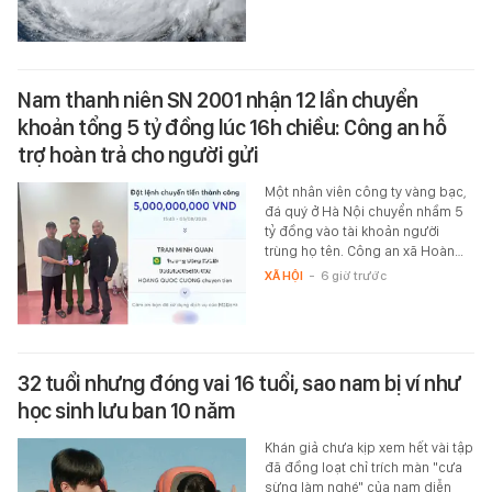
Nam thanh niên SN 2001 nhận 12 lần chuyển
khoản tổng 5 tỷ đồng lúc 16h chiều: Công an hỗ
trợ hoàn trả cho người gửi
Một nhân viên công ty vàng bạc,
đá quý ở Hà Nội chuyển nhầm 5
tỷ đồng vào tài khoản người
trùng họ tên. Công an xã Hoàn…
XÃ HỘI
-
6 giờ trước
32 tuổi nhưng đóng vai 16 tuổi, sao nam bị ví như
học sinh lưu ban 10 năm
Khán giả chưa kịp xem hết vài tập
đã đồng loạt chỉ trích màn "cưa
sừng làm nghé" của nam diễn