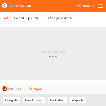
VỀ TRANG CHỦ
MỚI NHẤT
MỚI NHẤT
#World Cup 2026
#Ăn ngủ Pickleball
Xem thêm
Sport
Bóng đá
Hậu Trường
Pickleball
eSports