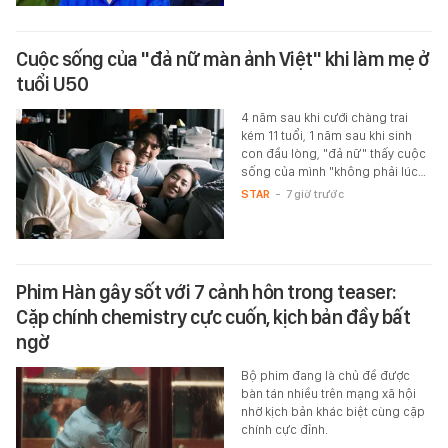
Cuộc sống của "đả nữ màn ảnh Việt" khi làm mẹ ở
tuổi U50
4 năm sau khi cưới chàng trai
kém 11 tuổi, 1 năm sau khi sinh
con đầu lòng, "đả nữ" thấy cuộc
sống của mình "không phải lúc…
STAR
-
7 giờ trước
Phim Hàn gây sốt với 7 cảnh hôn trong teaser:
Cặp chính chemistry cực cuốn, kịch bản đầy bất
ngờ
Bộ phim đang là chủ đề được
bàn tán nhiều trên mạng xã hội
nhờ kịch bản khác biệt cùng cặp
chính cực đỉnh.