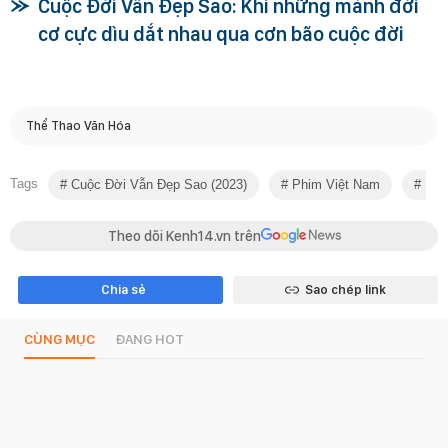
Cuộc Đời Vẫn Đẹp Sao: Khi những mảnh đời
cơ cực dìu dắt nhau qua cơn bão cuộc đời
Thể Thao Văn Hóa
Tags
Cuộc Đời Vẫn Đẹp Sao (2023)
Phim Việt Nam
Phi
Theo dõi Kenh14.vn trên
Chia sẻ
Sao chép link
CÙNG MỤC
ĐANG HOT