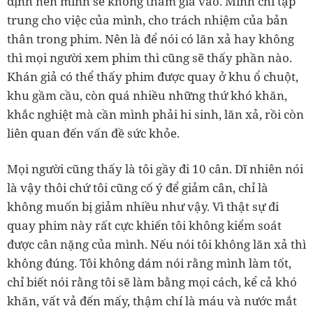
định nên mình sẽ không tham gia vào. Mình chỉ tập
trung cho việc của mình, cho trách nhiệm của bản
thân trong phim. Nên là để nói có lăn xả hay không
thì mọi người xem phim thì cũng sẽ thấy phần nào.
Khán giả có thể thấy phim được quay ở khu ổ chuột,
khu gầm cầu, còn quá nhiều những thứ khó khăn,
khắc nghiệt mà cần mình phải hi sinh, lăn xả, rồi còn
liên quan đến vấn đề sức khỏe.
Mọi người cũng thấy là tôi gầy đi 10 cân. Dĩ nhiên nói
là vậy thôi chứ tôi cũng cố ý để giảm cân, chỉ là
không muốn bị giảm nhiều như vậy. Vì thật sự đi
quay phim này rất cực khiến tôi không kiểm soát
được cân nặng của mình. Nếu nói tôi không lăn xả thì
không đúng. Tôi không dám nói rằng mình làm tốt,
chỉ biết nói rằng tôi sẽ làm bằng mọi cách, kể cả khó
khăn, vất vả đến mấy, thậm chí là máu và nước mắt