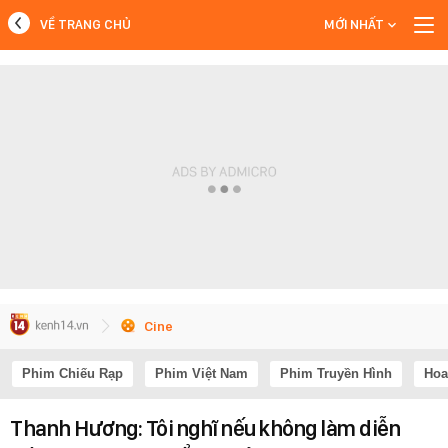
VỀ TRANG CHỦ
MỚI NHẤT
MỚI NHẤT
Xem thêm
Cine
Phim Chiếu Rạp
Phim Việt Nam
Phim Truyền Hình
Hoa
Thanh Hương: Tôi nghĩ nếu không làm diễn