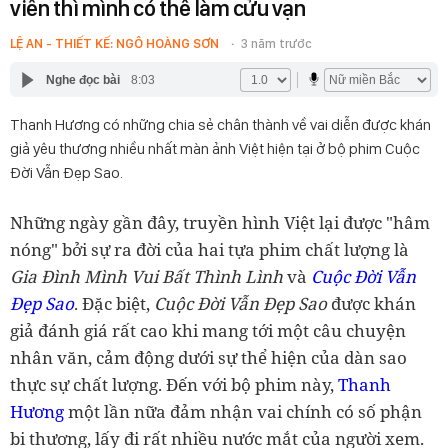
viên thì mình có thể làm cửu vạn
LỆ AN - THIẾT KẾ: NGÔ HOÀNG SƠN
3 năm trước
Nghe đọc bài
8:03
Thanh Hương có những chia sẻ chân thành về vai diễn được khán
giả yêu thương nhiều nhất màn ảnh Việt hiện tại ở bộ phim Cuộc
Đời Vẫn Đẹp Sao.
Những ngày gần đây, truyền hình Việt lại được "hâm
nóng" bởi sự ra đời của hai tựa phim chất lượng là
Gia Đình Mình Vui Bất Thình Lình
và
Cuộc Đời Vẫn
Đẹp Sao
. Đặc biệt,
Cuộc Đời Vẫn Đẹp Sao
được khán
giả đánh giá rất cao khi mang tới một câu chuyện
nhân văn, cảm động dưới sự thể hiện của dàn sao
thực sự chất lượng. Đến với bộ phim này,
Thanh
Hương
một lần nữa đảm nhận vai chính có số phận
bi thương, lấy đi rất nhiều nước mắt của người xem.