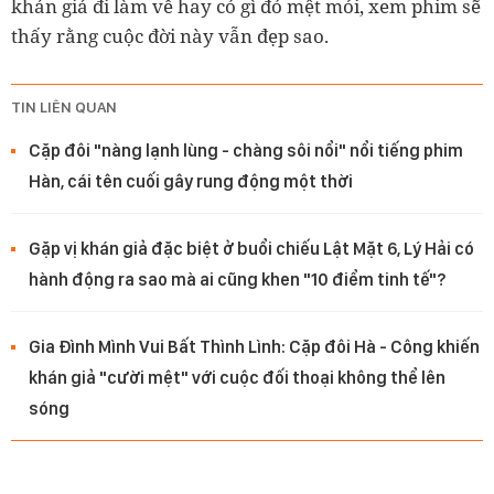
khán giả đi làm về hay có gì đó mệt mỏi, xem phim sẽ
thấy rằng cuộc đời này vẫn đẹp sao.
TIN LIÊN QUAN
Cặp đôi "nàng lạnh lùng - chàng sôi nổi" nổi tiếng phim
Hàn, cái tên cuối gây rung động một thời
Gặp vị khán giả đặc biệt ở buổi chiếu Lật Mặt 6, Lý Hải có
hành động ra sao mà ai cũng khen "10 điểm tinh tế"?
Gia Đình Mình Vui Bất Thình Lình: Cặp đôi Hà - Công khiến
khán giả "cười mệt" với cuộc đối thoại không thể lên
sóng