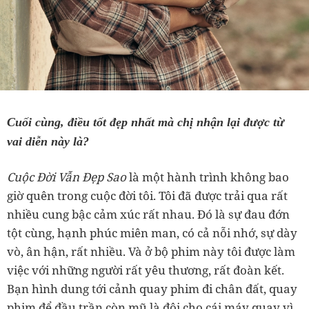
Cuối cùng, điều tốt đẹp nhất mà chị nhận lại được từ
vai diễn này là?
Cuộc Đời Vẫn Đẹp Sao
là một hành trình không bao
giờ quên trong cuộc đời tôi. Tôi đã được trải qua rất
nhiều cung bậc cảm xúc rất nhau. Đó là sự đau đớn
tột cùng, hạnh phúc miên man, có cả nỗi nhớ, sự dày
vò, ân hận, rất nhiều. Và ở bộ phim này tôi được làm
việc với những người rất yêu thương, rất đoàn kết.
Bạn hình dung tới cảnh quay phim đi chân đất, quay
phim để đầu trần còn mũ là đội cho cái máy quay vì