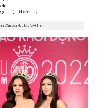
ờ đợi
m gia cuộc thi năm nay.
đình đám của Hoa hậu Việt Nam