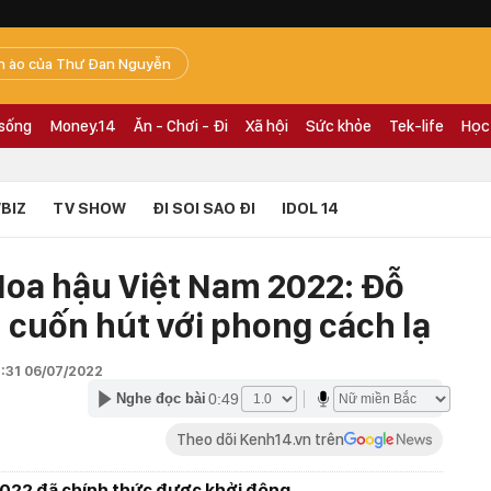
n ào của Thư Đan Nguyễn
 sống
Money.14
Ăn - Chơi - Đi
Xã hội
Sức khỏe
Tek-life
Học
BIZ
TV SHOW
ĐI SOI SAO ĐI
IDOL 14
oa hậu Việt Nam 2022: Đỗ
n cuốn hút với phong cách lạ
7:31 06/07/2022
0:49
Nghe đọc bài
Theo dõi Kenh14.vn trên
2022 đã chính thức được khởi động.