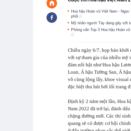
Hoa hậu Hoàn vũ Việt Nam - Ngọc C
phối
Mỹ nhân người Tày đang gây sốt t
Phỏng vấn Top 3 Hoa hậu Hoàn vũ 
Chiều ngày 6/7, họp báo khởi
với sự tham gia của nhiều mỹ 
đám nổi bật như Hoa hậu Lươn
Loan, Á hậu Tường San, Á hậu
vô cùng lộng lẫy, khoe visual
đặc biệt thu hút bởi lối trang 
Định kỳ 2 năm một lần, Hoa h
Nam 2022 đã trở lại, đánh dấu
chặng đường mới. Các thí sin
quang sẽ có được cơ hội chinh
ở đấu trường nhan sắc thế giớ