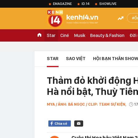
EMAGAZINE
ID.14
SHOWLIVE
Ồ
Star
Ciné
Musik
Beauty & Fashion
Đời
STAR
SAO VIỆT
HỘI BẠN THÂN SHOW
Thảm đỏ khởi động H
Hà nổi bật, Thuỳ Tiê
MYA / ẢNH: BÁ NGỌC / CLIP: TEAM SỰ KIỆN,
1
Chia sẻ
Cuộc thi Hoa hậu Việt Nam 