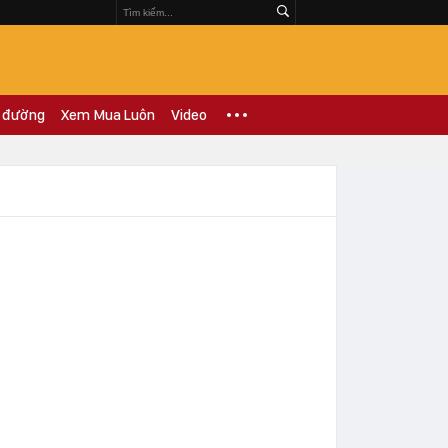
 đường
Xem Mua Luôn
Video