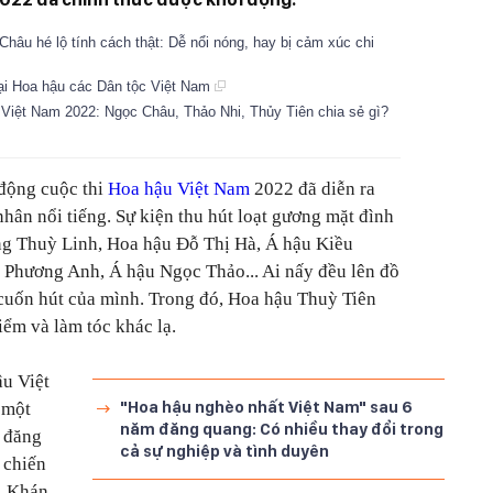
hâu hé lộ tính cách thật: Dễ nổi nóng, hay bị cảm xúc chi
ại Hoa hậu các Dân tộc Việt Nam
Việt Nam 2022: Ngọc Châu, Thảo Nhi, Thủy Tiên chia sẻ gì?
 động cuộc thi
Hoa hậu Việt Nam
2022 đã diễn ra
nhân nổi tiếng.
Sự kiện thu hút loạt gương mặt đình
g Thuỳ Linh, Hoa hậu Đỗ Thị Hà, Á hậu Kiều
 Phương Anh, Á hậu Ngọc Thảo... Ai nấy đều lên đồ
 cuốn hút của mình. Trong đó, Hoa hậu Thuỳ Tiên
điểm và làm tóc khác lạ.
ậu Việt
"Hoa hậu nghèo nhất Việt Nam" sau 6
 một
năm đăng quang: Có nhiều thay đổi trong
h đăng
cả sự nghiệp và tình duyên
 chiến
i. Khán