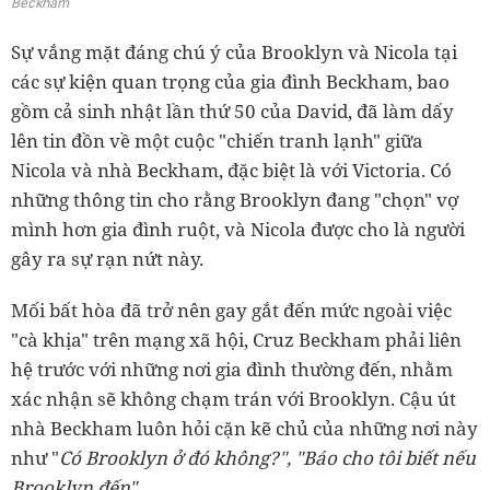
Beckham
Sự vắng mặt đáng chú ý của Brooklyn và Nicola tại
các sự kiện quan trọng của gia đình Beckham, bao
gồm cả sinh nhật lần thứ 50 của David, đã làm dấy
lên tin đồn về một cuộc "chiến tranh lạnh" giữa
Nicola và nhà Beckham, đặc biệt là với Victoria. Có
những thông tin cho rằng Brooklyn đang "chọn" vợ
mình hơn gia đình ruột, và Nicola được cho là người
gây ra sự rạn nứt này.
Mối bất hòa đã trở nên gay gắt đến mức ngoài việc
"cà khịa" trên mạng xã hội, Cruz Beckham phải liên
hệ trước với những nơi gia đình thường đến, nhằm
xác nhận sẽ không chạm trán với Brooklyn. Cậu út
nhà Beckham luôn hỏi cặn kẽ chủ của những nơi này
như "
Có Brooklyn ở đó không?", "Báo cho tôi biết nếu
Brooklyn đến".