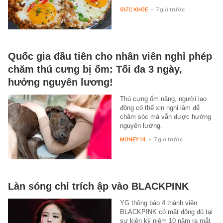
SỨC KHỎE
-
7 giờ trước
Quốc gia đầu tiên cho nhân viên nghỉ phép
chăm thú cưng bị ốm: Tối đa 3 ngày,
hưởng nguyên lương!
Thú cưng ốm nặng, người lao
động có thể xin nghỉ làm để
chăm sóc mà vẫn được hưởng
nguyên lương.
MONEY.14
-
7 giờ trước
Làn sóng chỉ trích ập vào BLACKPINK
YG thông báo 4 thành viên
BLACKPINK có mặt đông đủ tại
sự kiện kỷ niệm 10 năm ra mắt