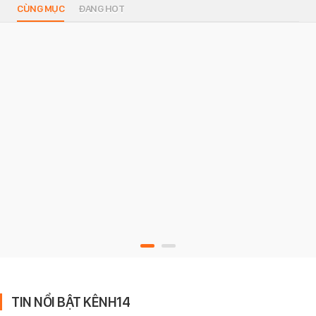
CÙNG MỤC
ĐANG HOT
TIN NỔI BẬT KÊNH14