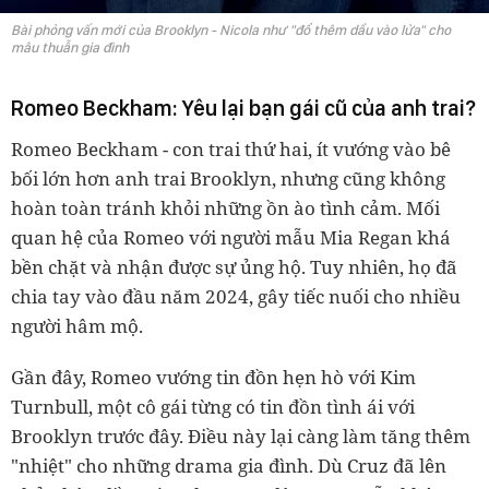
Bài phỏng vấn mới của Brooklyn - Nicola như "đổ thêm dầu vào lửa" cho
mâu thuẫn gia đình
Romeo Beckham: Yêu lại bạn gái cũ của anh trai?
Romeo Beckham - con trai thứ hai, ít vướng vào bê
bối lớn hơn anh trai Brooklyn, nhưng cũng không
hoàn toàn tránh khỏi những ồn ào tình cảm. Mối
quan hệ của Romeo với người mẫu Mia Regan khá
bền chặt và nhận được sự ủng hộ. Tuy nhiên, họ đã
chia tay vào đầu năm 2024, gây tiếc nuối cho nhiều
người hâm mộ.
Gần đây, Romeo vướng tin đồn hẹn hò với Kim
Turnbull, một cô gái từng có tin đồn tình ái với
Brooklyn trước đây. Điều này lại càng làm tăng thêm
"nhiệt" cho những drama gia đình. Dù Cruz đã lên