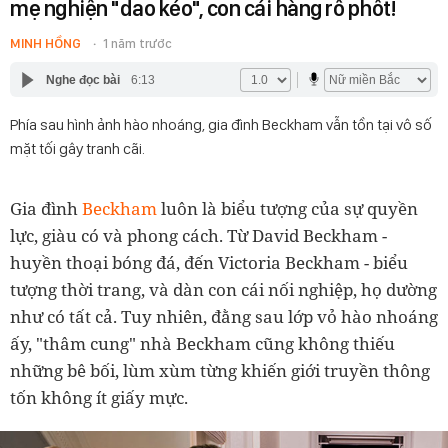
mẹ nghiện "dao kéo", con cái hàng rổ phốt!
MINH HỒNG
1 năm trước
Nghe đọc bài
6:13
Phía sau hình ảnh hào nhoáng, gia đình Beckham vẫn tồn tại vô số
mặt tối gây tranh cãi.
Gia đình
Beckham
luôn là biểu tượng của sự quyền
lực, giàu có và phong cách. Từ David Beckham -
huyền thoại bóng đá, đến Victoria Beckham - biểu
tượng thời trang, và dàn con cái nối nghiệp, họ dường
như có tất cả. Tuy nhiên, đằng sau lớp vỏ hào nhoáng
ấy, "thâm cung" nhà Beckham cũng không thiếu
những bê bối, lùm xùm từng khiến giới truyền thông
tốn không ít giấy mực.