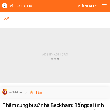
MỚI NHẤT
VỀ TRANG CHỦ
MỚI NHẤT
#Ồn ào của Thư Đan Nguyễn
Xem thêm
Star
Thâm cung bí sử nhà Beckham: Bố ngoại tình,