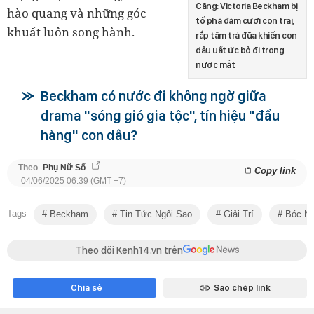
Căng: Victoria Beckham bị
hào quang và những góc
tố phá đám cưới con trai,
khuất luôn song hành.
rắp tâm trả đũa khiến con
dâu uất ức bỏ đi trong
nước mắt
Beckham có nước đi không ngờ giữa
drama "sóng gió gia tộc", tín hiệu "đầu
hàng" con dâu?
Theo
Phụ Nữ Số
Copy link
04/06/2025 06:39 (GMT +7)
Tags
Beckham
Tin Tức Ngôi Sao
Giải Trí
Bóc Na
Theo dõi Kenh14.vn trên
Chia sẻ
Sao chép link