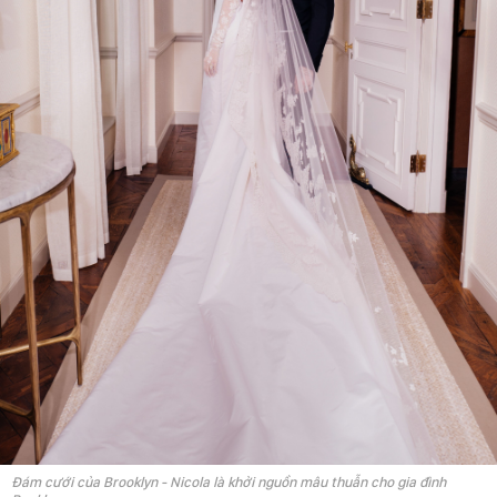
Đám cưới của Brooklyn - Nicola là khởi nguồn mâu thuẫn cho gia đình