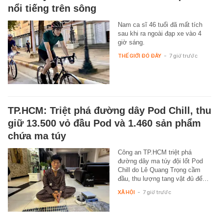
nổi tiếng trên sông
Nam ca sĩ 46 tuổi đã mất tích
sau khi ra ngoài đạp xe vào 4
giờ sáng.
THẾ GIỚI ĐÓ ĐÂY
-
7 giờ trước
TP.HCM: Triệt phá đường dây Pod Chill, thu
giữ 13.500 vỏ đầu Pod và 1.460 sản phẩm
chứa ma túy
Công an TP.HCM triệt phá
đường dây ma túy đội lốt Pod
Chill do Lê Quang Trọng cầm
đầu, thu lượng tang vật đủ để…
XÃ HỘI
-
7 giờ trước