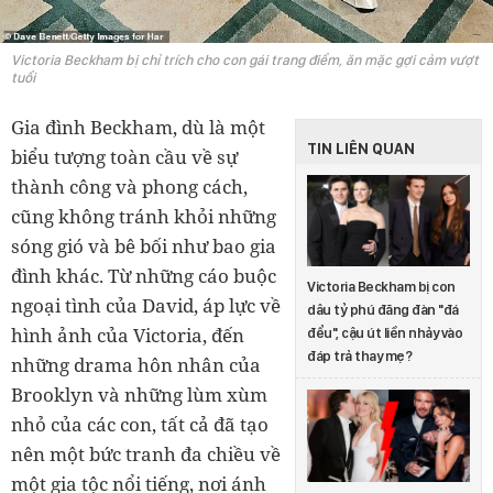
Victoria Beckham bị chỉ trích cho con gái trang điểm, ăn mặc gợi cảm vượt
tuổi
Gia đình Beckham, dù là một
TIN LIÊN QUAN
biểu tượng toàn cầu về sự
thành công và phong cách,
cũng không tránh khỏi những
sóng gió và bê bối như bao gia
đình khác. Từ những cáo buộc
Victoria Beckham bị con
ngoại tình của David, áp lực về
dâu tỷ phú đăng đàn "đá
hình ảnh của Victoria, đến
đểu", cậu út liền nhảy vào
đáp trả thay mẹ?
những drama hôn nhân của
Brooklyn và những lùm xùm
nhỏ của các con, tất cả đã tạo
nên một bức tranh đa chiều về
một gia tộc nổi tiếng, nơi ánh