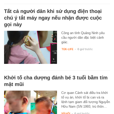
Tất cả người dân khi sử dụng điện thoại
chú ý tắt máy ngay nếu nhận được cuộc
gọi này
Công an tỉnh Quảng Ninh yêu
cầu người dân đặc biệt cảnh
giác.
TEK-LIFE
-
6 giờ trước
Khởi tố cha dượng đánh bé 3 tuổi bầm tím
mặt mũi
Cơ quan Cảnh sát điều tra khởi
tố vụ án, khởi tố bị can và ra
lệnh tạm giam đối tượng Nguyễn
Hữu Nam (SN 1993, trú thôn…
XÃ HỘI
-
6 giờ trước