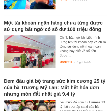
Một tài khoản ngân hàng chưa từng được
sử dụng bất ngờ có số dư 100 triệu đồng
Chị T. bất ngờ khi biết mình
đứng tên tài khoản này và chưa
từng sử dụng nên hoàn toàn
không hay biết về số tiền
được…
MONEY.14
-
6 giờ trước
Đem đấu giá bộ trang sức kim cương 25 tỷ
của bà Trương Mỹ Lan: Mất hết hóa đơn
nhưng món đắt nhất giá 9,4 tỷ
Sau buổi đấu giá túi Hermès 13
tỷ, bộ sưu tập xa xỉ của bà