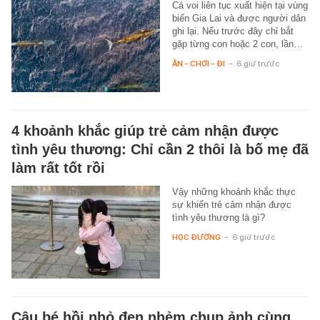
Cá voi liên tục xuất hiện tại vùng
biển Gia Lai và được người dân
ghi lại. Nếu trước đây chỉ bắt
gặp từng con hoặc 2 con, lần…
ĂN - CHƠI - ĐI
-
6 giờ trước
4 khoảnh khắc giúp trẻ cảm nhận được
tình yêu thương: Chỉ cần 2 thôi là bố mẹ đã
làm rất tốt rồi
Vậy những khoảnh khắc thực
sự khiến trẻ cảm nhận được
tình yêu thương là gì?
HỌC ĐƯỜNG
-
6 giờ trước
Cậu bé hồi nhỏ đen nhẻm chụp ảnh cùng