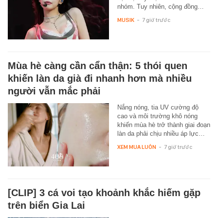
nhóm. Tuy nhiên, cộng đồng…
MUSIK
-
7 giờ trước
Mùa hè càng cần cẩn thận: 5 thói quen
khiến làn da già đi nhanh hơn mà nhiều
người vẫn mắc phải
Nắng nóng, tia UV cường độ
cao và môi trường khô nóng
khiến mùa hè trở thành giai đoạn
làn da phải chịu nhiều áp lực…
XEM MUA LUÔN
-
7 giờ trước
[CLIP] 3 cá voi tạo khoảnh khắc hiếm gặp
trên biển Gia Lai