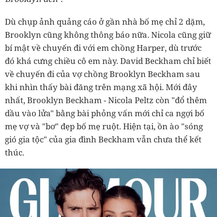
Dù chụp ảnh quảng cáo ở gần nhà bố mẹ chỉ 2 dặm,
Brooklyn cũng không thông báo nữa. Nicola cũng giữ
bí mật về chuyến đi với em chồng Harper, dù trước
đó khá cưng chiều cô em này. David Beckham chỉ biết
về chuyến đi của vợ chồng Brooklyn Beckham sau
khi nhìn thấy bài đăng trên mạng xã hội. Mới đây
nhất, Brooklyn Beckham - Nicola Peltz còn "đổ thêm
dầu vào lửa" bằng bài phỏng vấn mới chỉ ca ngợi bố
mẹ vợ và "bơ" đẹp bố mẹ ruột. Hiện tại, ồn ào "sóng
gió gia tộc" của gia đình Beckham vẫn chưa thể kết
thúc.