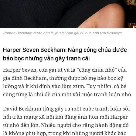
Romeo Beckham được cho là yêu lại bạn gái cũ của anh trai Brooklyn
Harper Seven Beckham: Nàng công chúa được
bảo bọc nhưng vẫn gây tranh cãi
Harper Seven, con gái út và là "công chúa nhỏ" của
gia đình Beckham, thường được bố mẹ bảo bọc kỹ
lưỡng và ít khi dính vào lùm xùm. Tuy nhiên, cô bé
cũng từng là chủ đề của một vài cuộc tranh luận nhỏ.
David Beckham từng gây ra một cuộc tranh luận sôi
nổi trên mạng xã hội khi đăng ảnh hôn môi Harper
từ nhỏ đến lớn. Nhiều người cho rằng hành động đó
là không phù hợp, trong khi những người khác bảo