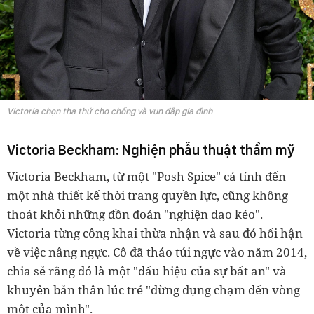
Victoria chọn tha thứ cho chồng và vun đắp gia đình
Victoria Beckham: Nghiện phẫu thuật thẩm mỹ
Victoria Beckham, từ một "Posh Spice" cá tính đến
một nhà thiết kế thời trang quyền lực, cũng không
thoát khỏi những đồn đoán "nghiện dao kéo".
Victoria từng công khai thừa nhận và sau đó hối hận
về việc nâng ngực. Cô đã tháo túi ngực vào năm 2014,
chia sẻ rằng đó là một "dấu hiệu của sự bất an" và
khuyên bản thân lúc trẻ "đừng đụng chạm đến vòng
một của mình".