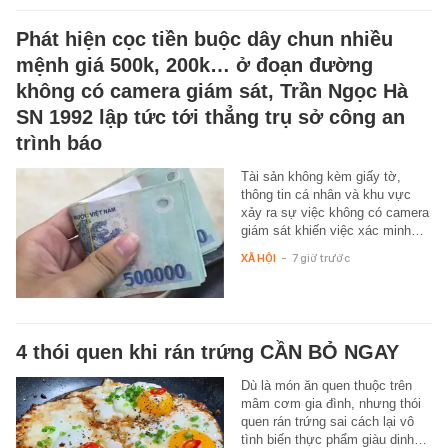
Phát hiện cọc tiền buộc dây chun nhiều
mệnh giá 500k, 200k… ở đoạn đường
không có camera giám sát, Trần Ngọc Hà
SN 1992 lập tức tới thẳng trụ sở công an
trình báo
Tài sản không kèm giấy tờ,
thông tin cá nhân và khu vực
xảy ra sự việc không có camera
giám sát khiến việc xác minh…
XÃ HỘI
-
7 giờ trước
4 thói quen khi rán trứng CẦN BỎ NGAY
Dù là món ăn quen thuộc trên
mâm cơm gia đình, nhưng thói
quen rán trứng sai cách lại vô
tình biến thực phẩm giàu dinh…