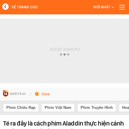
VỀ TRANG CHỦ
MỚI NHẤT
MỚI NHẤT
Xem thêm
Cine
Phim Chiếu Rạp
Phim Việt Nam
Phim Truyền Hình
Hoa
Té ra đây là cách phim Aladdin thực hiện cảnh