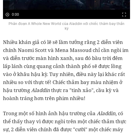
0:00
Phân đoạn A Whole New World của Aladdin với chiếc thảm bay thần
kỳ
Nhiều khán giả có lẽ sẽ lầm tưởng rằng 2 diễn viên
chính Naomi Scott và Mena Massoud chỉ cần ngồi im
và diễn trước màn hình xanh, sau đó bầu trời đêm
lấp lánh cùng quang cảnh thành phố sẽ được lồng
vào ở khâu hậu kỳ. Tuy nhiên, điều này lại khác rất
nhiều so với thực tế! Chiếc thảm bay màu nhiệm ở
hậu trường
Aladdin
thực ra "tinh xảo", cầu kỳ và
hoành tráng hơn trên phim nhiều!
Trong một số hình ảnh hậu trường của
Aladdin
, có
thể thấy thay vì được ngồi trên một chiếc thảm thực
sự, 2 diễn viên chính đã được "cưỡi" một chiếc máy