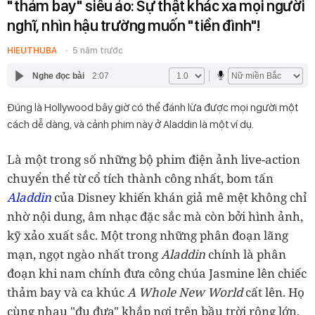
"thảm bay" siêu ảo: Sự thật khác xa mọi người
nghĩ, nhìn hậu trường muốn "tiền đình"!
HIEUTHUBA
5 năm trước
Nghe đọc bài
2:07
Đúng là Hollywood bây giờ có thể đánh lừa được mọi người một
cách dễ dàng, và cảnh phim này ở Aladdin là một ví dụ.
Là một trong số những bộ phim điện ảnh live-action
chuyển thể từ cổ tích thành công nhất, bom tấn
Aladdin
của Disney khiến khán giả mê mệt không chỉ
nhờ nội dung, âm nhạc đặc sắc mà còn bởi hình ảnh,
kỹ xảo xuất sắc. Một trong những phân đoạn lãng
mạn, ngọt ngào nhất trong
Aladdin
chính là phân
đoạn khi nam chính đưa công chúa Jasmine lên chiếc
thảm bay và ca khúc
A Whole New World
cất lên. Họ
cùng nhau "đu đưa" khắp nơi trên bầu trời rộng lớn,