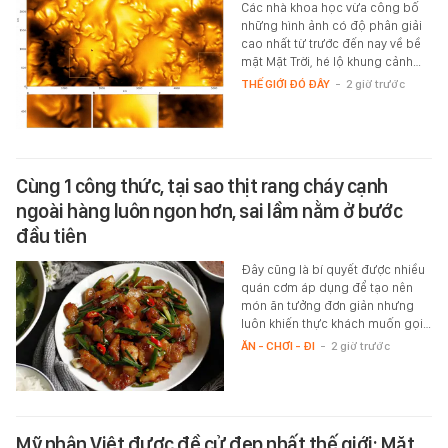
Các nhà khoa học vừa công bố
những hình ảnh có độ phân giải
cao nhất từ trước đến nay về bề
mặt Mặt Trời, hé lộ khung cảnh…
THẾ GIỚI ĐÓ ĐÂY
-
2 giờ trước
Cùng 1 công thức, tại sao thịt rang cháy cạnh
ngoài hàng luôn ngon hơn, sai lầm nằm ở bước
đầu tiên
Đây cũng là bí quyết được nhiều
quán cơm áp dụng để tạo nên
món ăn tưởng đơn giản nhưng
luôn khiến thực khách muốn gọi…
ĂN - CHƠI - ĐI
-
2 giờ trước
Mỹ nhân Việt được đề cử đẹp nhất thế giới: Mặt