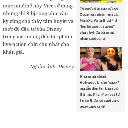
mục như thế này. Việc sử dụng
Té ngửa dàn sao vừa có
những thiết bị công phu, cầu
Oscar, vừa phải nhận cả...
kỳ cũng cho thấy tâm huyết và
Mâm Xôi Vàng: Brad Pitt
"lên bờ xuống ruộng"
mức độ đầu tư của Disney
chưa hy hữu bằng mỹ
trong việc mang đến tác phẩm
nhân cuối cùng!
live-action chỉn chu nhất cho
khán giả.
Nguồn ảnh: Disney
5 nàng nữ chính
Hollywood bị chê "xấu xí"
mà vẫn đốn tim khán giả:
Gái mập Pitch Perfect tự
tin có thừa, cô cuối càng
ngày càng xinh!