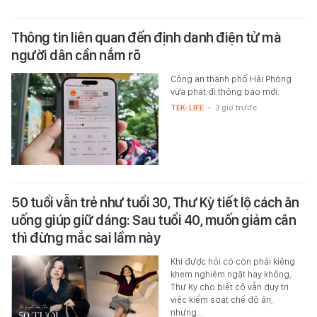
Thông tin liên quan đến định danh điện tử mà
người dân cần nắm rõ
Công an thành phố Hải Phòng
vừa phát đi thông báo mới.
TEK-LIFE
-
3 giờ trước
50 tuổi vẫn trẻ như tuổi 30, Thư Kỳ tiết lộ cách ăn
uống giúp giữ dáng: Sau tuổi 40, muốn giảm cân
thì đừng mắc sai lầm này
Khi được hỏi có còn phải kiêng
khem nghiêm ngặt hay không,
Thư Kỳ cho biết cô vẫn duy trì
việc kiểm soát chế độ ăn,
nhưng…