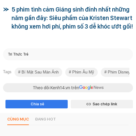
5 phim tình cảm Giáng sinh đỉnh nhất những
năm gần đây: Siêu phẩm của Kristen Stewart
không xem hơi phí, phim số 3 dễ khóc ướt gối!
Trí Thức Trẻ
Tags
Bí Mật Sau Màn Ảnh
Phim Âu Mỹ
Phim Disney
Theo dõi Kenh14.vn trên
Chia sẻ
Sao chép link
CÙNG MỤC
ĐANG HOT