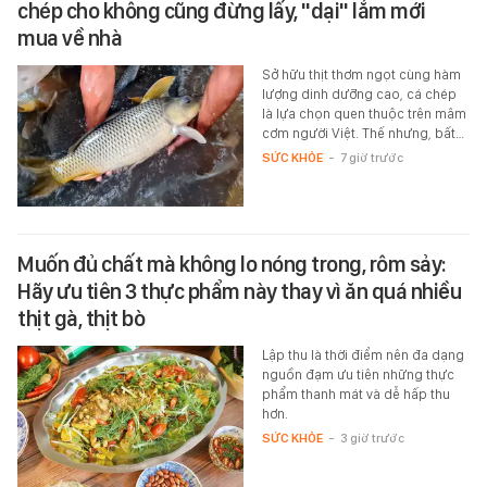
chép cho không cũng đừng lấy, "dại" lắm mới
mua về nhà
Sở hữu thịt thơm ngọt cùng hàm
lượng dinh dưỡng cao, cá chép
là lựa chọn quen thuộc trên mâm
cơm người Việt. Thế nhưng, bất…
SỨC KHỎE
-
7 giờ trước
Muốn đủ chất mà không lo nóng trong, rôm sảy:
Hãy ưu tiên 3 thực phẩm này thay vì ăn quá nhiều
thịt gà, thịt bò
Lập thu là thời điểm nên đa dạng
nguồn đạm ưu tiên những thực
phẩm thanh mát và dễ hấp thu
hơn.
SỨC KHỎE
-
3 giờ trước