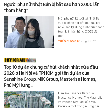
Người phụ nữ Nhật Bản bị bắt sau hơn 2.000 lần
“bom hàng”
Một phụ nữ 32 tuổi tại Nhật Bản
vừa bị cảnh sát bắt giữ sau khi
nhiều lần lợi dụng hình thức thanh
toán khi nhận hàng (COD) để
đặt…
THẾ GIỚI ĐÓ ĐÂY
-
1 giờ trước
Top 10 dự án chung cư hút khách nhất nửa đầu
2026 ở Hà Nội và TP.HCM gọi tên dự án của
Sunshine Group, MIK Group, Masterise Homes,
Phú Mỹ Hưng...
Lumière Essence Park của
Masterise Homes, The Magnolia
và Imperia Sky Park của MIK
Group là một trong những cái