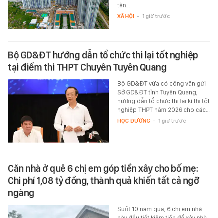
tên…
XÃ HỘI
-
1 giờ trước
Bộ GD&ĐT hướng dẫn tổ chức thi lại tốt nghiệp
tại điểm thi THPT Chuyên Tuyên Quang
Bộ GD&ĐT vừa có công văn gửi
Sở GD&ĐT tỉnh Tuyên Quang,
hướng dẫn tổ chức thi lại kì thi tốt
nghiệp THPT năm 2026 cho các…
HỌC ĐƯỜNG
-
1 giờ trước
Căn nhà ở quê 6 chị em góp tiền xây cho bố mẹ:
Chi phí 1,08 tỷ đồng, thành quả khiến tất cả ngỡ
ngàng
Suốt 10 năm qua, 6 chị em nhà
này đều tiết kiệm tiền để xây nhà