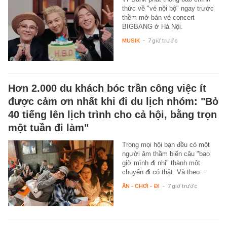
thức về "vé nội bộ" ngay trước
thềm mở bán vé concert
BIGBANG ở Hà Nội.
MUSIK
-
7 giờ trước
Hơn 2.000 du khách bóc trần công việc ít
được cảm ơn nhất khi đi du lịch nhóm: "Bỏ
40 tiếng lên lịch trình cho cả hội, bằng trọn
một tuần đi làm"
Trong mọi hội bạn đều có một
người âm thầm biến câu "bao
giờ mình đi nhỉ" thành một
chuyến đi có thật. Và theo…
ĂN - CHƠI - ĐI
-
7 giờ trước