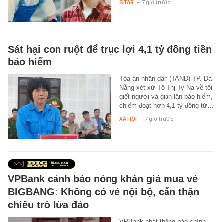
STAR
-
7 giờ trước
Sát hại con ruột để trục lợi 4,1 tỷ đồng tiền
bảo hiểm
Tòa án nhân dân (TAND) TP. Đà
Nẵng xét xử Tô Thị Ty Na về tội
giết người và gian lận bảo hiểm,
chiếm đoạt hơn 4,1 tỷ đồng từ…
XÃ HỘI
-
7 giờ trước
VPBank cảnh báo nóng khán giả mua vé
BIGBANG: Không có vé nội bộ, cẩn thận
chiêu trò lừa đảo
VPBank phát thông báo chính