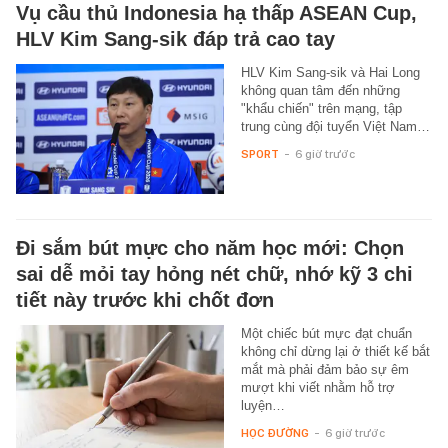
Vụ cầu thủ Indonesia hạ thấp ASEAN Cup,
HLV Kim Sang-sik đáp trả cao tay
HLV Kim Sang-sik và Hai Long
không quan tâm đến những
"khẩu chiến" trên mạng, tập
trung cùng đội tuyển Việt Nam…
SPORT
-
6 giờ trước
Đi sắm bút mực cho năm học mới: Chọn
sai dễ mỏi tay hỏng nét chữ, nhớ kỹ 3 chi
tiết này trước khi chốt đơn
Một chiếc bút mực đạt chuẩn
không chỉ dừng lại ở thiết kế bắt
mắt mà phải đảm bảo sự êm
mượt khi viết nhằm hỗ trợ
luyện…
HỌC ĐƯỜNG
-
6 giờ trước