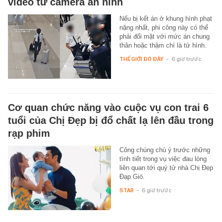
video từ camera an ninh
Nếu bị kết án ở khung hình phạt
nặng nhất, phi công này có thể
phải đối mặt với mức án chung
thân hoặc thậm chí là tử hình.
THẾ GIỚI ĐÓ ĐÂY
-
6 giờ trước
Cơ quan chức năng vào cuộc vụ con trai 6
tuổi của Chị Đẹp bị đổ chất lạ lên đầu trong
rạp phim
Công chúng chú ý trước những
tình tiết trong vụ việc đau lòng
liên quan tới quý tử nhà Chị Đẹp
Đạp Gió.
STAR
-
6 giờ trước