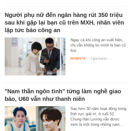
Người phụ nữ đến ngân hàng rút 350 triệu
sau khi gặp lại bạn cũ trên MXH, nhân viên
lập tức báo công an
Ngay cả khi công an xuất hiện,
chị vẫn không tin mình bị bạn cũ
lừa.
MONEY.14
-
7 giờ trước
"Nam thần ngôn tình" từng làm nghề giao
báo, U60 vẫn như thanh niên
Sau hơn 30 năm hoạt động trong
lĩnh vực giải trí, ở tuổi 52,
Chung Hán Lương vẫn được
xem là một trong những nam…