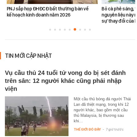
PNJ sắp họp ĐHĐCĐ bất thường bàn về
Bỏ cà phê sáng, 
kế hoạch kinh doanh năm 2026
nguyên liệu này 
sự thay đổi của l
TIN MỚI CẬP NHẬT
Vụ cầu thủ 24 tuổi tử vong do bị sét đánh
trên sân: 12 người khác cũng phải nhập
viện
Một cầu thủ bóng đá người Thái
Lan đã thiệt mạng, trong khi 12
người khác, bao gồm một cầu
thủ Malaysia, bị thương sau
khi…
THẾ GIỚI ĐÓ ĐÂY
-
7 giờ trước