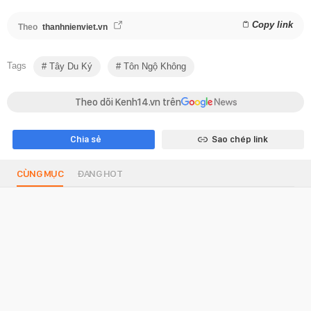
Copy link
Theo
thanhnienviet.vn
Tags
Tây Du Ký
Tôn Ngộ Không
Theo dõi Kenh14.vn trên
Chia sẻ
Sao chép link
CÙNG MỤC
ĐANG HOT