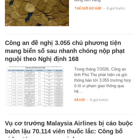
THẾ GIỚI ĐÓ ĐÂY
-
6 giờ trước
Công an đề nghị 3.055 chủ phương tiện
mang biển số sau nhanh chóng nộp phạt
nguội theo Nghị định 168
Trong tháng 7/2026, Công an
tỉnh Phú Thọ phát hiện và gửi
thông báo tới 3.055 trường hợp
ô tô vi phạm giao thông qua
hệ…
XÃ HỘI
-
6 giờ trước
Vụ cơ trưởng Malaysia Airlines bị cáo buộc
buôn lậu 70.114 viên thuốc lắc: Công bố