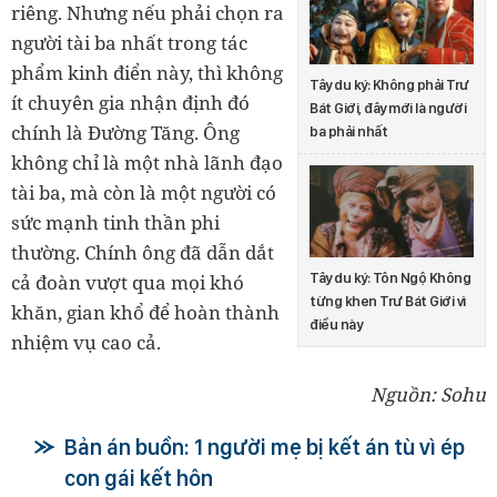
riêng. Nhưng nếu phải chọn ra
người tài ba nhất trong tác
phẩm kinh điển này, thì không
Tây du ký: Không phải Trư
ít chuyên gia nhận định đó
Bát Giới, đây mới là người
chính là Đường Tăng. Ông
ba phải nhất
không chỉ là một nhà lãnh đạo
tài ba, mà còn là một người có
sức mạnh tinh thần phi
thường. Chính ông đã dẫn dắt
Tây du ký: Tôn Ngộ Không
cả đoàn vượt qua mọi khó
từng khen Trư Bát Giới vì
khăn, gian khổ để hoàn thành
điều này
nhiệm vụ cao cả.
Nguồn: Sohu
Bản án buồn: 1 người mẹ bị kết án tù vì ép
con gái kết hôn