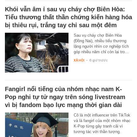
Khói vẫn âm ỉ sau vụ cháy chợ Biên Hòa:
Tiểu thương thất thần chứng kiến hàng hóa
bị thiêu rụi, trắng tay chỉ sau một đêm
Sau vụ cháy chợ Biên Hòa
(Đồng Nai), nhiều tiểu thương
lặng người nhìn cơ nghiệp tích
góp nhiều năm chỉ còn lại tro…
XÃ HỘI
-
6 giờ trước
Fangirl nổi tiếng của nhóm nhạc nam K-
Pop nghi tự tử ngay trên sóng livestream
vì bị fandom bạo lực mạng thời gian dài
Cô là một influencer trên TikTok
và là fangirl của một nhóm nhạc
K-Pop từng gây tranh cãi vì
tương tác với thần tượng.