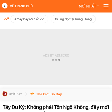
MỚI NHẤT
VỀ TRANG CHỦ
MỚI NHẤT
#máy bay rơi ở ấn độ
#Xung đột tại Trung Đông
Xem thêm
Thế Giới Đó Đây
Tây Du Ký: Không phải Tôn Ngộ Không, đây mới