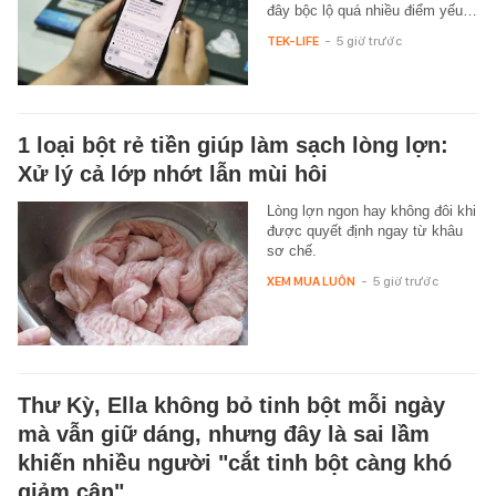
đây bộc lộ quá nhiều điểm yếu…
TEK-LIFE
-
5 giờ trước
1 loại bột rẻ tiền giúp làm sạch lòng lợn:
Xử lý cả lớp nhớt lẫn mùi hôi
Lòng lợn ngon hay không đôi khi
được quyết định ngay từ khâu
sơ chế.
XEM MUA LUÔN
-
5 giờ trước
Thư Kỳ, Ella không bỏ tinh bột mỗi ngày
mà vẫn giữ dáng, nhưng đây là sai lầm
khiến nhiều người "cắt tinh bột càng khó
giảm cân"