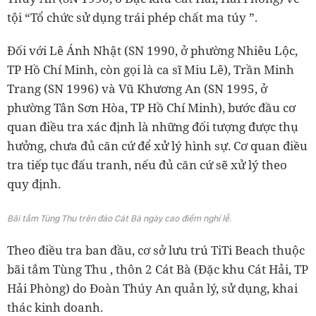
tội “Tổ chức sử dụng trái phép chất ma túy ”.
Đối với Lê Ánh Nhật (SN 1990, ở phường Nhiêu Lộc,
TP Hồ Chí Minh, còn gọi là ca sĩ Miu Lê), Trần Minh
Trang (SN 1996) và Vũ Khương An (SN 1995, ở
phường Tân Sơn Hòa, TP Hồ Chí Minh), bước đầu cơ
quan điều tra xác định là những đối tượng được thụ
hưởng, chưa đủ căn cứ để xử lý hình sự. Cơ quan điều
tra tiếp tục đấu tranh, nếu đủ căn cứ sẽ xử lý theo
quy định.
Bãi tắm Tùng Thu trên đảo Cát Bà ngày cao điểm nghỉ lễ.
Theo điều tra ban đầu, cơ sở lưu trú TiTi Beach thuộc
bãi tắm Tùng Thu , thôn 2 Cát Bà (Đặc khu Cát Hải, TP
Hải Phòng) do Đoàn Thúy An quản lý, sử dụng, khai
thác kinh doanh.