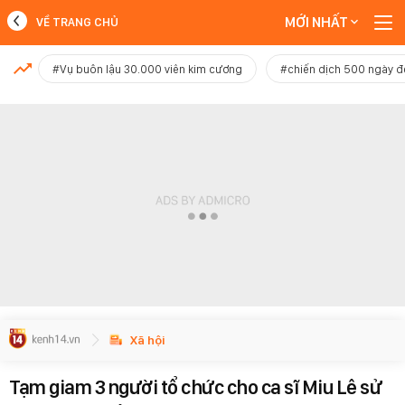
MỚI NHẤT
VỀ TRANG CHỦ
MỚI NHẤT
#Vụ buôn lậu 30.000 viên kim cương
#chiến dịch 500 ngày 
Xem thêm
Xã hội
Tạm giam 3 người tổ chức cho ca sĩ Miu Lê sử