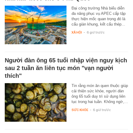
Đại công trường Nhà biểu diễn
đa năng phục vụ APEC cấp tập
thực hiện mốc quan trọng đó là
cẩu giàn khung, kết cấu thép…
XÃ HỘI
-
6 giờ trước
Người đàn ông 65 tuổi nhập viện nguy kịch
sau 2 tuần ăn liên tục món "vạn người
thích"
Tin rằng món ăn quen thuộc giúp
cải thiện sức khỏe, người đàn
ông 65 tuổi duy trì sử dụng liên
tục trong hai tuần. Không ngờ,…
SỨC KHỎE
-
6 giờ trước