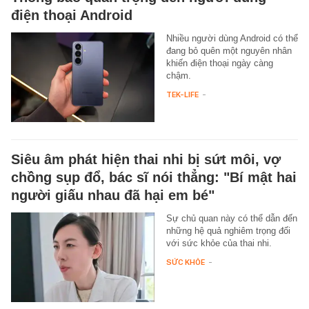
điện thoại Android
Nhiều người dùng Android có thể
đang bỏ quên một nguyên nhân
khiến điện thoại ngày càng
chậm.
TEK-LIFE
-
Siêu âm phát hiện thai nhi bị sứt môi, vợ
chồng sụp đổ, bác sĩ nói thẳng: "Bí mật hai
người giấu nhau đã hại em bé"
Sự chủ quan này có thể dẫn đến
những hệ quả nghiêm trọng đối
với sức khỏe của thai nhi.
SỨC KHỎE
-