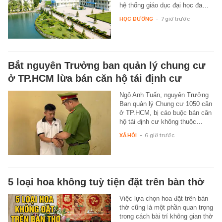
hệ thống giáo dục đại học đa…
HỌC ĐƯỜNG
-
7 giờ trước
Bắt nguyên Trưởng ban quản lý chung cư
ở TP.HCM lừa bán căn hộ tái định cư
Ngô Anh Tuấn, nguyên Trưởng
Ban quản lý Chung cư 1050 căn
ở TP.HCM, bị cáo buộc bán căn
hộ tái định cư không thuộc…
XÃ HỘI
-
6 giờ trước
5 loại hoa không tuỳ tiện đặt trên bàn thờ
Việc lựa chọn hoa đặt trên bàn
thờ cũng là một phần quan trọng
trong cách bài trí không gian thờ