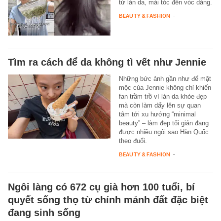
từ làn da, mái tóc đến vóc dáng.
BEAUTY & FASHION
-
Tìm ra cách để da không tì vết như Jennie
Những bức ảnh gần như để mặt
mộc của Jennie không chỉ khiến
fan trầm trồ vì làn da khỏe đẹp
mà còn làm dấy lên sự quan
tâm tới xu hướng “minimal
beauty” – làm đẹp tối giản đang
được nhiều ngôi sao Hàn Quốc
theo đuổi.
BEAUTY & FASHION
-
Ngôi làng có 672 cụ già hơn 100 tuổi, bí
quyết sống thọ từ chính mảnh đất đặc biệt
đang sinh sống