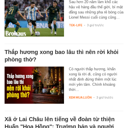
Sau hơn 20 năm làm khổ các
hậu vệ hàng đầu thế giới, bí mật
đằng sau những pha rê bóng của
Lionel Messi cuối cùng cũng…
TEK-LIFE
-
3 giờ trước
Thắp hương xong bao lâu thì nên rời khỏi
phòng thờ?
Có người thắp hương, khấn
xong là rời đi, cũng có người
nhất định đứng thêm một lúc
mới yên tâm. Chính khoảng
thời…
XEM MUA LUÔN
-
3 giờ trước
Xã ở Lai Châu lên tiếng về đoàn từ thiện
Huấn "Hoa Hồng": Trưởng bản và người