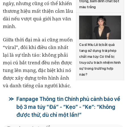
trọng, bám dính chất bột
ngày, nhưng cũng có thể khiến
màu trắng
thương hiệu mất thiện cảm lâu
dài nếu vượt quá giới hạn văn
minh.
Giữa thời đại mà ai cũng muốn
Ca sĩ Miu Lê bị bắt quả
“viral”, đôi khi điều cần nhất
tang sử dụng trái phép
lại là sự tỉnh táo: không phải
chất ma túy: Có thể bị
mọi cú bắt trend đều nên được
truy cứu trách nhiệm hình
sự trong trường hợp
tung lên mạng, đặc biệt khi nó
nào?
được xây dựng trên hình ảnh
và danh tiếng của người khác.
Fanpage Thông tin Chính phủ cảnh báo về
bộ 3 ma túy “Đá” - “Kẹo” - “Ke”: “Không
được thử, dù chỉ một lần!”