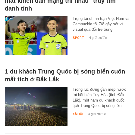
mắt khiến dân mạng thi nhau "truy tìm"
danh tính
Trọng tài chính trận Việt Nam vs
Campuchia tối 7/8 gây sốt vì
visual quá đỗi trẻ trung.
SPORT
-
4 giờ trước
1 du khách Trung Quốc bị sóng biển cuốn
mất tích ở Đắk Lắk
Trong lúc đứng gần mép nước
tại bãi biển Tuy Hòa (tỉnh Đắk
Lắk), một nam du khách quốc
tịch Trung Quốc bị sóng lớn…
XÃ HỘI
-
4 giờ trước