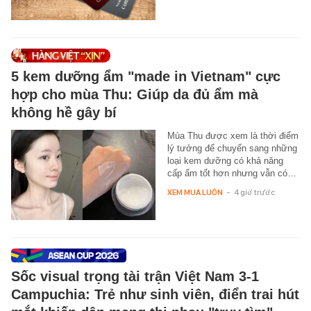
5 kem dưỡng ẩm "made in Vietnam" cực
hợp cho mùa Thu: Giúp da đủ ẩm mà
không hề gây bí
Mùa Thu được xem là thời điểm
lý tưởng để chuyển sang những
loại kem dưỡng có khả năng
cấp ẩm tốt hơn nhưng vẫn có…
XEM MUA LUÔN
-
4 giờ trước
Sốc visual trọng tài trận Việt Nam 3-1
Campuchia: Trẻ như sinh viên, điển trai hút