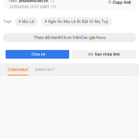
Theo
phunumoi.net.vn
Copy link
12/05/2026 15:57 (GMT +7)
Tags
Miu Lê
Nghi Án Miu Lê Bị Bắt Vì Ma Tuý
Theo dõi Kenh14.vn trên
Chia sẻ
Sao chép link
CÙNG MỤC
ĐANG HOT