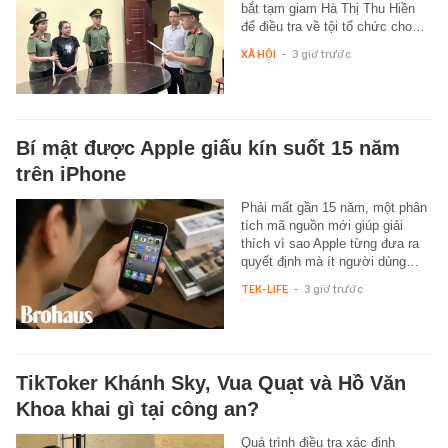
bắt tạm giam Hà Thị Thu Hiền
để điều tra về tội tổ chức cho…
XÃ HỘI
-
3 giờ trước
Bí mật được Apple giấu kín suốt 15 năm
trên iPhone
Phải mất gần 15 năm, một phân
tích mã nguồn mới giúp giải
thích vì sao Apple từng đưa ra
quyết định mà ít người dùng…
TEK-LIFE
-
3 giờ trước
TikToker Khánh Sky, Vua Quạt và Hồ Văn
Khoa khai gì tại công an?
Quá trình điều tra xác định