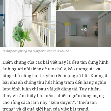
Quảng cáo phòng trọ dùng hình ảnh ca sĩ Miu Lê
Điểm chung của các bài viết này là đều tận dụng hình
ảnh người nổi tiếng để tạo chú ý, kéo tương tác và
tăng khả năng lan truyền trên mạng xã hội. Không ít
bài nhanh chóng thu hút hàng trăm đến hàng nghìn
lượt bình luận chỉ sau vài giờ đăng tải. Tuy nhiên,
thay vì cảm thấy hài hước, nhiều người dùng mạng
cho rằng cách làm này “kém duyên”, “thiếu tôn
trọng” và đi quá giới hạn của việc bắt trend.