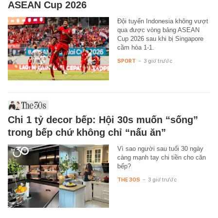
ASEAN Cup 2026
Đội tuyển Indonesia không vượt
qua được vòng bảng ASEAN
Cup 2026 sau khi bị Singapore
cầm hòa 1-1.
SPORT
-
3 giờ trước
Chi 1 tỷ decor bếp: Hội 30s muốn “sống”
trong bếp chứ không chỉ “nấu ăn”
Vì sao người sau tuổi 30 ngày
càng mạnh tay chi tiền cho căn
bếp?
THE 30S
-
3 giờ trước