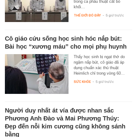
trong ca phẫu thuật cắt bỏ
khối…
THẾ GIỚI ĐÓ ĐÂY
-
5 giờ trước
Cô giáo cứu sống học sinh hóc nắp bút:
Bài học “xương máu” cho mọi phụ huynh
Thấy học sinh bị ngạt thở do
ngậm nắp bút, cô giáo đã áp
dụng chuẩn xác thủ thuật
Heimlich chỉ trong vòng 60…
SỨC KHỎE
-
5 giờ trước
Người duy nhất át vía được nhan sắc
Phương Anh Đào và Mai Phương Thúy:
Đẹp đến nỗi kim cương cũng không sánh
bằng