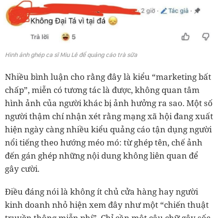
Hình ảnh ghép ca sĩ Miu Lê để quảng cáo trà sữa
Nhiều bình luận cho rằng đây là kiểu “marketing bất
chấp”, miễn có tương tác là được, không quan tâm
hình ảnh của người khác bị ảnh hưởng ra sao. Một số
người thậm chí nhận xét rằng mạng xã hội đang xuất
hiện ngày càng nhiều kiểu quảng cáo tận dụng người
nổi tiếng theo hướng méo mó: từ ghép tên, chế ảnh
đến gán ghép những nội dung không liên quan để
gây cười.
Điều đáng nói là không ít chủ cửa hàng hay người
kinh doanh nhỏ hiện xem đây như một “chiến thuật
truyền thông miễn phí”. Chỉ cần một câu chữ gây sốc,