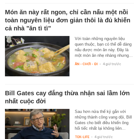
Món ăn này rất ngon, chỉ cần nấu một nồi
toàn nguyên liệu đơn giản thôi là đủ khiến
cả nhà "ăn tì tì"
Với toàn những nguyên liệu
quen thuộc, bạn có thể dễ dàng
nấu được món ăn này. Đây là
một món ăn nhẹ nhàng nhưng…
ĂN - CHƠI - ĐI
-
4 giờ trước
Bill Gates cay đắng thừa nhận sai lầm lớn
nhất cuộc đời
Sau hơn nửa thế kỷ gắn với
những thành công vang dội, Bill
Gates cho biết điều khiến ông
hối tiếc nhất lại không liên…
TEK-LIFE
-
4 giờ trước