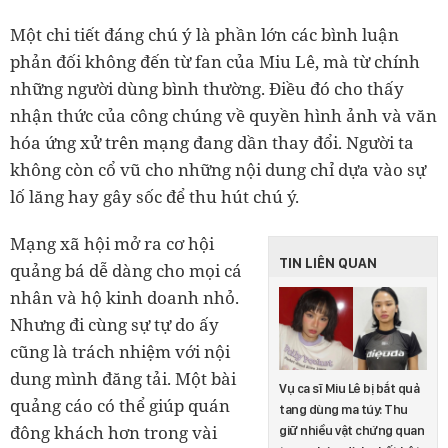
Một chi tiết đáng chú ý là phần lớn các bình luận
phản đối không đến từ fan của Miu Lê, mà từ chính
những người dùng bình thường. Điều đó cho thấy
nhận thức của công chúng về quyền hình ảnh và văn
hóa ứng xử trên mạng đang dần thay đổi. Người ta
không còn cổ vũ cho những nội dung chỉ dựa vào sự
lố lăng hay gây sốc để thu hút chú ý.
Mạng xã hội mở ra cơ hội
TIN LIÊN QUAN
quảng bá dễ dàng cho mọi cá
nhân và hộ kinh doanh nhỏ.
Nhưng đi cùng sự tự do ấy
cũng là trách nhiệm với nội
dung mình đăng tải. Một bài
Vụ ca sĩ Miu Lê bị bắt quả
quảng cáo có thể giúp quán
tang dùng ma túy: Thu
đông khách hơn trong vài
giữ nhiều vật chứng quan