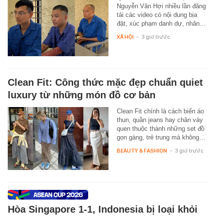
Nguyễn Văn Hợi nhiều lần đăng
tải các video có nội dung bịa
đặt, xúc phạm danh dự, nhân…
XÃ HỘI
-
3 giờ trước
Clean Fit: Công thức mặc đẹp chuẩn quiet
luxury từ những món đồ cơ bản
Clean Fit chính là cách biến áo
thun, quần jeans hay chân váy
quen thuộc thành những set đồ
gọn gàng, trẻ trung mà không…
BEAUTY & FASHION
-
3 giờ trước
Hòa Singapore 1-1, Indonesia bị loại khỏi