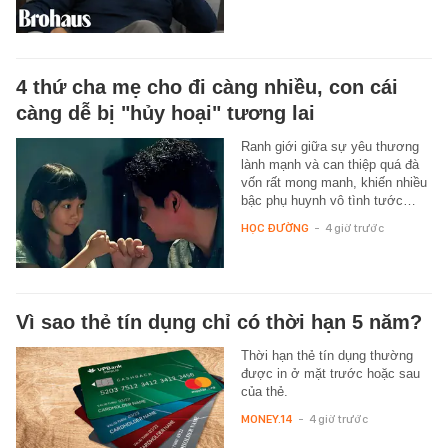
4 thứ cha mẹ cho đi càng nhiều, con cái
càng dễ bị "hủy hoại" tương lai
Ranh giới giữa sự yêu thương
lành mạnh và can thiệp quá đà
vốn rất mong manh, khiến nhiều
bậc phụ huynh vô tình tước…
HỌC ĐƯỜNG
-
4 giờ trước
Vì sao thẻ tín dụng chỉ có thời hạn 5 năm?
Thời hạn thẻ tín dụng thường
được in ở mặt trước hoặc sau
của thẻ.
MONEY.14
-
4 giờ trước