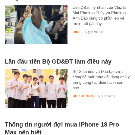
Đến 2 đại mỹ nhân của Vbiz là
Mai Phương Thúy và Phương
Anh Đào cũng có phần lép vế
trước cô gái này.
CINE
-
5 giờ trước
Lần đầu tiên Bộ GD&ĐT làm điều này
Bộ Giáo dục và Đào tạo vừa
công bố một thay đổi đáng chú ý
trong công tác điều hành năm
học.
HỌC ĐƯỜNG
-
5 giờ trước
Thông tin người đợi mua iPhone 18 Pro
Max nên biết