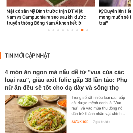
Mặt cỏ sân Mỹ Đình trước trận ĐT Việt
Kỳ Duyên lên tiế
Nam vs Campuchia ra sao sau khi được
mong muốn sẽ tro
truyền thông Đông Nam Á khen hết lời
trai"
TIN MỚI CẬP NHẬT
4 món ăn ngon mà nấu dễ từ "vua của các
loại rau", giàu axit folic gấp 38 lần táo: Phụ
nữ ăn đều sẽ tốt cho dạ dày và sống thọ
Trong số rất nhiều loại rau, bắp
cải được mệnh danh là "Vua
rau", và vào mùa thu đông nó
dần trở thành nhân vật chính…
SỨC KHỎE
-
7 giờ trước