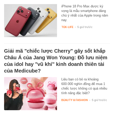
iPhone 18 Pro Max được kỳ
vọng là mẫu smartphone đáng
chú ý nhất của Apple trong năm
nay.
TEK-LIFE
-
5 giờ trước
Giải mã "chiếc lược Cherry" gây sốt khắp
Châu Á của Jang Won Young: Đồ lưu niệm
của idol hay "vũ khí" kinh doanh thiên tài
của Medicube?
Liệu bạn có bỏ ra khoảng
600.000 nghìn đồng để mua 1
chiếc lược không có quá nhiều
tính năng đặc biệt?
BEAUTY & FASHION
-
5 giờ trước