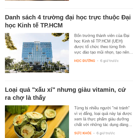
Danh sách 4 trường đại học trực thuộc Đại
học Kinh tế TP.HCM
Bốn trường thành viên của Đại
học Kinh tế TP.HCM (UEH)
được tổ chức theo từng lĩnh
vực đào tạo mũi nhọn, tạo nên…
HỌC ĐƯỜNG
-
6 giờ trước
Loại quả "xấu xí" nhưng giàu vitamin, cứ
ra chợ là thấy
Từng bị nhiều người "né tránh"
vì vị đắng, loại quả này lại được
xem là thực phẩm giàu dưỡng
chất với những tác dụng đáng…
SỨC KHỎE
-
6 giờ trước