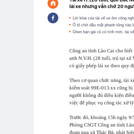
lái xe nhưng vẫn chở 20 ngườ
Lời khai của tài xế xe ôm công 
Ô tô chở dầu mất phanh tông vào l
Ghen bạn gái cũ có tình mới, tài 
Công an tỉnh Lào Cai cho biết
anh N.V.H. (28 tuổi, trú tại x
có giấy phép lái xe theo quy đ
Theo cơ quan chức năng, tài x
kiểm soát 99E-013.xx cũng bị 
người không đủ điều kiện điều
việc để phục vụ công tác xử lý
Trước đó, khoảng 15h ngày 9/5
Phòng CSGT Công an tỉnh Lào 
đoạn qua xã Thác Bà, phát hi