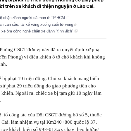
i trên xe khách đi thiện nguyện ở Lào Cai.
nghệ chặn đánh người dã man ở TP.HCM
an can cầu, tài xế văng xuống suối tử vong
xế xe ôm công nghệ chặn xe đánh "tình địch"
 Phòng CSGT đơn vị này đã ra quyết định xử phạt
ã Yên Phong) vì điều khiển ô tô chở khách khi không
ịnh.
ế bị phạt 19 triệu đồng. Chủ xe khách mang biển
xử phạt 29 triệu đồng do giao phương tiện cho
 khiển. Ngoài ra, chiếc xe bị tạm giữ 10 ngày làm
.
, tổ công tác của Đội CSGT đường bộ số 5, thuộc
Cai, làm nhiệm vụ tại Km240+800 quốc lộ 37,
ện xe khách biển số 99E-013.xx chạy theo hướng