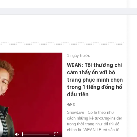
1 ngày trước
WEAN: Tôi thường chỉ
cảm thấy ổn với bộ
trang phục mình chọn
trong 1 tiếng đồng hồ
đầu tiên
0
ShowLive · Có lẽ theo như
cách những kẻ tự-xưng-insider
trong thời trang như tôi thì đó
chính là: WEAN LE có sẵn tố…