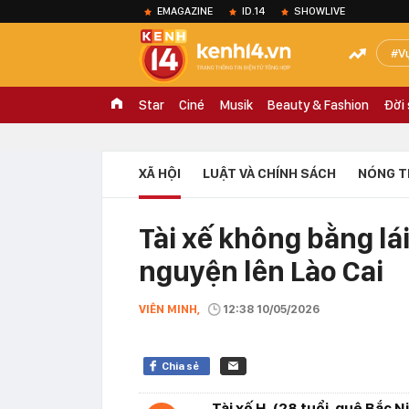
EMAGAZINE
ID.14
SHOWLIVE
V
Star
Ciné
Musik
Beauty & Fashion
Đời
XÃ HỘI
LUẬT VÀ CHÍNH SÁCH
NÓNG T
Tài xế không bằng lái
nguyện lên Lào Cai
VIÊN MINH,
12:38 10/05/2026
Chia sẻ
Tài xế H. (28 tuổi, quê Bắc N