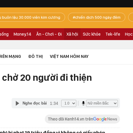
ụ buôn lậu 30.000 viên kim cương
chiến dịch 500 ngày đêm
 sống
Money.14
Ăn - Chơi - Đi
Xã hội
Sức khỏe
Tek-life
Học
RÊN MẠNG
ĐÔ THỊ
VIỆT NAM HÔM NAY
 chở 20 người đi thiện
1:34
Nghe đọc bài
Theo dõi Kenh14.vn trên
inh) bị phạt 19 triệu đồng vì không có giấy phép