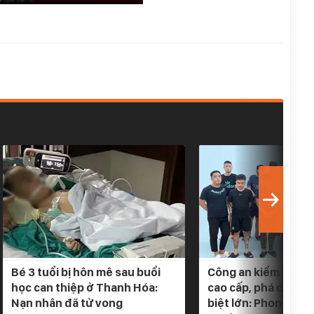
Bé 3 tuổi bị hôn mê sau buổi
Công an kiểm tra 5 
học can thiệp ở Thanh Hóa:
cao cấp, phá chuyê
Nạn nhân đã tử vong
biệt lớn: Phong tỏa