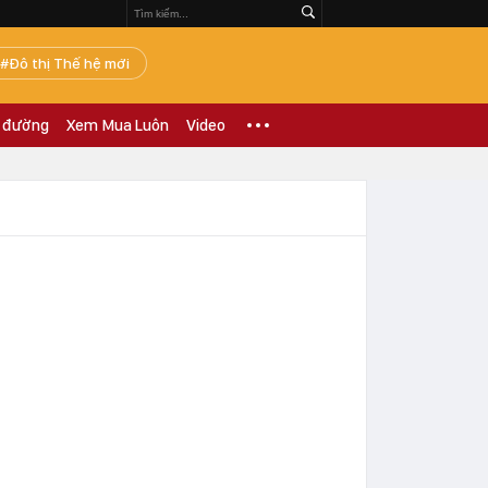
Đô thị Thế hệ mới
 đường
Xem Mua Luôn
Video