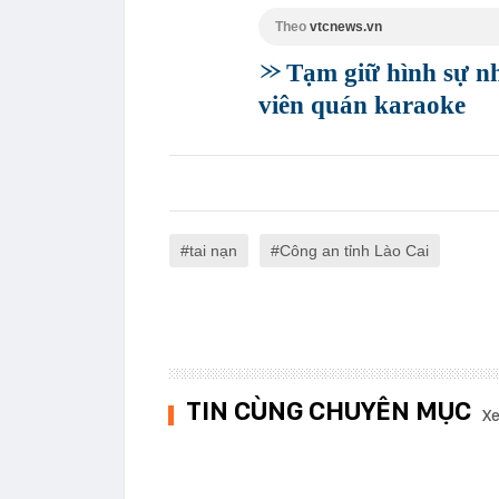
Theo
vtcnews.vn
Tạm giữ hình sự n
viên quán karaoke
tai nạn
Công an tỉnh Lào Cai
TIN CÙNG CHUYÊN MỤC
Xe