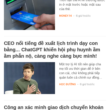
Thời hạn thẻ ATM thường được
in ở mặt trước hoặc mặt sau
của thẻ.
MONEY.14
-
6 giờ trước
CEO nổi tiếng đề xuất lịch trình dạy con
bằng... ChatGPT khiến hội phụ huynh ầm
ầm phẫn nộ, càng nghe càng bực mình!
Một trợ lý AI tốt nên giúp cha
mẹ tối ưu thời gian để ở bên
con cái, chứ không phải tiếp
quản luôn cả chính sự đồng…
HỌC ĐƯỜNG
-
6 giờ trước
Công an xác minh giao dịch chuyển khoản