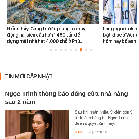
Hiếm thấy: Công trường cùng lúc huy
Lặng người nhìn 
động hai siêu cẩu hơn 1.450 tấn để
bật khóc ở World
dựng một nhà hát 4.000 chỗ ở Phú…
hôm nay bố anh 
TIN MỚI CẬP NHẬT
Ngọc Trinh thông báo đóng cửa nhà hàng
sau 2 năm
Sau khi nhận nhiều ý kiến góp ý
từ khách hàng thì Ngọc Trinh
đưa ra quyết định này.
STAR
-
7 giờ trước