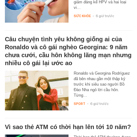
giảm đáng kể HPV và hai loại
vi…
SỨC KHỎE
-
6 giờ trước
Câu chuyện tình yêu không giống ai của
Ronaldo và cô gái nghèo Georgina: 9 năm
chưa cưới, cầu hôn không lãng mạn nhưng
nhiều cô gái lại ước ao
Ronaldo và Georgina Rodríguez
đã bên nhau gần một thập kỷ
trước khi siêu sao người Bồ
Đào Nha ngỏ lời cầu hôn.
Từng…
SPORT
-
6 giờ trước
Vì sao thẻ ATM có thời hạn lên tới 10 năm?