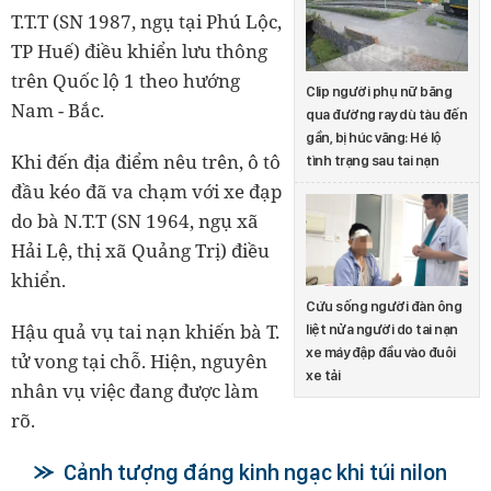
T.T.T (SN 1987, ngụ tại Phú Lộc,
TP Huế) điều khiển lưu thông
trên Quốc lộ 1 theo hướng
Clip người phụ nữ băng
Nam - Bắc.
qua đường ray dù tàu đến
gần, bị húc văng: Hé lộ
Khi đến địa điểm nêu trên, ô tô
tình trạng sau tai nạn
đầu kéo đã va chạm với xe đạp
do bà N.T.T (SN 1964, ngụ xã
Hải Lệ, thị xã Quảng Trị) điều
khiển.
Cứu sống người đàn ông
Hậu quả vụ tai nạn khiến bà T.
liệt nửa người do tai nạn
xe máy đập đầu vào đuôi
tử vong tại chỗ. Hiện, nguyên
xe tải
nhân vụ việc đang được làm
rõ.
Cảnh tượng đáng kinh ngạc khi túi nilon