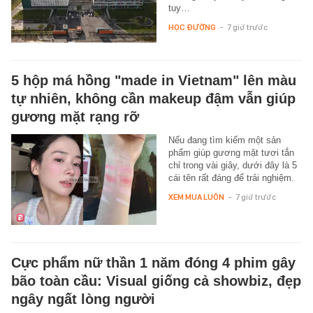
tuy…
HỌC ĐƯỜNG
-
7 giờ trước
5 hộp má hồng "made in Vietnam" lên màu
tự nhiên, không cần makeup đậm vẫn giúp
gương mặt rạng rỡ
Nếu đang tìm kiếm một sản
phẩm giúp gương mặt tươi tắn
chỉ trong vài giây, dưới đây là 5
cái tên rất đáng để trải nghiệm.
XEM MUA LUÔN
-
7 giờ trước
Cực phẩm nữ thần 1 năm đóng 4 phim gây
bão toàn cầu: Visual giống cả showbiz, đẹp
ngây ngất lòng người