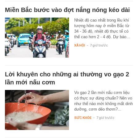
Miền Bắc bước vào đợt nắng nóng kéo dài
Nhiệt độ cao nhất trong lều khí
tượng hôm nay ở miền Bắc từ
34 - 36 độ, nhiệt độ thực tế có
thể cao hơn 2 - 4 độ. Dự báo…
XÃ HỘI
-
7 giờ trước
Lời khuyên cho những ai thường vo gạo 2
lần mới nấu cơm
Vo gạo 2 lần mới nấu cơm liệu
có thực sự đúng chuẩn? Nên vo
như thế nào mới không mất dinh
dưỡng, cơm dẻo thơm?...
SỨC KHỎE
-
7 giờ trước