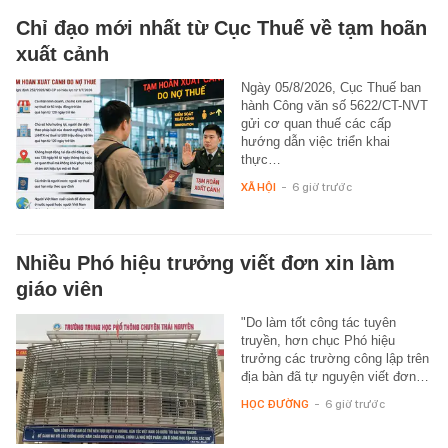
Chỉ đạo mới nhất từ Cục Thuế về tạm hoãn
xuất cảnh
Ngày 05/8/2026, Cục Thuế ban
hành Công văn số 5622/CT-NVT
gửi cơ quan thuế các cấp
hướng dẫn việc triển khai
thực…
XÃ HỘI
-
6 giờ trước
Nhiều Phó hiệu trưởng viết đơn xin làm
giáo viên
"Do làm tốt công tác tuyên
truyền, hơn chục Phó hiệu
trưởng các trường công lập trên
địa bàn đã tự nguyện viết đơn…
HỌC ĐƯỜNG
-
6 giờ trước