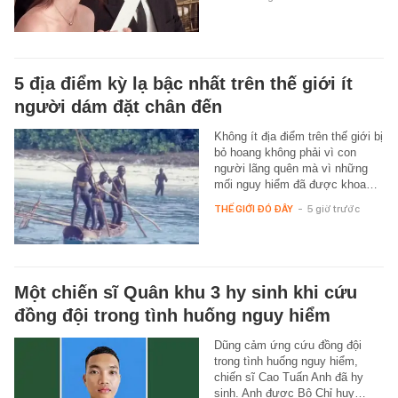
5 địa điểm kỳ lạ bậc nhất trên thế giới ít
người dám đặt chân đến
Không ít địa điểm trên thế giới bị
bỏ hoang không phải vì con
người lãng quên mà vì những
mối nguy hiểm đã được khoa…
THẾ GIỚI ĐÓ ĐÂY
-
5 giờ trước
Một chiến sĩ Quân khu 3 hy sinh khi cứu
đồng đội trong tình huống nguy hiểm
Dũng cảm ứng cứu đồng đội
trong tình huống nguy hiểm,
chiến sĩ Cao Tuấn Anh đã hy
sinh. Anh được Bộ Chỉ huy…