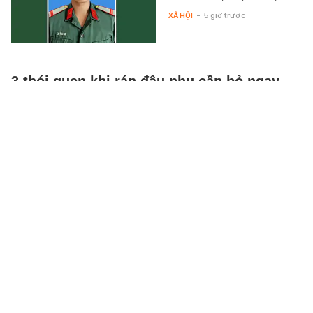
XÃ HỘI
-
5 giờ trước
3 thói quen khi rán đậu phụ cần bỏ ngay
Cách rán đậu phụ không đúng có
thể khiến món ăn hấp thụ nhiều
dầu, giảm chất lượng và tạo ra
các hợp chất không mong
muốn…
XEM MUA LUÔN
-
5 giờ trước
Nữ sinh 19 tuổi lệch khớp hàm suốt 2 năm
vì ăn 1 món "vạn người mê"
Cô bị đau khớp thái dương hàm
bên phải và khó mở miệng cách
đây hai năm sau khi ăn món
này.