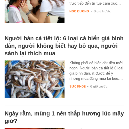
trực tiếp đến trí tuệ cảm xúc…
HỌC ĐƯỜNG
-
6 giờ trước
Người bán cá tiết lộ: 6 loại cá biển giá bình
dân, người không biết hay bỏ qua, người
sành lại thích mua
Không phải cá biển đắt tiền mới
ngon. Người bán cá tiết lộ 6 loại
giá bình dân, ít được để ý
nhưng mua đúng mùa lại béo,…
SỨC KHỎE
-
6 giờ trước
Ngày rằm, mùng 1 nên thắp hương lúc mấy
giờ?