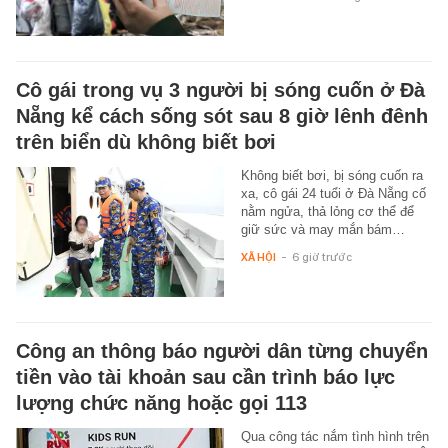
Cô gái trong vụ 3 người bị sóng cuốn ở Đà
Nẵng kể cách sống sót sau 8 giờ lênh đênh
trên biển dù không biết bơi
Không biết bơi, bị sóng cuốn ra
xa, cô gái 24 tuổi ở Đà Nẵng cố
nằm ngửa, thả lỏng cơ thể để
giữ sức và may mắn bám…
XÃ HỘI
-
6 giờ trước
Công an thông báo người dân từng chuyển
tiền vào tài khoản sau cần trình báo lực
lượng chức năng hoặc gọi 113
Qua công tác nắm tình hình trên