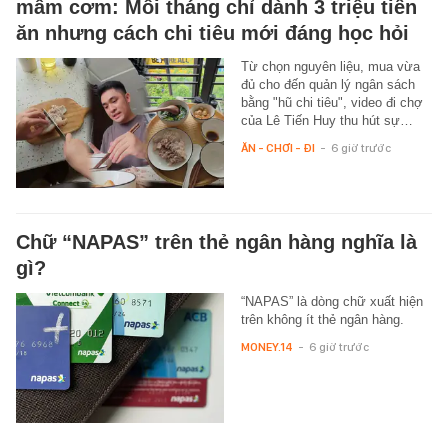
mâm cơm: Mỗi tháng chỉ dành 3 triệu tiền
ăn nhưng cách chi tiêu mới đáng học hỏi
Từ chọn nguyên liệu, mua vừa
đủ cho đến quản lý ngân sách
bằng "hũ chi tiêu", video đi chợ
của Lê Tiến Huy thu hút sự…
ĂN - CHƠI - ĐI
-
6 giờ trước
Chữ “NAPAS” trên thẻ ngân hàng nghĩa là
gì?
“NAPAS” là dòng chữ xuất hiện
trên không ít thẻ ngân hàng.
MONEY.14
-
6 giờ trước