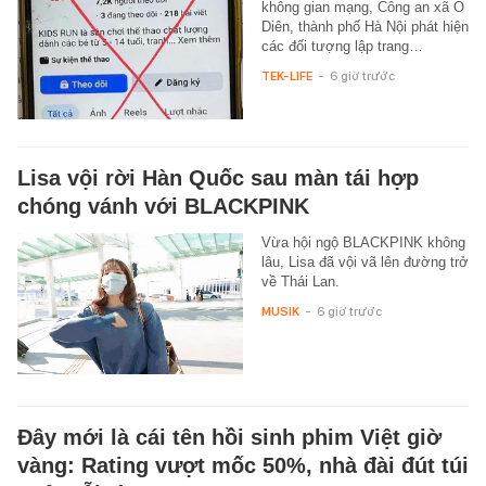
không gian mạng, Công an xã Ô
Diên, thành phố Hà Nội phát hiện
các đối tượng lập trang…
TEK-LIFE
-
6 giờ trước
Lisa vội rời Hàn Quốc sau màn tái hợp
chóng vánh với BLACKPINK
Vừa hội ngộ BLACKPINK không
lâu, Lisa đã vội vã lên đường trở
về Thái Lan.
MUSIK
-
6 giờ trước
Đây mới là cái tên hồi sinh phim Việt giờ
vàng: Rating vượt mốc 50%, nhà đài đút túi