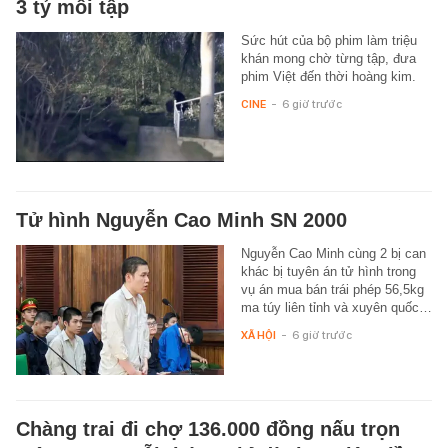
3 tỷ mỗi tập
Sức hút của bộ phim làm triệu
khán mong chờ từng tập, đưa
phim Việt đến thời hoàng kim.
CINE
-
6 giờ trước
Tử hình Nguyễn Cao Minh SN 2000
Nguyễn Cao Minh cùng 2 bị can
khác bị tuyên án tử hình trong
vụ án mua bán trái phép 56,5kg
ma túy liên tỉnh và xuyên quốc…
XÃ HỘI
-
6 giờ trước
Chàng trai đi chợ 136.000 đồng nấu trọn