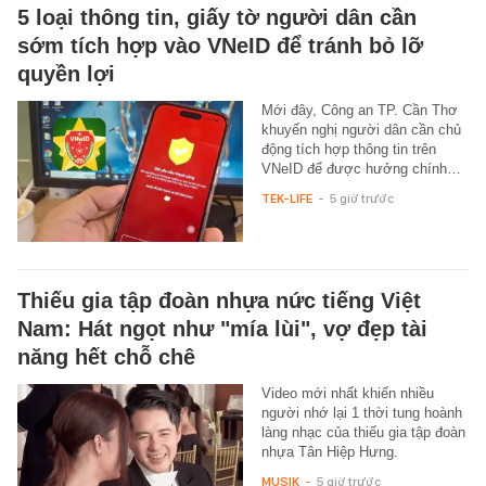
5 loại thông tin, giấy tờ người dân cần
sớm tích hợp vào VNeID để tránh bỏ lỡ
quyền lợi
Mới đây, Công an TP. Cần Thơ
khuyến nghị người dân cần chủ
động tích hợp thông tin trên
VNeID để được hưởng chính…
TEK-LIFE
-
5 giờ trước
Thiếu gia tập đoàn nhựa nức tiếng Việt
Nam: Hát ngọt như "mía lùi", vợ đẹp tài
năng hết chỗ chê
Video mới nhất khiến nhiều
người nhớ lại 1 thời tung hoành
làng nhạc của thiếu gia tập đoàn
nhựa Tân Hiệp Hưng.
MUSIK
-
5 giờ trước