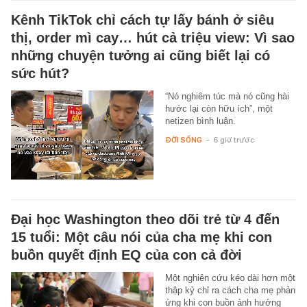
Kênh TikTok chỉ cách tự lấy bánh ở siêu
thị, order mì cay… hút cả triệu view: Vì sao
những chuyện tưởng ai cũng biết lại có
sức hút?
“Nó nghiêm túc mà nó cũng hài
hước lại còn hữu ích”, một
netizen bình luận.
ĐỜI SỐNG
-
6 giờ trước
Đại học Washington theo dõi trẻ từ 4 đến
15 tuổi: Một câu nói của cha mẹ khi con
buồn quyết định EQ của con cả đời
Một nghiên cứu kéo dài hơn một
thập kỷ chỉ ra cách cha mẹ phản
ứng khi con buồn ảnh hưởng