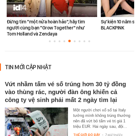
Đừng tìm "một nửa hoàn hảo", hãy tìm
Sự kiện 10 năm s
người cùng bạn "Grow Together" như
BLACKPINK
Tom Holland và Zendaya
TIN MỚI CẬP NHẬT
Vứt nhầm tấm vé số trúng hơn 30 tỷ đồng
vào thùng rác, người đàn ông khiến cả
công ty vệ sinh phải mất 2 ngày tìm lại
Một người chơi xổ số tại Italy
tưởng mình không trúng thưởng
nên đã vứt bỏ tấm vé trị giá 1
triệu EUR. Hai ngày sau, đội…
THẾ GIỚI ĐÓ ĐÂY
-
7 giờ trước