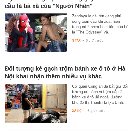
cầu là bà xã của "Người Nhện"
Zendaya là cái tên đang phủ
sóng toàn cầu khi xuất hiện
trong cả 2 phim bom tấn mùa hè
là "The Odyssey" và…
STAR
-
6 giờ trước
Đối tượng kê gạch trộm bánh xe ô tô ở Hà
Nội khai nhận thêm nhiều vụ khác
Cơ quan Công an đã bắt giữ đối
tượng có hành vi trộm cắp 2
bánh xe ô tô để ngoài đường
khu đô thị Thanh Hà (xã Bình…
XÃ HỘI
-
6 giờ trước