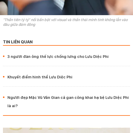
"Thần tiên tỷ tỷ" nổi bần bật với visual và thần thái minh tinh không lẫn vào
đâu giữa đám đông
TIN LIÊN QUAN
3 người đàn ông thế lực chống lưng cho Lưu Diệc Phi
Khuyết điểm hình thể Lưu Diệc Phi
Người đẹp Mặc Vũ Vân Gian cả gan công khai hạ bệ Lưu Diệc Phi
là ai?