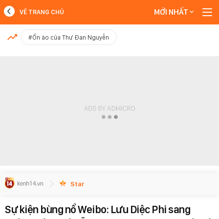
MỚI NHẤT
VỀ TRANG CHỦ
MỚI NHẤT
#Ồn ào của Thư Đan Nguyễn
Xem thêm
Star
Sự kiện bùng nổ Weibo: Lưu Diệc Phi sang