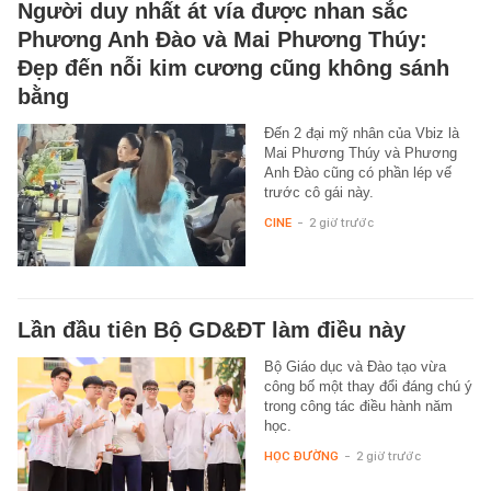
Người duy nhất át vía được nhan sắc
Phương Anh Đào và Mai Phương Thúy:
Đẹp đến nỗi kim cương cũng không sánh
bằng
Đến 2 đại mỹ nhân của Vbiz là
Mai Phương Thúy và Phương
Anh Đào cũng có phần lép vế
trước cô gái này.
CINE
-
2 giờ trước
Lần đầu tiên Bộ GD&ĐT làm điều này
Bộ Giáo dục và Đào tạo vừa
công bố một thay đổi đáng chú ý
trong công tác điều hành năm
học.
HỌC ĐƯỜNG
-
2 giờ trước