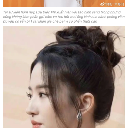
Tại sự kiện hôm nay, Lưu Diệc Phi xuất hiện với tạo hình sang trọng nhưng
cũng không kém phần gợi cảm và thu hút mọi ống kính của cánh phóng viên.
Dù vậy, cô vẫn bị 1 vài khán giả chê bai vì có phần thừa cân