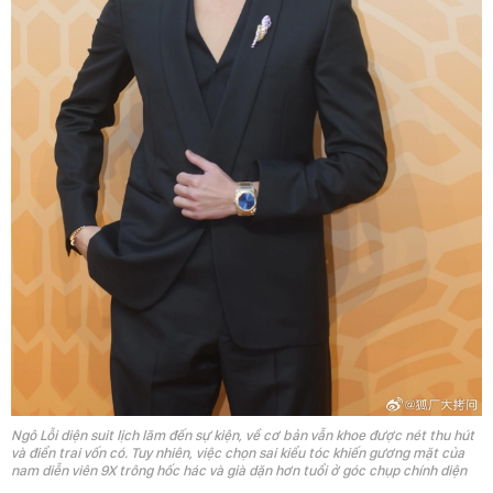
Ngô Lỗi diện suit lịch lãm đến sự kiện, về cơ bản vẫn khoe được nét thu hút
và điển trai vốn có. Tuy nhiên, việc chọn sai kiểu tóc khiến gương mặt của
nam diễn viên 9X trông hốc hác và già dặn hơn tuổi ở góc chụp chính diện