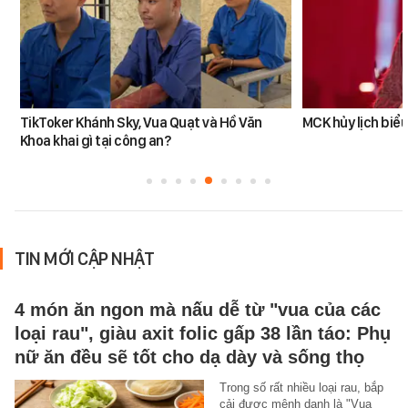
TikToker Khánh Sky, Vua Quạt và Hồ Văn
MCK hủy lịch biểu
Khoa khai gì tại công an?
TIN MỚI CẬP NHẬT
4 món ăn ngon mà nấu dễ từ "vua của các
loại rau", giàu axit folic gấp 38 lần táo: Phụ
nữ ăn đều sẽ tốt cho dạ dày và sống thọ
Trong số rất nhiều loại rau, bắp
cải được mệnh danh là "Vua