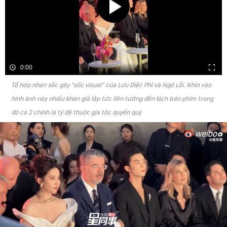
0:00
Tổ hợp nhan sắc gây "sốc visual" của Lưu Diệc Phi và Ngô Lỗi. Nhìn vào
hình ảnh này nhiều khán giả lập tức liên tưởng đến kịch bản phim trong
đó cả 2 chính là tỷ đệ thuộc gia tộc quyền quý