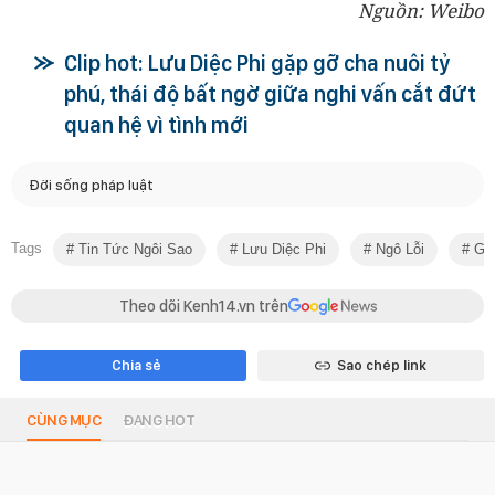
Nguồn: Weibo
Clip hot: Lưu Diệc Phi gặp gỡ cha nuôi tỷ
phú, thái độ bất ngờ giữa nghi vấn cắt đứt
quan hệ vì tình mới
Đời sống pháp luật
Tags
Tin Tức Ngôi Sao
Lưu Diệc Phi
Ngô Lỗi
Giả
Theo dõi Kenh14.vn trên
Chia sẻ
Sao chép link
CÙNG MỤC
ĐANG HOT