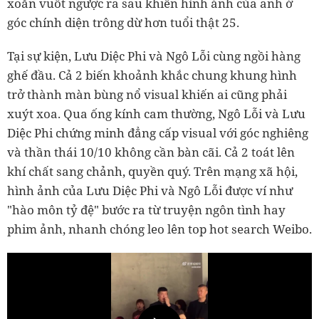
xoăn vuốt ngược ra sau khiến hình ảnh của anh ở
góc chính diện trông dừ hơn tuổi thật 25.
Tại sự kiện, Lưu Diệc Phi và Ngô Lỗi cùng ngồi hàng
ghế đầu. Cả 2 biến khoảnh khắc chung khung hình
trở thành màn bùng nổ visual khiến ai cũng phải
xuýt xoa. Qua ống kính cam thường, Ngô Lỗi và Lưu
Diệc Phi chứng minh đẳng cấp visual với góc nghiêng
và thần thái 10/10 không cần bàn cãi. Cả 2 toát lên
khí chất sang chảnh, quyền quý. Trên mạng xã hội,
hình ảnh của Lưu Diệc Phi và Ngô Lỗi được ví như
"hào môn tỷ đệ" bước ra từ truyện ngôn tình hay
phim ảnh, nhanh chóng leo lên top hot search Weibo.