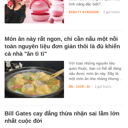
tính năng đặc biệt?
BEAUTY & FASHION
-
2 giờ trước
Món ăn này rất ngon, chỉ cần nấu một nồi
toàn nguyên liệu đơn giản thôi là đủ khiến
cả nhà "ăn tì tì"
Với toàn những nguyên liệu
quen thuộc, bạn có thể dễ dàng
nấu được món ăn này. Đây là
một món ăn nhẹ nhàng nhưng…
ĂN - CHƠI - ĐI
-
2 giờ trước
Bill Gates cay đắng thừa nhận sai lầm lớn
nhất cuộc đời