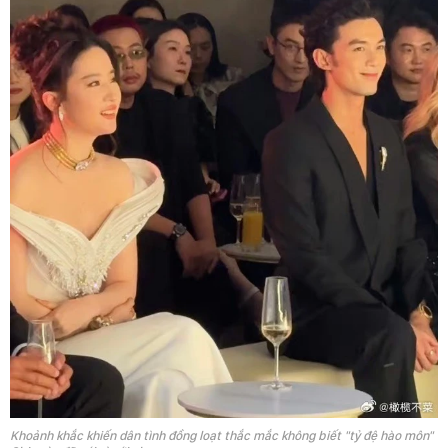
Khoảnh khắc khiến dân tình đồng loạt thắc mắc không biết "tỷ đệ hào môn"