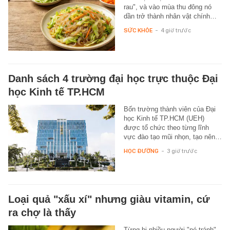
rau", và vào mùa thu đông nó
dần trở thành nhân vật chính…
SỨC KHỎE
-
4 giờ trước
Danh sách 4 trường đại học trực thuộc Đại
học Kinh tế TP.HCM
Bốn trường thành viên của Đại
học Kinh tế TP.HCM (UEH)
được tổ chức theo từng lĩnh
vực đào tạo mũi nhọn, tạo nên…
HỌC ĐƯỜNG
-
3 giờ trước
Loại quả "xấu xí" nhưng giàu vitamin, cứ
ra chợ là thấy
Từng bị nhiều người "né tránh"