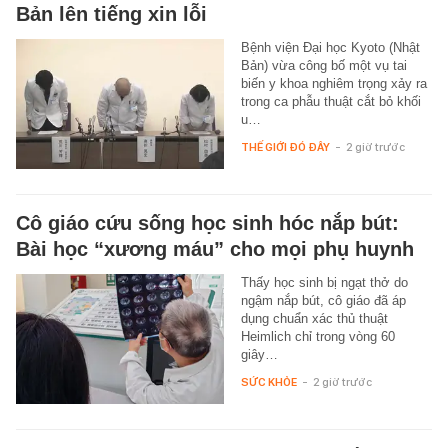
Bản lên tiếng xin lỗi
Bệnh viện Đại học Kyoto (Nhật
Bản) vừa công bố một vụ tai
biến y khoa nghiêm trọng xảy ra
trong ca phẫu thuật cắt bỏ khối
u…
THẾ GIỚI ĐÓ ĐÂY
-
2 giờ trước
Cô giáo cứu sống học sinh hóc nắp bút:
Bài học “xương máu” cho mọi phụ huynh
Thấy học sinh bị ngạt thở do
ngậm nắp bút, cô giáo đã áp
dụng chuẩn xác thủ thuật
Heimlich chỉ trong vòng 60
giây…
SỨC KHỎE
-
2 giờ trước