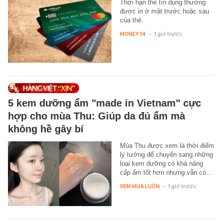
Thời hạn thẻ tín dụng thường
được in ở mặt trước hoặc sau
của thẻ.
MONEY.14
-
1 giờ trước
5 kem dưỡng ẩm "made in Vietnam" cực
hợp cho mùa Thu: Giúp da đủ ẩm mà
không hề gây bí
Mùa Thu được xem là thời điểm
lý tưởng để chuyển sang những
loại kem dưỡng có khả năng
cấp ẩm tốt hơn nhưng vẫn có…
XEM MUA LUÔN
-
1 giờ trước