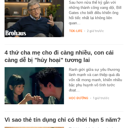
Sau hơn nửa thế kỷ gắn với
những thành công vang dội, Bill
Gates cho biết điều khiến ông
hối tiếc nhất lại không liên
quan…
TEK-LIFE
-
2 giờ trước
4 thứ cha mẹ cho đi càng nhiều, con cái
càng dễ bị "hủy hoại" tương lai
Ranh giới giữa sự yêu thương
lành mạnh và can thiệp quá đà
vốn rất mong manh, khiến nhiều
bậc phụ huynh vô tình tước
đoạt…
HỌC ĐƯỜNG
-
1 giờ trước
Vì sao thẻ tín dụng chỉ có thời hạn 5 năm?