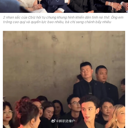
2 nhan sắc của Cbiz hội tụ chung khung hình khiến dân tình ná thở. Ông em
trông cao quý và quyền lực bao nhiêu, bà chị sang chảnh bấy nhiêu